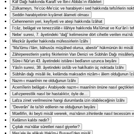
Kāf Dağı hakkında Karafî ve İbn-i Abbâs’ın ifâdeleri
Zülkarneyn, Ye’cüc-Me’cüc ve harabiyet-i sed hakkında tefsîrlerin nokta-
Seddin harabiyetinin kıyâmet âlameti olması
Cehennemin yeri, keyfiyeti ve ateşi hakkında îzâhat
İ‘câz, belâgat ve tenezzülât-ı ilâhiye hakkında Ma‘lûmat ve Kur’ân’ı te
Nebe’ suresi, 7. âyetindeki “dağ” kelimesine dört cihetle verilen ma‘nâ
Mezkûr âyetler hakkında müfessirlerin îzâhı
“Ma‘lûmu i‘lâm, bâhusûs müşâhed olursa, abestir” hükmünün iki misâl i
Zâhirperestlerin yanlış fikirlerinin Van Denizi ve Sübhân Dağı misâlleri
Sûre-i Nûr’un 43. âyetindeki istiâre-i bedîanın uzunca beyânı
Yâsîn suresi, 38. âyetindeki üslûb ve hakîkatin üç noktada îzâhı
Sübhân dağı misâli ile, kelâmda maksadın nizâm-ı âlem olduğunun îz
Nazm-ı maanînin ne olduğunun îzâhı
Acemîlerin belâgat-ı Arabiyede nazm-ı maanînin önüne nasıl geçtikler
Lafızperestlik nasıl bir hastalıktır, öyle de…
Lafza zinet verilmesine hangi durumlarda izin olabileceğinin îzâhı
“Deverân” ile ta‘bîr edilenin ne olduğunun beyânı
Müellifin, iki beyti misâl vererek, ma‘nânın zihinlerde nasıl tecessüm e
Kelâmın kalıbı nedir?
Çıplak ma‘nâlar sûretleri nasıl giyerler?
Mes’ele ile alâkalı Hakîm-i Busayrî’den misâl