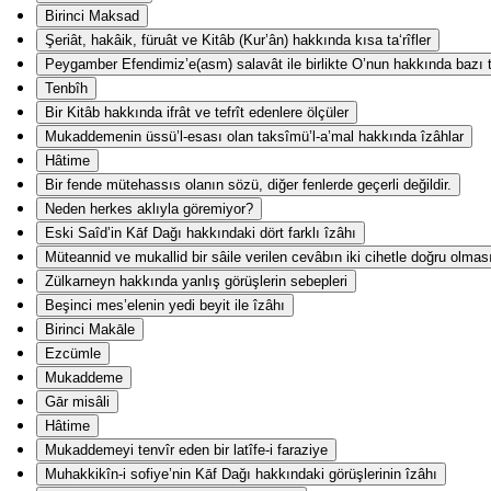
Birinci Maksad
Şeriât, hakâik, füruât ve Kitâb (Kur’ân) hakkında kısa ta‘rîfler
Peygamber Efendimiz’e(asm) salavât ile birlikte O’nun hakkında bazı ta
Tenbîh
Bir Kitâb hakkında ifrât ve tefrît edenlere ölçüler
Mukaddemenin üssü’l-esası olan taksîmü’l-a’mal hakkında îzâhlar
Hâtime
Bir fende mütehassıs olanın sözü, diğer fenlerde geçerli değildir.
Neden herkes aklıyla göremiyor?
Eski Saîd’in Kāf Dağı hakkındaki dört farklı îzâhı
Müteannid ve mukallid bir sâile verilen cevâbın iki cihetle doğru olmas
Zülkarneyn hakkında yanlış görüşlerin sebepleri
Beşinci mes’elenin yedi beyit ile îzâhı
Birinci Makāle
Ezcümle
Mukaddeme
Gār misâli
Hâtime
Mukaddemeyi tenvîr eden bir latîfe-i faraziye
Muhakkikîn-i sofiye’nin Kāf Dağı hakkındaki görüşlerinin îzâhı