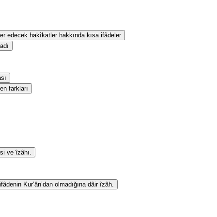
eber edecek hakîkatler hakkında kısa ifâdeler
sadı
ası
en farkları
si ve îzâhı.
 ifâdenin Kur’ân’dan olmadığına dâir îzâh.