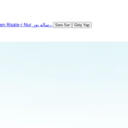
şen
Risale-i Nur
رساله نور
Soru Sor
Giriş Yap