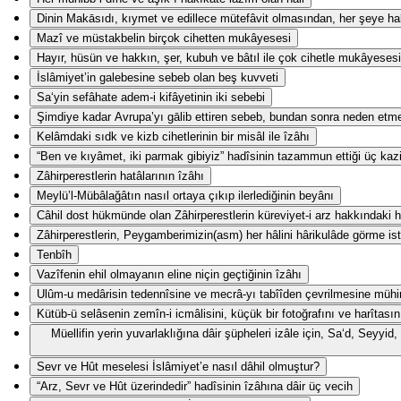
Dinin Makāsıdı, kıymet ve edillece mütefâvit olmasından, her şeye hak
Mazî ve müstakbelin birçok cihetten mukâyesesi
Hayır, hüsün ve hakkın, şer, kubuh ve bâtıl ile çok cihetle mukâyesesi
İslâmiyet’in galebesine sebeb olan beş kuvveti
Sa‘yin sefâhate adem-i kifâyetinin iki sebebi
Şimdiye kadar Avrupa’yı gālib ettiren sebeb, bundan sonra neden etm
Kelâmdaki sıdk ve kizb cihetlerinin bir misâl ile îzâhı
“Ben ve kıyâmet, iki parmak gibiyiz” hadîsinin tazammun ettiği üç kaz
Zâhirperestlerin hatâlarının îzâhı
Meylü’l-Mübâlağâtın nasıl ortaya çıkıp ilerlediğinin beyânı
Câhil dost hükmünde olan Zâhirperestlerin küreviyet-i arz hakkındaki ha
Zâhirperestlerin, Peygamberimizin(asm) her hâlini hârikulâde görme ist
Tenbîh
Vazîfenin ehil olmayanın eline niçin geçtiğinin îzâhı
Ulûm-u medârisin tedennîsine ve mecrâ-yı tabîîden çevrilmesine mühi
Kütüb-ü selâsenin zemîn-i icmâlisini, küçük bir fotoğrafını ve harîtasın
Müellifin yerin yuvarlaklığına dâir şüpheleri izâle için, Sa‘d, Seyy
Sevr ve Hût meselesi İslâmiyet’e nasıl dâhil olmuştur?
“Arz, Sevr ve Hût üzerindedir” hadîsinin îzâhına dâir üç vecih