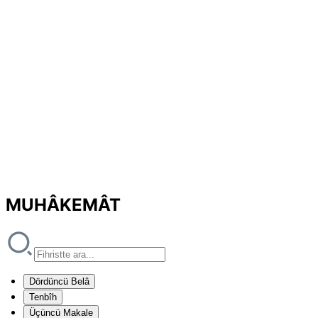
MUHÂKEMÂT
Dördüncü Belâ
Tenbîh
Üçüncü Makale