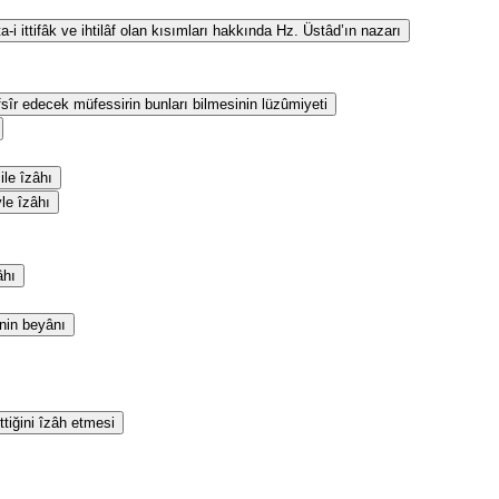
i ittifâk ve ihtilâf olan kısımları hakkında Hz. Üstâd’ın nazarı
fsîr edecek müfessirin bunları bilmesinin lüzûmiyeti
le îzâhı
yle îzâhı
âhı
inin beyânı
ttiğini îzâh etmesi