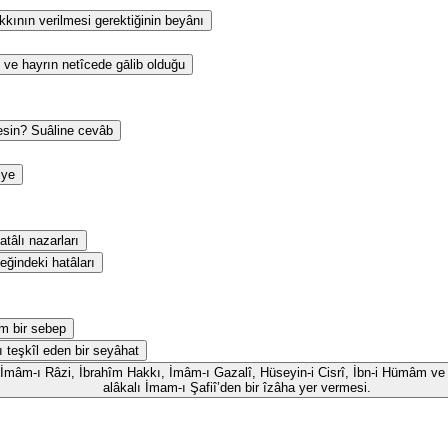
kının verilmesi gerektiğinin beyânı
 ve hayrın netîcede gālib olduğu
esin? Suâline cevâb
iye
tâlı nazarları
eğindeki hatâları
m bir sebep
ı teşkîl eden bir seyâhat
id, İmâm-ı Râzi, İbrahîm Hakkı, İmâm-ı Gazalî, Hüseyin-i Cisrî, İbn-i Hümâm ve 
alâkalı İmam-ı Şafiî’den bir îzâha yer vermesi.