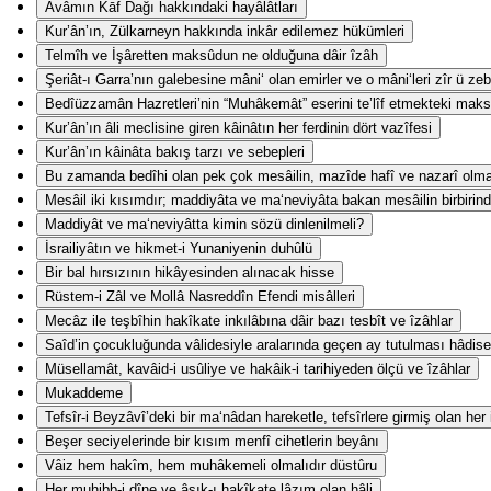
Avâmın Kāf Dağı hakkındaki hayâlâtları
Kur’ân’ın, Zülkarneyn hakkında inkâr edilemez hükümleri
Telmîh ve İşâretten maksûdun ne olduğuna dâir îzâh
Şeriât-ı Garra’nın galebesine mâni‘ olan emirler ve o mâni‘leri zîr ü z
Bedîüzzamân Hazretleri’nin “Muhâkemât” eserini te’lîf etmekteki mak
Kur’ân’ın âli meclisine giren kâinâtın her ferdinin dört vazîfesi
Kur’ân’ın kâinâta bakış tarzı ve sebepleri
Bu zamanda bedîhi olan pek çok mesâilin, mazîde hafî ve nazarî olm
Mesâil iki kısımdır; maddiyâta ve ma‘neviyâta bakan mesâilin birbirind
Maddiyât ve ma‘neviyâtta kimin sözü dinlenilmeli?
İsrailiyâtın ve hikmet-i Yunaniyenin duhûlü
Bir bal hırsızının hikâyesinden alınacak hisse
Rüstem-i Zâl ve Mollâ Nasreddîn Efendi misâlleri
Mecâz ile teşbîhin hakîkate inkılâbına dâir bazı tesbît ve îzâhlar
Saîd’in çocukluğunda vâlidesiyle aralarında geçen ay tutulması hâdise
Müsellamât, kavâid-i usûliye ve hakâik-i tarihiyeden ölçü ve îzâhlar
Mukaddeme
Tefsîr-i Beyzâvî’deki bir ma‘nâdan hareketle, tefsîrlere girmiş olan her
Beşer seciyelerinde bir kısım menfî cihetlerin beyânı
Vâiz hem hakîm, hem muhâkemeli olmalıdır düstûru
Her muhibb-i dîne ve âşık-ı hakîkate lâzım olan hâli