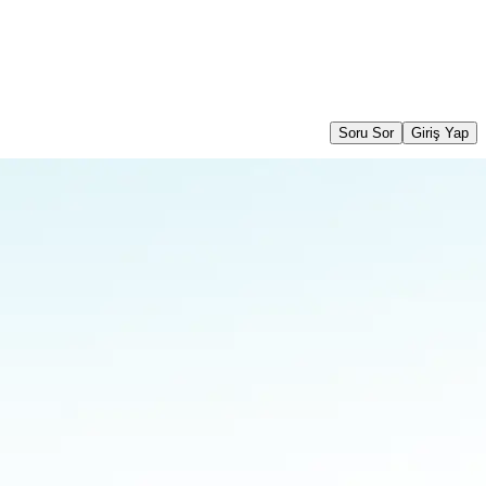
Soru Sor
Giriş Yap