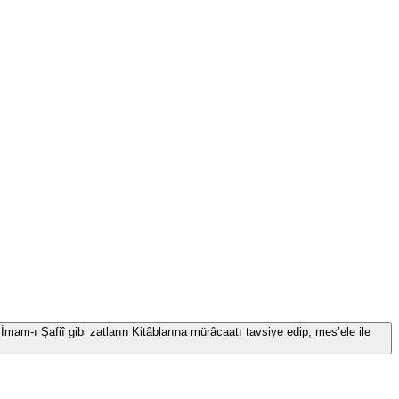
İmam-ı Şafiî gibi zatların Kitâblarına mürâcaatı tavsiye edip, mes’ele ile