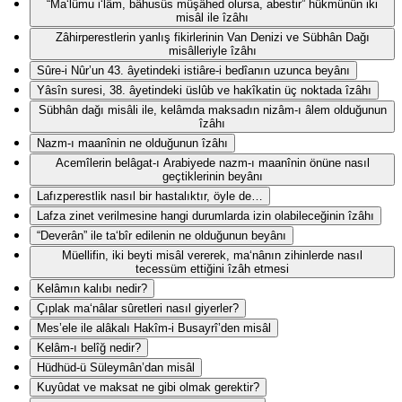
“Ma‘lûmu i‘lâm, bâhusûs müşâhed olursa, abestir” hükmünün iki
misâl ile îzâhı
Zâhirperestlerin yanlış fikirlerinin Van Denizi ve Sübhân Dağı
misâlleriyle îzâhı
Sûre-i Nûr’un 43. âyetindeki istiâre-i bedîanın uzunca beyânı
Yâsîn suresi, 38. âyetindeki üslûb ve hakîkatin üç noktada îzâhı
Sübhân dağı misâli ile, kelâmda maksadın nizâm-ı âlem olduğunun
îzâhı
Nazm-ı maanînin ne olduğunun îzâhı
Acemîlerin belâgat-ı Arabiyede nazm-ı maanînin önüne nasıl
geçtiklerinin beyânı
Lafızperestlik nasıl bir hastalıktır, öyle de…
Lafza zinet verilmesine hangi durumlarda izin olabileceğinin îzâhı
“Deverân” ile ta‘bîr edilenin ne olduğunun beyânı
Müellifin, iki beyti misâl vererek, ma‘nânın zihinlerde nasıl
tecessüm ettiğini îzâh etmesi
Kelâmın kalıbı nedir?
Çıplak ma‘nâlar sûretleri nasıl giyerler?
Mes’ele ile alâkalı Hakîm-i Busayrî’den misâl
Kelâm-ı belîğ nedir?
Hüdhüd-ü Süleymân’dan misâl
Kuyûdat ve maksat ne gibi olmak gerektir?