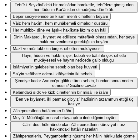
Tefsîr-i Beyzâvî’deki bir ma‘nâdan hareketle, tefsîrlere girmiş olan
her ifâdenin Kur’ân’dan olmadığına dâir îzâh.
Beşer seciyelerinde bir kısım menfî cihetlerin beyânı
Vâiz hem hakîm, hem muhâkemeli olmalıdır düstûru
Her muhibb-i dîne ve âşık-ı hakîkate lâzım olan hâli
Dinin Makāsıdı, kıymet ve edillece mütefâvit olmasından, her şeye
hakkının verilmesi gerektiğinin beyânı
Mazî ve müstakbelin birçok cihetten mukâyesesi
Hayır, hüsün ve hakkın, şer, kubuh ve bâtıl ile çok cihetle
mukâyesesi ve hayrın netîcede gālib olduğu
İslâmiyet’in galebesine sebeb olan beş kuvveti
Sa‘yin sefâhate adem-i kifâyetinin iki sebebi
Şimdiye kadar Avrupa’yı gālib ettiren sebeb, bundan sonra neden
etmesin? Suâline cevâb
Kelâmdaki sıdk ve kizb cihetlerinin bir misâl ile îzâhı
“Ben ve kıyâmet, iki parmak gibiyiz” hadîsinin tazammun ettiği üç
kaziye
Zâhirperestlerin hatâlarının îzâhı
Meylü’l-Mübâlağâtın nasıl ortaya çıkıp ilerlediğinin beyânı
Câhil dost hükmünde olan Zâhirperestlerin küreviyet-i arz
hakkındaki hatâlı nazarları
Zâhirperestlerin, Peygamberimizin(asm) her hâlini hârikulâde görme