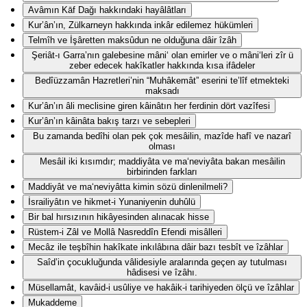
Avâmın Kāf Dağı hakkındaki hayâlâtları
Kur’ân’ın, Zülkarneyn hakkında inkâr edilemez hükümleri
Telmîh ve İşâretten maksûdun ne olduğuna dâir îzâh
Şeriât-ı Garra’nın galebesine mâni‘ olan emirler ve o mâni‘leri zîr ü
zeber edecek hakîkatler hakkında kısa ifâdeler
Bedîüzzamân Hazretleri’nin “Muhâkemât” eserini te’lîf etmekteki
maksadı
Kur’ân’ın âli meclisine giren kâinâtın her ferdinin dört vazîfesi
Kur’ân’ın kâinâta bakış tarzı ve sebepleri
Bu zamanda bedîhi olan pek çok mesâilin, mazîde hafî ve nazarî
olması
Mesâil iki kısımdır; maddiyâta ve ma‘neviyâta bakan mesâilin
birbirinden farkları
Maddiyât ve ma‘neviyâtta kimin sözü dinlenilmeli?
İsrailiyâtın ve hikmet-i Yunaniyenin duhûlü
Bir bal hırsızının hikâyesinden alınacak hisse
Rüstem-i Zâl ve Mollâ Nasreddîn Efendi misâlleri
Mecâz ile teşbîhin hakîkate inkılâbına dâir bazı tesbît ve îzâhlar
Saîd’in çocukluğunda vâlidesiyle aralarında geçen ay tutulması
hâdisesi ve îzâhı.
Müsellamât, kavâid-i usûliye ve hakâik-i tarihiyeden ölçü ve îzâhlar
Mukaddeme