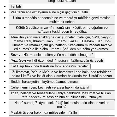
isteğindeki hatâları
Tenbîh
Vazîfenin ehil olmayanın eline niçin geçtiğinin îzâhı
Ulûm-u medârisin tedennîsine ve mecrâ-yı tabîîden çevrilmesine
mühim bir sebep
Kütüb-ü selâsenin zemîn-i icmâlisini, küçük bir fotoğrafını ve
harîtasını teşkîl eden bir seyâhat
Müellifin yerin yuvarlaklığına dâir şüpheleri izâle için, Sa‘d, Seyyid,
İmâm-ı Râzi, İbrahîm Hakkı, İmâm-ı Gazalî, Hüseyin-i Cisrî, İbn-i
Hümâm ve İmam-ı Şafiî gibi zatların Kitâblarına mürâcaatı tavsiye
edip, mes’ele ile alâkalı İmam-ı Şafiî’den bir îzâha yer vermesi.
Sevr ve Hût meselesi İslâmiyet’e nasıl dâhil olmuştur?
“Arz, Sevr ve Hût üzerindedir” hadîsinin îzâhına dâir üç vecih
Kāf Dağı hakkında Karafî ve İbn-i Abbâs’ın ifâdeleri
Zülkarneyn, Ye’cüc-Me’cüc ve harabiyet-i sed hakkında tefsîrlerin
nokta-i ittifâk ve ihtilâf olan kısımları hakkında Hz. Üstâd’ın nazarı
Seddin harabiyetinin kıyâmet âlameti olması
Cehennemin yeri, keyfiyeti ve ateşi hakkında îzâhat
İ‘câz, belâgat ve tenezzülât-ı ilâhiye hakkında Ma‘lûmat ve Kur’ân’ı
tefsîr edecek müfessirin bunları bilmesinin lüzûmiyeti
Nebe’ suresi, 7. âyetindeki “dağ” kelimesine dört cihetle verilen
ma‘nâ
Mezkûr âyetler hakkında müfessirlerin îzâhı