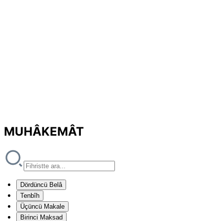
MUHÂKEMÂT
Dördüncü Belâ
Tenbîh
Üçüncü Makale
Birinci Maksad