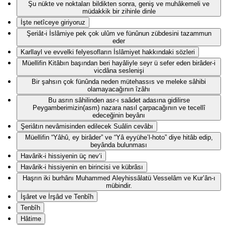
Şu nükte ve noktaları bildikten sonra, geniş ve muhâkemeli ve
müdakkik bir zihinle dinle
İşte netîceye giriyoruz
Şeriât-i İslâmiye pek çok ulûm ve fünûnun zübdesini tazammun
eder
Karllayl ve evvelki felyesofların İslâmiyet hakkındaki sözleri
Müellifin Kitâbın başından beri hayâliyle seyr ü sefer eden birâder-i
vicdâna seslenişi
Bir şahsın çok fünûnda neden mütehassıs ve meleke sâhibi
olamayacağının îzâhı
Bu asrın sâhilinden asr-ı saâdet adasına gidilirse
Peygamberimizin(asm) nazara nasıl çarpacağının ve tecellî
edeceğinin beyânı
Şeriâtın nevâmisinden edilecek Suâlin cevâbı
Müellifin “Yâhû, ey birâder” ve “Yâ eyyühe’l-hoto” diye hitâb edip,
beyânda bulunması
Havârik-i hissiyenin üç nev‘i
Havârik-i hissiyenin en birincisi ve kübrâsı
Haşrın iki burhânı Muhammed Aleyhissâlatü Vesselâm ve Kur’ân-ı
mübindir.
İşâret ve İrşâd ve Tenbîh
Tenbîh
Hâtime