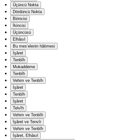
Üçüncü Nokta
Dördüncü Nokta
Birincisi
İkincisi
Üçüncüsü
Elhâsıl
Bu mes’elenin hâtimesi
İşâret
Tenbîh
Mukaddeme
Tenbîh
Vehim ve Tenbîh
İşâret
Tenbîh
İşâret
Telvîh
Vehim ve Tenbîh
İşâret ve Tenvîr
Vehim ve Tenbîh
İşâret, Elhâsıl