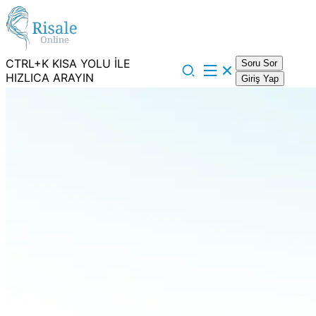
CTRL+K KISA YOLU İLE
Soru Sor
HIZLICA ARAYIN
Giriş Yap