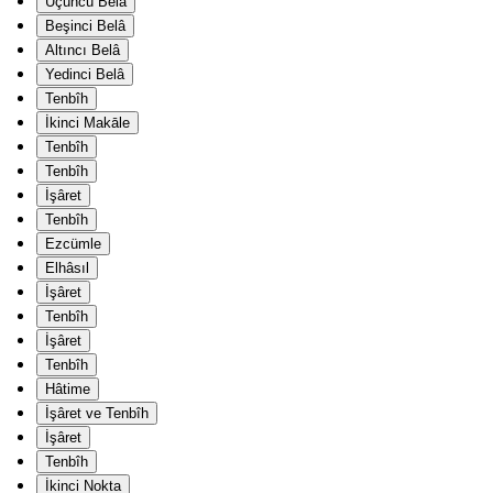
Üçüncü Belâ
Beşinci Belâ
Altıncı Belâ
Yedinci Belâ
Tenbîh
İkinci Makāle
Tenbîh
Tenbîh
İşâret
Tenbîh
Ezcümle
Elhâsıl
İşâret
Tenbîh
İşâret
Tenbîh
Hâtime
İşâret ve Tenbîh
İşâret
Tenbîh
İkinci Nokta