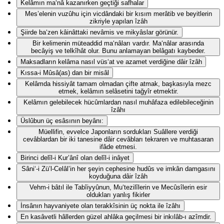
Kelâmın ma‘nâ kazanırken geçtiği safhalar
Mes’elenin vuzûhu için vicdândaki bir kısım merâtib ve beyitlerin
zikriyle yapılan îzâh
Şiirde ba‘zen kâinâttaki nevâmis ve mikyâslar görünür.
Bir kelimenin müteaddid ma‘nâları vardır. Ma‘nâlar arasında
becâyiş ve telkîhât olur. Bunu anlamayan belâgatı kaybeder.
Maksadların kelâma nasıl vüs‘at ve azamet verdiğine dâir îzâh
Kıssa-i Mûsâ(as) dan bir misâl
Kelâmda hissiyât tamam olmadan çifte atmak, başkasıyla mezc
etmek, kelâmın selâsetini tağyîr etmektir.
Kelâmın gelebilecek hücûmlardan nasıl muhâfaza edilebileceğinin
îzâhı
Üslûbun üç esâsının beyânı:
Müellifin, evvelce Japonların sordukları Suâllere verdiği
cevâblardan bir iki tanesine dâir cevâbları tekraren ve muhtasaran
ifâde etmesi.
Birinci delîl-i Kur’ânî olan delîl-i inâyet
Sâni‘-i Zü’l-Celâl’in her şeyin cephesine hudûs ve imkân damgasını
koyduğuna dâir îzâh
Vehm-i bâtıl ile Tabîiyyûnun, Mu‘tezilîlerin ve Mecûsîlerin esir
oldukları yanlış fikirler
İnsânın hayvaniyete olan terakkîsinin üç nokta ile îzâhı
En kasâvetli hâllerden güzel ahlâka geçilmesi bir inkılâb-ı azîmdir.