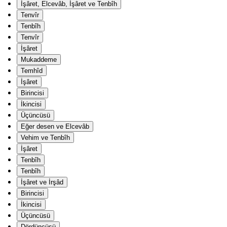
İşâret, Elcevâb, İşâret ve Tenbîh
Tenvîr
Tenbîh
Tenvîr
İşâret
Mukaddeme
Temhîd
İşâret
Birincisi
İkincisi
Üçüncüsü
Eğer desen ve Elcevâb
Vehim ve Tenbîh
İşâret
Tenbîh
Tenbîh
İşâret ve İrşâd
Birincisi
İkincisi
Üçüncüsü
Dördüncüsü