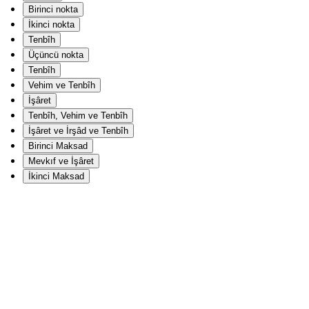
Birinci nokta
İkinci nokta
Tenbîh
Üçüncü nokta
Tenbîh
Vehim ve Tenbîh
İşâret
Tenbîh, Vehim ve Tenbîh
İşâret ve İrşâd ve Tenbîh
Birinci Maksad
Mevkıf ve İşâret
İkinci Maksad