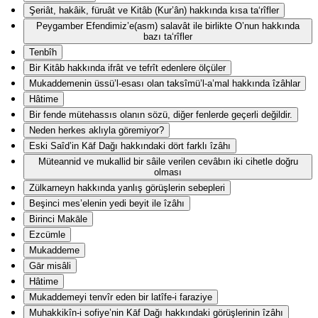
Şeriât, hakâik, füruât ve Kitâb (Kur’ân) hakkında kısa ta‘rîfler
Peygamber Efendimiz’e(asm) salavât ile birlikte O’nun hakkında
bazı ta‘rîfler
Tenbîh
Bir Kitâb hakkında ifrât ve tefrît edenlere ölçüler
Mukaddemenin üssü’l-esası olan taksîmü’l-a’mal hakkında îzâhlar
Hâtime
Bir fende mütehassıs olanın sözü, diğer fenlerde geçerli değildir.
Neden herkes aklıyla göremiyor?
Eski Saîd’in Kāf Dağı hakkındaki dört farklı îzâhı
Müteannid ve mukallid bir sâile verilen cevâbın iki cihetle doğru
olması
Zülkarneyn hakkında yanlış görüşlerin sebepleri
Beşinci mes’elenin yedi beyit ile îzâhı
Birinci Makāle
Ezcümle
Mukaddeme
Gār misâli
Hâtime
Mukaddemeyi tenvîr eden bir latîfe-i faraziye
Muhakkikîn-i sofiye’nin Kāf Dağı hakkındaki görüşlerinin îzâhı