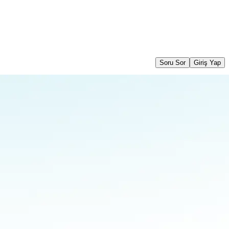
Soru Sor
Giriş Yap