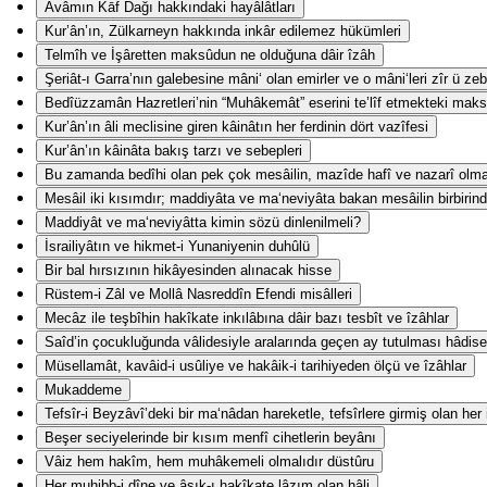
Avâmın Kāf Dağı hakkındaki hayâlâtları
Kur’ân’ın, Zülkarneyn hakkında inkâr edilemez hükümleri
Telmîh ve İşâretten maksûdun ne olduğuna dâir îzâh
Şeriât-ı Garra’nın galebesine mâni‘ olan emirler ve o mâni‘leri zîr ü z
Bedîüzzamân Hazretleri’nin “Muhâkemât” eserini te’lîf etmekteki mak
Kur’ân’ın âli meclisine giren kâinâtın her ferdinin dört vazîfesi
Kur’ân’ın kâinâta bakış tarzı ve sebepleri
Bu zamanda bedîhi olan pek çok mesâilin, mazîde hafî ve nazarî olm
Mesâil iki kısımdır; maddiyâta ve ma‘neviyâta bakan mesâilin birbirind
Maddiyât ve ma‘neviyâtta kimin sözü dinlenilmeli?
İsrailiyâtın ve hikmet-i Yunaniyenin duhûlü
Bir bal hırsızının hikâyesinden alınacak hisse
Rüstem-i Zâl ve Mollâ Nasreddîn Efendi misâlleri
Mecâz ile teşbîhin hakîkate inkılâbına dâir bazı tesbît ve îzâhlar
Saîd’in çocukluğunda vâlidesiyle aralarında geçen ay tutulması hâdise
Müsellamât, kavâid-i usûliye ve hakâik-i tarihiyeden ölçü ve îzâhlar
Mukaddeme
Tefsîr-i Beyzâvî’deki bir ma‘nâdan hareketle, tefsîrlere girmiş olan her
Beşer seciyelerinde bir kısım menfî cihetlerin beyânı
Vâiz hem hakîm, hem muhâkemeli olmalıdır düstûru
Her muhibb-i dîne ve âşık-ı hakîkate lâzım olan hâli