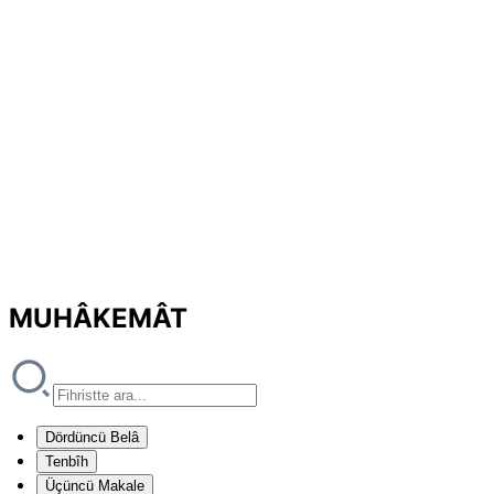
MUHÂKEMÂT
Dördüncü Belâ
Tenbîh
Üçüncü Makale