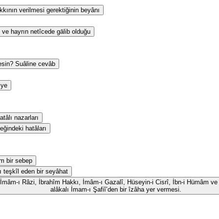
kının verilmesi gerektiğinin beyânı
 ve hayrın netîcede gālib olduğu
esin? Suâline cevâb
iye
tâlı nazarları
eğindeki hatâları
m bir sebep
ı teşkîl eden bir seyâhat
id, İmâm-ı Râzi, İbrahîm Hakkı, İmâm-ı Gazalî, Hüseyin-i Cisrî, İbn-i Hümâm ve 
alâkalı İmam-ı Şafiî’den bir îzâha yer vermesi.