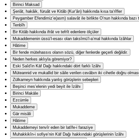
Birinci Maksad
Şeriât, hakâik, füruât ve Kitâb (Kur’ân) hakkında kısa ta‘rîfler
Peygamber Efendimiz’e(asm) salavât ile birlikte O’nun hakkında bazı ta
Tenbîh
Bir Kitâb hakkında ifrât ve tefrît edenlere ölçüler
Mukaddemenin üssü’l-esası olan taksîmü’l-a’mal hakkında îzâhlar
Hâtime
Bir fende mütehassıs olanın sözü, diğer fenlerde geçerli değildir.
Neden herkes aklıyla göremiyor?
Eski Saîd’in Kāf Dağı hakkındaki dört farklı îzâhı
Müteannid ve mukallid bir sâile verilen cevâbın iki cihetle doğru olmas
Zülkarneyn hakkında yanlış görüşlerin sebepleri
Beşinci mes’elenin yedi beyit ile îzâhı
Birinci Makāle
Ezcümle
Mukaddeme
Gār misâli
Hâtime
Mukaddemeyi tenvîr eden bir latîfe-i faraziye
Muhakkikîn-i sofiye’nin Kāf Dağı hakkındaki görüşlerinin îzâhı