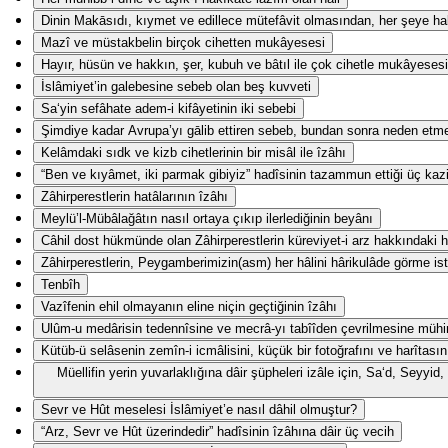
Dinin Makāsıdı, kıymet ve edillece mütefâvit olmasından, her şeye hak
Mazî ve müstakbelin birçok cihetten mukâyesesi
Hayır, hüsün ve hakkın, şer, kubuh ve bâtıl ile çok cihetle mukâyesesi
İslâmiyet’in galebesine sebeb olan beş kuvveti
Sa‘yin sefâhate adem-i kifâyetinin iki sebebi
Şimdiye kadar Avrupa’yı gālib ettiren sebeb, bundan sonra neden etm
Kelâmdaki sıdk ve kizb cihetlerinin bir misâl ile îzâhı
“Ben ve kıyâmet, iki parmak gibiyiz” hadîsinin tazammun ettiği üç kaz
Zâhirperestlerin hatâlarının îzâhı
Meylü’l-Mübâlağâtın nasıl ortaya çıkıp ilerlediğinin beyânı
Câhil dost hükmünde olan Zâhirperestlerin küreviyet-i arz hakkındaki ha
Zâhirperestlerin, Peygamberimizin(asm) her hâlini hârikulâde görme ist
Tenbîh
Vazîfenin ehil olmayanın eline niçin geçtiğinin îzâhı
Ulûm-u medârisin tedennîsine ve mecrâ-yı tabîîden çevrilmesine mühi
Kütüb-ü selâsenin zemîn-i icmâlisini, küçük bir fotoğrafını ve harîtasın
Müellifin yerin yuvarlaklığına dâir şüpheleri izâle için, Sa‘d, Seyy
Sevr ve Hût meselesi İslâmiyet’e nasıl dâhil olmuştur?
“Arz, Sevr ve Hût üzerindedir” hadîsinin îzâhına dâir üç vecih