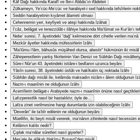
Kāf Dağı hakkında Karafî ve İbn-i Abbâs’ın ifâdeleri
Zülkarneyn, Ye’cüc-Me’cüc ve harabiyet-i sed hakkında tefsîrlerin nokta-
Seddin harabiyetinin kıyâmet âlameti olması
Cehennemin yeri, keyfiyeti ve ateşi hakkında îzâhat
İ‘câz, belâgat ve tenezzülât-ı ilâhiye hakkında Ma‘lûmat ve Kur’ân’ı te
Nebe’ suresi, 7. âyetindeki “dağ” kelimesine dört cihetle verilen ma‘nâ
Mezkûr âyetler hakkında müfessirlerin îzâhı
“Ma‘lûmu i‘lâm, bâhusûs müşâhed olursa, abestir” hükmünün iki misâl i
Zâhirperestlerin yanlış fikirlerinin Van Denizi ve Sübhân Dağı misâlleri
Sûre-i Nûr’un 43. âyetindeki istiâre-i bedîanın uzunca beyânı
Yâsîn suresi, 38. âyetindeki üslûb ve hakîkatin üç noktada îzâhı
Sübhân dağı misâli ile, kelâmda maksadın nizâm-ı âlem olduğunun îz
Nazm-ı maanînin ne olduğunun îzâhı
Acemîlerin belâgat-ı Arabiyede nazm-ı maanînin önüne nasıl geçtikler
Lafızperestlik nasıl bir hastalıktır, öyle de…
Lafza zinet verilmesine hangi durumlarda izin olabileceğinin îzâhı
“Deverân” ile ta‘bîr edilenin ne olduğunun beyânı
Müellifin, iki beyti misâl vererek, ma‘nânın zihinlerde nasıl tecessüm e
Kelâmın kalıbı nedir?
Çıplak ma‘nâlar sûretleri nasıl giyerler?
Mes’ele ile alâkalı Hakîm-i Busayrî’den misâl