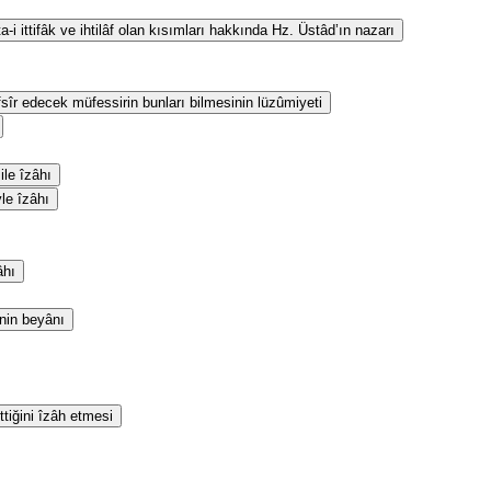
i ittifâk ve ihtilâf olan kısımları hakkında Hz. Üstâd’ın nazarı
fsîr edecek müfessirin bunları bilmesinin lüzûmiyeti
le îzâhı
yle îzâhı
âhı
inin beyânı
ttiğini îzâh etmesi