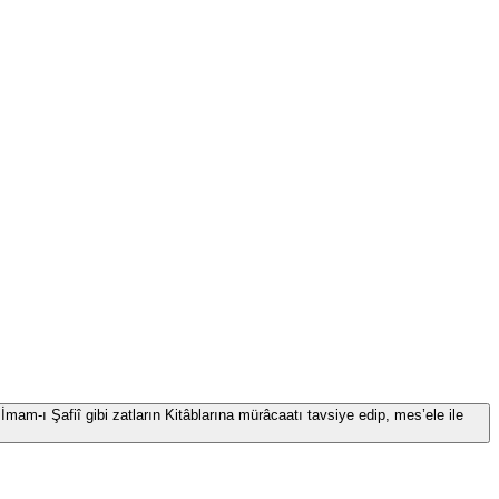
İmam-ı Şafiî gibi zatların Kitâblarına mürâcaatı tavsiye edip, mes’ele ile