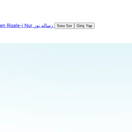
şen
Risale-i Nur
رساله نور
Soru Sor
Giriş Yap