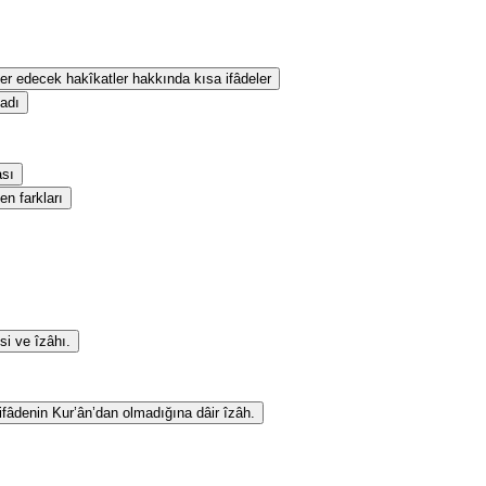
eber edecek hakîkatler hakkında kısa ifâdeler
sadı
ası
en farkları
si ve îzâhı.
 ifâdenin Kur’ân’dan olmadığına dâir îzâh.