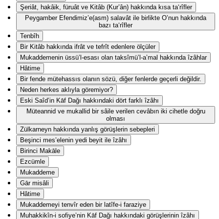
Şeriât, hakâik, füruât ve Kitâb (Kur’ân) hakkında kısa ta‘rîfler
Peygamber Efendimiz’e(asm) salavât ile birlikte O’nun hakkında
bazı ta‘rîfler
Tenbîh
Bir Kitâb hakkında ifrât ve tefrît edenlere ölçüler
Mukaddemenin üssü’l-esası olan taksîmü’l-a’mal hakkında îzâhlar
Hâtime
Bir fende mütehassıs olanın sözü, diğer fenlerde geçerli değildir.
Neden herkes aklıyla göremiyor?
Eski Saîd’in Kāf Dağı hakkındaki dört farklı îzâhı
Müteannid ve mukallid bir sâile verilen cevâbın iki cihetle doğru
olması
Zülkarneyn hakkında yanlış görüşlerin sebepleri
Beşinci mes’elenin yedi beyit ile îzâhı
Birinci Makāle
Ezcümle
Mukaddeme
Gār misâli
Hâtime
Mukaddemeyi tenvîr eden bir latîfe-i faraziye
Muhakkikîn-i sofiye’nin Kāf Dağı hakkındaki görüşlerinin îzâhı