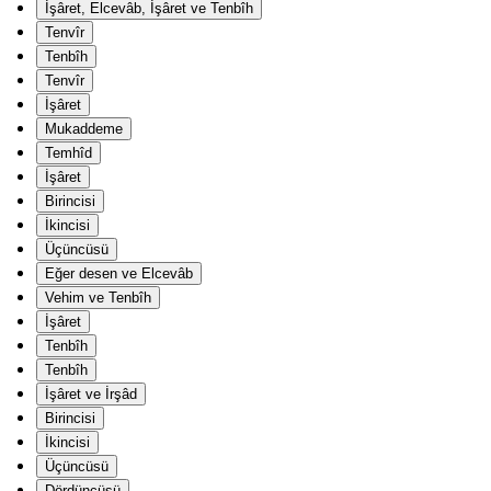
İşâret, Elcevâb, İşâret ve Tenbîh
Tenvîr
Tenbîh
Tenvîr
İşâret
Mukaddeme
Temhîd
İşâret
Birincisi
İkincisi
Üçüncüsü
Eğer desen ve Elcevâb
Vehim ve Tenbîh
İşâret
Tenbîh
Tenbîh
İşâret ve İrşâd
Birincisi
İkincisi
Üçüncüsü
Dördüncüsü