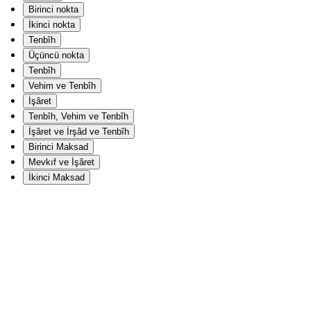
Birinci nokta
İkinci nokta
Tenbîh
Üçüncü nokta
Tenbîh
Vehim ve Tenbîh
İşâret
Tenbîh, Vehim ve Tenbîh
İşâret ve İrşâd ve Tenbîh
Birinci Maksad
Mevkıf ve İşâret
İkinci Maksad