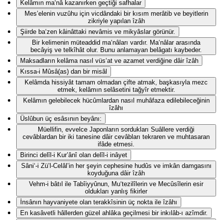
Kelâmın ma‘nâ kazanırken geçtiği safhalar
Mes’elenin vuzûhu için vicdândaki bir kısım merâtib ve beyitlerin
zikriyle yapılan îzâh
Şiirde ba‘zen kâinâttaki nevâmis ve mikyâslar görünür.
Bir kelimenin müteaddid ma‘nâları vardır. Ma‘nâlar arasında
becâyiş ve telkîhât olur. Bunu anlamayan belâgatı kaybeder.
Maksadların kelâma nasıl vüs‘at ve azamet verdiğine dâir îzâh
Kıssa-i Mûsâ(as) dan bir misâl
Kelâmda hissiyât tamam olmadan çifte atmak, başkasıyla mezc
etmek, kelâmın selâsetini tağyîr etmektir.
Kelâmın gelebilecek hücûmlardan nasıl muhâfaza edilebileceğinin
îzâhı
Üslûbun üç esâsının beyânı:
Müellifin, evvelce Japonların sordukları Suâllere verdiği
cevâblardan bir iki tanesine dâir cevâbları tekraren ve muhtasaran
ifâde etmesi.
Birinci delîl-i Kur’ânî olan delîl-i inâyet
Sâni‘-i Zü’l-Celâl’in her şeyin cephesine hudûs ve imkân damgasını
koyduğuna dâir îzâh
Vehm-i bâtıl ile Tabîiyyûnun, Mu‘tezilîlerin ve Mecûsîlerin esir
oldukları yanlış fikirler
İnsânın hayvaniyete olan terakkîsinin üç nokta ile îzâhı
En kasâvetli hâllerden güzel ahlâka geçilmesi bir inkılâb-ı azîmdir.