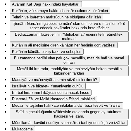
Avâmın Kāf Dağı hakkındaki hayâlâtları
Kur’ân’ın, Zülkarneyn hakkında inkâr edilemez hükümleri
Telmîh ve İşâretten maksûdun ne olduğuna dâir îzâh
Şeriât-ı Garra’nın galebesine mâni‘ olan emirler ve o mâni‘leri zîr ü
zeber edecek hakîkatler hakkında kısa ifâdeler
Bedîüzzamân Hazretleri’nin “Muhâkemât” eserini te’lîf etmekteki
maksadı
Kur’ân’ın âli meclisine giren kâinâtın her ferdinin dört vazîfesi
Kur’ân’ın kâinâta bakış tarzı ve sebepleri
Bu zamanda bedîhi olan pek çok mesâilin, mazîde hafî ve nazarî
olması
Mesâil iki kısımdır; maddiyâta ve ma‘neviyâta bakan mesâilin
birbirinden farkları
Maddiyât ve ma‘neviyâtta kimin sözü dinlenilmeli?
İsrailiyâtın ve hikmet-i Yunaniyenin duhûlü
Bir bal hırsızının hikâyesinden alınacak hisse
Rüstem-i Zâl ve Mollâ Nasreddîn Efendi misâlleri
Mecâz ile teşbîhin hakîkate inkılâbına dâir bazı tesbît ve îzâhlar
Saîd’in çocukluğunda vâlidesiyle aralarında geçen ay tutulması
hâdisesi ve îzâhı.
Müsellamât, kavâid-i usûliye ve hakâik-i tarihiyeden ölçü ve îzâhlar
Mukaddeme