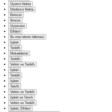
Üçüncü Nokta
Dördüncü Nokta
Birincisi
İkincisi
Üçüncüsü
Elhâsıl
Bu mes’elenin hâtimesi
İşâret
Tenbîh
Mukaddeme
Tenbîh
Vehim ve Tenbîh
İşâret
Tenbîh
İşâret
Telvîh
Vehim ve Tenbîh
İşâret ve Tenvîr
Vehim ve Tenbîh
İşâret, Elhâsıl