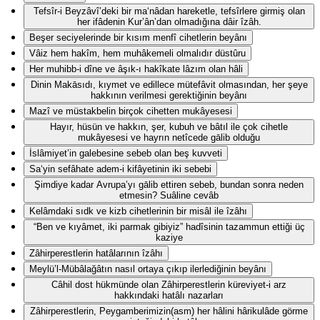
Tefsîr-i Beyzâvî’deki bir ma‘nâdan hareketle, tefsîrlere girmiş olan
her ifâdenin Kur’ân’dan olmadığına dâir îzâh.
Beşer seciyelerinde bir kısım menfî cihetlerin beyânı
Vâiz hem hakîm, hem muhâkemeli olmalıdır düstûru
Her muhibb-i dîne ve âşık-ı hakîkate lâzım olan hâli
Dinin Makāsıdı, kıymet ve edillece mütefâvit olmasından, her şeye
hakkının verilmesi gerektiğinin beyânı
Mazî ve müstakbelin birçok cihetten mukâyesesi
Hayır, hüsün ve hakkın, şer, kubuh ve bâtıl ile çok cihetle
mukâyesesi ve hayrın netîcede gālib olduğu
İslâmiyet’in galebesine sebeb olan beş kuvveti
Sa‘yin sefâhate adem-i kifâyetinin iki sebebi
Şimdiye kadar Avrupa’yı gālib ettiren sebeb, bundan sonra neden
etmesin? Suâline cevâb
Kelâmdaki sıdk ve kizb cihetlerinin bir misâl ile îzâhı
“Ben ve kıyâmet, iki parmak gibiyiz” hadîsinin tazammun ettiği üç
kaziye
Zâhirperestlerin hatâlarının îzâhı
Meylü’l-Mübâlağâtın nasıl ortaya çıkıp ilerlediğinin beyânı
Câhil dost hükmünde olan Zâhirperestlerin küreviyet-i arz
hakkındaki hatâlı nazarları
Zâhirperestlerin, Peygamberimizin(asm) her hâlini hârikulâde görme