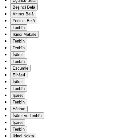
Üçüncü Belâ
Beşinci Belâ
Altıncı Belâ
Yedinci Belâ
Tenbîh
İkinci Makāle
Tenbîh
Tenbîh
İşâret
Tenbîh
Ezcümle
Elhâsıl
İşâret
Tenbîh
İşâret
Tenbîh
Hâtime
İşâret ve Tenbîh
İşâret
Tenbîh
İkinci Nokta