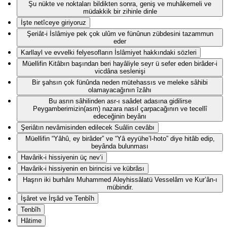
Şu nükte ve noktaları bildikten sonra, geniş ve muhâkemeli ve
müdakkik bir zihinle dinle
İşte netîceye giriyoruz
Şeriât-i İslâmiye pek çok ulûm ve fünûnun zübdesini tazammun
eder
Karllayl ve evvelki felyesofların İslâmiyet hakkındaki sözleri
Müellifin Kitâbın başından beri hayâliyle seyr ü sefer eden birâder-i
vicdâna seslenişi
Bir şahsın çok fünûnda neden mütehassıs ve meleke sâhibi
olamayacağının îzâhı
Bu asrın sâhilinden asr-ı saâdet adasına gidilirse
Peygamberimizin(asm) nazara nasıl çarpacağının ve tecellî
edeceğinin beyânı
Şeriâtın nevâmisinden edilecek Suâlin cevâbı
Müellifin “Yâhû, ey birâder” ve “Yâ eyyühe’l-hoto” diye hitâb edip,
beyânda bulunması
Havârik-i hissiyenin üç nev‘i
Havârik-i hissiyenin en birincisi ve kübrâsı
Haşrın iki burhânı Muhammed Aleyhissâlatü Vesselâm ve Kur’ân-ı
mübindir.
İşâret ve İrşâd ve Tenbîh
Tenbîh
Hâtime