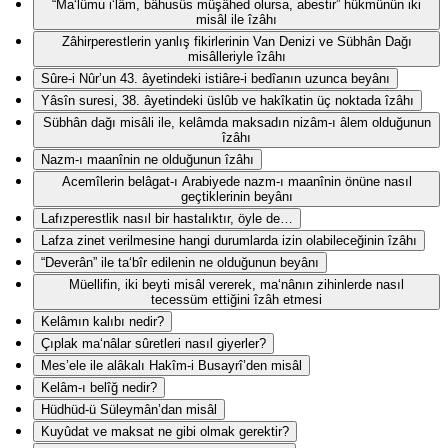
“Ma‘lûmu i‘lâm, bâhusûs müşâhed olursa, abestir” hükmünün iki
misâl ile îzâhı
Zâhirperestlerin yanlış fikirlerinin Van Denizi ve Sübhân Dağı
misâlleriyle îzâhı
Sûre-i Nûr’un 43. âyetindeki istiâre-i bedîanın uzunca beyânı
Yâsîn suresi, 38. âyetindeki üslûb ve hakîkatin üç noktada îzâhı
Sübhân dağı misâli ile, kelâmda maksadın nizâm-ı âlem olduğunun
îzâhı
Nazm-ı maanînin ne olduğunun îzâhı
Acemîlerin belâgat-ı Arabiyede nazm-ı maanînin önüne nasıl
geçtiklerinin beyânı
Lafızperestlik nasıl bir hastalıktır, öyle de…
Lafza zinet verilmesine hangi durumlarda izin olabileceğinin îzâhı
“Deverân” ile ta‘bîr edilenin ne olduğunun beyânı
Müellifin, iki beyti misâl vererek, ma‘nânın zihinlerde nasıl
tecessüm ettiğini îzâh etmesi
Kelâmın kalıbı nedir?
Çıplak ma‘nâlar sûretleri nasıl giyerler?
Mes’ele ile alâkalı Hakîm-i Busayrî’den misâl
Kelâm-ı belîğ nedir?
Hüdhüd-ü Süleymân’dan misâl
Kuyûdat ve maksat ne gibi olmak gerektir?