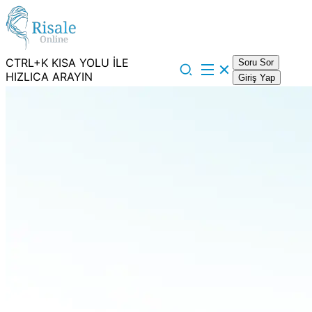
CTRL+K KISA YOLU İLE
Soru Sor
HIZLICA ARAYIN
Giriş Yap