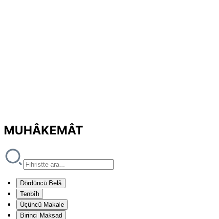
MUHÂKEMÂT
Dördüncü Belâ
Tenbîh
Üçüncü Makale
Birinci Maksad