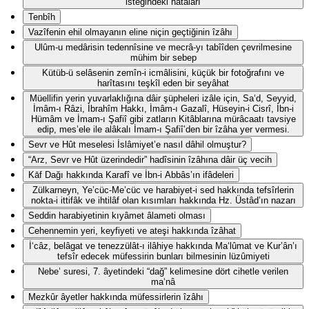
isteğindeki hatâları
Tenbîh
Vazîfenin ehil olmayanın eline niçin geçtiğinin îzâhı
Ulûm-u medârisin tedennîsine ve mecrâ-yı tabîîden çevrilmesine
mühim bir sebep
Kütüb-ü selâsenin zemîn-i icmâlisini, küçük bir fotoğrafını ve
harîtasını teşkîl eden bir seyâhat
Müellifin yerin yuvarlaklığına dâir şüpheleri izâle için, Sa‘d, Seyyid,
İmâm-ı Râzi, İbrahîm Hakkı, İmâm-ı Gazalî, Hüseyin-i Cisrî, İbn-i
Hümâm ve İmam-ı Şafiî gibi zatların Kitâblarına mürâcaatı tavsiye
edip, mes’ele ile alâkalı İmam-ı Şafiî’den bir îzâha yer vermesi.
Sevr ve Hût meselesi İslâmiyet’e nasıl dâhil olmuştur?
“Arz, Sevr ve Hût üzerindedir” hadîsinin îzâhına dâir üç vecih
Kāf Dağı hakkında Karafî ve İbn-i Abbâs’ın ifâdeleri
Zülkarneyn, Ye’cüc-Me’cüc ve harabiyet-i sed hakkında tefsîrlerin
nokta-i ittifâk ve ihtilâf olan kısımları hakkında Hz. Üstâd’ın nazarı
Seddin harabiyetinin kıyâmet âlameti olması
Cehennemin yeri, keyfiyeti ve ateşi hakkında îzâhat
İ‘câz, belâgat ve tenezzülât-ı ilâhiye hakkında Ma‘lûmat ve Kur’ân’ı
tefsîr edecek müfessirin bunları bilmesinin lüzûmiyeti
Nebe’ suresi, 7. âyetindeki “dağ” kelimesine dört cihetle verilen
ma‘nâ
Mezkûr âyetler hakkında müfessirlerin îzâhı