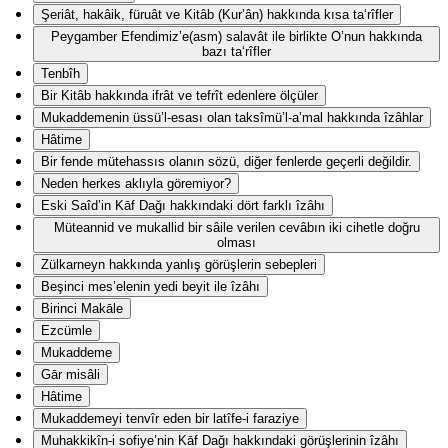
Şeriât, hakâik, füruât ve Kitâb (Kur’ân) hakkında kısa ta‘rîfler
Peygamber Efendimiz’e(asm) salavât ile birlikte O’nun hakkında
bazı ta‘rîfler
Tenbîh
Bir Kitâb hakkında ifrât ve tefrît edenlere ölçüler
Mukaddemenin üssü’l-esası olan taksîmü’l-a’mal hakkında îzâhlar
Hâtime
Bir fende mütehassıs olanın sözü, diğer fenlerde geçerli değildir.
Neden herkes aklıyla göremiyor?
Eski Saîd’in Kāf Dağı hakkındaki dört farklı îzâhı
Müteannid ve mukallid bir sâile verilen cevâbın iki cihetle doğru
olması
Zülkarneyn hakkında yanlış görüşlerin sebepleri
Beşinci mes’elenin yedi beyit ile îzâhı
Birinci Makāle
Ezcümle
Mukaddeme
Gār misâli
Hâtime
Mukaddemeyi tenvîr eden bir latîfe-i faraziye
Muhakkikîn-i sofiye’nin Kāf Dağı hakkındaki görüşlerinin îzâhı