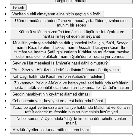
isteğindeki hatâları
Tenbîh
Vazîfenin ehil olmayanın eline niçin geçtiğinin îzâhı
Ulûm-u medârisin tedennîsine ve mecrâ-yı tabîîden çevrilmesine
mühim bir sebep
Kütüb-ü selâsenin zemîn-i icmâlisini, küçük bir fotoğrafını ve
harîtasını teşkîl eden bir seyâhat
Müellifin yerin yuvarlaklığına dâir şüpheleri izâle için, Sa‘d, Seyyid,
İmâm-ı Râzi, İbrahîm Hakkı, İmâm-ı Gazalî, Hüseyin-i Cisrî, İbn-i
Hümâm ve İmam-ı Şafiî gibi zatların Kitâblarına mürâcaatı tavsiye
edip, mes’ele ile alâkalı İmam-ı Şafiî’den bir îzâha yer vermesi.
Sevr ve Hût meselesi İslâmiyet’e nasıl dâhil olmuştur?
“Arz, Sevr ve Hût üzerindedir” hadîsinin îzâhına dâir üç vecih
Kāf Dağı hakkında Karafî ve İbn-i Abbâs’ın ifâdeleri
Zülkarneyn, Ye’cüc-Me’cüc ve harabiyet-i sed hakkında tefsîrlerin
nokta-i ittifâk ve ihtilâf olan kısımları hakkında Hz. Üstâd’ın nazarı
Seddin harabiyetinin kıyâmet âlameti olması
Cehennemin yeri, keyfiyeti ve ateşi hakkında îzâhat
İ‘câz, belâgat ve tenezzülât-ı ilâhiye hakkında Ma‘lûmat ve Kur’ân’ı
tefsîr edecek müfessirin bunları bilmesinin lüzûmiyeti
Nebe’ suresi, 7. âyetindeki “dağ” kelimesine dört cihetle verilen
ma‘nâ
Mezkûr âyetler hakkında müfessirlerin îzâhı