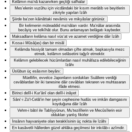
Kelâmın ma‘nâ kazanırken geçtiği safhalar
Mes’elenin vuzûhu için vicdândaki bir kısım merâtib ve beyitlerin
zikriyle yapılan îzâh
Şiirde ba‘zen kâinâttaki nevâmis ve mikyâslar görünür.
Bir kelimenin müteaddid ma‘nâları vardır. Ma‘nâlar arasında
becâyiş ve telkîhât olur. Bunu anlamayan belâgatı kaybeder.
Maksadların kelâma nasıl vüs‘at ve azamet verdiğine dâir îzâh
Kıssa-i Mûsâ(as) dan bir misâl
Kelâmda hissiyât tamam olmadan çifte atmak, başkasıyla mezc
etmek, kelâmın selâsetini tağyîr etmektir.
Kelâmın gelebilecek hücûmlardan nasıl muhâfaza edilebileceğinin
îzâhı
Üslûbun üç esâsının beyânı:
Müellifin, evvelce Japonların sordukları Suâllere verdiği
cevâblardan bir iki tanesine dâir cevâbları tekraren ve muhtasaran
ifâde etmesi.
Birinci delîl-i Kur’ânî olan delîl-i inâyet
Sâni‘-i Zü’l-Celâl’in her şeyin cephesine hudûs ve imkân damgasını
koyduğuna dâir îzâh
Vehm-i bâtıl ile Tabîiyyûnun, Mu‘tezilîlerin ve Mecûsîlerin esir
oldukları yanlış fikirler
İnsânın hayvaniyete olan terakkîsinin üç nokta ile îzâhı
En kasâvetli hâllerden güzel ahlâka geçilmesi bir inkılâb-ı azîmdir.