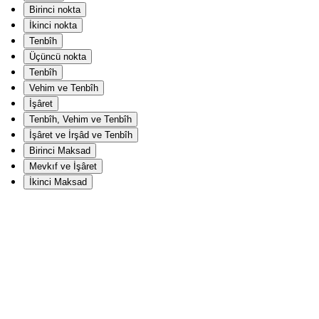
Birinci nokta
İkinci nokta
Tenbîh
Üçüncü nokta
Tenbîh
Vehim ve Tenbîh
İşâret
Tenbîh, Vehim ve Tenbîh
İşâret ve İrşâd ve Tenbîh
Birinci Maksad
Mevkıf ve İşâret
İkinci Maksad