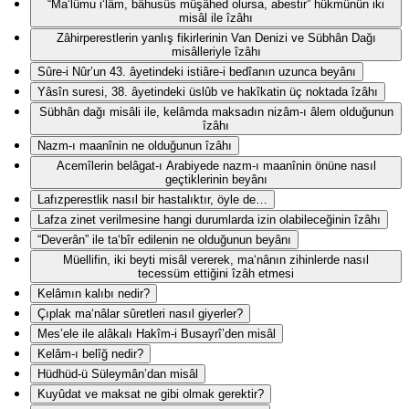
“Ma‘lûmu i‘lâm, bâhusûs müşâhed olursa, abestir” hükmünün iki
misâl ile îzâhı
Zâhirperestlerin yanlış fikirlerinin Van Denizi ve Sübhân Dağı
misâlleriyle îzâhı
Sûre-i Nûr’un 43. âyetindeki istiâre-i bedîanın uzunca beyânı
Yâsîn suresi, 38. âyetindeki üslûb ve hakîkatin üç noktada îzâhı
Sübhân dağı misâli ile, kelâmda maksadın nizâm-ı âlem olduğunun
îzâhı
Nazm-ı maanînin ne olduğunun îzâhı
Acemîlerin belâgat-ı Arabiyede nazm-ı maanînin önüne nasıl
geçtiklerinin beyânı
Lafızperestlik nasıl bir hastalıktır, öyle de…
Lafza zinet verilmesine hangi durumlarda izin olabileceğinin îzâhı
“Deverân” ile ta‘bîr edilenin ne olduğunun beyânı
Müellifin, iki beyti misâl vererek, ma‘nânın zihinlerde nasıl
tecessüm ettiğini îzâh etmesi
Kelâmın kalıbı nedir?
Çıplak ma‘nâlar sûretleri nasıl giyerler?
Mes’ele ile alâkalı Hakîm-i Busayrî’den misâl
Kelâm-ı belîğ nedir?
Hüdhüd-ü Süleymân’dan misâl
Kuyûdat ve maksat ne gibi olmak gerektir?