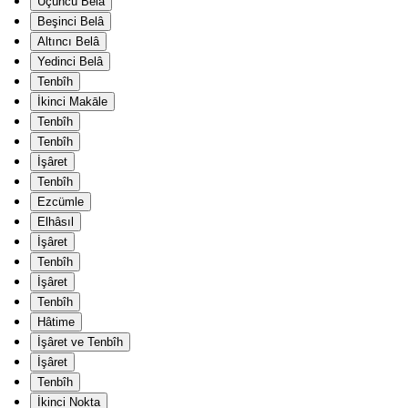
Üçüncü Belâ
Beşinci Belâ
Altıncı Belâ
Yedinci Belâ
Tenbîh
İkinci Makāle
Tenbîh
Tenbîh
İşâret
Tenbîh
Ezcümle
Elhâsıl
İşâret
Tenbîh
İşâret
Tenbîh
Hâtime
İşâret ve Tenbîh
İşâret
Tenbîh
İkinci Nokta