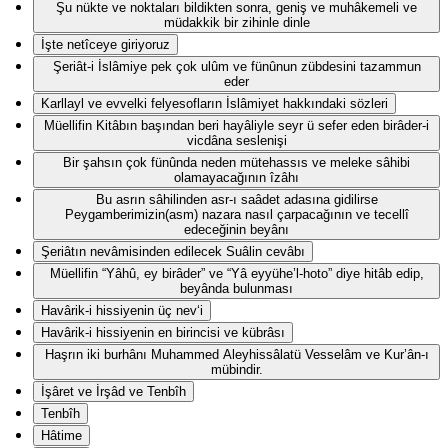
Şu nükte ve noktaları bildikten sonra, geniş ve muhâkemeli ve
müdakkik bir zihinle dinle
İşte netîceye giriyoruz
Şeriât-i İslâmiye pek çok ulûm ve fünûnun zübdesini tazammun
eder
Karllayl ve evvelki felyesofların İslâmiyet hakkındaki sözleri
Müellifin Kitâbın başından beri hayâliyle seyr ü sefer eden birâder-i
vicdâna seslenişi
Bir şahsın çok fünûnda neden mütehassıs ve meleke sâhibi
olamayacağının îzâhı
Bu asrın sâhilinden asr-ı saâdet adasına gidilirse
Peygamberimizin(asm) nazara nasıl çarpacağının ve tecellî
edeceğinin beyânı
Şeriâtın nevâmisinden edilecek Suâlin cevâbı
Müellifin “Yâhû, ey birâder” ve “Yâ eyyühe’l-hoto” diye hitâb edip,
beyânda bulunması
Havârik-i hissiyenin üç nev‘i
Havârik-i hissiyenin en birincisi ve kübrâsı
Haşrın iki burhânı Muhammed Aleyhissâlatü Vesselâm ve Kur’ân-ı
mübindir.
İşâret ve İrşâd ve Tenbîh
Tenbîh
Hâtime