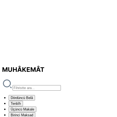
MUHÂKEMÂT
Dördüncü Belâ
Tenbîh
Üçüncü Makale
Birinci Maksad