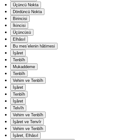
Üçüncü Nokta
Dördüncü Nokta
Birincisi
İkincisi
Üçüncüsü
Elhâsıl
Bu mes’elenin hâtimesi
İşâret
Tenbîh
Mukaddeme
Tenbîh
Vehim ve Tenbîh
İşâret
Tenbîh
İşâret
Telvîh
Vehim ve Tenbîh
İşâret ve Tenvîr
Vehim ve Tenbîh
İşâret, Elhâsıl