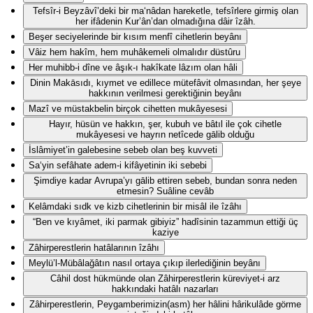
Tefsîr-i Beyzâvî’deki bir ma‘nâdan hareketle, tefsîrlere girmiş olan
her ifâdenin Kur’ân’dan olmadığına dâir îzâh.
Beşer seciyelerinde bir kısım menfî cihetlerin beyânı
Vâiz hem hakîm, hem muhâkemeli olmalıdır düstûru
Her muhibb-i dîne ve âşık-ı hakîkate lâzım olan hâli
Dinin Makāsıdı, kıymet ve edillece mütefâvit olmasından, her şeye
hakkının verilmesi gerektiğinin beyânı
Mazî ve müstakbelin birçok cihetten mukâyesesi
Hayır, hüsün ve hakkın, şer, kubuh ve bâtıl ile çok cihetle
mukâyesesi ve hayrın netîcede gālib olduğu
İslâmiyet’in galebesine sebeb olan beş kuvveti
Sa‘yin sefâhate adem-i kifâyetinin iki sebebi
Şimdiye kadar Avrupa’yı gālib ettiren sebeb, bundan sonra neden
etmesin? Suâline cevâb
Kelâmdaki sıdk ve kizb cihetlerinin bir misâl ile îzâhı
“Ben ve kıyâmet, iki parmak gibiyiz” hadîsinin tazammun ettiği üç
kaziye
Zâhirperestlerin hatâlarının îzâhı
Meylü’l-Mübâlağâtın nasıl ortaya çıkıp ilerlediğinin beyânı
Câhil dost hükmünde olan Zâhirperestlerin küreviyet-i arz
hakkındaki hatâlı nazarları
Zâhirperestlerin, Peygamberimizin(asm) her hâlini hârikulâde görme