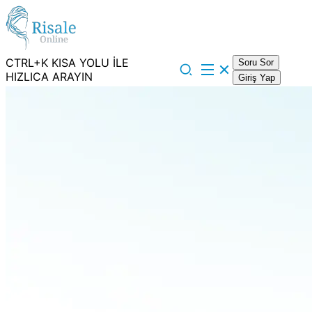
CTRL+K KISA YOLU İLE
Soru Sor
HIZLICA ARAYIN
Giriş Yap