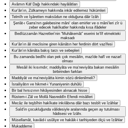
Avâmın Kāf Dağı hakkındaki hayâlâtları
Kur’ân’ın, Zülkarneyn hakkında inkâr edilemez hükümleri
Telmîh ve İşâretten maksûdun ne olduğuna dâir îzâh
Şeriât-ı Garra’nın galebesine mâni‘ olan emirler ve o mâni‘leri zîr ü
zeber edecek hakîkatler hakkında kısa ifâdeler
Bedîüzzamân Hazretleri’nin “Muhâkemât” eserini te’lîf etmekteki
maksadı
Kur’ân’ın âli meclisine giren kâinâtın her ferdinin dört vazîfesi
Kur’ân’ın kâinâta bakış tarzı ve sebepleri
Bu zamanda bedîhi olan pek çok mesâilin, mazîde hafî ve nazarî
olması
Mesâil iki kısımdır; maddiyâta ve ma‘neviyâta bakan mesâilin
birbirinden farkları
Maddiyât ve ma‘neviyâtta kimin sözü dinlenilmeli?
İsrailiyâtın ve hikmet-i Yunaniyenin duhûlü
Bir bal hırsızının hikâyesinden alınacak hisse
Rüstem-i Zâl ve Mollâ Nasreddîn Efendi misâlleri
Mecâz ile teşbîhin hakîkate inkılâbına dâir bazı tesbît ve îzâhlar
Saîd’in çocukluğunda vâlidesiyle aralarında geçen ay tutulması
hâdisesi ve îzâhı.
Müsellamât, kavâid-i usûliye ve hakâik-i tarihiyeden ölçü ve îzâhlar
Mukaddeme