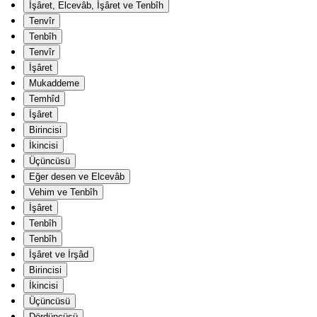
İşâret, Elcevâb, İşâret ve Tenbîh
Tenvîr
Tenbîh
Tenvîr
İşâret
Mukaddeme
Temhîd
İşâret
Birincisi
İkincisi
Üçüncüsü
Eğer desen ve Elcevâb
Vehim ve Tenbîh
İşâret
Tenbîh
Tenbîh
İşâret ve İrşâd
Birincisi
İkincisi
Üçüncüsü
Dördüncüsü