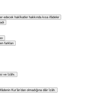
eber edecek hakîkatler hakkında kısa ifâdeler
sadı
ası
en farkları
si ve îzâhı.
 ifâdenin Kur’ân’dan olmadığına dâir îzâh.