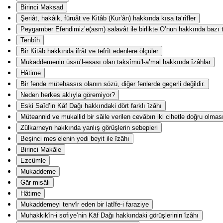
Birinci Maksad
Şeriât, hakâik, füruât ve Kitâb (Kur’ân) hakkında kısa ta‘rîfler
Peygamber Efendimiz’e(asm) salavât ile birlikte O’nun hakkında bazı ta
Tenbîh
Bir Kitâb hakkında ifrât ve tefrît edenlere ölçüler
Mukaddemenin üssü’l-esası olan taksîmü’l-a’mal hakkında îzâhlar
Hâtime
Bir fende mütehassıs olanın sözü, diğer fenlerde geçerli değildir.
Neden herkes aklıyla göremiyor?
Eski Saîd’in Kāf Dağı hakkındaki dört farklı îzâhı
Müteannid ve mukallid bir sâile verilen cevâbın iki cihetle doğru olmas
Zülkarneyn hakkında yanlış görüşlerin sebepleri
Beşinci mes’elenin yedi beyit ile îzâhı
Birinci Makāle
Ezcümle
Mukaddeme
Gār misâli
Hâtime
Mukaddemeyi tenvîr eden bir latîfe-i faraziye
Muhakkikîn-i sofiye’nin Kāf Dağı hakkındaki görüşlerinin îzâhı