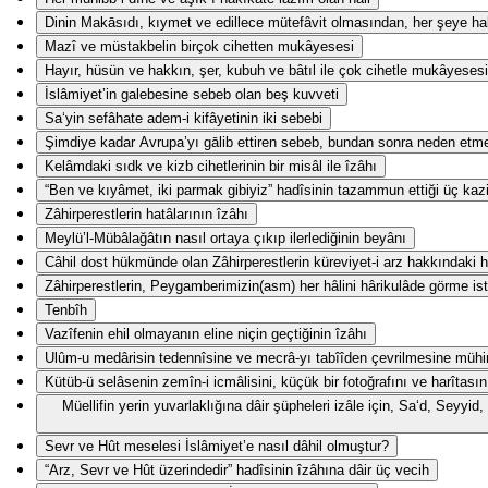
Dinin Makāsıdı, kıymet ve edillece mütefâvit olmasından, her şeye hak
Mazî ve müstakbelin birçok cihetten mukâyesesi
Hayır, hüsün ve hakkın, şer, kubuh ve bâtıl ile çok cihetle mukâyesesi
İslâmiyet’in galebesine sebeb olan beş kuvveti
Sa‘yin sefâhate adem-i kifâyetinin iki sebebi
Şimdiye kadar Avrupa’yı gālib ettiren sebeb, bundan sonra neden etm
Kelâmdaki sıdk ve kizb cihetlerinin bir misâl ile îzâhı
“Ben ve kıyâmet, iki parmak gibiyiz” hadîsinin tazammun ettiği üç kaz
Zâhirperestlerin hatâlarının îzâhı
Meylü’l-Mübâlağâtın nasıl ortaya çıkıp ilerlediğinin beyânı
Câhil dost hükmünde olan Zâhirperestlerin küreviyet-i arz hakkındaki ha
Zâhirperestlerin, Peygamberimizin(asm) her hâlini hârikulâde görme ist
Tenbîh
Vazîfenin ehil olmayanın eline niçin geçtiğinin îzâhı
Ulûm-u medârisin tedennîsine ve mecrâ-yı tabîîden çevrilmesine mühi
Kütüb-ü selâsenin zemîn-i icmâlisini, küçük bir fotoğrafını ve harîtasın
Müellifin yerin yuvarlaklığına dâir şüpheleri izâle için, Sa‘d, Seyy
Sevr ve Hût meselesi İslâmiyet’e nasıl dâhil olmuştur?
“Arz, Sevr ve Hût üzerindedir” hadîsinin îzâhına dâir üç vecih