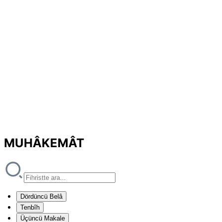
MUHÂKEMÂT
Dördüncü Belâ
Tenbîh
Üçüncü Makale