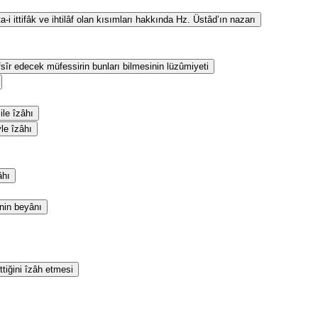
i ittifâk ve ihtilâf olan kısımları hakkında Hz. Üstâd’ın nazarı
fsîr edecek müfessirin bunları bilmesinin lüzûmiyeti
le îzâhı
yle îzâhı
âhı
inin beyânı
ttiğini îzâh etmesi