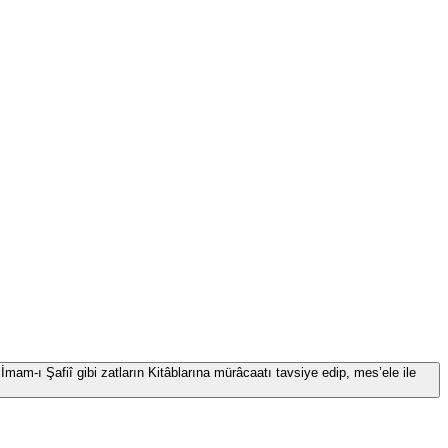
İmam-ı Şafiî gibi zatların Kitâblarına mürâcaatı tavsiye edip, mes’ele ile