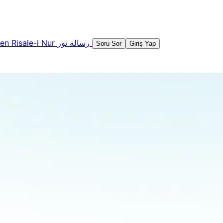
şen
Risale-i Nur
رساله نور
Soru Sor
Giriş Yap