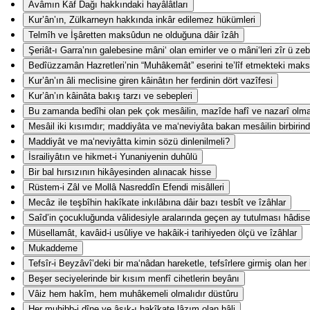
Avâmın Kāf Dağı hakkındaki hayâlâtları
Kur’ân’ın, Zülkarneyn hakkında inkâr edilemez hükümleri
Telmîh ve İşâretten maksûdun ne olduğuna dâir îzâh
Şeriât-ı Garra’nın galebesine mâni‘ olan emirler ve o mâni‘leri zîr ü z
Bedîüzzamân Hazretleri’nin “Muhâkemât” eserini te’lîf etmekteki mak
Kur’ân’ın âli meclisine giren kâinâtın her ferdinin dört vazîfesi
Kur’ân’ın kâinâta bakış tarzı ve sebepleri
Bu zamanda bedîhi olan pek çok mesâilin, mazîde hafî ve nazarî olm
Mesâil iki kısımdır; maddiyâta ve ma‘neviyâta bakan mesâilin birbirind
Maddiyât ve ma‘neviyâtta kimin sözü dinlenilmeli?
İsrailiyâtın ve hikmet-i Yunaniyenin duhûlü
Bir bal hırsızının hikâyesinden alınacak hisse
Rüstem-i Zâl ve Mollâ Nasreddîn Efendi misâlleri
Mecâz ile teşbîhin hakîkate inkılâbına dâir bazı tesbît ve îzâhlar
Saîd’in çocukluğunda vâlidesiyle aralarında geçen ay tutulması hâdise
Müsellamât, kavâid-i usûliye ve hakâik-i tarihiyeden ölçü ve îzâhlar
Mukaddeme
Tefsîr-i Beyzâvî’deki bir ma‘nâdan hareketle, tefsîrlere girmiş olan her
Beşer seciyelerinde bir kısım menfî cihetlerin beyânı
Vâiz hem hakîm, hem muhâkemeli olmalıdır düstûru
Her muhibb-i dîne ve âşık-ı hakîkate lâzım olan hâli