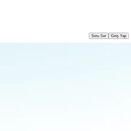
Soru Sor
Giriş Yap