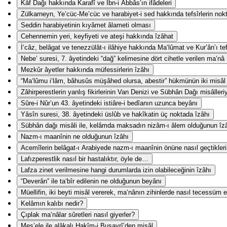
Kāf Dağı hakkında Karafî ve İbn-i Abbâs’ın ifâdeleri
Zülkarneyn, Ye’cüc-Me’cüc ve harabiyet-i sed hakkında tefsîrlerin nokta-
Seddin harabiyetinin kıyâmet âlameti olması
Cehennemin yeri, keyfiyeti ve ateşi hakkında îzâhat
İ‘câz, belâgat ve tenezzülât-ı ilâhiye hakkında Ma‘lûmat ve Kur’ân’ı te
Nebe’ suresi, 7. âyetindeki “dağ” kelimesine dört cihetle verilen ma‘nâ
Mezkûr âyetler hakkında müfessirlerin îzâhı
“Ma‘lûmu i‘lâm, bâhusûs müşâhed olursa, abestir” hükmünün iki misâl i
Zâhirperestlerin yanlış fikirlerinin Van Denizi ve Sübhân Dağı misâlleri
Sûre-i Nûr’un 43. âyetindeki istiâre-i bedîanın uzunca beyânı
Yâsîn suresi, 38. âyetindeki üslûb ve hakîkatin üç noktada îzâhı
Sübhân dağı misâli ile, kelâmda maksadın nizâm-ı âlem olduğunun îz
Nazm-ı maanînin ne olduğunun îzâhı
Acemîlerin belâgat-ı Arabiyede nazm-ı maanînin önüne nasıl geçtikler
Lafızperestlik nasıl bir hastalıktır, öyle de…
Lafza zinet verilmesine hangi durumlarda izin olabileceğinin îzâhı
“Deverân” ile ta‘bîr edilenin ne olduğunun beyânı
Müellifin, iki beyti misâl vererek, ma‘nânın zihinlerde nasıl tecessüm e
Kelâmın kalıbı nedir?
Çıplak ma‘nâlar sûretleri nasıl giyerler?
Mes’ele ile alâkalı Hakîm-i Busayrî’den misâl