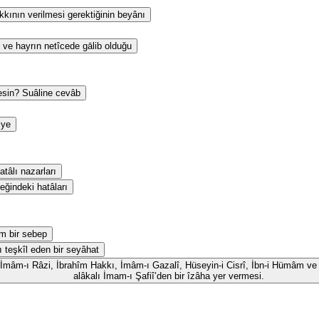
kının verilmesi gerektiğinin beyânı
 ve hayrın netîcede gālib olduğu
esin? Suâline cevâb
iye
tâlı nazarları
eğindeki hatâları
m bir sebep
ı teşkîl eden bir seyâhat
id, İmâm-ı Râzi, İbrahîm Hakkı, İmâm-ı Gazalî, Hüseyin-i Cisrî, İbn-i Hümâm ve 
alâkalı İmam-ı Şafiî’den bir îzâha yer vermesi.