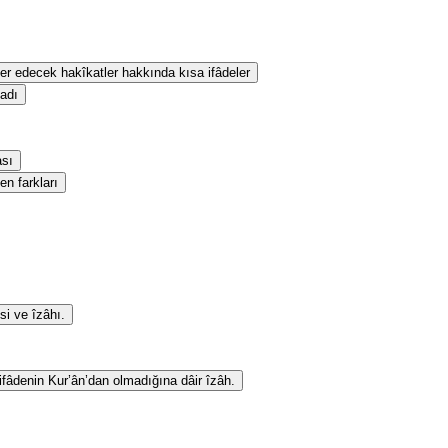
eber edecek hakîkatler hakkında kısa ifâdeler
sadı
ası
en farkları
si ve îzâhı.
 ifâdenin Kur’ân’dan olmadığına dâir îzâh.