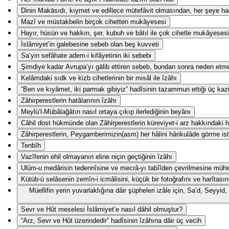
Dinin Makāsıdı, kıymet ve edillece mütefâvit olmasından, her şeye hak
Mazî ve müstakbelin birçok cihetten mukâyesesi
Hayır, hüsün ve hakkın, şer, kubuh ve bâtıl ile çok cihetle mukâyesesi
İslâmiyet’in galebesine sebeb olan beş kuvveti
Sa‘yin sefâhate adem-i kifâyetinin iki sebebi
Şimdiye kadar Avrupa’yı gālib ettiren sebeb, bundan sonra neden etm
Kelâmdaki sıdk ve kizb cihetlerinin bir misâl ile îzâhı
“Ben ve kıyâmet, iki parmak gibiyiz” hadîsinin tazammun ettiği üç kaz
Zâhirperestlerin hatâlarının îzâhı
Meylü’l-Mübâlağâtın nasıl ortaya çıkıp ilerlediğinin beyânı
Câhil dost hükmünde olan Zâhirperestlerin küreviyet-i arz hakkındaki ha
Zâhirperestlerin, Peygamberimizin(asm) her hâlini hârikulâde görme ist
Tenbîh
Vazîfenin ehil olmayanın eline niçin geçtiğinin îzâhı
Ulûm-u medârisin tedennîsine ve mecrâ-yı tabîîden çevrilmesine mühi
Kütüb-ü selâsenin zemîn-i icmâlisini, küçük bir fotoğrafını ve harîtasın
Müellifin yerin yuvarlaklığına dâir şüpheleri izâle için, Sa‘d, Seyy
Sevr ve Hût meselesi İslâmiyet’e nasıl dâhil olmuştur?
“Arz, Sevr ve Hût üzerindedir” hadîsinin îzâhına dâir üç vecih