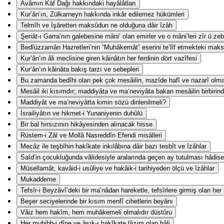
Avâmın Kāf Dağı hakkındaki hayâlâtları
Kur’ân’ın, Zülkarneyn hakkında inkâr edilemez hükümleri
Telmîh ve İşâretten maksûdun ne olduğuna dâir îzâh
Şeriât-ı Garra’nın galebesine mâni‘ olan emirler ve o mâni‘leri zîr ü z
Bedîüzzamân Hazretleri’nin “Muhâkemât” eserini te’lîf etmekteki mak
Kur’ân’ın âli meclisine giren kâinâtın her ferdinin dört vazîfesi
Kur’ân’ın kâinâta bakış tarzı ve sebepleri
Bu zamanda bedîhi olan pek çok mesâilin, mazîde hafî ve nazarî olm
Mesâil iki kısımdır; maddiyâta ve ma‘neviyâta bakan mesâilin birbirind
Maddiyât ve ma‘neviyâtta kimin sözü dinlenilmeli?
İsrailiyâtın ve hikmet-i Yunaniyenin duhûlü
Bir bal hırsızının hikâyesinden alınacak hisse
Rüstem-i Zâl ve Mollâ Nasreddîn Efendi misâlleri
Mecâz ile teşbîhin hakîkate inkılâbına dâir bazı tesbît ve îzâhlar
Saîd’in çocukluğunda vâlidesiyle aralarında geçen ay tutulması hâdise
Müsellamât, kavâid-i usûliye ve hakâik-i tarihiyeden ölçü ve îzâhlar
Mukaddeme
Tefsîr-i Beyzâvî’deki bir ma‘nâdan hareketle, tefsîrlere girmiş olan her
Beşer seciyelerinde bir kısım menfî cihetlerin beyânı
Vâiz hem hakîm, hem muhâkemeli olmalıdır düstûru
Her muhibb-i dîne ve âşık-ı hakîkate lâzım olan hâli