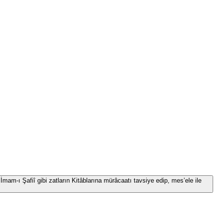
İmam-ı Şafiî gibi zatların Kitâblarına mürâcaatı tavsiye edip, mes’ele ile