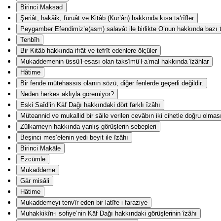
Birinci Maksad
Şeriât, hakâik, füruât ve Kitâb (Kur’ân) hakkında kısa ta‘rîfler
Peygamber Efendimiz’e(asm) salavât ile birlikte O’nun hakkında bazı ta
Tenbîh
Bir Kitâb hakkında ifrât ve tefrît edenlere ölçüler
Mukaddemenin üssü’l-esası olan taksîmü’l-a’mal hakkında îzâhlar
Hâtime
Bir fende mütehassıs olanın sözü, diğer fenlerde geçerli değildir.
Neden herkes aklıyla göremiyor?
Eski Saîd’in Kāf Dağı hakkındaki dört farklı îzâhı
Müteannid ve mukallid bir sâile verilen cevâbın iki cihetle doğru olmas
Zülkarneyn hakkında yanlış görüşlerin sebepleri
Beşinci mes’elenin yedi beyit ile îzâhı
Birinci Makāle
Ezcümle
Mukaddeme
Gār misâli
Hâtime
Mukaddemeyi tenvîr eden bir latîfe-i faraziye
Muhakkikîn-i sofiye’nin Kāf Dağı hakkındaki görüşlerinin îzâhı