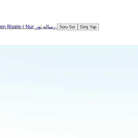
şen
Risale-i Nur
رساله نور
Soru Sor
Giriş Yap