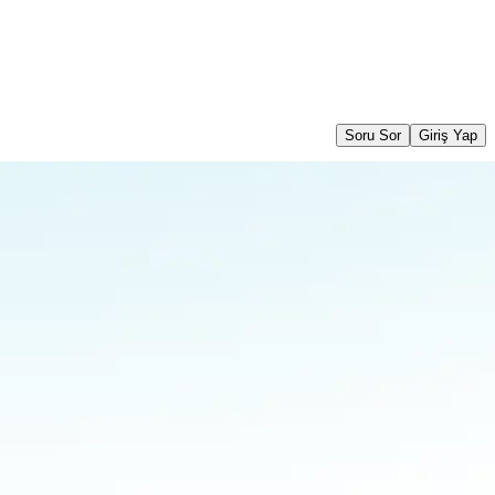
Soru Sor
Giriş Yap