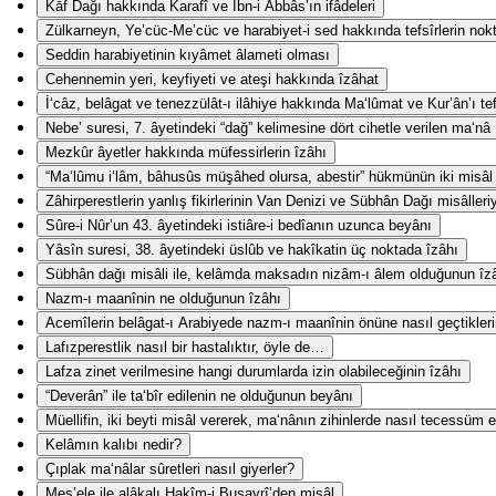
Kāf Dağı hakkında Karafî ve İbn-i Abbâs’ın ifâdeleri
Zülkarneyn, Ye’cüc-Me’cüc ve harabiyet-i sed hakkında tefsîrlerin nokta-
Seddin harabiyetinin kıyâmet âlameti olması
Cehennemin yeri, keyfiyeti ve ateşi hakkında îzâhat
İ‘câz, belâgat ve tenezzülât-ı ilâhiye hakkında Ma‘lûmat ve Kur’ân’ı te
Nebe’ suresi, 7. âyetindeki “dağ” kelimesine dört cihetle verilen ma‘nâ
Mezkûr âyetler hakkında müfessirlerin îzâhı
“Ma‘lûmu i‘lâm, bâhusûs müşâhed olursa, abestir” hükmünün iki misâl i
Zâhirperestlerin yanlış fikirlerinin Van Denizi ve Sübhân Dağı misâlleri
Sûre-i Nûr’un 43. âyetindeki istiâre-i bedîanın uzunca beyânı
Yâsîn suresi, 38. âyetindeki üslûb ve hakîkatin üç noktada îzâhı
Sübhân dağı misâli ile, kelâmda maksadın nizâm-ı âlem olduğunun îz
Nazm-ı maanînin ne olduğunun îzâhı
Acemîlerin belâgat-ı Arabiyede nazm-ı maanînin önüne nasıl geçtikler
Lafızperestlik nasıl bir hastalıktır, öyle de…
Lafza zinet verilmesine hangi durumlarda izin olabileceğinin îzâhı
“Deverân” ile ta‘bîr edilenin ne olduğunun beyânı
Müellifin, iki beyti misâl vererek, ma‘nânın zihinlerde nasıl tecessüm e
Kelâmın kalıbı nedir?
Çıplak ma‘nâlar sûretleri nasıl giyerler?
Mes’ele ile alâkalı Hakîm-i Busayrî’den misâl