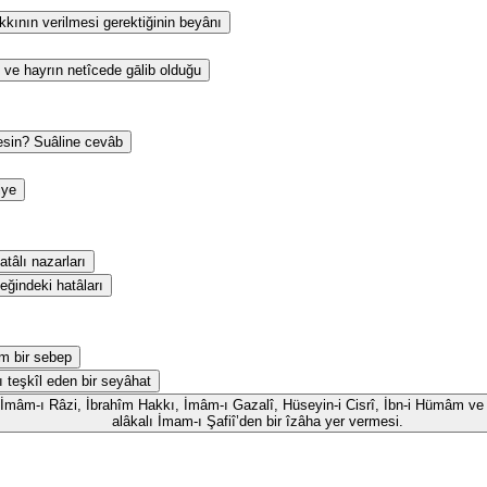
kının verilmesi gerektiğinin beyânı
 ve hayrın netîcede gālib olduğu
esin? Suâline cevâb
iye
tâlı nazarları
eğindeki hatâları
m bir sebep
ı teşkîl eden bir seyâhat
id, İmâm-ı Râzi, İbrahîm Hakkı, İmâm-ı Gazalî, Hüseyin-i Cisrî, İbn-i Hümâm ve 
alâkalı İmam-ı Şafiî’den bir îzâha yer vermesi.