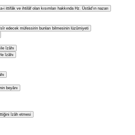
i ittifâk ve ihtilâf olan kısımları hakkında Hz. Üstâd’ın nazarı
fsîr edecek müfessirin bunları bilmesinin lüzûmiyeti
le îzâhı
yle îzâhı
âhı
inin beyânı
ttiğini îzâh etmesi