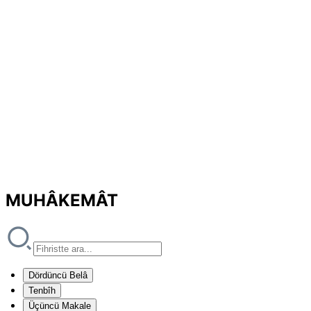
MUHÂKEMÂT
Dördüncü Belâ
Tenbîh
Üçüncü Makale