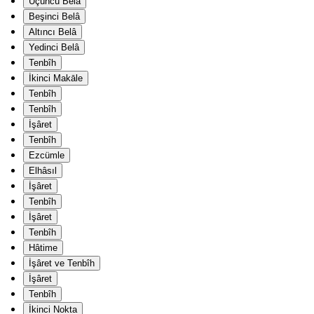
Üçüncü Belâ
Beşinci Belâ
Altıncı Belâ
Yedinci Belâ
Tenbîh
İkinci Makāle
Tenbîh
Tenbîh
İşâret
Tenbîh
Ezcümle
Elhâsıl
İşâret
Tenbîh
İşâret
Tenbîh
Hâtime
İşâret ve Tenbîh
İşâret
Tenbîh
İkinci Nokta