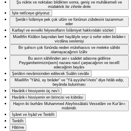
Şu nükte ve noktaları bildikten sonra, geniş ve muhâkemeli ve
müdakkik bir zihinle dinle
İşte netîceye giriyoruz
Şeriât-i İslâmiye pek çok ulûm ve fünûnun zübdesini tazammun
eder
Karllayl ve evvelki felyesofların İslâmiyet hakkındaki sözleri
Müellifin Kitâbın başından beri hayâliyle seyr ü sefer eden birâder-i
vicdâna seslenişi
Bir şahsın çok fünûnda neden mütehassıs ve meleke sâhibi
olamayacağının îzâhı
Bu asrın sâhilinden asr-ı saâdet adasına gidilirse
Peygamberimizin(asm) nazara nasıl çarpacağının ve tecellî
edeceğinin beyânı
Şeriâtın nevâmisinden edilecek Suâlin cevâbı
Müellifin “Yâhû, ey birâder” ve “Yâ eyyühe’l-hoto” diye hitâb edip,
beyânda bulunması
Havârik-i hissiyenin üç nev‘i
Havârik-i hissiyenin en birincisi ve kübrâsı
Haşrın iki burhânı Muhammed Aleyhissâlatü Vesselâm ve Kur’ân-ı
mübindir.
İşâret ve İrşâd ve Tenbîh
Tenbîh
Hâtime