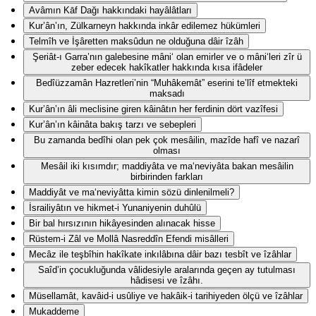
Avâmın Kāf Dağı hakkındaki hayâlâtları
Kur’ân’ın, Zülkarneyn hakkında inkâr edilemez hükümleri
Telmîh ve İşâretten maksûdun ne olduğuna dâir îzâh
Şeriât-ı Garra’nın galebesine mâni‘ olan emirler ve o mâni‘leri zîr ü
zeber edecek hakîkatler hakkında kısa ifâdeler
Bedîüzzamân Hazretleri’nin “Muhâkemât” eserini te’lîf etmekteki
maksadı
Kur’ân’ın âli meclisine giren kâinâtın her ferdinin dört vazîfesi
Kur’ân’ın kâinâta bakış tarzı ve sebepleri
Bu zamanda bedîhi olan pek çok mesâilin, mazîde hafî ve nazarî
olması
Mesâil iki kısımdır; maddiyâta ve ma‘neviyâta bakan mesâilin
birbirinden farkları
Maddiyât ve ma‘neviyâtta kimin sözü dinlenilmeli?
İsrailiyâtın ve hikmet-i Yunaniyenin duhûlü
Bir bal hırsızının hikâyesinden alınacak hisse
Rüstem-i Zâl ve Mollâ Nasreddîn Efendi misâlleri
Mecâz ile teşbîhin hakîkate inkılâbına dâir bazı tesbît ve îzâhlar
Saîd’in çocukluğunda vâlidesiyle aralarında geçen ay tutulması
hâdisesi ve îzâhı.
Müsellamât, kavâid-i usûliye ve hakâik-i tarihiyeden ölçü ve îzâhlar
Mukaddeme