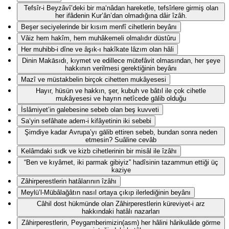
Tefsîr-i Beyzâvî’deki bir ma‘nâdan hareketle, tefsîrlere girmiş olan
her ifâdenin Kur’ân’dan olmadığına dâir îzâh.
Beşer seciyelerinde bir kısım menfî cihetlerin beyânı
Vâiz hem hakîm, hem muhâkemeli olmalıdır düstûru
Her muhibb-i dîne ve âşık-ı hakîkate lâzım olan hâli
Dinin Makāsıdı, kıymet ve edillece mütefâvit olmasından, her şeye
hakkının verilmesi gerektiğinin beyânı
Mazî ve müstakbelin birçok cihetten mukâyesesi
Hayır, hüsün ve hakkın, şer, kubuh ve bâtıl ile çok cihetle
mukâyesesi ve hayrın netîcede gālib olduğu
İslâmiyet’in galebesine sebeb olan beş kuvveti
Sa‘yin sefâhate adem-i kifâyetinin iki sebebi
Şimdiye kadar Avrupa’yı gālib ettiren sebeb, bundan sonra neden
etmesin? Suâline cevâb
Kelâmdaki sıdk ve kizb cihetlerinin bir misâl ile îzâhı
“Ben ve kıyâmet, iki parmak gibiyiz” hadîsinin tazammun ettiği üç
kaziye
Zâhirperestlerin hatâlarının îzâhı
Meylü’l-Mübâlağâtın nasıl ortaya çıkıp ilerlediğinin beyânı
Câhil dost hükmünde olan Zâhirperestlerin küreviyet-i arz
hakkındaki hatâlı nazarları
Zâhirperestlerin, Peygamberimizin(asm) her hâlini hârikulâde görme