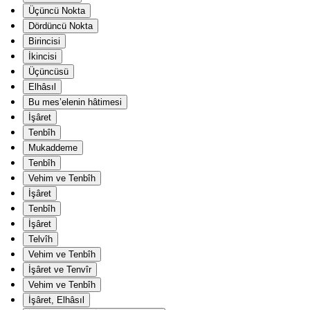
Üçüncü Nokta
Dördüncü Nokta
Birincisi
İkincisi
Üçüncüsü
Elhâsıl
Bu mes’elenin hâtimesi
İşâret
Tenbîh
Mukaddeme
Tenbîh
Vehim ve Tenbîh
İşâret
Tenbîh
İşâret
Telvîh
Vehim ve Tenbîh
İşâret ve Tenvîr
Vehim ve Tenbîh
İşâret, Elhâsıl