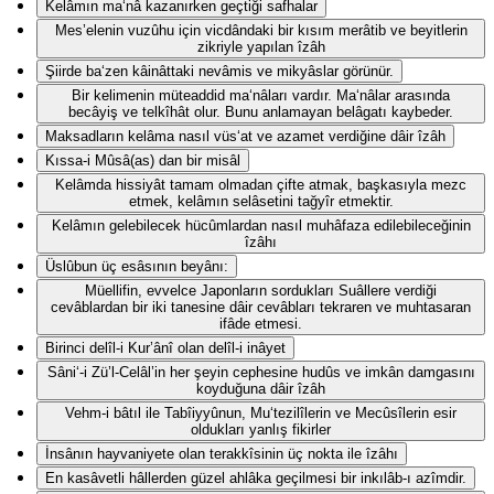
Kelâmın ma‘nâ kazanırken geçtiği safhalar
Mes’elenin vuzûhu için vicdândaki bir kısım merâtib ve beyitlerin
zikriyle yapılan îzâh
Şiirde ba‘zen kâinâttaki nevâmis ve mikyâslar görünür.
Bir kelimenin müteaddid ma‘nâları vardır. Ma‘nâlar arasında
becâyiş ve telkîhât olur. Bunu anlamayan belâgatı kaybeder.
Maksadların kelâma nasıl vüs‘at ve azamet verdiğine dâir îzâh
Kıssa-i Mûsâ(as) dan bir misâl
Kelâmda hissiyât tamam olmadan çifte atmak, başkasıyla mezc
etmek, kelâmın selâsetini tağyîr etmektir.
Kelâmın gelebilecek hücûmlardan nasıl muhâfaza edilebileceğinin
îzâhı
Üslûbun üç esâsının beyânı:
Müellifin, evvelce Japonların sordukları Suâllere verdiği
cevâblardan bir iki tanesine dâir cevâbları tekraren ve muhtasaran
ifâde etmesi.
Birinci delîl-i Kur’ânî olan delîl-i inâyet
Sâni‘-i Zü’l-Celâl’in her şeyin cephesine hudûs ve imkân damgasını
koyduğuna dâir îzâh
Vehm-i bâtıl ile Tabîiyyûnun, Mu‘tezilîlerin ve Mecûsîlerin esir
oldukları yanlış fikirler
İnsânın hayvaniyete olan terakkîsinin üç nokta ile îzâhı
En kasâvetli hâllerden güzel ahlâka geçilmesi bir inkılâb-ı azîmdir.