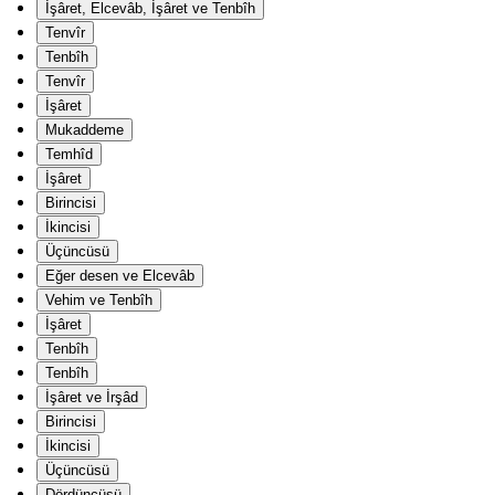
İşâret, Elcevâb, İşâret ve Tenbîh
Tenvîr
Tenbîh
Tenvîr
İşâret
Mukaddeme
Temhîd
İşâret
Birincisi
İkincisi
Üçüncüsü
Eğer desen ve Elcevâb
Vehim ve Tenbîh
İşâret
Tenbîh
Tenbîh
İşâret ve İrşâd
Birincisi
İkincisi
Üçüncüsü
Dördüncüsü