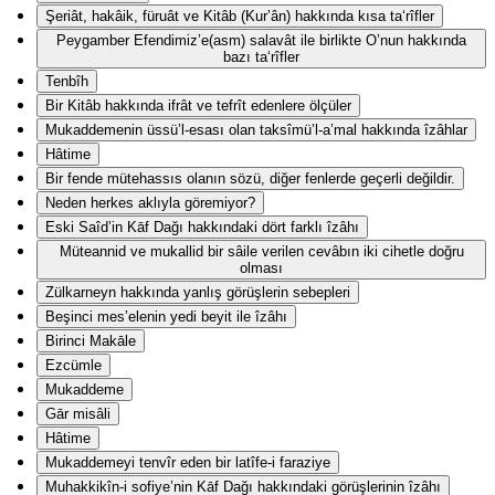
Şeriât, hakâik, füruât ve Kitâb (Kur’ân) hakkında kısa ta‘rîfler
Peygamber Efendimiz’e(asm) salavât ile birlikte O’nun hakkında
bazı ta‘rîfler
Tenbîh
Bir Kitâb hakkında ifrât ve tefrît edenlere ölçüler
Mukaddemenin üssü’l-esası olan taksîmü’l-a’mal hakkında îzâhlar
Hâtime
Bir fende mütehassıs olanın sözü, diğer fenlerde geçerli değildir.
Neden herkes aklıyla göremiyor?
Eski Saîd’in Kāf Dağı hakkındaki dört farklı îzâhı
Müteannid ve mukallid bir sâile verilen cevâbın iki cihetle doğru
olması
Zülkarneyn hakkında yanlış görüşlerin sebepleri
Beşinci mes’elenin yedi beyit ile îzâhı
Birinci Makāle
Ezcümle
Mukaddeme
Gār misâli
Hâtime
Mukaddemeyi tenvîr eden bir latîfe-i faraziye
Muhakkikîn-i sofiye’nin Kāf Dağı hakkındaki görüşlerinin îzâhı