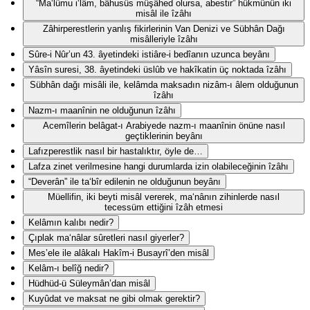
“Ma‘lûmu i‘lâm, bâhusûs müşâhed olursa, abestir” hükmünün iki
misâl ile îzâhı
Zâhirperestlerin yanlış fikirlerinin Van Denizi ve Sübhân Dağı
misâlleriyle îzâhı
Sûre-i Nûr’un 43. âyetindeki istiâre-i bedîanın uzunca beyânı
Yâsîn suresi, 38. âyetindeki üslûb ve hakîkatin üç noktada îzâhı
Sübhân dağı misâli ile, kelâmda maksadın nizâm-ı âlem olduğunun
îzâhı
Nazm-ı maanînin ne olduğunun îzâhı
Acemîlerin belâgat-ı Arabiyede nazm-ı maanînin önüne nasıl
geçtiklerinin beyânı
Lafızperestlik nasıl bir hastalıktır, öyle de…
Lafza zinet verilmesine hangi durumlarda izin olabileceğinin îzâhı
“Deverân” ile ta‘bîr edilenin ne olduğunun beyânı
Müellifin, iki beyti misâl vererek, ma‘nânın zihinlerde nasıl
tecessüm ettiğini îzâh etmesi
Kelâmın kalıbı nedir?
Çıplak ma‘nâlar sûretleri nasıl giyerler?
Mes’ele ile alâkalı Hakîm-i Busayrî’den misâl
Kelâm-ı belîğ nedir?
Hüdhüd-ü Süleymân’dan misâl
Kuyûdat ve maksat ne gibi olmak gerektir?