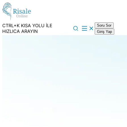
CTRL+K KISA YOLU İLE
Soru Sor
HIZLICA ARAYIN
Giriş Yap