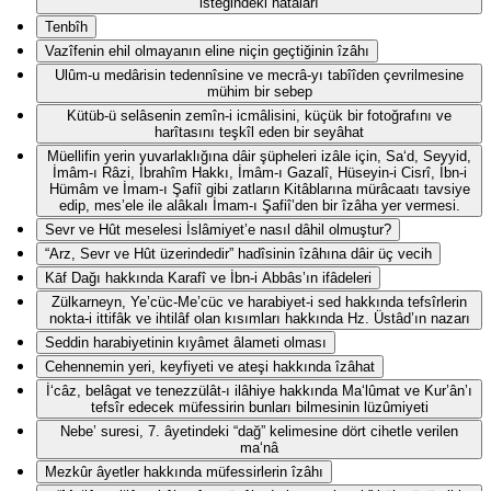
isteğindeki hatâları
Tenbîh
Vazîfenin ehil olmayanın eline niçin geçtiğinin îzâhı
Ulûm-u medârisin tedennîsine ve mecrâ-yı tabîîden çevrilmesine
mühim bir sebep
Kütüb-ü selâsenin zemîn-i icmâlisini, küçük bir fotoğrafını ve
harîtasını teşkîl eden bir seyâhat
Müellifin yerin yuvarlaklığına dâir şüpheleri izâle için, Sa‘d, Seyyid,
İmâm-ı Râzi, İbrahîm Hakkı, İmâm-ı Gazalî, Hüseyin-i Cisrî, İbn-i
Hümâm ve İmam-ı Şafiî gibi zatların Kitâblarına mürâcaatı tavsiye
edip, mes’ele ile alâkalı İmam-ı Şafiî’den bir îzâha yer vermesi.
Sevr ve Hût meselesi İslâmiyet’e nasıl dâhil olmuştur?
“Arz, Sevr ve Hût üzerindedir” hadîsinin îzâhına dâir üç vecih
Kāf Dağı hakkında Karafî ve İbn-i Abbâs’ın ifâdeleri
Zülkarneyn, Ye’cüc-Me’cüc ve harabiyet-i sed hakkında tefsîrlerin
nokta-i ittifâk ve ihtilâf olan kısımları hakkında Hz. Üstâd’ın nazarı
Seddin harabiyetinin kıyâmet âlameti olması
Cehennemin yeri, keyfiyeti ve ateşi hakkında îzâhat
İ‘câz, belâgat ve tenezzülât-ı ilâhiye hakkında Ma‘lûmat ve Kur’ân’ı
tefsîr edecek müfessirin bunları bilmesinin lüzûmiyeti
Nebe’ suresi, 7. âyetindeki “dağ” kelimesine dört cihetle verilen
ma‘nâ
Mezkûr âyetler hakkında müfessirlerin îzâhı