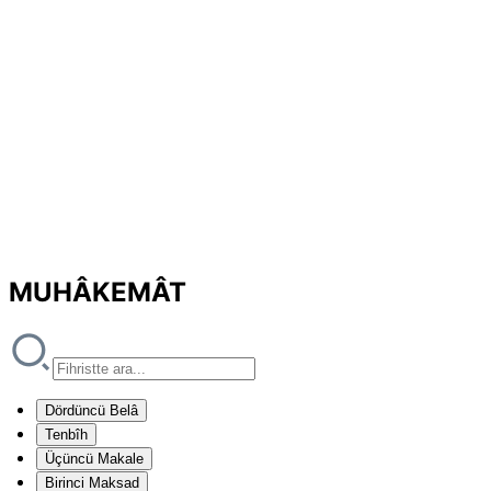
MUHÂKEMÂT
Dördüncü Belâ
Tenbîh
Üçüncü Makale
Birinci Maksad