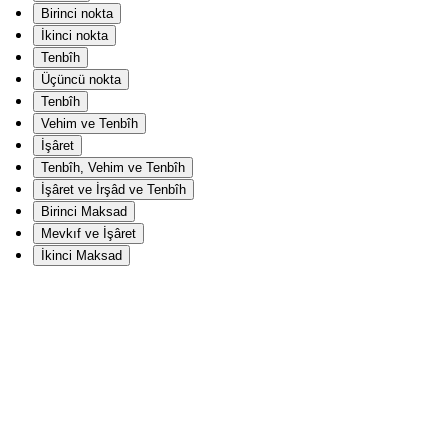
Birinci nokta
İkinci nokta
Tenbîh
Üçüncü nokta
Tenbîh
Vehim ve Tenbîh
İşâret
Tenbîh, Vehim ve Tenbîh
İşâret ve İrşâd ve Tenbîh
Birinci Maksad
Mevkıf ve İşâret
İkinci Maksad