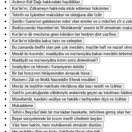
Avâmın Kāf Dağı hakkındaki hayâlâtları
Kur’ân’ın, Zülkarneyn hakkında inkâr edilemez hükümleri
Telmîh ve İşâretten maksûdun ne olduğuna dâir îzâh
Şeriât-ı Garra’nın galebesine mâni‘ olan emirler ve o mâni‘leri zîr ü z
Bedîüzzamân Hazretleri’nin “Muhâkemât” eserini te’lîf etmekteki mak
Kur’ân’ın âli meclisine giren kâinâtın her ferdinin dört vazîfesi
Kur’ân’ın kâinâta bakış tarzı ve sebepleri
Bu zamanda bedîhi olan pek çok mesâilin, mazîde hafî ve nazarî olm
Mesâil iki kısımdır; maddiyâta ve ma‘neviyâta bakan mesâilin birbirind
Maddiyât ve ma‘neviyâtta kimin sözü dinlenilmeli?
İsrailiyâtın ve hikmet-i Yunaniyenin duhûlü
Bir bal hırsızının hikâyesinden alınacak hisse
Rüstem-i Zâl ve Mollâ Nasreddîn Efendi misâlleri
Mecâz ile teşbîhin hakîkate inkılâbına dâir bazı tesbît ve îzâhlar
Saîd’in çocukluğunda vâlidesiyle aralarında geçen ay tutulması hâdise
Müsellamât, kavâid-i usûliye ve hakâik-i tarihiyeden ölçü ve îzâhlar
Mukaddeme
Tefsîr-i Beyzâvî’deki bir ma‘nâdan hareketle, tefsîrlere girmiş olan her
Beşer seciyelerinde bir kısım menfî cihetlerin beyânı
Vâiz hem hakîm, hem muhâkemeli olmalıdır düstûru
Her muhibb-i dîne ve âşık-ı hakîkate lâzım olan hâli