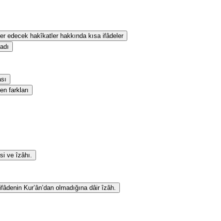
eber edecek hakîkatler hakkında kısa ifâdeler
sadı
ası
en farkları
si ve îzâhı.
 ifâdenin Kur’ân’dan olmadığına dâir îzâh.