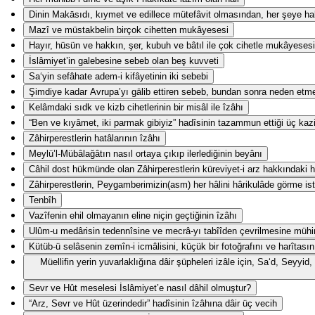
Dinin Makāsıdı, kıymet ve edillece mütefâvit olmasından, her şeye hak
Mazî ve müstakbelin birçok cihetten mukâyesesi
Hayır, hüsün ve hakkın, şer, kubuh ve bâtıl ile çok cihetle mukâyesesi
İslâmiyet’in galebesine sebeb olan beş kuvveti
Sa‘yin sefâhate adem-i kifâyetinin iki sebebi
Şimdiye kadar Avrupa’yı gālib ettiren sebeb, bundan sonra neden etm
Kelâmdaki sıdk ve kizb cihetlerinin bir misâl ile îzâhı
“Ben ve kıyâmet, iki parmak gibiyiz” hadîsinin tazammun ettiği üç kaz
Zâhirperestlerin hatâlarının îzâhı
Meylü’l-Mübâlağâtın nasıl ortaya çıkıp ilerlediğinin beyânı
Câhil dost hükmünde olan Zâhirperestlerin küreviyet-i arz hakkındaki ha
Zâhirperestlerin, Peygamberimizin(asm) her hâlini hârikulâde görme ist
Tenbîh
Vazîfenin ehil olmayanın eline niçin geçtiğinin îzâhı
Ulûm-u medârisin tedennîsine ve mecrâ-yı tabîîden çevrilmesine mühi
Kütüb-ü selâsenin zemîn-i icmâlisini, küçük bir fotoğrafını ve harîtasın
Müellifin yerin yuvarlaklığına dâir şüpheleri izâle için, Sa‘d, Seyy
Sevr ve Hût meselesi İslâmiyet’e nasıl dâhil olmuştur?
“Arz, Sevr ve Hût üzerindedir” hadîsinin îzâhına dâir üç vecih