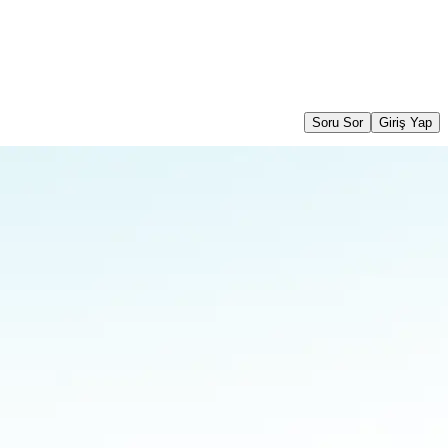
Soru Sor
Giriş Yap