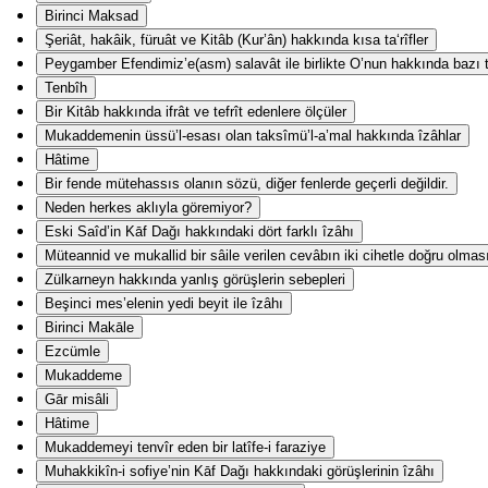
Birinci Maksad
Şeriât, hakâik, füruât ve Kitâb (Kur’ân) hakkında kısa ta‘rîfler
Peygamber Efendimiz’e(asm) salavât ile birlikte O’nun hakkında bazı ta
Tenbîh
Bir Kitâb hakkında ifrât ve tefrît edenlere ölçüler
Mukaddemenin üssü’l-esası olan taksîmü’l-a’mal hakkında îzâhlar
Hâtime
Bir fende mütehassıs olanın sözü, diğer fenlerde geçerli değildir.
Neden herkes aklıyla göremiyor?
Eski Saîd’in Kāf Dağı hakkındaki dört farklı îzâhı
Müteannid ve mukallid bir sâile verilen cevâbın iki cihetle doğru olmas
Zülkarneyn hakkında yanlış görüşlerin sebepleri
Beşinci mes’elenin yedi beyit ile îzâhı
Birinci Makāle
Ezcümle
Mukaddeme
Gār misâli
Hâtime
Mukaddemeyi tenvîr eden bir latîfe-i faraziye
Muhakkikîn-i sofiye’nin Kāf Dağı hakkındaki görüşlerinin îzâhı