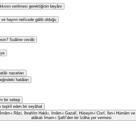
kının verilmesi gerektiğinin beyânı
 ve hayrın netîcede gālib olduğu
esin? Suâline cevâb
iye
tâlı nazarları
eğindeki hatâları
m bir sebep
ı teşkîl eden bir seyâhat
id, İmâm-ı Râzi, İbrahîm Hakkı, İmâm-ı Gazalî, Hüseyin-i Cisrî, İbn-i Hümâm ve 
alâkalı İmam-ı Şafiî’den bir îzâha yer vermesi.