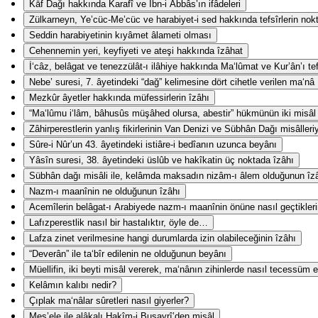
Kāf Dağı hakkında Karafî ve İbn-i Abbâs’ın ifâdeleri
Zülkarneyn, Ye’cüc-Me’cüc ve harabiyet-i sed hakkında tefsîrlerin nokta-
Seddin harabiyetinin kıyâmet âlameti olması
Cehennemin yeri, keyfiyeti ve ateşi hakkında îzâhat
İ‘câz, belâgat ve tenezzülât-ı ilâhiye hakkında Ma‘lûmat ve Kur’ân’ı te
Nebe’ suresi, 7. âyetindeki “dağ” kelimesine dört cihetle verilen ma‘nâ
Mezkûr âyetler hakkında müfessirlerin îzâhı
“Ma‘lûmu i‘lâm, bâhusûs müşâhed olursa, abestir” hükmünün iki misâl i
Zâhirperestlerin yanlış fikirlerinin Van Denizi ve Sübhân Dağı misâlleri
Sûre-i Nûr’un 43. âyetindeki istiâre-i bedîanın uzunca beyânı
Yâsîn suresi, 38. âyetindeki üslûb ve hakîkatin üç noktada îzâhı
Sübhân dağı misâli ile, kelâmda maksadın nizâm-ı âlem olduğunun îz
Nazm-ı maanînin ne olduğunun îzâhı
Acemîlerin belâgat-ı Arabiyede nazm-ı maanînin önüne nasıl geçtikler
Lafızperestlik nasıl bir hastalıktır, öyle de…
Lafza zinet verilmesine hangi durumlarda izin olabileceğinin îzâhı
“Deverân” ile ta‘bîr edilenin ne olduğunun beyânı
Müellifin, iki beyti misâl vererek, ma‘nânın zihinlerde nasıl tecessüm e
Kelâmın kalıbı nedir?
Çıplak ma‘nâlar sûretleri nasıl giyerler?
Mes’ele ile alâkalı Hakîm-i Busayrî’den misâl