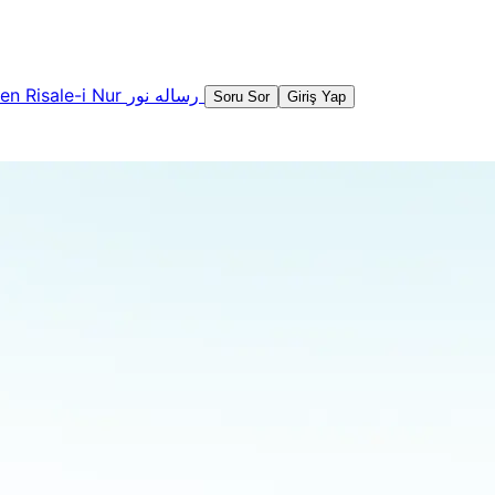
şen
Risale-i Nur
رساله نور
Soru Sor
Giriş Yap