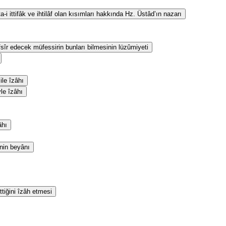
i ittifâk ve ihtilâf olan kısımları hakkında Hz. Üstâd’ın nazarı
fsîr edecek müfessirin bunları bilmesinin lüzûmiyeti
le îzâhı
yle îzâhı
âhı
inin beyânı
ttiğini îzâh etmesi