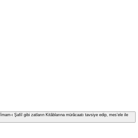
İmam-ı Şafiî gibi zatların Kitâblarına mürâcaatı tavsiye edip, mes’ele ile