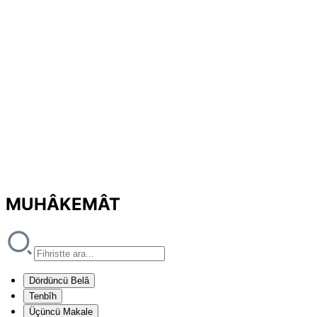
MUHÂKEMÂT
Dördüncü Belâ
Tenbîh
Üçüncü Makale