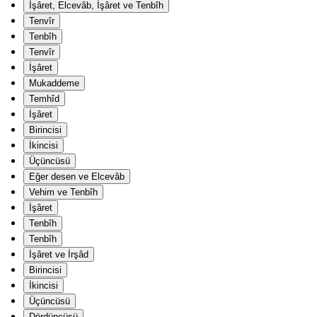
İşâret, Elcevâb, İşâret ve Tenbîh
Tenvîr
Tenbîh
Tenvîr
İşâret
Mukaddeme
Temhîd
İşâret
Birincisi
İkincisi
Üçüncüsü
Eğer desen ve Elcevâb
Vehim ve Tenbîh
İşâret
Tenbîh
Tenbîh
İşâret ve İrşâd
Birincisi
İkincisi
Üçüncüsü
Dördüncüsü