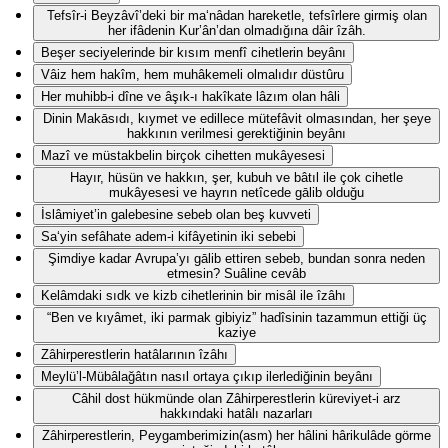
Tefsîr-i Beyzâvî’deki bir ma‘nâdan hareketle, tefsîrlere girmiş olan
her ifâdenin Kur’ân’dan olmadığına dâir îzâh.
Beşer seciyelerinde bir kısım menfî cihetlerin beyânı
Vâiz hem hakîm, hem muhâkemeli olmalıdır düstûru
Her muhibb-i dîne ve âşık-ı hakîkate lâzım olan hâli
Dinin Makāsıdı, kıymet ve edillece mütefâvit olmasından, her şeye
hakkının verilmesi gerektiğinin beyânı
Mazî ve müstakbelin birçok cihetten mukâyesesi
Hayır, hüsün ve hakkın, şer, kubuh ve bâtıl ile çok cihetle
mukâyesesi ve hayrın netîcede gālib olduğu
İslâmiyet’in galebesine sebeb olan beş kuvveti
Sa‘yin sefâhate adem-i kifâyetinin iki sebebi
Şimdiye kadar Avrupa’yı gālib ettiren sebeb, bundan sonra neden
etmesin? Suâline cevâb
Kelâmdaki sıdk ve kizb cihetlerinin bir misâl ile îzâhı
“Ben ve kıyâmet, iki parmak gibiyiz” hadîsinin tazammun ettiği üç
kaziye
Zâhirperestlerin hatâlarının îzâhı
Meylü’l-Mübâlağâtın nasıl ortaya çıkıp ilerlediğinin beyânı
Câhil dost hükmünde olan Zâhirperestlerin küreviyet-i arz
hakkındaki hatâlı nazarları
Zâhirperestlerin, Peygamberimizin(asm) her hâlini hârikulâde görme