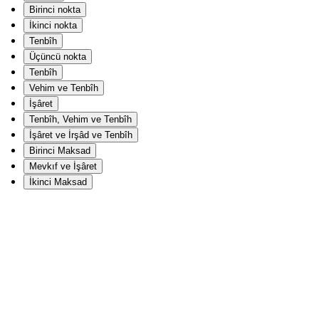
Birinci nokta
İkinci nokta
Tenbîh
Üçüncü nokta
Tenbîh
Vehim ve Tenbîh
İşâret
Tenbîh, Vehim ve Tenbîh
İşâret ve İrşâd ve Tenbîh
Birinci Maksad
Mevkıf ve İşâret
İkinci Maksad