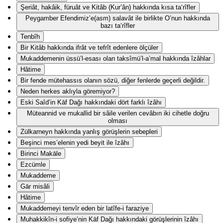
Şeriât, hakâik, füruât ve Kitâb (Kur’ân) hakkında kısa ta‘rîfler
Peygamber Efendimiz’e(asm) salavât ile birlikte O’nun hakkında
bazı ta‘rîfler
Tenbîh
Bir Kitâb hakkında ifrât ve tefrît edenlere ölçüler
Mukaddemenin üssü’l-esası olan taksîmü’l-a’mal hakkında îzâhlar
Hâtime
Bir fende mütehassıs olanın sözü, diğer fenlerde geçerli değildir.
Neden herkes aklıyla göremiyor?
Eski Saîd’in Kāf Dağı hakkındaki dört farklı îzâhı
Müteannid ve mukallid bir sâile verilen cevâbın iki cihetle doğru
olması
Zülkarneyn hakkında yanlış görüşlerin sebepleri
Beşinci mes’elenin yedi beyit ile îzâhı
Birinci Makāle
Ezcümle
Mukaddeme
Gār misâli
Hâtime
Mukaddemeyi tenvîr eden bir latîfe-i faraziye
Muhakkikîn-i sofiye’nin Kāf Dağı hakkındaki görüşlerinin îzâhı