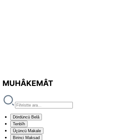
MUHÂKEMÂT
Dördüncü Belâ
Tenbîh
Üçüncü Makale
Birinci Maksad