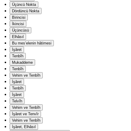
Üçüncü Nokta
Dördüncü Nokta
Birincisi
İkincisi
Üçüncüsü
Elhâsıl
Bu mes’elenin hâtimesi
İşâret
Tenbîh
Mukaddeme
Tenbîh
Vehim ve Tenbîh
İşâret
Tenbîh
İşâret
Telvîh
Vehim ve Tenbîh
İşâret ve Tenvîr
Vehim ve Tenbîh
İşâret, Elhâsıl