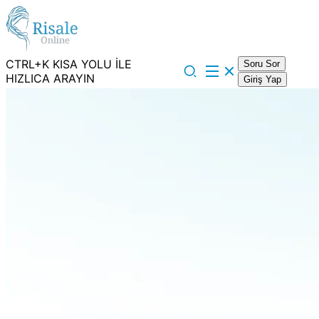
CTRL+K KISA YOLU İLE
Soru Sor
HIZLICA ARAYIN
Giriş Yap