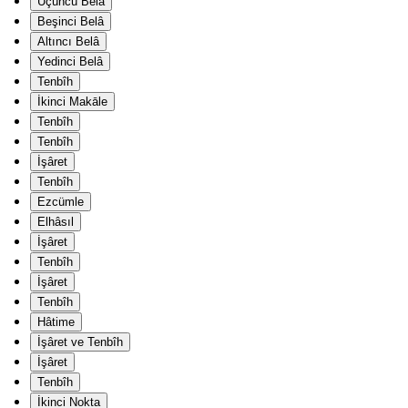
Üçüncü Belâ
Beşinci Belâ
Altıncı Belâ
Yedinci Belâ
Tenbîh
İkinci Makāle
Tenbîh
Tenbîh
İşâret
Tenbîh
Ezcümle
Elhâsıl
İşâret
Tenbîh
İşâret
Tenbîh
Hâtime
İşâret ve Tenbîh
İşâret
Tenbîh
İkinci Nokta