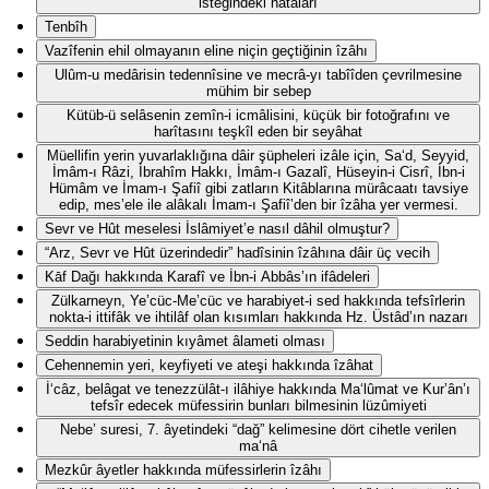
isteğindeki hatâları
Tenbîh
Vazîfenin ehil olmayanın eline niçin geçtiğinin îzâhı
Ulûm-u medârisin tedennîsine ve mecrâ-yı tabîîden çevrilmesine
mühim bir sebep
Kütüb-ü selâsenin zemîn-i icmâlisini, küçük bir fotoğrafını ve
harîtasını teşkîl eden bir seyâhat
Müellifin yerin yuvarlaklığına dâir şüpheleri izâle için, Sa‘d, Seyyid,
İmâm-ı Râzi, İbrahîm Hakkı, İmâm-ı Gazalî, Hüseyin-i Cisrî, İbn-i
Hümâm ve İmam-ı Şafiî gibi zatların Kitâblarına mürâcaatı tavsiye
edip, mes’ele ile alâkalı İmam-ı Şafiî’den bir îzâha yer vermesi.
Sevr ve Hût meselesi İslâmiyet’e nasıl dâhil olmuştur?
“Arz, Sevr ve Hût üzerindedir” hadîsinin îzâhına dâir üç vecih
Kāf Dağı hakkında Karafî ve İbn-i Abbâs’ın ifâdeleri
Zülkarneyn, Ye’cüc-Me’cüc ve harabiyet-i sed hakkında tefsîrlerin
nokta-i ittifâk ve ihtilâf olan kısımları hakkında Hz. Üstâd’ın nazarı
Seddin harabiyetinin kıyâmet âlameti olması
Cehennemin yeri, keyfiyeti ve ateşi hakkında îzâhat
İ‘câz, belâgat ve tenezzülât-ı ilâhiye hakkında Ma‘lûmat ve Kur’ân’ı
tefsîr edecek müfessirin bunları bilmesinin lüzûmiyeti
Nebe’ suresi, 7. âyetindeki “dağ” kelimesine dört cihetle verilen
ma‘nâ
Mezkûr âyetler hakkında müfessirlerin îzâhı