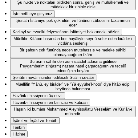
Şu nükte ve noktaları bildikten sonra, geniş ve muhâkemeli ve
müdakkik bir zihinle dinle
İşte netîceye giriyoruz
Şeriât-i İslâmiye pek çok ulûm ve fünûnun zübdesini tazammun
eder
Karllayl ve evvelki felyesofların İslâmiyet hakkındaki sözleri
Müellifin Kitâbın başından beri hayâliyle seyr ü sefer eden birâder-i
vicdâna seslenişi
Bir şahsın çok fünûnda neden mütehassıs ve meleke sâhibi
olamayacağının îzâhı
Bu asrın sâhilinden asr-ı saâdet adasına gidilirse
Peygamberimizin(asm) nazara nasıl çarpacağının ve tecellî
edeceğinin beyânı
Şeriâtın nevâmisinden edilecek Suâlin cevâbı
Müellifin “Yâhû, ey birâder” ve “Yâ eyyühe’l-hoto” diye hitâb edip,
beyânda bulunması
Havârik-i hissiyenin üç nev‘i
Havârik-i hissiyenin en birincisi ve kübrâsı
Haşrın iki burhânı Muhammed Aleyhissâlatü Vesselâm ve Kur’ân-ı
mübindir.
İşâret ve İrşâd ve Tenbîh
Tenbîh
Hâtime