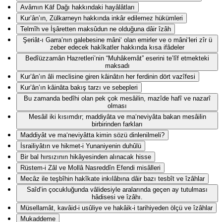
Avâmın Kāf Dağı hakkındaki hayâlâtları
Kur’ân’ın, Zülkarneyn hakkında inkâr edilemez hükümleri
Telmîh ve İşâretten maksûdun ne olduğuna dâir îzâh
Şeriât-ı Garra’nın galebesine mâni‘ olan emirler ve o mâni‘leri zîr ü
zeber edecek hakîkatler hakkında kısa ifâdeler
Bedîüzzamân Hazretleri’nin “Muhâkemât” eserini te’lîf etmekteki
maksadı
Kur’ân’ın âli meclisine giren kâinâtın her ferdinin dört vazîfesi
Kur’ân’ın kâinâta bakış tarzı ve sebepleri
Bu zamanda bedîhi olan pek çok mesâilin, mazîde hafî ve nazarî
olması
Mesâil iki kısımdır; maddiyâta ve ma‘neviyâta bakan mesâilin
birbirinden farkları
Maddiyât ve ma‘neviyâtta kimin sözü dinlenilmeli?
İsrailiyâtın ve hikmet-i Yunaniyenin duhûlü
Bir bal hırsızının hikâyesinden alınacak hisse
Rüstem-i Zâl ve Mollâ Nasreddîn Efendi misâlleri
Mecâz ile teşbîhin hakîkate inkılâbına dâir bazı tesbît ve îzâhlar
Saîd’in çocukluğunda vâlidesiyle aralarında geçen ay tutulması
hâdisesi ve îzâhı.
Müsellamât, kavâid-i usûliye ve hakâik-i tarihiyeden ölçü ve îzâhlar
Mukaddeme