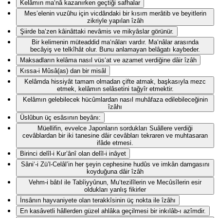
Kelâmın ma‘nâ kazanırken geçtiği safhalar
Mes’elenin vuzûhu için vicdândaki bir kısım merâtib ve beyitlerin
zikriyle yapılan îzâh
Şiirde ba‘zen kâinâttaki nevâmis ve mikyâslar görünür.
Bir kelimenin müteaddid ma‘nâları vardır. Ma‘nâlar arasında
becâyiş ve telkîhât olur. Bunu anlamayan belâgatı kaybeder.
Maksadların kelâma nasıl vüs‘at ve azamet verdiğine dâir îzâh
Kıssa-i Mûsâ(as) dan bir misâl
Kelâmda hissiyât tamam olmadan çifte atmak, başkasıyla mezc
etmek, kelâmın selâsetini tağyîr etmektir.
Kelâmın gelebilecek hücûmlardan nasıl muhâfaza edilebileceğinin
îzâhı
Üslûbun üç esâsının beyânı:
Müellifin, evvelce Japonların sordukları Suâllere verdiği
cevâblardan bir iki tanesine dâir cevâbları tekraren ve muhtasaran
ifâde etmesi.
Birinci delîl-i Kur’ânî olan delîl-i inâyet
Sâni‘-i Zü’l-Celâl’in her şeyin cephesine hudûs ve imkân damgasını
koyduğuna dâir îzâh
Vehm-i bâtıl ile Tabîiyyûnun, Mu‘tezilîlerin ve Mecûsîlerin esir
oldukları yanlış fikirler
İnsânın hayvaniyete olan terakkîsinin üç nokta ile îzâhı
En kasâvetli hâllerden güzel ahlâka geçilmesi bir inkılâb-ı azîmdir.