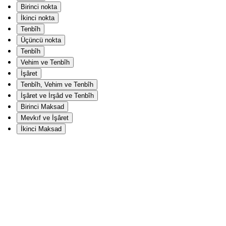
Birinci nokta
İkinci nokta
Tenbîh
Üçüncü nokta
Tenbîh
Vehim ve Tenbîh
İşâret
Tenbîh, Vehim ve Tenbîh
İşâret ve İrşâd ve Tenbîh
Birinci Maksad
Mevkıf ve İşâret
İkinci Maksad