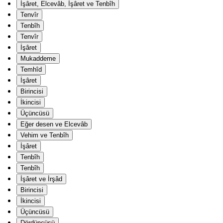
İşâret, Elcevâb, İşâret ve Tenbîh
Tenvîr
Tenbîh
Tenvîr
İşâret
Mukaddeme
Temhîd
İşâret
Birincisi
İkincisi
Üçüncüsü
Eğer desen ve Elcevâb
Vehim ve Tenbîh
İşâret
Tenbîh
Tenbîh
İşâret ve İrşâd
Birincisi
İkincisi
Üçüncüsü
Dördüncüsü