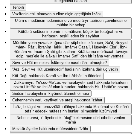
isteğindeki hatâları
Tenbîh
Vazîfenin ehil olmayanın eline niçin geçtiğinin îzâhı
Ulûm-u medârisin tedennîsine ve mecrâ-yı tabîîden çevrilmesine
mühim bir sebep
Kütüb-ü selâsenin zemîn-i icmâlisini, küçük bir fotoğrafını ve
harîtasını teşkîl eden bir seyâhat
Müellifin yerin yuvarlaklığına dâir şüpheleri izâle için, Sa‘d, Seyyid,
İmâm-ı Râzi, İbrahîm Hakkı, İmâm-ı Gazalî, Hüseyin-i Cisrî, İbn-i
Hümâm ve İmam-ı Şafiî gibi zatların Kitâblarına mürâcaatı tavsiye
edip, mes’ele ile alâkalı İmam-ı Şafiî’den bir îzâha yer vermesi.
Sevr ve Hût meselesi İslâmiyet’e nasıl dâhil olmuştur?
“Arz, Sevr ve Hût üzerindedir” hadîsinin îzâhına dâir üç vecih
Kāf Dağı hakkında Karafî ve İbn-i Abbâs’ın ifâdeleri
Zülkarneyn, Ye’cüc-Me’cüc ve harabiyet-i sed hakkında tefsîrlerin
nokta-i ittifâk ve ihtilâf olan kısımları hakkında Hz. Üstâd’ın nazarı
Seddin harabiyetinin kıyâmet âlameti olması
Cehennemin yeri, keyfiyeti ve ateşi hakkında îzâhat
İ‘câz, belâgat ve tenezzülât-ı ilâhiye hakkında Ma‘lûmat ve Kur’ân’ı
tefsîr edecek müfessirin bunları bilmesinin lüzûmiyeti
Nebe’ suresi, 7. âyetindeki “dağ” kelimesine dört cihetle verilen
ma‘nâ
Mezkûr âyetler hakkında müfessirlerin îzâhı