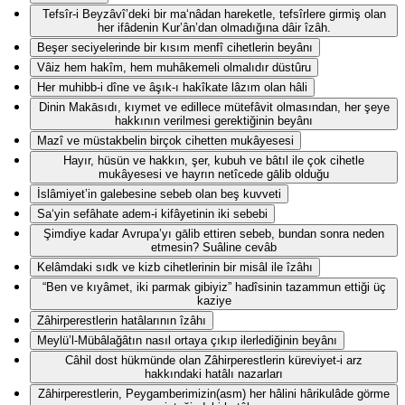
Tefsîr-i Beyzâvî’deki bir ma‘nâdan hareketle, tefsîrlere girmiş olan
her ifâdenin Kur’ân’dan olmadığına dâir îzâh.
Beşer seciyelerinde bir kısım menfî cihetlerin beyânı
Vâiz hem hakîm, hem muhâkemeli olmalıdır düstûru
Her muhibb-i dîne ve âşık-ı hakîkate lâzım olan hâli
Dinin Makāsıdı, kıymet ve edillece mütefâvit olmasından, her şeye
hakkının verilmesi gerektiğinin beyânı
Mazî ve müstakbelin birçok cihetten mukâyesesi
Hayır, hüsün ve hakkın, şer, kubuh ve bâtıl ile çok cihetle
mukâyesesi ve hayrın netîcede gālib olduğu
İslâmiyet’in galebesine sebeb olan beş kuvveti
Sa‘yin sefâhate adem-i kifâyetinin iki sebebi
Şimdiye kadar Avrupa’yı gālib ettiren sebeb, bundan sonra neden
etmesin? Suâline cevâb
Kelâmdaki sıdk ve kizb cihetlerinin bir misâl ile îzâhı
“Ben ve kıyâmet, iki parmak gibiyiz” hadîsinin tazammun ettiği üç
kaziye
Zâhirperestlerin hatâlarının îzâhı
Meylü’l-Mübâlağâtın nasıl ortaya çıkıp ilerlediğinin beyânı
Câhil dost hükmünde olan Zâhirperestlerin küreviyet-i arz
hakkındaki hatâlı nazarları
Zâhirperestlerin, Peygamberimizin(asm) her hâlini hârikulâde görme