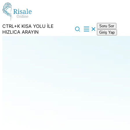
CTRL+K KISA YOLU İLE
Soru Sor
HIZLICA ARAYIN
Giriş Yap