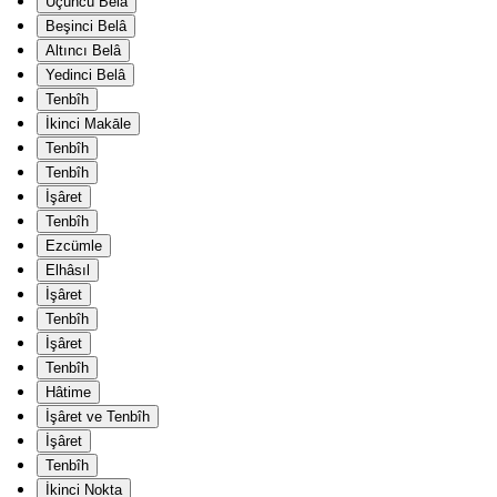
Üçüncü Belâ
Beşinci Belâ
Altıncı Belâ
Yedinci Belâ
Tenbîh
İkinci Makāle
Tenbîh
Tenbîh
İşâret
Tenbîh
Ezcümle
Elhâsıl
İşâret
Tenbîh
İşâret
Tenbîh
Hâtime
İşâret ve Tenbîh
İşâret
Tenbîh
İkinci Nokta