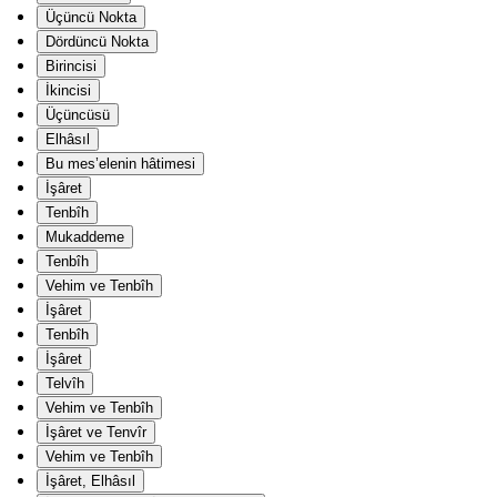
Üçüncü Nokta
Dördüncü Nokta
Birincisi
İkincisi
Üçüncüsü
Elhâsıl
Bu mes’elenin hâtimesi
İşâret
Tenbîh
Mukaddeme
Tenbîh
Vehim ve Tenbîh
İşâret
Tenbîh
İşâret
Telvîh
Vehim ve Tenbîh
İşâret ve Tenvîr
Vehim ve Tenbîh
İşâret, Elhâsıl