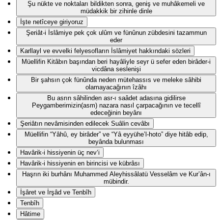
Şu nükte ve noktaları bildikten sonra, geniş ve muhâkemeli ve
müdakkik bir zihinle dinle
İşte netîceye giriyoruz
Şeriât-i İslâmiye pek çok ulûm ve fünûnun zübdesini tazammun
eder
Karllayl ve evvelki felyesofların İslâmiyet hakkındaki sözleri
Müellifin Kitâbın başından beri hayâliyle seyr ü sefer eden birâder-i
vicdâna seslenişi
Bir şahsın çok fünûnda neden mütehassıs ve meleke sâhibi
olamayacağının îzâhı
Bu asrın sâhilinden asr-ı saâdet adasına gidilirse
Peygamberimizin(asm) nazara nasıl çarpacağının ve tecellî
edeceğinin beyânı
Şeriâtın nevâmisinden edilecek Suâlin cevâbı
Müellifin “Yâhû, ey birâder” ve “Yâ eyyühe’l-hoto” diye hitâb edip,
beyânda bulunması
Havârik-i hissiyenin üç nev‘i
Havârik-i hissiyenin en birincisi ve kübrâsı
Haşrın iki burhânı Muhammed Aleyhissâlatü Vesselâm ve Kur’ân-ı
mübindir.
İşâret ve İrşâd ve Tenbîh
Tenbîh
Hâtime