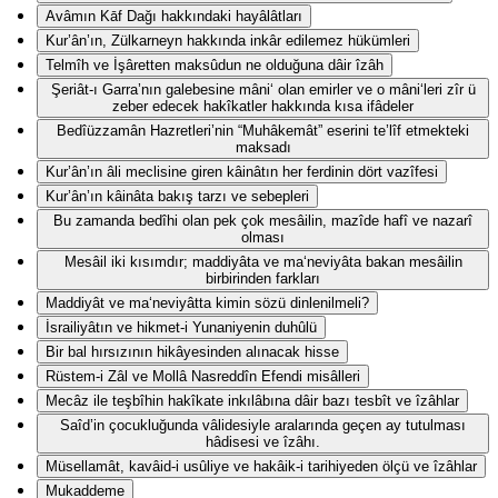
Avâmın Kāf Dağı hakkındaki hayâlâtları
Kur’ân’ın, Zülkarneyn hakkında inkâr edilemez hükümleri
Telmîh ve İşâretten maksûdun ne olduğuna dâir îzâh
Şeriât-ı Garra’nın galebesine mâni‘ olan emirler ve o mâni‘leri zîr ü
zeber edecek hakîkatler hakkında kısa ifâdeler
Bedîüzzamân Hazretleri’nin “Muhâkemât” eserini te’lîf etmekteki
maksadı
Kur’ân’ın âli meclisine giren kâinâtın her ferdinin dört vazîfesi
Kur’ân’ın kâinâta bakış tarzı ve sebepleri
Bu zamanda bedîhi olan pek çok mesâilin, mazîde hafî ve nazarî
olması
Mesâil iki kısımdır; maddiyâta ve ma‘neviyâta bakan mesâilin
birbirinden farkları
Maddiyât ve ma‘neviyâtta kimin sözü dinlenilmeli?
İsrailiyâtın ve hikmet-i Yunaniyenin duhûlü
Bir bal hırsızının hikâyesinden alınacak hisse
Rüstem-i Zâl ve Mollâ Nasreddîn Efendi misâlleri
Mecâz ile teşbîhin hakîkate inkılâbına dâir bazı tesbît ve îzâhlar
Saîd’in çocukluğunda vâlidesiyle aralarında geçen ay tutulması
hâdisesi ve îzâhı.
Müsellamât, kavâid-i usûliye ve hakâik-i tarihiyeden ölçü ve îzâhlar
Mukaddeme