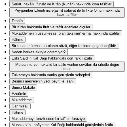
Şeriât, hakâik, füruât ve Kitâb (Kur’ân) hakkında kısa ta‘rîfler
Peygamber Efendimiz’e(asm) salavât ile birlikte O’nun hakkında
bazı ta‘rîfler
Tenbîh
Bir Kitâb hakkında ifrât ve tefrît edenlere ölçüler
Mukaddemenin üssü’l-esası olan taksîmü’l-a’mal hakkında îzâhlar
Hâtime
Bir fende mütehassıs olanın sözü, diğer fenlerde geçerli değildir.
Neden herkes aklıyla göremiyor?
Eski Saîd’in Kāf Dağı hakkındaki dört farklı îzâhı
Müteannid ve mukallid bir sâile verilen cevâbın iki cihetle doğru
olması
Zülkarneyn hakkında yanlış görüşlerin sebepleri
Beşinci mes’elenin yedi beyit ile îzâhı
Birinci Makāle
Ezcümle
Mukaddeme
Gār misâli
Hâtime
Mukaddemeyi tenvîr eden bir latîfe-i faraziye
Muhakkikîn-i sofiye’nin Kāf Dağı hakkındaki görüşlerinin îzâhı