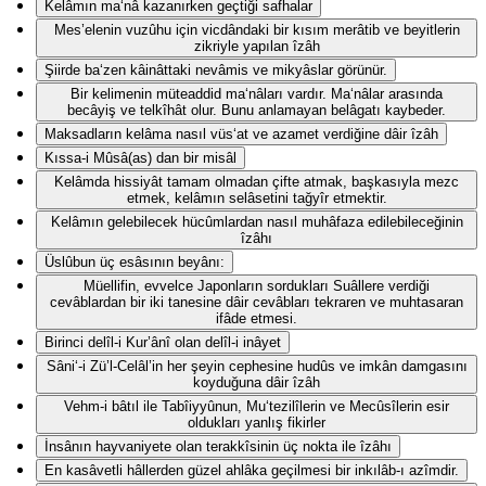
Kelâmın ma‘nâ kazanırken geçtiği safhalar
Mes’elenin vuzûhu için vicdândaki bir kısım merâtib ve beyitlerin
zikriyle yapılan îzâh
Şiirde ba‘zen kâinâttaki nevâmis ve mikyâslar görünür.
Bir kelimenin müteaddid ma‘nâları vardır. Ma‘nâlar arasında
becâyiş ve telkîhât olur. Bunu anlamayan belâgatı kaybeder.
Maksadların kelâma nasıl vüs‘at ve azamet verdiğine dâir îzâh
Kıssa-i Mûsâ(as) dan bir misâl
Kelâmda hissiyât tamam olmadan çifte atmak, başkasıyla mezc
etmek, kelâmın selâsetini tağyîr etmektir.
Kelâmın gelebilecek hücûmlardan nasıl muhâfaza edilebileceğinin
îzâhı
Üslûbun üç esâsının beyânı:
Müellifin, evvelce Japonların sordukları Suâllere verdiği
cevâblardan bir iki tanesine dâir cevâbları tekraren ve muhtasaran
ifâde etmesi.
Birinci delîl-i Kur’ânî olan delîl-i inâyet
Sâni‘-i Zü’l-Celâl’in her şeyin cephesine hudûs ve imkân damgasını
koyduğuna dâir îzâh
Vehm-i bâtıl ile Tabîiyyûnun, Mu‘tezilîlerin ve Mecûsîlerin esir
oldukları yanlış fikirler
İnsânın hayvaniyete olan terakkîsinin üç nokta ile îzâhı
En kasâvetli hâllerden güzel ahlâka geçilmesi bir inkılâb-ı azîmdir.