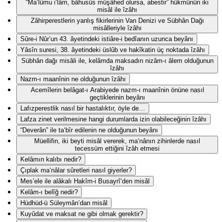
“Ma‘lûmu i‘lâm, bâhusûs müşâhed olursa, abestir” hükmünün iki
misâl ile îzâhı
Zâhirperestlerin yanlış fikirlerinin Van Denizi ve Sübhân Dağı
misâlleriyle îzâhı
Sûre-i Nûr’un 43. âyetindeki istiâre-i bedîanın uzunca beyânı
Yâsîn suresi, 38. âyetindeki üslûb ve hakîkatin üç noktada îzâhı
Sübhân dağı misâli ile, kelâmda maksadın nizâm-ı âlem olduğunun
îzâhı
Nazm-ı maanînin ne olduğunun îzâhı
Acemîlerin belâgat-ı Arabiyede nazm-ı maanînin önüne nasıl
geçtiklerinin beyânı
Lafızperestlik nasıl bir hastalıktır, öyle de…
Lafza zinet verilmesine hangi durumlarda izin olabileceğinin îzâhı
“Deverân” ile ta‘bîr edilenin ne olduğunun beyânı
Müellifin, iki beyti misâl vererek, ma‘nânın zihinlerde nasıl
tecessüm ettiğini îzâh etmesi
Kelâmın kalıbı nedir?
Çıplak ma‘nâlar sûretleri nasıl giyerler?
Mes’ele ile alâkalı Hakîm-i Busayrî’den misâl
Kelâm-ı belîğ nedir?
Hüdhüd-ü Süleymân’dan misâl
Kuyûdat ve maksat ne gibi olmak gerektir?