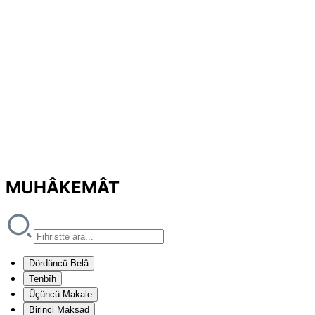
MUHÂKEMÂT
Dördüncü Belâ
Tenbîh
Üçüncü Makale
Birinci Maksad