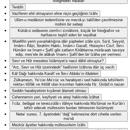
isteğindeki hatâları
Tenbîh
Vazîfenin ehil olmayanın eline niçin geçtiğinin îzâhı
Ulûm-u medârisin tedennîsine ve mecrâ-yı tabîîden çevrilmesine
mühim bir sebep
Kütüb-ü selâsenin zemîn-i icmâlisini, küçük bir fotoğrafını ve
harîtasını teşkîl eden bir seyâhat
Müellifin yerin yuvarlaklığına dâir şüpheleri izâle için, Sa‘d, Seyyid,
İmâm-ı Râzi, İbrahîm Hakkı, İmâm-ı Gazalî, Hüseyin-i Cisrî, İbn-i
Hümâm ve İmam-ı Şafiî gibi zatların Kitâblarına mürâcaatı tavsiye
edip, mes’ele ile alâkalı İmam-ı Şafiî’den bir îzâha yer vermesi.
Sevr ve Hût meselesi İslâmiyet’e nasıl dâhil olmuştur?
“Arz, Sevr ve Hût üzerindedir” hadîsinin îzâhına dâir üç vecih
Kāf Dağı hakkında Karafî ve İbn-i Abbâs’ın ifâdeleri
Zülkarneyn, Ye’cüc-Me’cüc ve harabiyet-i sed hakkında tefsîrlerin
nokta-i ittifâk ve ihtilâf olan kısımları hakkında Hz. Üstâd’ın nazarı
Seddin harabiyetinin kıyâmet âlameti olması
Cehennemin yeri, keyfiyeti ve ateşi hakkında îzâhat
İ‘câz, belâgat ve tenezzülât-ı ilâhiye hakkında Ma‘lûmat ve Kur’ân’ı
tefsîr edecek müfessirin bunları bilmesinin lüzûmiyeti
Nebe’ suresi, 7. âyetindeki “dağ” kelimesine dört cihetle verilen
ma‘nâ
Mezkûr âyetler hakkında müfessirlerin îzâhı