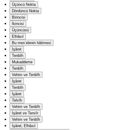
Üçüncü Nokta
Dördüncü Nokta
Birincisi
İkincisi
Üçüncüsü
Elhâsıl
Bu mes’elenin hâtimesi
İşâret
Tenbîh
Mukaddeme
Tenbîh
Vehim ve Tenbîh
İşâret
Tenbîh
İşâret
Telvîh
Vehim ve Tenbîh
İşâret ve Tenvîr
Vehim ve Tenbîh
İşâret, Elhâsıl