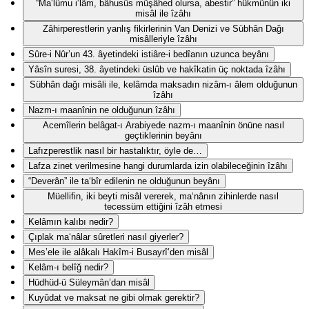
“Ma‘lûmu i‘lâm, bâhusûs müşâhed olursa, abestir” hükmünün iki
misâl ile îzâhı
Zâhirperestlerin yanlış fikirlerinin Van Denizi ve Sübhân Dağı
misâlleriyle îzâhı
Sûre-i Nûr’un 43. âyetindeki istiâre-i bedîanın uzunca beyânı
Yâsîn suresi, 38. âyetindeki üslûb ve hakîkatin üç noktada îzâhı
Sübhân dağı misâli ile, kelâmda maksadın nizâm-ı âlem olduğunun
îzâhı
Nazm-ı maanînin ne olduğunun îzâhı
Acemîlerin belâgat-ı Arabiyede nazm-ı maanînin önüne nasıl
geçtiklerinin beyânı
Lafızperestlik nasıl bir hastalıktır, öyle de…
Lafza zinet verilmesine hangi durumlarda izin olabileceğinin îzâhı
“Deverân” ile ta‘bîr edilenin ne olduğunun beyânı
Müellifin, iki beyti misâl vererek, ma‘nânın zihinlerde nasıl
tecessüm ettiğini îzâh etmesi
Kelâmın kalıbı nedir?
Çıplak ma‘nâlar sûretleri nasıl giyerler?
Mes’ele ile alâkalı Hakîm-i Busayrî’den misâl
Kelâm-ı belîğ nedir?
Hüdhüd-ü Süleymân’dan misâl
Kuyûdat ve maksat ne gibi olmak gerektir?