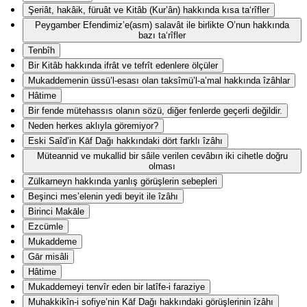
Şeriât, hakâik, füruât ve Kitâb (Kur’ân) hakkında kısa ta‘rîfler
Peygamber Efendimiz’e(asm) salavât ile birlikte O’nun hakkında
bazı ta‘rîfler
Tenbîh
Bir Kitâb hakkında ifrât ve tefrît edenlere ölçüler
Mukaddemenin üssü’l-esası olan taksîmü’l-a’mal hakkında îzâhlar
Hâtime
Bir fende mütehassıs olanın sözü, diğer fenlerde geçerli değildir.
Neden herkes aklıyla göremiyor?
Eski Saîd’in Kāf Dağı hakkındaki dört farklı îzâhı
Müteannid ve mukallid bir sâile verilen cevâbın iki cihetle doğru
olması
Zülkarneyn hakkında yanlış görüşlerin sebepleri
Beşinci mes’elenin yedi beyit ile îzâhı
Birinci Makāle
Ezcümle
Mukaddeme
Gār misâli
Hâtime
Mukaddemeyi tenvîr eden bir latîfe-i faraziye
Muhakkikîn-i sofiye’nin Kāf Dağı hakkındaki görüşlerinin îzâhı