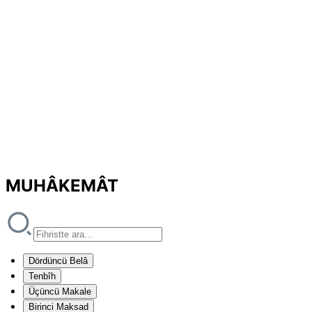
MUHÂKEMÂT
Dördüncü Belâ
Tenbîh
Üçüncü Makale
Birinci Maksad