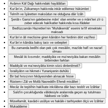
Avâmın Kāf Dağı hakkındaki hayâlâtları
Kur’ân’ın, Zülkarneyn hakkında inkâr edilemez hükümleri
Telmîh ve İşâretten maksûdun ne olduğuna dâir îzâh
Şeriât-ı Garra’nın galebesine mâni‘ olan emirler ve o mâni‘leri zîr ü
zeber edecek hakîkatler hakkında kısa ifâdeler
Bedîüzzamân Hazretleri’nin “Muhâkemât” eserini te’lîf etmekteki
maksadı
Kur’ân’ın âli meclisine giren kâinâtın her ferdinin dört vazîfesi
Kur’ân’ın kâinâta bakış tarzı ve sebepleri
Bu zamanda bedîhi olan pek çok mesâilin, mazîde hafî ve nazarî
olması
Mesâil iki kısımdır; maddiyâta ve ma‘neviyâta bakan mesâilin
birbirinden farkları
Maddiyât ve ma‘neviyâtta kimin sözü dinlenilmeli?
İsrailiyâtın ve hikmet-i Yunaniyenin duhûlü
Bir bal hırsızının hikâyesinden alınacak hisse
Rüstem-i Zâl ve Mollâ Nasreddîn Efendi misâlleri
Mecâz ile teşbîhin hakîkate inkılâbına dâir bazı tesbît ve îzâhlar
Saîd’in çocukluğunda vâlidesiyle aralarında geçen ay tutulması
hâdisesi ve îzâhı.
Müsellamât, kavâid-i usûliye ve hakâik-i tarihiyeden ölçü ve îzâhlar
Mukaddeme