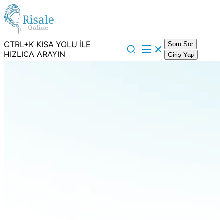
CTRL+K KISA YOLU İLE
Soru Sor
HIZLICA ARAYIN
Giriş Yap