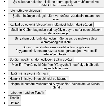
Şu nükte ve noktaları bildikten sonra, geniş ve muhâkemeli ve
müdakkik bir zihinle dinle
İşte netîceye giriyoruz
Şeriât-i İslâmiye pek çok ulûm ve fünûnun zübdesini tazammun
eder
Karllayl ve evvelki felyesofların İslâmiyet hakkındaki sözleri
Müellifin Kitâbın başından beri hayâliyle seyr ü sefer eden birâder-i
vicdâna seslenişi
Bir şahsın çok fünûnda neden mütehassıs ve meleke sâhibi
olamayacağının îzâhı
Bu asrın sâhilinden asr-ı saâdet adasına gidilirse
Peygamberimizin(asm) nazara nasıl çarpacağının ve tecellî
edeceğinin beyânı
Şeriâtın nevâmisinden edilecek Suâlin cevâbı
Müellifin “Yâhû, ey birâder” ve “Yâ eyyühe’l-hoto” diye hitâb edip,
beyânda bulunması
Havârik-i hissiyenin üç nev‘i
Havârik-i hissiyenin en birincisi ve kübrâsı
Haşrın iki burhânı Muhammed Aleyhissâlatü Vesselâm ve Kur’ân-ı
mübindir.
İşâret ve İrşâd ve Tenbîh
Tenbîh
Hâtime