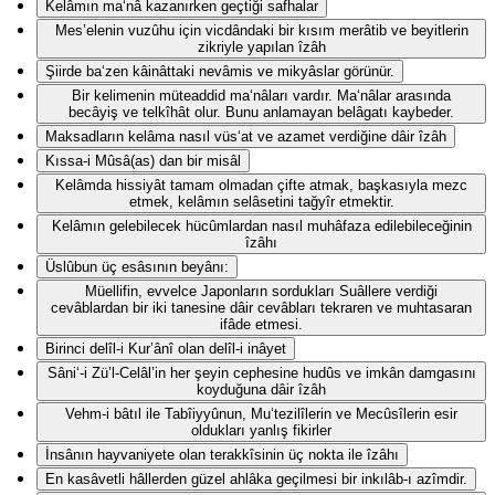
Kelâmın ma‘nâ kazanırken geçtiği safhalar
Mes’elenin vuzûhu için vicdândaki bir kısım merâtib ve beyitlerin
zikriyle yapılan îzâh
Şiirde ba‘zen kâinâttaki nevâmis ve mikyâslar görünür.
Bir kelimenin müteaddid ma‘nâları vardır. Ma‘nâlar arasında
becâyiş ve telkîhât olur. Bunu anlamayan belâgatı kaybeder.
Maksadların kelâma nasıl vüs‘at ve azamet verdiğine dâir îzâh
Kıssa-i Mûsâ(as) dan bir misâl
Kelâmda hissiyât tamam olmadan çifte atmak, başkasıyla mezc
etmek, kelâmın selâsetini tağyîr etmektir.
Kelâmın gelebilecek hücûmlardan nasıl muhâfaza edilebileceğinin
îzâhı
Üslûbun üç esâsının beyânı:
Müellifin, evvelce Japonların sordukları Suâllere verdiği
cevâblardan bir iki tanesine dâir cevâbları tekraren ve muhtasaran
ifâde etmesi.
Birinci delîl-i Kur’ânî olan delîl-i inâyet
Sâni‘-i Zü’l-Celâl’in her şeyin cephesine hudûs ve imkân damgasını
koyduğuna dâir îzâh
Vehm-i bâtıl ile Tabîiyyûnun, Mu‘tezilîlerin ve Mecûsîlerin esir
oldukları yanlış fikirler
İnsânın hayvaniyete olan terakkîsinin üç nokta ile îzâhı
En kasâvetli hâllerden güzel ahlâka geçilmesi bir inkılâb-ı azîmdir.