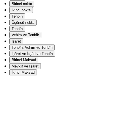
Birinci nokta
İkinci nokta
Tenbîh
Üçüncü nokta
Tenbîh
Vehim ve Tenbîh
İşâret
Tenbîh, Vehim ve Tenbîh
İşâret ve İrşâd ve Tenbîh
Birinci Maksad
Mevkıf ve İşâret
İkinci Maksad