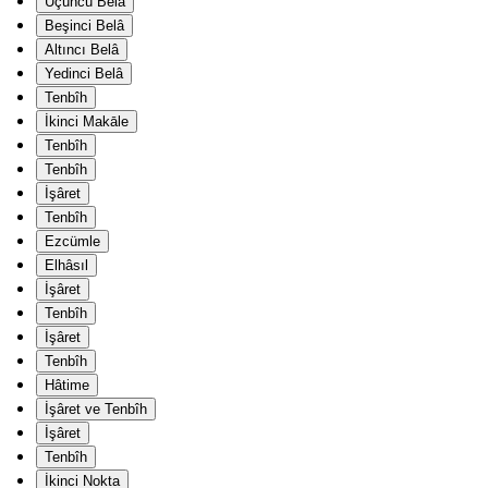
Üçüncü Belâ
Beşinci Belâ
Altıncı Belâ
Yedinci Belâ
Tenbîh
İkinci Makāle
Tenbîh
Tenbîh
İşâret
Tenbîh
Ezcümle
Elhâsıl
İşâret
Tenbîh
İşâret
Tenbîh
Hâtime
İşâret ve Tenbîh
İşâret
Tenbîh
İkinci Nokta