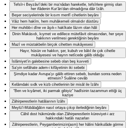
Tefsîr-i Beyzâvî’deki bir ma‘nâdan hareketle, tefsîrlere girmiş olan
her ifâdenin Kur’ân’dan olmadığına dâir îzâh.
Beşer seciyelerinde bir kısım menfî cihetlerin beyânı
Vâiz hem hakîm, hem muhâkemeli olmalıdır düstûru
Her muhibb-i dîne ve âşık-ı hakîkate lâzım olan hâli
Dinin Makāsıdı, kıymet ve edillece mütefâvit olmasından, her şeye
hakkının verilmesi gerektiğinin beyânı
Mazî ve müstakbelin birçok cihetten mukâyesesi
Hayır, hüsün ve hakkın, şer, kubuh ve bâtıl ile çok cihetle
mukâyesesi ve hayrın netîcede gālib olduğu
İslâmiyet’in galebesine sebeb olan beş kuvveti
Sa‘yin sefâhate adem-i kifâyetinin iki sebebi
Şimdiye kadar Avrupa’yı gālib ettiren sebeb, bundan sonra neden
etmesin? Suâline cevâb
Kelâmdaki sıdk ve kizb cihetlerinin bir misâl ile îzâhı
“Ben ve kıyâmet, iki parmak gibiyiz” hadîsinin tazammun ettiği üç
kaziye
Zâhirperestlerin hatâlarının îzâhı
Meylü’l-Mübâlağâtın nasıl ortaya çıkıp ilerlediğinin beyânı
Câhil dost hükmünde olan Zâhirperestlerin küreviyet-i arz
hakkındaki hatâlı nazarları
Zâhirperestlerin, Peygamberimizin(asm) her hâlini hârikulâde görme