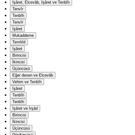
İşâret, Elcevâb, İşâret ve Tenbîh
Tenvîr
Tenbîh
Tenvîr
İşâret
Mukaddeme
Temhîd
İşâret
Birincisi
İkincisi
Üçüncüsü
Eğer desen ve Elcevâb
Vehim ve Tenbîh
İşâret
Tenbîh
Tenbîh
İşâret ve İrşâd
Birincisi
İkincisi
Üçüncüsü
Dördüncüsü