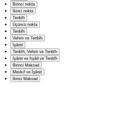
Birinci nokta
İkinci nokta
Tenbîh
Üçüncü nokta
Tenbîh
Vehim ve Tenbîh
İşâret
Tenbîh, Vehim ve Tenbîh
İşâret ve İrşâd ve Tenbîh
Birinci Maksad
Mevkıf ve İşâret
İkinci Maksad