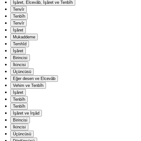
İşâret, Elcevâb, İşâret ve Tenbîh
Tenvîr
Tenbîh
Tenvîr
İşâret
Mukaddeme
Temhîd
İşâret
Birincisi
İkincisi
Üçüncüsü
Eğer desen ve Elcevâb
Vehim ve Tenbîh
İşâret
Tenbîh
Tenbîh
İşâret ve İrşâd
Birincisi
İkincisi
Üçüncüsü
Dördüncüsü