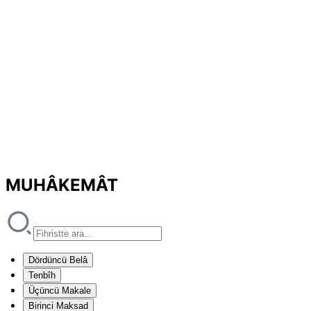
MUHÂKEMÂT
Dördüncü Belâ
Tenbîh
Üçüncü Makale
Birinci Maksad