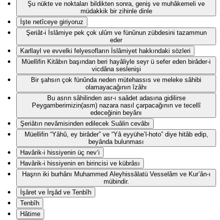
Şu nükte ve noktaları bildikten sonra, geniş ve muhâkemeli ve
müdakkik bir zihinle dinle
İşte netîceye giriyoruz
Şeriât-i İslâmiye pek çok ulûm ve fünûnun zübdesini tazammun
eder
Karllayl ve evvelki felyesofların İslâmiyet hakkındaki sözleri
Müellifin Kitâbın başından beri hayâliyle seyr ü sefer eden birâder-i
vicdâna seslenişi
Bir şahsın çok fünûnda neden mütehassıs ve meleke sâhibi
olamayacağının îzâhı
Bu asrın sâhilinden asr-ı saâdet adasına gidilirse
Peygamberimizin(asm) nazara nasıl çarpacağının ve tecellî
edeceğinin beyânı
Şeriâtın nevâmisinden edilecek Suâlin cevâbı
Müellifin “Yâhû, ey birâder” ve “Yâ eyyühe’l-hoto” diye hitâb edip,
beyânda bulunması
Havârik-i hissiyenin üç nev‘i
Havârik-i hissiyenin en birincisi ve kübrâsı
Haşrın iki burhânı Muhammed Aleyhissâlatü Vesselâm ve Kur’ân-ı
mübindir.
İşâret ve İrşâd ve Tenbîh
Tenbîh
Hâtime