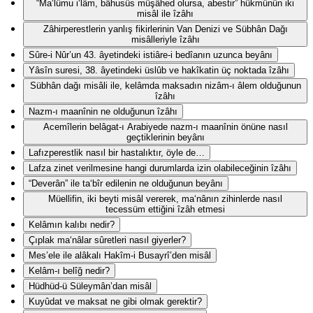
“Ma‘lûmu i‘lâm, bâhusûs müşâhed olursa, abestir” hükmünün iki
misâl ile îzâhı
Zâhirperestlerin yanlış fikirlerinin Van Denizi ve Sübhân Dağı
misâlleriyle îzâhı
Sûre-i Nûr’un 43. âyetindeki istiâre-i bedîanın uzunca beyânı
Yâsîn suresi, 38. âyetindeki üslûb ve hakîkatin üç noktada îzâhı
Sübhân dağı misâli ile, kelâmda maksadın nizâm-ı âlem olduğunun
îzâhı
Nazm-ı maanînin ne olduğunun îzâhı
Acemîlerin belâgat-ı Arabiyede nazm-ı maanînin önüne nasıl
geçtiklerinin beyânı
Lafızperestlik nasıl bir hastalıktır, öyle de…
Lafza zinet verilmesine hangi durumlarda izin olabileceğinin îzâhı
“Deverân” ile ta‘bîr edilenin ne olduğunun beyânı
Müellifin, iki beyti misâl vererek, ma‘nânın zihinlerde nasıl
tecessüm ettiğini îzâh etmesi
Kelâmın kalıbı nedir?
Çıplak ma‘nâlar sûretleri nasıl giyerler?
Mes’ele ile alâkalı Hakîm-i Busayrî’den misâl
Kelâm-ı belîğ nedir?
Hüdhüd-ü Süleymân’dan misâl
Kuyûdat ve maksat ne gibi olmak gerektir?