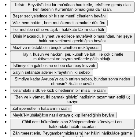
Tefsîr-i Beyzâvî’deki bir ma‘nâdan hareketle, tefsîrlere girmiş olan
her ifâdenin Kur’ân’dan olmadığına dâir îzâh.
Beşer seciyelerinde bir kısım menfî cihetlerin beyânı
Vâiz hem hakîm, hem muhâkemeli olmalıdır düstûru
Her muhibb-i dîne ve âşık-ı hakîkate lâzım olan hâli
Dinin Makāsıdı, kıymet ve edillece mütefâvit olmasından, her şeye
hakkının verilmesi gerektiğinin beyânı
Mazî ve müstakbelin birçok cihetten mukâyesesi
Hayır, hüsün ve hakkın, şer, kubuh ve bâtıl ile çok cihetle
mukâyesesi ve hayrın netîcede gālib olduğu
İslâmiyet’in galebesine sebeb olan beş kuvveti
Sa‘yin sefâhate adem-i kifâyetinin iki sebebi
Şimdiye kadar Avrupa’yı gālib ettiren sebeb, bundan sonra neden
etmesin? Suâline cevâb
Kelâmdaki sıdk ve kizb cihetlerinin bir misâl ile îzâhı
“Ben ve kıyâmet, iki parmak gibiyiz” hadîsinin tazammun ettiği üç
kaziye
Zâhirperestlerin hatâlarının îzâhı
Meylü’l-Mübâlağâtın nasıl ortaya çıkıp ilerlediğinin beyânı
Câhil dost hükmünde olan Zâhirperestlerin küreviyet-i arz
hakkındaki hatâlı nazarları
Zâhirperestlerin, Peygamberimizin(asm) her hâlini hârikulâde görme