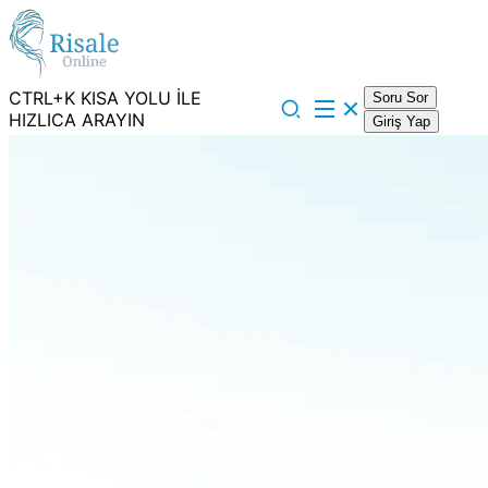
CTRL+K KISA YOLU İLE
Soru Sor
HIZLICA ARAYIN
Giriş Yap