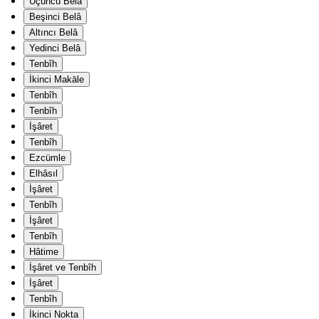
Üçüncü Belâ
Beşinci Belâ
Altıncı Belâ
Yedinci Belâ
Tenbîh
İkinci Makāle
Tenbîh
Tenbîh
İşâret
Tenbîh
Ezcümle
Elhâsıl
İşâret
Tenbîh
İşâret
Tenbîh
Hâtime
İşâret ve Tenbîh
İşâret
Tenbîh
İkinci Nokta