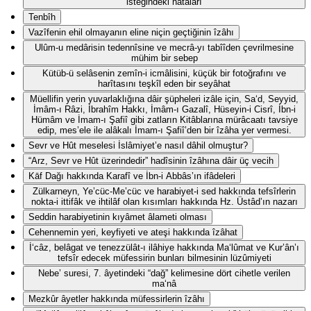
isteğindeki hatâları
Tenbîh
Vazîfenin ehil olmayanın eline niçin geçtiğinin îzâhı
Ulûm-u medârisin tedennîsine ve mecrâ-yı tabîîden çevrilmesine
mühim bir sebep
Kütüb-ü selâsenin zemîn-i icmâlisini, küçük bir fotoğrafını ve
harîtasını teşkîl eden bir seyâhat
Müellifin yerin yuvarlaklığına dâir şüpheleri izâle için, Sa‘d, Seyyid,
İmâm-ı Râzi, İbrahîm Hakkı, İmâm-ı Gazalî, Hüseyin-i Cisrî, İbn-i
Hümâm ve İmam-ı Şafiî gibi zatların Kitâblarına mürâcaatı tavsiye
edip, mes’ele ile alâkalı İmam-ı Şafiî’den bir îzâha yer vermesi.
Sevr ve Hût meselesi İslâmiyet’e nasıl dâhil olmuştur?
“Arz, Sevr ve Hût üzerindedir” hadîsinin îzâhına dâir üç vecih
Kāf Dağı hakkında Karafî ve İbn-i Abbâs’ın ifâdeleri
Zülkarneyn, Ye’cüc-Me’cüc ve harabiyet-i sed hakkında tefsîrlerin
nokta-i ittifâk ve ihtilâf olan kısımları hakkında Hz. Üstâd’ın nazarı
Seddin harabiyetinin kıyâmet âlameti olması
Cehennemin yeri, keyfiyeti ve ateşi hakkında îzâhat
İ‘câz, belâgat ve tenezzülât-ı ilâhiye hakkında Ma‘lûmat ve Kur’ân’ı
tefsîr edecek müfessirin bunları bilmesinin lüzûmiyeti
Nebe’ suresi, 7. âyetindeki “dağ” kelimesine dört cihetle verilen
ma‘nâ
Mezkûr âyetler hakkında müfessirlerin îzâhı