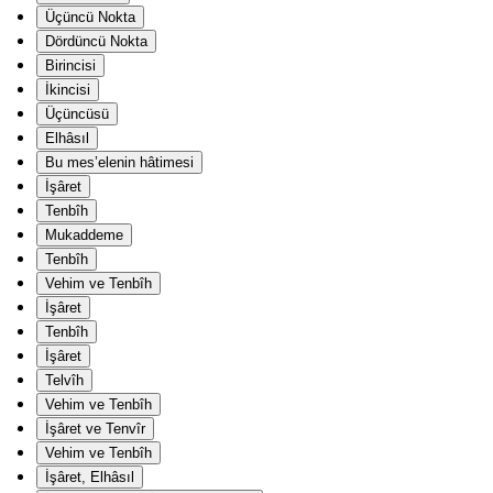
Üçüncü Nokta
Dördüncü Nokta
Birincisi
İkincisi
Üçüncüsü
Elhâsıl
Bu mes’elenin hâtimesi
İşâret
Tenbîh
Mukaddeme
Tenbîh
Vehim ve Tenbîh
İşâret
Tenbîh
İşâret
Telvîh
Vehim ve Tenbîh
İşâret ve Tenvîr
Vehim ve Tenbîh
İşâret, Elhâsıl