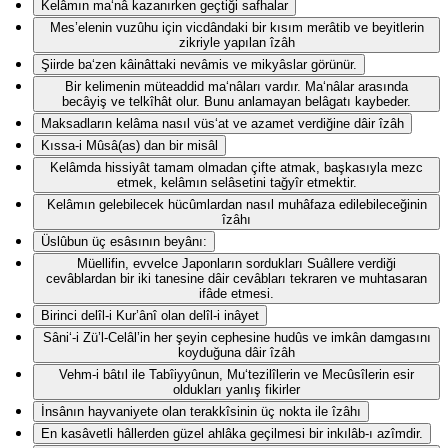
Kelâmın ma‘nâ kazanırken geçtiği safhalar
Mes’elenin vuzûhu için vicdândaki bir kısım merâtib ve beyitlerin
zikriyle yapılan îzâh
Şiirde ba‘zen kâinâttaki nevâmis ve mikyâslar görünür.
Bir kelimenin müteaddid ma‘nâları vardır. Ma‘nâlar arasında
becâyiş ve telkîhât olur. Bunu anlamayan belâgatı kaybeder.
Maksadların kelâma nasıl vüs‘at ve azamet verdiğine dâir îzâh
Kıssa-i Mûsâ(as) dan bir misâl
Kelâmda hissiyât tamam olmadan çifte atmak, başkasıyla mezc
etmek, kelâmın selâsetini tağyîr etmektir.
Kelâmın gelebilecek hücûmlardan nasıl muhâfaza edilebileceğinin
îzâhı
Üslûbun üç esâsının beyânı:
Müellifin, evvelce Japonların sordukları Suâllere verdiği
cevâblardan bir iki tanesine dâir cevâbları tekraren ve muhtasaran
ifâde etmesi.
Birinci delîl-i Kur’ânî olan delîl-i inâyet
Sâni‘-i Zü’l-Celâl’in her şeyin cephesine hudûs ve imkân damgasını
koyduğuna dâir îzâh
Vehm-i bâtıl ile Tabîiyyûnun, Mu‘tezilîlerin ve Mecûsîlerin esir
oldukları yanlış fikirler
İnsânın hayvaniyete olan terakkîsinin üç nokta ile îzâhı
En kasâvetli hâllerden güzel ahlâka geçilmesi bir inkılâb-ı azîmdir.