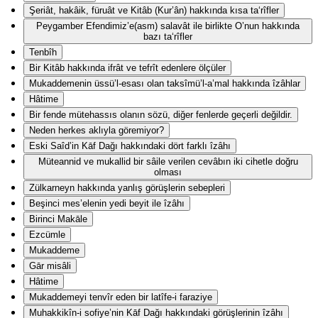
Şeriât, hakâik, füruât ve Kitâb (Kur’ân) hakkında kısa ta‘rîfler
Peygamber Efendimiz’e(asm) salavât ile birlikte O’nun hakkında
bazı ta‘rîfler
Tenbîh
Bir Kitâb hakkında ifrât ve tefrît edenlere ölçüler
Mukaddemenin üssü’l-esası olan taksîmü’l-a’mal hakkında îzâhlar
Hâtime
Bir fende mütehassıs olanın sözü, diğer fenlerde geçerli değildir.
Neden herkes aklıyla göremiyor?
Eski Saîd’in Kāf Dağı hakkındaki dört farklı îzâhı
Müteannid ve mukallid bir sâile verilen cevâbın iki cihetle doğru
olması
Zülkarneyn hakkında yanlış görüşlerin sebepleri
Beşinci mes’elenin yedi beyit ile îzâhı
Birinci Makāle
Ezcümle
Mukaddeme
Gār misâli
Hâtime
Mukaddemeyi tenvîr eden bir latîfe-i faraziye
Muhakkikîn-i sofiye’nin Kāf Dağı hakkındaki görüşlerinin îzâhı