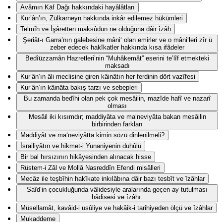
Avâmın Kāf Dağı hakkındaki hayâlâtları
Kur’ân’ın, Zülkarneyn hakkında inkâr edilemez hükümleri
Telmîh ve İşâretten maksûdun ne olduğuna dâir îzâh
Şeriât-ı Garra’nın galebesine mâni‘ olan emirler ve o mâni‘leri zîr ü
zeber edecek hakîkatler hakkında kısa ifâdeler
Bedîüzzamân Hazretleri’nin “Muhâkemât” eserini te’lîf etmekteki
maksadı
Kur’ân’ın âli meclisine giren kâinâtın her ferdinin dört vazîfesi
Kur’ân’ın kâinâta bakış tarzı ve sebepleri
Bu zamanda bedîhi olan pek çok mesâilin, mazîde hafî ve nazarî
olması
Mesâil iki kısımdır; maddiyâta ve ma‘neviyâta bakan mesâilin
birbirinden farkları
Maddiyât ve ma‘neviyâtta kimin sözü dinlenilmeli?
İsrailiyâtın ve hikmet-i Yunaniyenin duhûlü
Bir bal hırsızının hikâyesinden alınacak hisse
Rüstem-i Zâl ve Mollâ Nasreddîn Efendi misâlleri
Mecâz ile teşbîhin hakîkate inkılâbına dâir bazı tesbît ve îzâhlar
Saîd’in çocukluğunda vâlidesiyle aralarında geçen ay tutulması
hâdisesi ve îzâhı.
Müsellamât, kavâid-i usûliye ve hakâik-i tarihiyeden ölçü ve îzâhlar
Mukaddeme