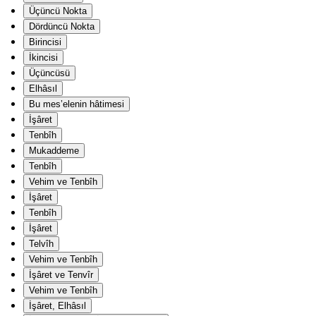
Üçüncü Nokta
Dördüncü Nokta
Birincisi
İkincisi
Üçüncüsü
Elhâsıl
Bu mes’elenin hâtimesi
İşâret
Tenbîh
Mukaddeme
Tenbîh
Vehim ve Tenbîh
İşâret
Tenbîh
İşâret
Telvîh
Vehim ve Tenbîh
İşâret ve Tenvîr
Vehim ve Tenbîh
İşâret, Elhâsıl