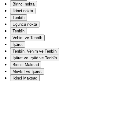
Birinci nokta
İkinci nokta
Tenbîh
Üçüncü nokta
Tenbîh
Vehim ve Tenbîh
İşâret
Tenbîh, Vehim ve Tenbîh
İşâret ve İrşâd ve Tenbîh
Birinci Maksad
Mevkıf ve İşâret
İkinci Maksad