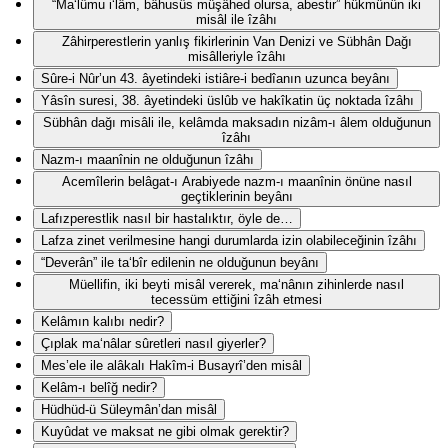
“Ma‘lûmu i‘lâm, bâhusûs müşâhed olursa, abestir” hükmünün iki
misâl ile îzâhı
Zâhirperestlerin yanlış fikirlerinin Van Denizi ve Sübhân Dağı
misâlleriyle îzâhı
Sûre-i Nûr’un 43. âyetindeki istiâre-i bedîanın uzunca beyânı
Yâsîn suresi, 38. âyetindeki üslûb ve hakîkatin üç noktada îzâhı
Sübhân dağı misâli ile, kelâmda maksadın nizâm-ı âlem olduğunun
îzâhı
Nazm-ı maanînin ne olduğunun îzâhı
Acemîlerin belâgat-ı Arabiyede nazm-ı maanînin önüne nasıl
geçtiklerinin beyânı
Lafızperestlik nasıl bir hastalıktır, öyle de…
Lafza zinet verilmesine hangi durumlarda izin olabileceğinin îzâhı
“Deverân” ile ta‘bîr edilenin ne olduğunun beyânı
Müellifin, iki beyti misâl vererek, ma‘nânın zihinlerde nasıl
tecessüm ettiğini îzâh etmesi
Kelâmın kalıbı nedir?
Çıplak ma‘nâlar sûretleri nasıl giyerler?
Mes’ele ile alâkalı Hakîm-i Busayrî’den misâl
Kelâm-ı belîğ nedir?
Hüdhüd-ü Süleymân’dan misâl
Kuyûdat ve maksat ne gibi olmak gerektir?