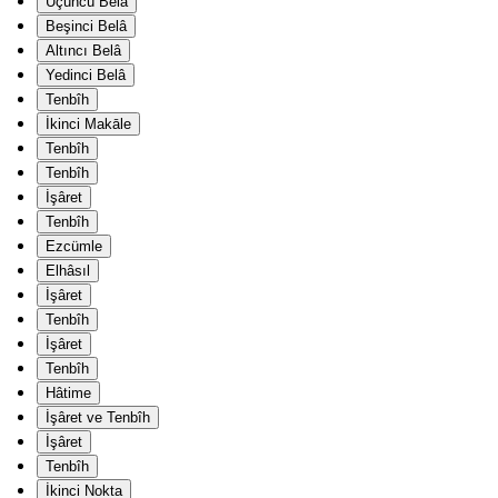
Üçüncü Belâ
Beşinci Belâ
Altıncı Belâ
Yedinci Belâ
Tenbîh
İkinci Makāle
Tenbîh
Tenbîh
İşâret
Tenbîh
Ezcümle
Elhâsıl
İşâret
Tenbîh
İşâret
Tenbîh
Hâtime
İşâret ve Tenbîh
İşâret
Tenbîh
İkinci Nokta