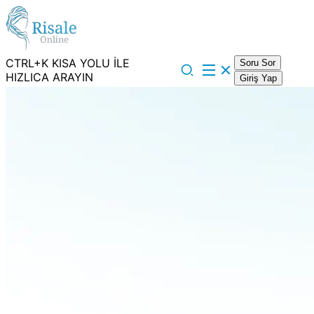
CTRL+K KISA YOLU İLE
Soru Sor
HIZLICA ARAYIN
Giriş Yap