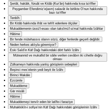
Şeriât, hakâik, füruât ve Kitâb (Kur’ân) hakkında kısa ta‘rîfler
Peygamber Efendimiz’e(asm) salavât ile birlikte O’nun hakkında
bazı ta‘rîfler
Tenbîh
Bir Kitâb hakkında ifrât ve tefrît edenlere ölçüler
Mukaddemenin üssü’l-esası olan taksîmü’l-a’mal hakkında îzâhlar
Hâtime
Bir fende mütehassıs olanın sözü, diğer fenlerde geçerli değildir.
Neden herkes aklıyla göremiyor?
Eski Saîd’in Kāf Dağı hakkındaki dört farklı îzâhı
Müteannid ve mukallid bir sâile verilen cevâbın iki cihetle doğru
olması
Zülkarneyn hakkında yanlış görüşlerin sebepleri
Beşinci mes’elenin yedi beyit ile îzâhı
Birinci Makāle
Ezcümle
Mukaddeme
Gār misâli
Hâtime
Mukaddemeyi tenvîr eden bir latîfe-i faraziye
Muhakkikîn-i sofiye’nin Kāf Dağı hakkındaki görüşlerinin îzâhı