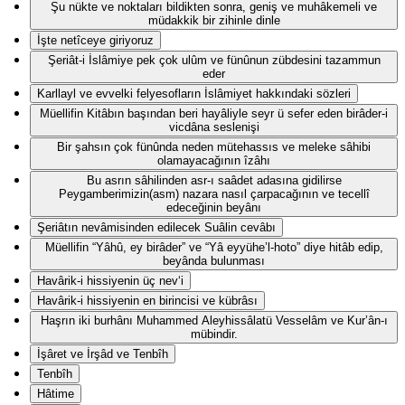
Şu nükte ve noktaları bildikten sonra, geniş ve muhâkemeli ve
müdakkik bir zihinle dinle
İşte netîceye giriyoruz
Şeriât-i İslâmiye pek çok ulûm ve fünûnun zübdesini tazammun
eder
Karllayl ve evvelki felyesofların İslâmiyet hakkındaki sözleri
Müellifin Kitâbın başından beri hayâliyle seyr ü sefer eden birâder-i
vicdâna seslenişi
Bir şahsın çok fünûnda neden mütehassıs ve meleke sâhibi
olamayacağının îzâhı
Bu asrın sâhilinden asr-ı saâdet adasına gidilirse
Peygamberimizin(asm) nazara nasıl çarpacağının ve tecellî
edeceğinin beyânı
Şeriâtın nevâmisinden edilecek Suâlin cevâbı
Müellifin “Yâhû, ey birâder” ve “Yâ eyyühe’l-hoto” diye hitâb edip,
beyânda bulunması
Havârik-i hissiyenin üç nev‘i
Havârik-i hissiyenin en birincisi ve kübrâsı
Haşrın iki burhânı Muhammed Aleyhissâlatü Vesselâm ve Kur’ân-ı
mübindir.
İşâret ve İrşâd ve Tenbîh
Tenbîh
Hâtime