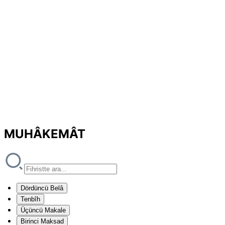
MUHÂKEMÂT
Dördüncü Belâ
Tenbîh
Üçüncü Makale
Birinci Maksad