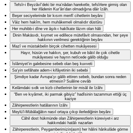
Tefsîr-i Beyzâvî’deki bir ma‘nâdan hareketle, tefsîrlere girmiş olan
her ifâdenin Kur’ân’dan olmadığına dâir îzâh.
Beşer seciyelerinde bir kısım menfî cihetlerin beyânı
Vâiz hem hakîm, hem muhâkemeli olmalıdır düstûru
Her muhibb-i dîne ve âşık-ı hakîkate lâzım olan hâli
Dinin Makāsıdı, kıymet ve edillece mütefâvit olmasından, her şeye
hakkının verilmesi gerektiğinin beyânı
Mazî ve müstakbelin birçok cihetten mukâyesesi
Hayır, hüsün ve hakkın, şer, kubuh ve bâtıl ile çok cihetle
mukâyesesi ve hayrın netîcede gālib olduğu
İslâmiyet’in galebesine sebeb olan beş kuvveti
Sa‘yin sefâhate adem-i kifâyetinin iki sebebi
Şimdiye kadar Avrupa’yı gālib ettiren sebeb, bundan sonra neden
etmesin? Suâline cevâb
Kelâmdaki sıdk ve kizb cihetlerinin bir misâl ile îzâhı
“Ben ve kıyâmet, iki parmak gibiyiz” hadîsinin tazammun ettiği üç
kaziye
Zâhirperestlerin hatâlarının îzâhı
Meylü’l-Mübâlağâtın nasıl ortaya çıkıp ilerlediğinin beyânı
Câhil dost hükmünde olan Zâhirperestlerin küreviyet-i arz
hakkındaki hatâlı nazarları
Zâhirperestlerin, Peygamberimizin(asm) her hâlini hârikulâde görme