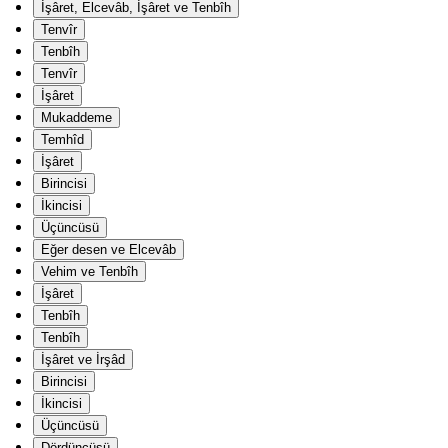
İşâret, Elcevâb, İşâret ve Tenbîh
Tenvîr
Tenbîh
Tenvîr
İşâret
Mukaddeme
Temhîd
İşâret
Birincisi
İkincisi
Üçüncüsü
Eğer desen ve Elcevâb
Vehim ve Tenbîh
İşâret
Tenbîh
Tenbîh
İşâret ve İrşâd
Birincisi
İkincisi
Üçüncüsü
Dördüncüsü