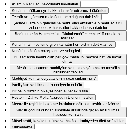
Avâmın Kāf Dağı hakkındaki hayâlâtları
Kur’ân’ın, Zülkarneyn hakkında inkâr edilemez hükümleri
Telmîh ve İşâretten maksûdun ne olduğuna dâir îzâh
Şeriât-ı Garra’nın galebesine mâni‘ olan emirler ve o mâni‘leri zîr ü
zeber edecek hakîkatler hakkında kısa ifâdeler
Bedîüzzamân Hazretleri’nin “Muhâkemât” eserini te’lîf etmekteki
maksadı
Kur’ân’ın âli meclisine giren kâinâtın her ferdinin dört vazîfesi
Kur’ân’ın kâinâta bakış tarzı ve sebepleri
Bu zamanda bedîhi olan pek çok mesâilin, mazîde hafî ve nazarî
olması
Mesâil iki kısımdır; maddiyâta ve ma‘neviyâta bakan mesâilin
birbirinden farkları
Maddiyât ve ma‘neviyâtta kimin sözü dinlenilmeli?
İsrailiyâtın ve hikmet-i Yunaniyenin duhûlü
Bir bal hırsızının hikâyesinden alınacak hisse
Rüstem-i Zâl ve Mollâ Nasreddîn Efendi misâlleri
Mecâz ile teşbîhin hakîkate inkılâbına dâir bazı tesbît ve îzâhlar
Saîd’in çocukluğunda vâlidesiyle aralarında geçen ay tutulması
hâdisesi ve îzâhı.
Müsellamât, kavâid-i usûliye ve hakâik-i tarihiyeden ölçü ve îzâhlar
Mukaddeme