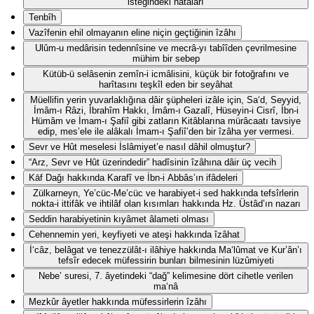
isteğindeki hatâları
Tenbîh
Vazîfenin ehil olmayanın eline niçin geçtiğinin îzâhı
Ulûm-u medârisin tedennîsine ve mecrâ-yı tabîîden çevrilmesine
mühim bir sebep
Kütüb-ü selâsenin zemîn-i icmâlisini, küçük bir fotoğrafını ve
harîtasını teşkîl eden bir seyâhat
Müellifin yerin yuvarlaklığına dâir şüpheleri izâle için, Sa‘d, Seyyid,
İmâm-ı Râzi, İbrahîm Hakkı, İmâm-ı Gazalî, Hüseyin-i Cisrî, İbn-i
Hümâm ve İmam-ı Şafiî gibi zatların Kitâblarına mürâcaatı tavsiye
edip, mes’ele ile alâkalı İmam-ı Şafiî’den bir îzâha yer vermesi.
Sevr ve Hût meselesi İslâmiyet’e nasıl dâhil olmuştur?
“Arz, Sevr ve Hût üzerindedir” hadîsinin îzâhına dâir üç vecih
Kāf Dağı hakkında Karafî ve İbn-i Abbâs’ın ifâdeleri
Zülkarneyn, Ye’cüc-Me’cüc ve harabiyet-i sed hakkında tefsîrlerin
nokta-i ittifâk ve ihtilâf olan kısımları hakkında Hz. Üstâd’ın nazarı
Seddin harabiyetinin kıyâmet âlameti olması
Cehennemin yeri, keyfiyeti ve ateşi hakkında îzâhat
İ‘câz, belâgat ve tenezzülât-ı ilâhiye hakkında Ma‘lûmat ve Kur’ân’ı
tefsîr edecek müfessirin bunları bilmesinin lüzûmiyeti
Nebe’ suresi, 7. âyetindeki “dağ” kelimesine dört cihetle verilen
ma‘nâ
Mezkûr âyetler hakkında müfessirlerin îzâhı