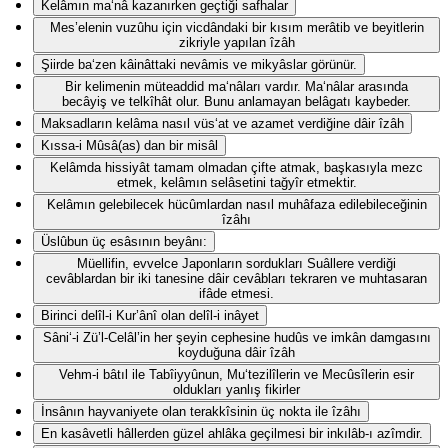
Kelâmın ma‘nâ kazanırken geçtiği safhalar
Mes’elenin vuzûhu için vicdândaki bir kısım merâtib ve beyitlerin
zikriyle yapılan îzâh
Şiirde ba‘zen kâinâttaki nevâmis ve mikyâslar görünür.
Bir kelimenin müteaddid ma‘nâları vardır. Ma‘nâlar arasında
becâyiş ve telkîhât olur. Bunu anlamayan belâgatı kaybeder.
Maksadların kelâma nasıl vüs‘at ve azamet verdiğine dâir îzâh
Kıssa-i Mûsâ(as) dan bir misâl
Kelâmda hissiyât tamam olmadan çifte atmak, başkasıyla mezc
etmek, kelâmın selâsetini tağyîr etmektir.
Kelâmın gelebilecek hücûmlardan nasıl muhâfaza edilebileceğinin
îzâhı
Üslûbun üç esâsının beyânı:
Müellifin, evvelce Japonların sordukları Suâllere verdiği
cevâblardan bir iki tanesine dâir cevâbları tekraren ve muhtasaran
ifâde etmesi.
Birinci delîl-i Kur’ânî olan delîl-i inâyet
Sâni‘-i Zü’l-Celâl’in her şeyin cephesine hudûs ve imkân damgasını
koyduğuna dâir îzâh
Vehm-i bâtıl ile Tabîiyyûnun, Mu‘tezilîlerin ve Mecûsîlerin esir
oldukları yanlış fikirler
İnsânın hayvaniyete olan terakkîsinin üç nokta ile îzâhı
En kasâvetli hâllerden güzel ahlâka geçilmesi bir inkılâb-ı azîmdir.