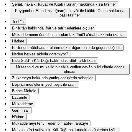
Şeriât, hakâik, füruât ve Kitâb (Kur’ân) hakkında kısa ta‘rîfler
Peygamber Efendimiz’e(asm) salavât ile birlikte O’nun hakkında
bazı ta‘rîfler
Tenbîh
Bir Kitâb hakkında ifrât ve tefrît edenlere ölçüler
Mukaddemenin üssü’l-esası olan taksîmü’l-a’mal hakkında îzâhlar
Hâtime
Bir fende mütehassıs olanın sözü, diğer fenlerde geçerli değildir.
Neden herkes aklıyla göremiyor?
Eski Saîd’in Kāf Dağı hakkındaki dört farklı îzâhı
Müteannid ve mukallid bir sâile verilen cevâbın iki cihetle doğru
olması
Zülkarneyn hakkında yanlış görüşlerin sebepleri
Beşinci mes’elenin yedi beyit ile îzâhı
Birinci Makāle
Ezcümle
Mukaddeme
Gār misâli
Hâtime
Mukaddemeyi tenvîr eden bir latîfe-i faraziye
Muhakkikîn-i sofiye’nin Kāf Dağı hakkındaki görüşlerinin îzâhı