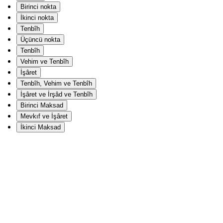
Birinci nokta
İkinci nokta
Tenbîh
Üçüncü nokta
Tenbîh
Vehim ve Tenbîh
İşâret
Tenbîh, Vehim ve Tenbîh
İşâret ve İrşâd ve Tenbîh
Birinci Maksad
Mevkıf ve İşâret
İkinci Maksad