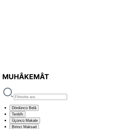
MUHÂKEMÂT
Dördüncü Belâ
Tenbîh
Üçüncü Makale
Birinci Maksad