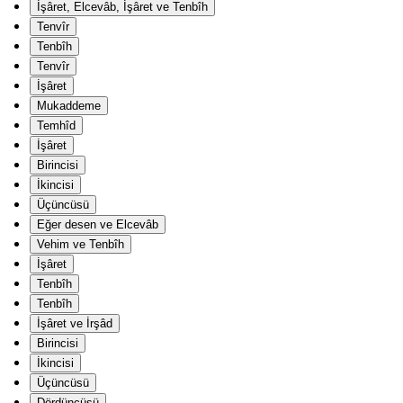
İşâret, Elcevâb, İşâret ve Tenbîh
Tenvîr
Tenbîh
Tenvîr
İşâret
Mukaddeme
Temhîd
İşâret
Birincisi
İkincisi
Üçüncüsü
Eğer desen ve Elcevâb
Vehim ve Tenbîh
İşâret
Tenbîh
Tenbîh
İşâret ve İrşâd
Birincisi
İkincisi
Üçüncüsü
Dördüncüsü