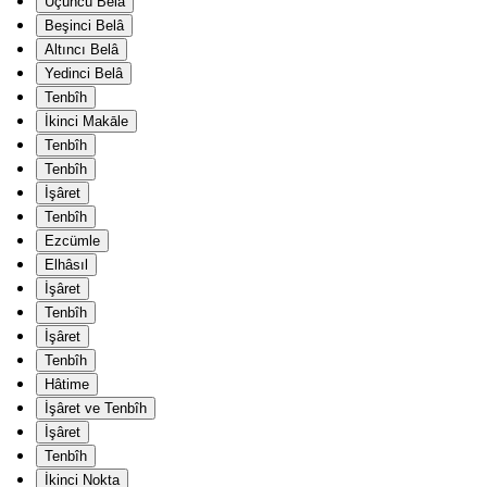
Üçüncü Belâ
Beşinci Belâ
Altıncı Belâ
Yedinci Belâ
Tenbîh
İkinci Makāle
Tenbîh
Tenbîh
İşâret
Tenbîh
Ezcümle
Elhâsıl
İşâret
Tenbîh
İşâret
Tenbîh
Hâtime
İşâret ve Tenbîh
İşâret
Tenbîh
İkinci Nokta