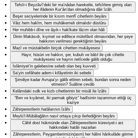
Tefsîr-i Beyzâvî’deki bir ma‘nâdan hareketle, tefsîrlere girmiş olan
her ifâdenin Kur’ân’dan olmadığına dâir îzâh.
Beşer seciyelerinde bir kısım menfî cihetlerin beyânı
Vâiz hem hakîm, hem muhâkemeli olmalıdır düstûru
Her muhibb-i dîne ve âşık-ı hakîkate lâzım olan hâli
Dinin Makāsıdı, kıymet ve edillece mütefâvit olmasından, her şeye
hakkının verilmesi gerektiğinin beyânı
Mazî ve müstakbelin birçok cihetten mukâyesesi
Hayır, hüsün ve hakkın, şer, kubuh ve bâtıl ile çok cihetle
mukâyesesi ve hayrın netîcede gālib olduğu
İslâmiyet’in galebesine sebeb olan beş kuvveti
Sa‘yin sefâhate adem-i kifâyetinin iki sebebi
Şimdiye kadar Avrupa’yı gālib ettiren sebeb, bundan sonra neden
etmesin? Suâline cevâb
Kelâmdaki sıdk ve kizb cihetlerinin bir misâl ile îzâhı
“Ben ve kıyâmet, iki parmak gibiyiz” hadîsinin tazammun ettiği üç
kaziye
Zâhirperestlerin hatâlarının îzâhı
Meylü’l-Mübâlağâtın nasıl ortaya çıkıp ilerlediğinin beyânı
Câhil dost hükmünde olan Zâhirperestlerin küreviyet-i arz
hakkındaki hatâlı nazarları
Zâhirperestlerin, Peygamberimizin(asm) her hâlini hârikulâde görme