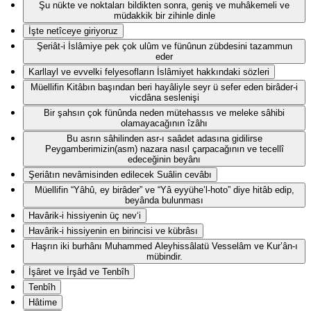
Şu nükte ve noktaları bildikten sonra, geniş ve muhâkemeli ve
müdakkik bir zihinle dinle
İşte netîceye giriyoruz
Şeriât-i İslâmiye pek çok ulûm ve fünûnun zübdesini tazammun
eder
Karllayl ve evvelki felyesofların İslâmiyet hakkındaki sözleri
Müellifin Kitâbın başından beri hayâliyle seyr ü sefer eden birâder-i
vicdâna seslenişi
Bir şahsın çok fünûnda neden mütehassıs ve meleke sâhibi
olamayacağının îzâhı
Bu asrın sâhilinden asr-ı saâdet adasına gidilirse
Peygamberimizin(asm) nazara nasıl çarpacağının ve tecellî
edeceğinin beyânı
Şeriâtın nevâmisinden edilecek Suâlin cevâbı
Müellifin “Yâhû, ey birâder” ve “Yâ eyyühe’l-hoto” diye hitâb edip,
beyânda bulunması
Havârik-i hissiyenin üç nev‘i
Havârik-i hissiyenin en birincisi ve kübrâsı
Haşrın iki burhânı Muhammed Aleyhissâlatü Vesselâm ve Kur’ân-ı
mübindir.
İşâret ve İrşâd ve Tenbîh
Tenbîh
Hâtime