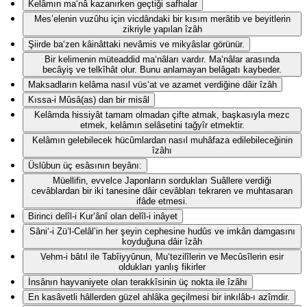
Kelâmın ma‘nâ kazanırken geçtiği safhalar
Mes’elenin vuzûhu için vicdândaki bir kısım merâtib ve beyitlerin
zikriyle yapılan îzâh
Şiirde ba‘zen kâinâttaki nevâmis ve mikyâslar görünür.
Bir kelimenin müteaddid ma‘nâları vardır. Ma‘nâlar arasında
becâyiş ve telkîhât olur. Bunu anlamayan belâgatı kaybeder.
Maksadların kelâma nasıl vüs‘at ve azamet verdiğine dâir îzâh
Kıssa-i Mûsâ(as) dan bir misâl
Kelâmda hissiyât tamam olmadan çifte atmak, başkasıyla mezc
etmek, kelâmın selâsetini tağyîr etmektir.
Kelâmın gelebilecek hücûmlardan nasıl muhâfaza edilebileceğinin
îzâhı
Üslûbun üç esâsının beyânı:
Müellifin, evvelce Japonların sordukları Suâllere verdiği
cevâblardan bir iki tanesine dâir cevâbları tekraren ve muhtasaran
ifâde etmesi.
Birinci delîl-i Kur’ânî olan delîl-i inâyet
Sâni‘-i Zü’l-Celâl’in her şeyin cephesine hudûs ve imkân damgasını
koyduğuna dâir îzâh
Vehm-i bâtıl ile Tabîiyyûnun, Mu‘tezilîlerin ve Mecûsîlerin esir
oldukları yanlış fikirler
İnsânın hayvaniyete olan terakkîsinin üç nokta ile îzâhı
En kasâvetli hâllerden güzel ahlâka geçilmesi bir inkılâb-ı azîmdir.