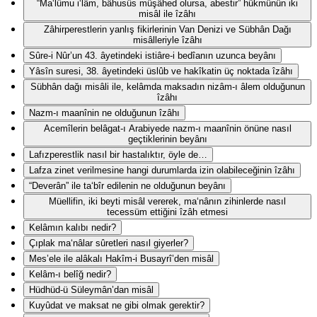
“Ma‘lûmu i‘lâm, bâhusûs müşâhed olursa, abestir” hükmünün iki
misâl ile îzâhı
Zâhirperestlerin yanlış fikirlerinin Van Denizi ve Sübhân Dağı
misâlleriyle îzâhı
Sûre-i Nûr’un 43. âyetindeki istiâre-i bedîanın uzunca beyânı
Yâsîn suresi, 38. âyetindeki üslûb ve hakîkatin üç noktada îzâhı
Sübhân dağı misâli ile, kelâmda maksadın nizâm-ı âlem olduğunun
îzâhı
Nazm-ı maanînin ne olduğunun îzâhı
Acemîlerin belâgat-ı Arabiyede nazm-ı maanînin önüne nasıl
geçtiklerinin beyânı
Lafızperestlik nasıl bir hastalıktır, öyle de…
Lafza zinet verilmesine hangi durumlarda izin olabileceğinin îzâhı
“Deverân” ile ta‘bîr edilenin ne olduğunun beyânı
Müellifin, iki beyti misâl vererek, ma‘nânın zihinlerde nasıl
tecessüm ettiğini îzâh etmesi
Kelâmın kalıbı nedir?
Çıplak ma‘nâlar sûretleri nasıl giyerler?
Mes’ele ile alâkalı Hakîm-i Busayrî’den misâl
Kelâm-ı belîğ nedir?
Hüdhüd-ü Süleymân’dan misâl
Kuyûdat ve maksat ne gibi olmak gerektir?