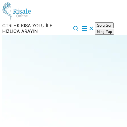
CTRL+K KISA YOLU İLE
Soru Sor
HIZLICA ARAYIN
Giriş Yap