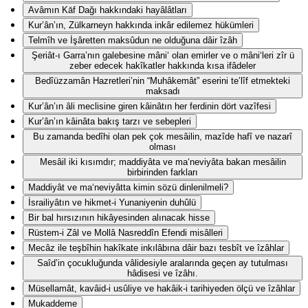
Avâmın Kāf Dağı hakkındaki hayâlâtları
Kur’ân’ın, Zülkarneyn hakkında inkâr edilemez hükümleri
Telmîh ve İşâretten maksûdun ne olduğuna dâir îzâh
Şeriât-ı Garra’nın galebesine mâni‘ olan emirler ve o mâni‘leri zîr ü
zeber edecek hakîkatler hakkında kısa ifâdeler
Bedîüzzamân Hazretleri’nin “Muhâkemât” eserini te’lîf etmekteki
maksadı
Kur’ân’ın âli meclisine giren kâinâtın her ferdinin dört vazîfesi
Kur’ân’ın kâinâta bakış tarzı ve sebepleri
Bu zamanda bedîhi olan pek çok mesâilin, mazîde hafî ve nazarî
olması
Mesâil iki kısımdır; maddiyâta ve ma‘neviyâta bakan mesâilin
birbirinden farkları
Maddiyât ve ma‘neviyâtta kimin sözü dinlenilmeli?
İsrailiyâtın ve hikmet-i Yunaniyenin duhûlü
Bir bal hırsızının hikâyesinden alınacak hisse
Rüstem-i Zâl ve Mollâ Nasreddîn Efendi misâlleri
Mecâz ile teşbîhin hakîkate inkılâbına dâir bazı tesbît ve îzâhlar
Saîd’in çocukluğunda vâlidesiyle aralarında geçen ay tutulması
hâdisesi ve îzâhı.
Müsellamât, kavâid-i usûliye ve hakâik-i tarihiyeden ölçü ve îzâhlar
Mukaddeme