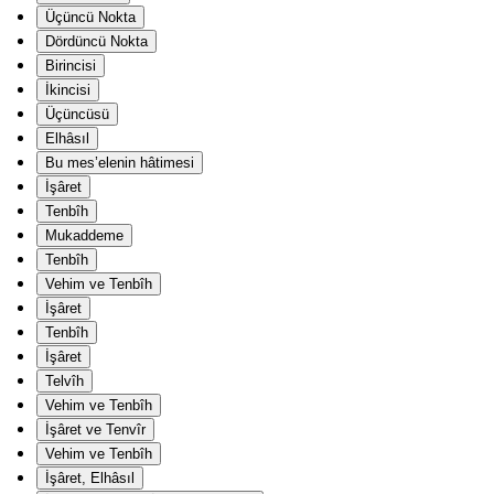
Üçüncü Nokta
Dördüncü Nokta
Birincisi
İkincisi
Üçüncüsü
Elhâsıl
Bu mes’elenin hâtimesi
İşâret
Tenbîh
Mukaddeme
Tenbîh
Vehim ve Tenbîh
İşâret
Tenbîh
İşâret
Telvîh
Vehim ve Tenbîh
İşâret ve Tenvîr
Vehim ve Tenbîh
İşâret, Elhâsıl