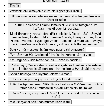
isteğindeki hatâları
Tenbîh
Vazîfenin ehil olmayanın eline niçin geçtiğinin îzâhı
Ulûm-u medârisin tedennîsine ve mecrâ-yı tabîîden çevrilmesine
mühim bir sebep
Kütüb-ü selâsenin zemîn-i icmâlisini, küçük bir fotoğrafını ve
harîtasını teşkîl eden bir seyâhat
Müellifin yerin yuvarlaklığına dâir şüpheleri izâle için, Sa‘d, Seyyid,
İmâm-ı Râzi, İbrahîm Hakkı, İmâm-ı Gazalî, Hüseyin-i Cisrî, İbn-i
Hümâm ve İmam-ı Şafiî gibi zatların Kitâblarına mürâcaatı tavsiye
edip, mes’ele ile alâkalı İmam-ı Şafiî’den bir îzâha yer vermesi.
Sevr ve Hût meselesi İslâmiyet’e nasıl dâhil olmuştur?
“Arz, Sevr ve Hût üzerindedir” hadîsinin îzâhına dâir üç vecih
Kāf Dağı hakkında Karafî ve İbn-i Abbâs’ın ifâdeleri
Zülkarneyn, Ye’cüc-Me’cüc ve harabiyet-i sed hakkında tefsîrlerin
nokta-i ittifâk ve ihtilâf olan kısımları hakkında Hz. Üstâd’ın nazarı
Seddin harabiyetinin kıyâmet âlameti olması
Cehennemin yeri, keyfiyeti ve ateşi hakkında îzâhat
İ‘câz, belâgat ve tenezzülât-ı ilâhiye hakkında Ma‘lûmat ve Kur’ân’ı
tefsîr edecek müfessirin bunları bilmesinin lüzûmiyeti
Nebe’ suresi, 7. âyetindeki “dağ” kelimesine dört cihetle verilen
ma‘nâ
Mezkûr âyetler hakkında müfessirlerin îzâhı