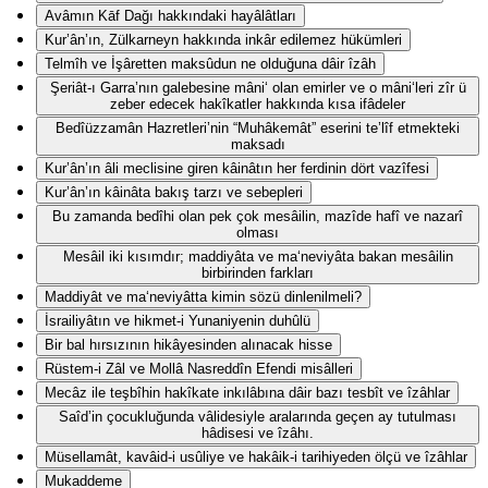
Avâmın Kāf Dağı hakkındaki hayâlâtları
Kur’ân’ın, Zülkarneyn hakkında inkâr edilemez hükümleri
Telmîh ve İşâretten maksûdun ne olduğuna dâir îzâh
Şeriât-ı Garra’nın galebesine mâni‘ olan emirler ve o mâni‘leri zîr ü
zeber edecek hakîkatler hakkında kısa ifâdeler
Bedîüzzamân Hazretleri’nin “Muhâkemât” eserini te’lîf etmekteki
maksadı
Kur’ân’ın âli meclisine giren kâinâtın her ferdinin dört vazîfesi
Kur’ân’ın kâinâta bakış tarzı ve sebepleri
Bu zamanda bedîhi olan pek çok mesâilin, mazîde hafî ve nazarî
olması
Mesâil iki kısımdır; maddiyâta ve ma‘neviyâta bakan mesâilin
birbirinden farkları
Maddiyât ve ma‘neviyâtta kimin sözü dinlenilmeli?
İsrailiyâtın ve hikmet-i Yunaniyenin duhûlü
Bir bal hırsızının hikâyesinden alınacak hisse
Rüstem-i Zâl ve Mollâ Nasreddîn Efendi misâlleri
Mecâz ile teşbîhin hakîkate inkılâbına dâir bazı tesbît ve îzâhlar
Saîd’in çocukluğunda vâlidesiyle aralarında geçen ay tutulması
hâdisesi ve îzâhı.
Müsellamât, kavâid-i usûliye ve hakâik-i tarihiyeden ölçü ve îzâhlar
Mukaddeme