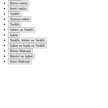
Birinci nokta
İkinci nokta
Tenbîh
Üçüncü nokta
Tenbîh
Vehim ve Tenbîh
İşâret
Tenbîh, Vehim ve Tenbîh
İşâret ve İrşâd ve Tenbîh
Birinci Maksad
Mevkıf ve İşâret
İkinci Maksad