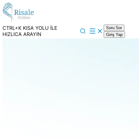
CTRL+K KISA YOLU İLE
Soru Sor
HIZLICA ARAYIN
Giriş Yap