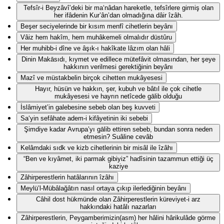
Tefsîr-i Beyzâvî’deki bir ma‘nâdan hareketle, tefsîrlere girmiş olan
her ifâdenin Kur’ân’dan olmadığına dâir îzâh.
Beşer seciyelerinde bir kısım menfî cihetlerin beyânı
Vâiz hem hakîm, hem muhâkemeli olmalıdır düstûru
Her muhibb-i dîne ve âşık-ı hakîkate lâzım olan hâli
Dinin Makāsıdı, kıymet ve edillece mütefâvit olmasından, her şeye
hakkının verilmesi gerektiğinin beyânı
Mazî ve müstakbelin birçok cihetten mukâyesesi
Hayır, hüsün ve hakkın, şer, kubuh ve bâtıl ile çok cihetle
mukâyesesi ve hayrın netîcede gālib olduğu
İslâmiyet’in galebesine sebeb olan beş kuvveti
Sa‘yin sefâhate adem-i kifâyetinin iki sebebi
Şimdiye kadar Avrupa’yı gālib ettiren sebeb, bundan sonra neden
etmesin? Suâline cevâb
Kelâmdaki sıdk ve kizb cihetlerinin bir misâl ile îzâhı
“Ben ve kıyâmet, iki parmak gibiyiz” hadîsinin tazammun ettiği üç
kaziye
Zâhirperestlerin hatâlarının îzâhı
Meylü’l-Mübâlağâtın nasıl ortaya çıkıp ilerlediğinin beyânı
Câhil dost hükmünde olan Zâhirperestlerin küreviyet-i arz
hakkındaki hatâlı nazarları
Zâhirperestlerin, Peygamberimizin(asm) her hâlini hârikulâde görme