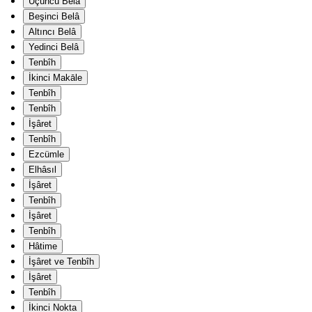
Üçüncü Belâ
Beşinci Belâ
Altıncı Belâ
Yedinci Belâ
Tenbîh
İkinci Makāle
Tenbîh
Tenbîh
İşâret
Tenbîh
Ezcümle
Elhâsıl
İşâret
Tenbîh
İşâret
Tenbîh
Hâtime
İşâret ve Tenbîh
İşâret
Tenbîh
İkinci Nokta