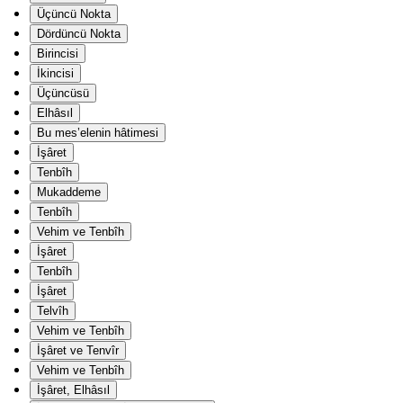
Üçüncü Nokta
Dördüncü Nokta
Birincisi
İkincisi
Üçüncüsü
Elhâsıl
Bu mes’elenin hâtimesi
İşâret
Tenbîh
Mukaddeme
Tenbîh
Vehim ve Tenbîh
İşâret
Tenbîh
İşâret
Telvîh
Vehim ve Tenbîh
İşâret ve Tenvîr
Vehim ve Tenbîh
İşâret, Elhâsıl