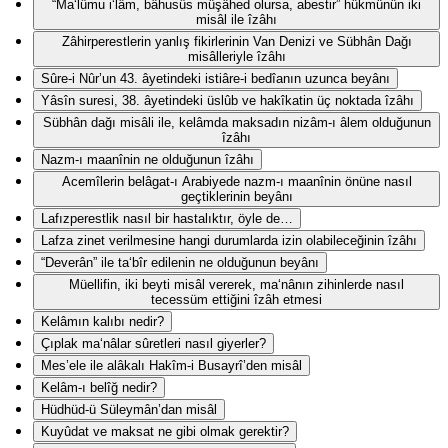
“Ma‘lûmu i‘lâm, bâhusûs müşâhed olursa, abestir” hükmünün iki
misâl ile îzâhı
Zâhirperestlerin yanlış fikirlerinin Van Denizi ve Sübhân Dağı
misâlleriyle îzâhı
Sûre-i Nûr’un 43. âyetindeki istiâre-i bedîanın uzunca beyânı
Yâsîn suresi, 38. âyetindeki üslûb ve hakîkatin üç noktada îzâhı
Sübhân dağı misâli ile, kelâmda maksadın nizâm-ı âlem olduğunun
îzâhı
Nazm-ı maanînin ne olduğunun îzâhı
Acemîlerin belâgat-ı Arabiyede nazm-ı maanînin önüne nasıl
geçtiklerinin beyânı
Lafızperestlik nasıl bir hastalıktır, öyle de…
Lafza zinet verilmesine hangi durumlarda izin olabileceğinin îzâhı
“Deverân” ile ta‘bîr edilenin ne olduğunun beyânı
Müellifin, iki beyti misâl vererek, ma‘nânın zihinlerde nasıl
tecessüm ettiğini îzâh etmesi
Kelâmın kalıbı nedir?
Çıplak ma‘nâlar sûretleri nasıl giyerler?
Mes’ele ile alâkalı Hakîm-i Busayrî’den misâl
Kelâm-ı belîğ nedir?
Hüdhüd-ü Süleymân’dan misâl
Kuyûdat ve maksat ne gibi olmak gerektir?