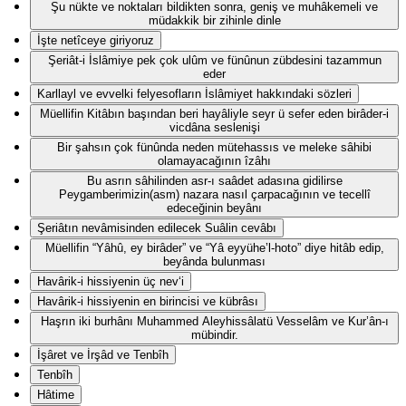
Şu nükte ve noktaları bildikten sonra, geniş ve muhâkemeli ve
müdakkik bir zihinle dinle
İşte netîceye giriyoruz
Şeriât-i İslâmiye pek çok ulûm ve fünûnun zübdesini tazammun
eder
Karllayl ve evvelki felyesofların İslâmiyet hakkındaki sözleri
Müellifin Kitâbın başından beri hayâliyle seyr ü sefer eden birâder-i
vicdâna seslenişi
Bir şahsın çok fünûnda neden mütehassıs ve meleke sâhibi
olamayacağının îzâhı
Bu asrın sâhilinden asr-ı saâdet adasına gidilirse
Peygamberimizin(asm) nazara nasıl çarpacağının ve tecellî
edeceğinin beyânı
Şeriâtın nevâmisinden edilecek Suâlin cevâbı
Müellifin “Yâhû, ey birâder” ve “Yâ eyyühe’l-hoto” diye hitâb edip,
beyânda bulunması
Havârik-i hissiyenin üç nev‘i
Havârik-i hissiyenin en birincisi ve kübrâsı
Haşrın iki burhânı Muhammed Aleyhissâlatü Vesselâm ve Kur’ân-ı
mübindir.
İşâret ve İrşâd ve Tenbîh
Tenbîh
Hâtime