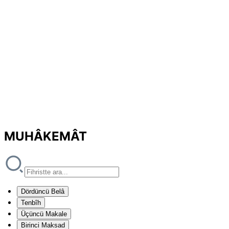
MUHÂKEMÂT
Dördüncü Belâ
Tenbîh
Üçüncü Makale
Birinci Maksad