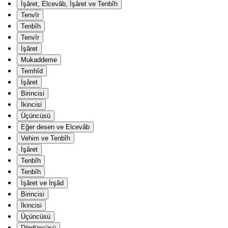
İşâret, Elcevâb, İşâret ve Tenbîh
Tenvîr
Tenbîh
Tenvîr
İşâret
Mukaddeme
Temhîd
İşâret
Birincisi
İkincisi
Üçüncüsü
Eğer desen ve Elcevâb
Vehim ve Tenbîh
İşâret
Tenbîh
Tenbîh
İşâret ve İrşâd
Birincisi
İkincisi
Üçüncüsü
Dördüncüsü