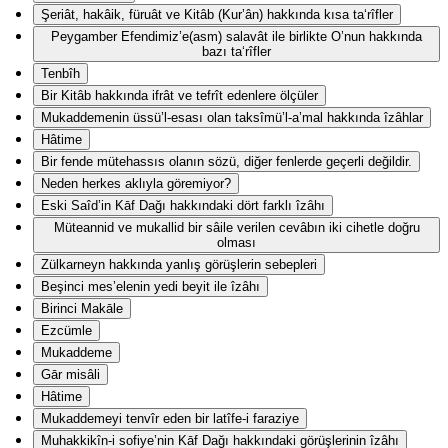
Şeriât, hakâik, füruât ve Kitâb (Kur’ân) hakkında kısa ta‘rîfler
Peygamber Efendimiz’e(asm) salavât ile birlikte O’nun hakkında
bazı ta‘rîfler
Tenbîh
Bir Kitâb hakkında ifrât ve tefrît edenlere ölçüler
Mukaddemenin üssü’l-esası olan taksîmü’l-a’mal hakkında îzâhlar
Hâtime
Bir fende mütehassıs olanın sözü, diğer fenlerde geçerli değildir.
Neden herkes aklıyla göremiyor?
Eski Saîd’in Kāf Dağı hakkındaki dört farklı îzâhı
Müteannid ve mukallid bir sâile verilen cevâbın iki cihetle doğru
olması
Zülkarneyn hakkında yanlış görüşlerin sebepleri
Beşinci mes’elenin yedi beyit ile îzâhı
Birinci Makāle
Ezcümle
Mukaddeme
Gār misâli
Hâtime
Mukaddemeyi tenvîr eden bir latîfe-i faraziye
Muhakkikîn-i sofiye’nin Kāf Dağı hakkındaki görüşlerinin îzâhı