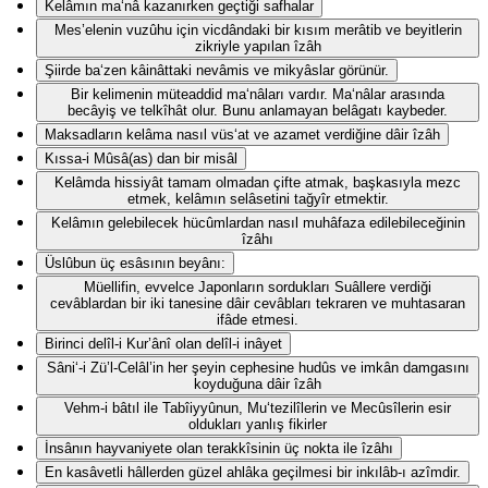
Kelâmın ma‘nâ kazanırken geçtiği safhalar
Mes’elenin vuzûhu için vicdândaki bir kısım merâtib ve beyitlerin
zikriyle yapılan îzâh
Şiirde ba‘zen kâinâttaki nevâmis ve mikyâslar görünür.
Bir kelimenin müteaddid ma‘nâları vardır. Ma‘nâlar arasında
becâyiş ve telkîhât olur. Bunu anlamayan belâgatı kaybeder.
Maksadların kelâma nasıl vüs‘at ve azamet verdiğine dâir îzâh
Kıssa-i Mûsâ(as) dan bir misâl
Kelâmda hissiyât tamam olmadan çifte atmak, başkasıyla mezc
etmek, kelâmın selâsetini tağyîr etmektir.
Kelâmın gelebilecek hücûmlardan nasıl muhâfaza edilebileceğinin
îzâhı
Üslûbun üç esâsının beyânı:
Müellifin, evvelce Japonların sordukları Suâllere verdiği
cevâblardan bir iki tanesine dâir cevâbları tekraren ve muhtasaran
ifâde etmesi.
Birinci delîl-i Kur’ânî olan delîl-i inâyet
Sâni‘-i Zü’l-Celâl’in her şeyin cephesine hudûs ve imkân damgasını
koyduğuna dâir îzâh
Vehm-i bâtıl ile Tabîiyyûnun, Mu‘tezilîlerin ve Mecûsîlerin esir
oldukları yanlış fikirler
İnsânın hayvaniyete olan terakkîsinin üç nokta ile îzâhı
En kasâvetli hâllerden güzel ahlâka geçilmesi bir inkılâb-ı azîmdir.