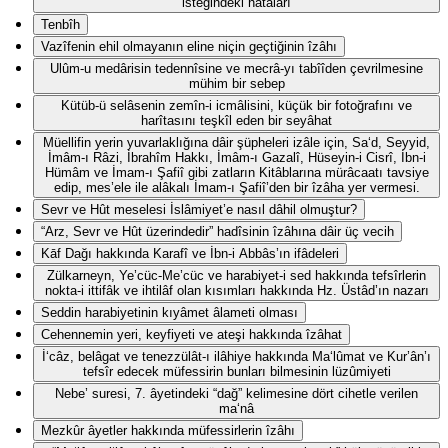
isteğindeki hatâları
Tenbîh
Vazîfenin ehil olmayanın eline niçin geçtiğinin îzâhı
Ulûm-u medârisin tedennîsine ve mecrâ-yı tabîîden çevrilmesine
mühim bir sebep
Kütüb-ü selâsenin zemîn-i icmâlisini, küçük bir fotoğrafını ve
harîtasını teşkîl eden bir seyâhat
Müellifin yerin yuvarlaklığına dâir şüpheleri izâle için, Sa‘d, Seyyid,
İmâm-ı Râzi, İbrahîm Hakkı, İmâm-ı Gazalî, Hüseyin-i Cisrî, İbn-i
Hümâm ve İmam-ı Şafiî gibi zatların Kitâblarına mürâcaatı tavsiye
edip, mes’ele ile alâkalı İmam-ı Şafiî’den bir îzâha yer vermesi.
Sevr ve Hût meselesi İslâmiyet’e nasıl dâhil olmuştur?
“Arz, Sevr ve Hût üzerindedir” hadîsinin îzâhına dâir üç vecih
Kāf Dağı hakkında Karafî ve İbn-i Abbâs’ın ifâdeleri
Zülkarneyn, Ye’cüc-Me’cüc ve harabiyet-i sed hakkında tefsîrlerin
nokta-i ittifâk ve ihtilâf olan kısımları hakkında Hz. Üstâd’ın nazarı
Seddin harabiyetinin kıyâmet âlameti olması
Cehennemin yeri, keyfiyeti ve ateşi hakkında îzâhat
İ‘câz, belâgat ve tenezzülât-ı ilâhiye hakkında Ma‘lûmat ve Kur’ân’ı
tefsîr edecek müfessirin bunları bilmesinin lüzûmiyeti
Nebe’ suresi, 7. âyetindeki “dağ” kelimesine dört cihetle verilen
ma‘nâ
Mezkûr âyetler hakkında müfessirlerin îzâhı