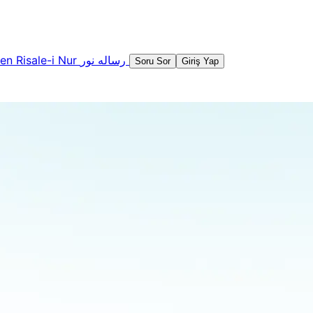
şen
Risale-i Nur
رساله نور
Soru Sor
Giriş Yap