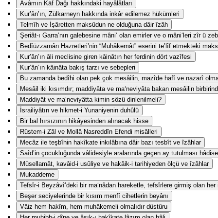
Avâmın Kāf Dağı hakkındaki hayâlâtları
Kur’ân’ın, Zülkarneyn hakkında inkâr edilemez hükümleri
Telmîh ve İşâretten maksûdun ne olduğuna dâir îzâh
Şeriât-ı Garra’nın galebesine mâni‘ olan emirler ve o mâni‘leri zîr ü z
Bedîüzzamân Hazretleri’nin “Muhâkemât” eserini te’lîf etmekteki mak
Kur’ân’ın âli meclisine giren kâinâtın her ferdinin dört vazîfesi
Kur’ân’ın kâinâta bakış tarzı ve sebepleri
Bu zamanda bedîhi olan pek çok mesâilin, mazîde hafî ve nazarî olm
Mesâil iki kısımdır; maddiyâta ve ma‘neviyâta bakan mesâilin birbirind
Maddiyât ve ma‘neviyâtta kimin sözü dinlenilmeli?
İsrailiyâtın ve hikmet-i Yunaniyenin duhûlü
Bir bal hırsızının hikâyesinden alınacak hisse
Rüstem-i Zâl ve Mollâ Nasreddîn Efendi misâlleri
Mecâz ile teşbîhin hakîkate inkılâbına dâir bazı tesbît ve îzâhlar
Saîd’in çocukluğunda vâlidesiyle aralarında geçen ay tutulması hâdise
Müsellamât, kavâid-i usûliye ve hakâik-i tarihiyeden ölçü ve îzâhlar
Mukaddeme
Tefsîr-i Beyzâvî’deki bir ma‘nâdan hareketle, tefsîrlere girmiş olan her
Beşer seciyelerinde bir kısım menfî cihetlerin beyânı
Vâiz hem hakîm, hem muhâkemeli olmalıdır düstûru
Her muhibb-i dîne ve âşık-ı hakîkate lâzım olan hâli