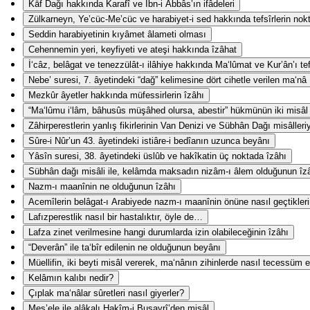
Kāf Dağı hakkında Karafî ve İbn-i Abbâs’ın ifâdeleri
Zülkarneyn, Ye’cüc-Me’cüc ve harabiyet-i sed hakkında tefsîrlerin nokta-
Seddin harabiyetinin kıyâmet âlameti olması
Cehennemin yeri, keyfiyeti ve ateşi hakkında îzâhat
İ‘câz, belâgat ve tenezzülât-ı ilâhiye hakkında Ma‘lûmat ve Kur’ân’ı te
Nebe’ suresi, 7. âyetindeki “dağ” kelimesine dört cihetle verilen ma‘nâ
Mezkûr âyetler hakkında müfessirlerin îzâhı
“Ma‘lûmu i‘lâm, bâhusûs müşâhed olursa, abestir” hükmünün iki misâl i
Zâhirperestlerin yanlış fikirlerinin Van Denizi ve Sübhân Dağı misâlleri
Sûre-i Nûr’un 43. âyetindeki istiâre-i bedîanın uzunca beyânı
Yâsîn suresi, 38. âyetindeki üslûb ve hakîkatin üç noktada îzâhı
Sübhân dağı misâli ile, kelâmda maksadın nizâm-ı âlem olduğunun îz
Nazm-ı maanînin ne olduğunun îzâhı
Acemîlerin belâgat-ı Arabiyede nazm-ı maanînin önüne nasıl geçtikler
Lafızperestlik nasıl bir hastalıktır, öyle de…
Lafza zinet verilmesine hangi durumlarda izin olabileceğinin îzâhı
“Deverân” ile ta‘bîr edilenin ne olduğunun beyânı
Müellifin, iki beyti misâl vererek, ma‘nânın zihinlerde nasıl tecessüm e
Kelâmın kalıbı nedir?
Çıplak ma‘nâlar sûretleri nasıl giyerler?
Mes’ele ile alâkalı Hakîm-i Busayrî’den misâl