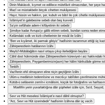
Dinin Makāsıdı, kıymet ve edillece mütefâvit olmasından, her şeye hak
Mazî ve müstakbelin birçok cihetten mukâyesesi
Hayır, hüsün ve hakkın, şer, kubuh ve bâtıl ile çok cihetle mukâyesesi
İslâmiyet’in galebesine sebeb olan beş kuvveti
Sa‘yin sefâhate adem-i kifâyetinin iki sebebi
Şimdiye kadar Avrupa’yı gālib ettiren sebeb, bundan sonra neden etm
Kelâmdaki sıdk ve kizb cihetlerinin bir misâl ile îzâhı
“Ben ve kıyâmet, iki parmak gibiyiz” hadîsinin tazammun ettiği üç kaz
Zâhirperestlerin hatâlarının îzâhı
Meylü’l-Mübâlağâtın nasıl ortaya çıkıp ilerlediğinin beyânı
Câhil dost hükmünde olan Zâhirperestlerin küreviyet-i arz hakkındaki ha
Zâhirperestlerin, Peygamberimizin(asm) her hâlini hârikulâde görme ist
Tenbîh
Vazîfenin ehil olmayanın eline niçin geçtiğinin îzâhı
Ulûm-u medârisin tedennîsine ve mecrâ-yı tabîîden çevrilmesine mühi
Kütüb-ü selâsenin zemîn-i icmâlisini, küçük bir fotoğrafını ve harîtasın
Müellifin yerin yuvarlaklığına dâir şüpheleri izâle için, Sa‘d, Seyy
Sevr ve Hût meselesi İslâmiyet’e nasıl dâhil olmuştur?
“Arz, Sevr ve Hût üzerindedir” hadîsinin îzâhına dâir üç vecih