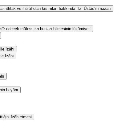
i ittifâk ve ihtilâf olan kısımları hakkında Hz. Üstâd’ın nazarı
fsîr edecek müfessirin bunları bilmesinin lüzûmiyeti
le îzâhı
yle îzâhı
âhı
inin beyânı
ttiğini îzâh etmesi