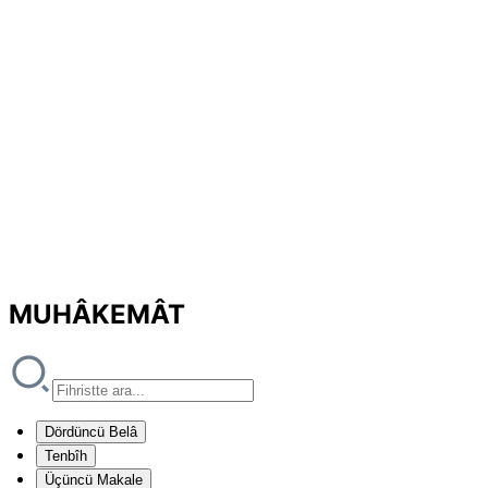
MUHÂKEMÂT
Dördüncü Belâ
Tenbîh
Üçüncü Makale