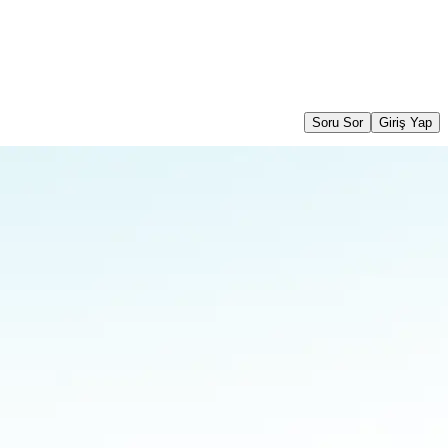
Soru Sor
Giriş Yap