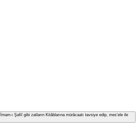
İmam-ı Şafiî gibi zatların Kitâblarına mürâcaatı tavsiye edip, mes’ele ile