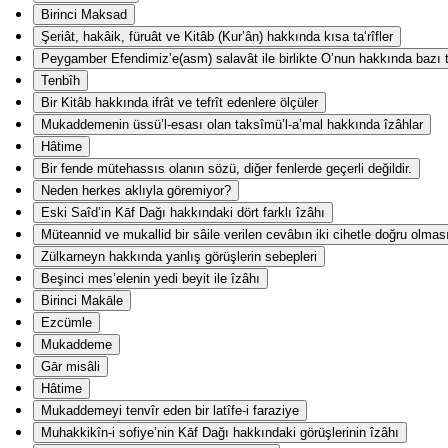
Birinci Maksad
Şeriât, hakâik, füruât ve Kitâb (Kur’ân) hakkında kısa ta‘rîfler
Peygamber Efendimiz’e(asm) salavât ile birlikte O’nun hakkında bazı ta
Tenbîh
Bir Kitâb hakkında ifrât ve tefrît edenlere ölçüler
Mukaddemenin üssü’l-esası olan taksîmü’l-a’mal hakkında îzâhlar
Hâtime
Bir fende mütehassıs olanın sözü, diğer fenlerde geçerli değildir.
Neden herkes aklıyla göremiyor?
Eski Saîd’in Kāf Dağı hakkındaki dört farklı îzâhı
Müteannid ve mukallid bir sâile verilen cevâbın iki cihetle doğru olmas
Zülkarneyn hakkında yanlış görüşlerin sebepleri
Beşinci mes’elenin yedi beyit ile îzâhı
Birinci Makāle
Ezcümle
Mukaddeme
Gār misâli
Hâtime
Mukaddemeyi tenvîr eden bir latîfe-i faraziye
Muhakkikîn-i sofiye’nin Kāf Dağı hakkındaki görüşlerinin îzâhı