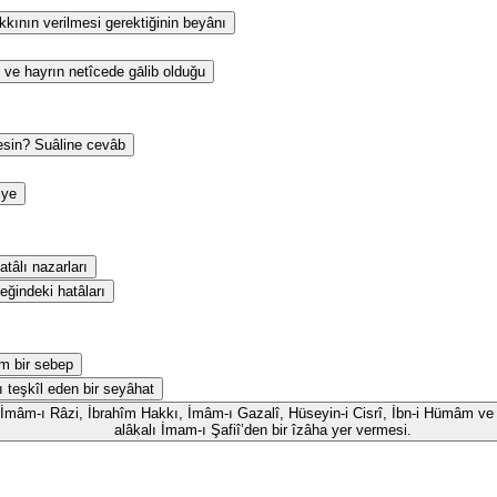
kının verilmesi gerektiğinin beyânı
 ve hayrın netîcede gālib olduğu
esin? Suâline cevâb
iye
tâlı nazarları
eğindeki hatâları
m bir sebep
ı teşkîl eden bir seyâhat
id, İmâm-ı Râzi, İbrahîm Hakkı, İmâm-ı Gazalî, Hüseyin-i Cisrî, İbn-i Hümâm ve 
alâkalı İmam-ı Şafiî’den bir îzâha yer vermesi.