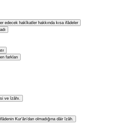
eber edecek hakîkatler hakkında kısa ifâdeler
sadı
ası
en farkları
si ve îzâhı.
 ifâdenin Kur’ân’dan olmadığına dâir îzâh.