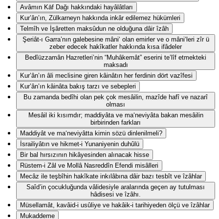
Avâmın Kāf Dağı hakkındaki hayâlâtları
Kur’ân’ın, Zülkarneyn hakkında inkâr edilemez hükümleri
Telmîh ve İşâretten maksûdun ne olduğuna dâir îzâh
Şeriât-ı Garra’nın galebesine mâni‘ olan emirler ve o mâni‘leri zîr ü
zeber edecek hakîkatler hakkında kısa ifâdeler
Bedîüzzamân Hazretleri’nin “Muhâkemât” eserini te’lîf etmekteki
maksadı
Kur’ân’ın âli meclisine giren kâinâtın her ferdinin dört vazîfesi
Kur’ân’ın kâinâta bakış tarzı ve sebepleri
Bu zamanda bedîhi olan pek çok mesâilin, mazîde hafî ve nazarî
olması
Mesâil iki kısımdır; maddiyâta ve ma‘neviyâta bakan mesâilin
birbirinden farkları
Maddiyât ve ma‘neviyâtta kimin sözü dinlenilmeli?
İsrailiyâtın ve hikmet-i Yunaniyenin duhûlü
Bir bal hırsızının hikâyesinden alınacak hisse
Rüstem-i Zâl ve Mollâ Nasreddîn Efendi misâlleri
Mecâz ile teşbîhin hakîkate inkılâbına dâir bazı tesbît ve îzâhlar
Saîd’in çocukluğunda vâlidesiyle aralarında geçen ay tutulması
hâdisesi ve îzâhı.
Müsellamât, kavâid-i usûliye ve hakâik-i tarihiyeden ölçü ve îzâhlar
Mukaddeme