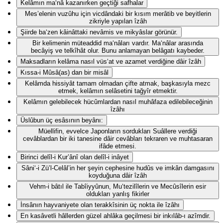
Kelâmın ma‘nâ kazanırken geçtiği safhalar
Mes’elenin vuzûhu için vicdândaki bir kısım merâtib ve beyitlerin
zikriyle yapılan îzâh
Şiirde ba‘zen kâinâttaki nevâmis ve mikyâslar görünür.
Bir kelimenin müteaddid ma‘nâları vardır. Ma‘nâlar arasında
becâyiş ve telkîhât olur. Bunu anlamayan belâgatı kaybeder.
Maksadların kelâma nasıl vüs‘at ve azamet verdiğine dâir îzâh
Kıssa-i Mûsâ(as) dan bir misâl
Kelâmda hissiyât tamam olmadan çifte atmak, başkasıyla mezc
etmek, kelâmın selâsetini tağyîr etmektir.
Kelâmın gelebilecek hücûmlardan nasıl muhâfaza edilebileceğinin
îzâhı
Üslûbun üç esâsının beyânı:
Müellifin, evvelce Japonların sordukları Suâllere verdiği
cevâblardan bir iki tanesine dâir cevâbları tekraren ve muhtasaran
ifâde etmesi.
Birinci delîl-i Kur’ânî olan delîl-i inâyet
Sâni‘-i Zü’l-Celâl’in her şeyin cephesine hudûs ve imkân damgasını
koyduğuna dâir îzâh
Vehm-i bâtıl ile Tabîiyyûnun, Mu‘tezilîlerin ve Mecûsîlerin esir
oldukları yanlış fikirler
İnsânın hayvaniyete olan terakkîsinin üç nokta ile îzâhı
En kasâvetli hâllerden güzel ahlâka geçilmesi bir inkılâb-ı azîmdir.