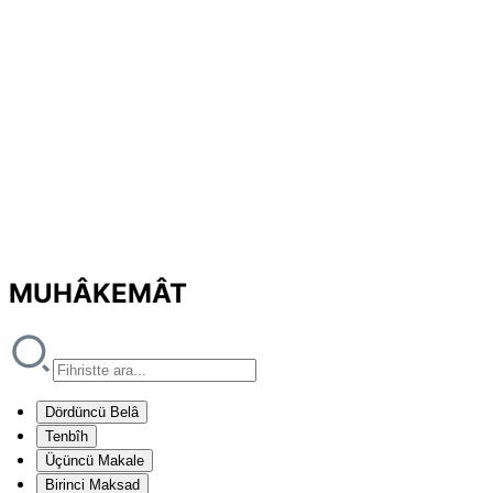
MUHÂKEMÂT
Dördüncü Belâ
Tenbîh
Üçüncü Makale
Birinci Maksad