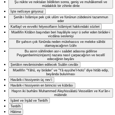
Şu nükte ve noktaları bildikten sonra, geniş ve muhâkemeli ve
müdakkik bir zihinle dinle
İşte netîceye giriyoruz
Şeriât-i İslâmiye pek çok ulûm ve fünûnun zübdesini tazammun
eder
Karllayl ve evvelki felyesofların İslâmiyet hakkındaki sözleri
Müellifin Kitâbın başından beri hayâliyle seyr ü sefer eden birâder-i
vicdâna seslenişi
Bir şahsın çok fünûnda neden mütehassıs ve meleke sâhibi
olamayacağının îzâhı
Bu asrın sâhilinden asr-ı saâdet adasına gidilirse
Peygamberimizin(asm) nazara nasıl çarpacağının ve tecellî
edeceğinin beyânı
Şeriâtın nevâmisinden edilecek Suâlin cevâbı
Müellifin “Yâhû, ey birâder” ve “Yâ eyyühe’l-hoto” diye hitâb edip,
beyânda bulunması
Havârik-i hissiyenin üç nev‘i
Havârik-i hissiyenin en birincisi ve kübrâsı
Haşrın iki burhânı Muhammed Aleyhissâlatü Vesselâm ve Kur’ân-ı
mübindir.
İşâret ve İrşâd ve Tenbîh
Tenbîh
Hâtime