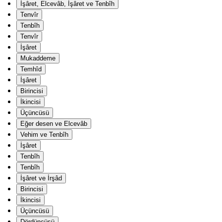
İşâret, Elcevâb, İşâret ve Tenbîh
Tenvîr
Tenbîh
Tenvîr
İşâret
Mukaddeme
Temhîd
İşâret
Birincisi
İkincisi
Üçüncüsü
Eğer desen ve Elcevâb
Vehim ve Tenbîh
İşâret
Tenbîh
Tenbîh
İşâret ve İrşâd
Birincisi
İkincisi
Üçüncüsü
Dördüncüsü