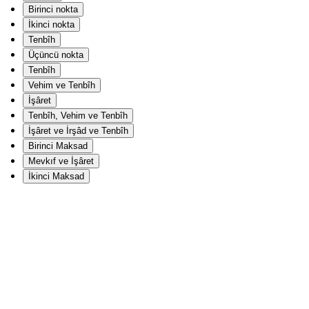
Birinci nokta
İkinci nokta
Tenbîh
Üçüncü nokta
Tenbîh
Vehim ve Tenbîh
İşâret
Tenbîh, Vehim ve Tenbîh
İşâret ve İrşâd ve Tenbîh
Birinci Maksad
Mevkıf ve İşâret
İkinci Maksad