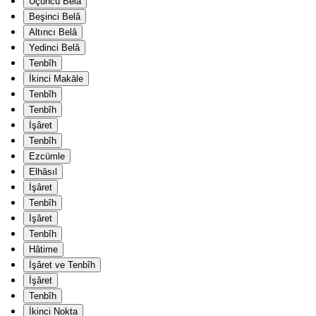
Üçüncü Belâ
Beşinci Belâ
Altıncı Belâ
Yedinci Belâ
Tenbîh
İkinci Makāle
Tenbîh
Tenbîh
İşâret
Tenbîh
Ezcümle
Elhâsıl
İşâret
Tenbîh
İşâret
Tenbîh
Hâtime
İşâret ve Tenbîh
İşâret
Tenbîh
İkinci Nokta