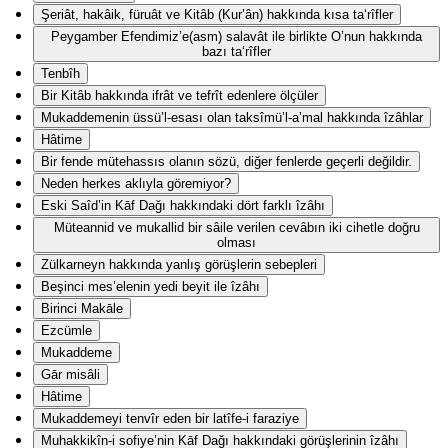
Şeriât, hakâik, füruât ve Kitâb (Kur’ân) hakkında kısa ta‘rîfler
Peygamber Efendimiz’e(asm) salavât ile birlikte O’nun hakkında
bazı ta‘rîfler
Tenbîh
Bir Kitâb hakkında ifrât ve tefrît edenlere ölçüler
Mukaddemenin üssü’l-esası olan taksîmü’l-a’mal hakkında îzâhlar
Hâtime
Bir fende mütehassıs olanın sözü, diğer fenlerde geçerli değildir.
Neden herkes aklıyla göremiyor?
Eski Saîd’in Kāf Dağı hakkındaki dört farklı îzâhı
Müteannid ve mukallid bir sâile verilen cevâbın iki cihetle doğru
olması
Zülkarneyn hakkında yanlış görüşlerin sebepleri
Beşinci mes’elenin yedi beyit ile îzâhı
Birinci Makāle
Ezcümle
Mukaddeme
Gār misâli
Hâtime
Mukaddemeyi tenvîr eden bir latîfe-i faraziye
Muhakkikîn-i sofiye’nin Kāf Dağı hakkındaki görüşlerinin îzâhı