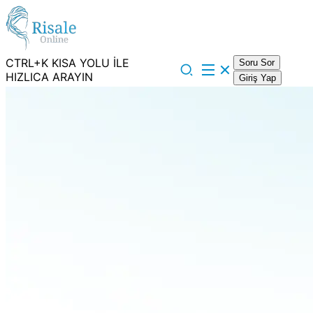
CTRL+K KISA YOLU İLE
Soru Sor
HIZLICA ARAYIN
Giriş Yap