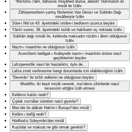
“Ma‘lûmu i‘lâm, bâhusûs müşâhed olursa, abestir” hükmünün iki
misâl ile îzâhı
Zâhirperestlerin yanlış fikirlerinin Van Denizi ve Sübhân Dağı
misâlleriyle îzâhı
Sûre-i Nûr’un 43. âyetindeki istiâre-i bedîanın uzunca beyânı
Yâsîn suresi, 38. âyetindeki üslûb ve hakîkatin üç noktada îzâhı
Sübhân dağı misâli ile, kelâmda maksadın nizâm-ı âlem olduğunun
îzâhı
Nazm-ı maanînin ne olduğunun îzâhı
Acemîlerin belâgat-ı Arabiyede nazm-ı maanînin önüne nasıl
geçtiklerinin beyânı
Lafızperestlik nasıl bir hastalıktır, öyle de…
Lafza zinet verilmesine hangi durumlarda izin olabileceğinin îzâhı
“Deverân” ile ta‘bîr edilenin ne olduğunun beyânı
Müellifin, iki beyti misâl vererek, ma‘nânın zihinlerde nasıl
tecessüm ettiğini îzâh etmesi
Kelâmın kalıbı nedir?
Çıplak ma‘nâlar sûretleri nasıl giyerler?
Mes’ele ile alâkalı Hakîm-i Busayrî’den misâl
Kelâm-ı belîğ nedir?
Hüdhüd-ü Süleymân’dan misâl
Kuyûdat ve maksat ne gibi olmak gerektir?