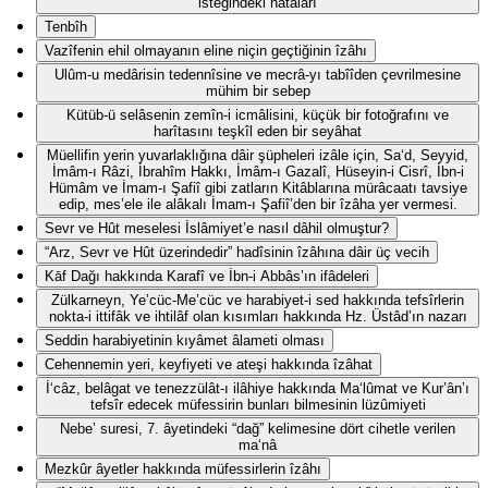
isteğindeki hatâları
Tenbîh
Vazîfenin ehil olmayanın eline niçin geçtiğinin îzâhı
Ulûm-u medârisin tedennîsine ve mecrâ-yı tabîîden çevrilmesine
mühim bir sebep
Kütüb-ü selâsenin zemîn-i icmâlisini, küçük bir fotoğrafını ve
harîtasını teşkîl eden bir seyâhat
Müellifin yerin yuvarlaklığına dâir şüpheleri izâle için, Sa‘d, Seyyid,
İmâm-ı Râzi, İbrahîm Hakkı, İmâm-ı Gazalî, Hüseyin-i Cisrî, İbn-i
Hümâm ve İmam-ı Şafiî gibi zatların Kitâblarına mürâcaatı tavsiye
edip, mes’ele ile alâkalı İmam-ı Şafiî’den bir îzâha yer vermesi.
Sevr ve Hût meselesi İslâmiyet’e nasıl dâhil olmuştur?
“Arz, Sevr ve Hût üzerindedir” hadîsinin îzâhına dâir üç vecih
Kāf Dağı hakkında Karafî ve İbn-i Abbâs’ın ifâdeleri
Zülkarneyn, Ye’cüc-Me’cüc ve harabiyet-i sed hakkında tefsîrlerin
nokta-i ittifâk ve ihtilâf olan kısımları hakkında Hz. Üstâd’ın nazarı
Seddin harabiyetinin kıyâmet âlameti olması
Cehennemin yeri, keyfiyeti ve ateşi hakkında îzâhat
İ‘câz, belâgat ve tenezzülât-ı ilâhiye hakkında Ma‘lûmat ve Kur’ân’ı
tefsîr edecek müfessirin bunları bilmesinin lüzûmiyeti
Nebe’ suresi, 7. âyetindeki “dağ” kelimesine dört cihetle verilen
ma‘nâ
Mezkûr âyetler hakkında müfessirlerin îzâhı