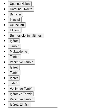
Üçüncü Nokta
Dördüncü Nokta
Birincisi
İkincisi
Üçüncüsü
Elhâsıl
Bu mes’elenin hâtimesi
İşâret
Tenbîh
Mukaddeme
Tenbîh
Vehim ve Tenbîh
İşâret
Tenbîh
İşâret
Telvîh
Vehim ve Tenbîh
İşâret ve Tenvîr
Vehim ve Tenbîh
İşâret, Elhâsıl