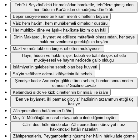
Tefsîr-i Beyzâvî’deki bir ma‘nâdan hareketle, tefsîrlere girmiş olan
her ifâdenin Kur’ân’dan olmadığına dâir îzâh.
Beşer seciyelerinde bir kısım menfî cihetlerin beyânı
Vâiz hem hakîm, hem muhâkemeli olmalıdır düstûru
Her muhibb-i dîne ve âşık-ı hakîkate lâzım olan hâli
Dinin Makāsıdı, kıymet ve edillece mütefâvit olmasından, her şeye
hakkının verilmesi gerektiğinin beyânı
Mazî ve müstakbelin birçok cihetten mukâyesesi
Hayır, hüsün ve hakkın, şer, kubuh ve bâtıl ile çok cihetle
mukâyesesi ve hayrın netîcede gālib olduğu
İslâmiyet’in galebesine sebeb olan beş kuvveti
Sa‘yin sefâhate adem-i kifâyetinin iki sebebi
Şimdiye kadar Avrupa’yı gālib ettiren sebeb, bundan sonra neden
etmesin? Suâline cevâb
Kelâmdaki sıdk ve kizb cihetlerinin bir misâl ile îzâhı
“Ben ve kıyâmet, iki parmak gibiyiz” hadîsinin tazammun ettiği üç
kaziye
Zâhirperestlerin hatâlarının îzâhı
Meylü’l-Mübâlağâtın nasıl ortaya çıkıp ilerlediğinin beyânı
Câhil dost hükmünde olan Zâhirperestlerin küreviyet-i arz
hakkındaki hatâlı nazarları
Zâhirperestlerin, Peygamberimizin(asm) her hâlini hârikulâde görme