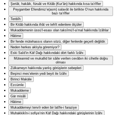
Şeriât, hakâik, füruât ve Kitâb (Kur’ân) hakkında kısa ta‘rîfler
Peygamber Efendimiz’e(asm) salavât ile birlikte O’nun hakkında
bazı ta‘rîfler
Tenbîh
Bir Kitâb hakkında ifrât ve tefrît edenlere ölçüler
Mukaddemenin üssü’l-esası olan taksîmü’l-a’mal hakkında îzâhlar
Hâtime
Bir fende mütehassıs olanın sözü, diğer fenlerde geçerli değildir.
Neden herkes aklıyla göremiyor?
Eski Saîd’in Kāf Dağı hakkındaki dört farklı îzâhı
Müteannid ve mukallid bir sâile verilen cevâbın iki cihetle doğru
olması
Zülkarneyn hakkında yanlış görüşlerin sebepleri
Beşinci mes’elenin yedi beyit ile îzâhı
Birinci Makāle
Ezcümle
Mukaddeme
Gār misâli
Hâtime
Mukaddemeyi tenvîr eden bir latîfe-i faraziye
Muhakkikîn-i sofiye’nin Kāf Dağı hakkındaki görüşlerinin îzâhı