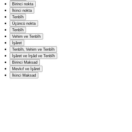
Birinci nokta
İkinci nokta
Tenbîh
Üçüncü nokta
Tenbîh
Vehim ve Tenbîh
İşâret
Tenbîh, Vehim ve Tenbîh
İşâret ve İrşâd ve Tenbîh
Birinci Maksad
Mevkıf ve İşâret
İkinci Maksad