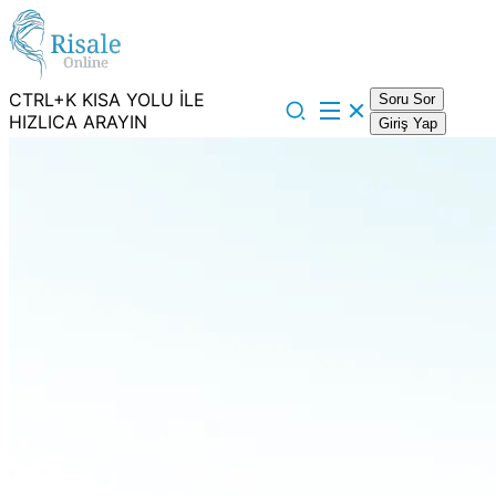
CTRL+K KISA YOLU İLE
Soru Sor
HIZLICA ARAYIN
Giriş Yap