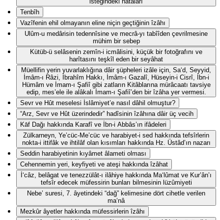
isteğindeki hatâları
Tenbîh
Vazîfenin ehil olmayanın eline niçin geçtiğinin îzâhı
Ulûm-u medârisin tedennîsine ve mecrâ-yı tabîîden çevrilmesine
mühim bir sebep
Kütüb-ü selâsenin zemîn-i icmâlisini, küçük bir fotoğrafını ve
harîtasını teşkîl eden bir seyâhat
Müellifin yerin yuvarlaklığına dâir şüpheleri izâle için, Sa‘d, Seyyid,
İmâm-ı Râzi, İbrahîm Hakkı, İmâm-ı Gazalî, Hüseyin-i Cisrî, İbn-i
Hümâm ve İmam-ı Şafiî gibi zatların Kitâblarına mürâcaatı tavsiye
edip, mes’ele ile alâkalı İmam-ı Şafiî’den bir îzâha yer vermesi.
Sevr ve Hût meselesi İslâmiyet’e nasıl dâhil olmuştur?
“Arz, Sevr ve Hût üzerindedir” hadîsinin îzâhına dâir üç vecih
Kāf Dağı hakkında Karafî ve İbn-i Abbâs’ın ifâdeleri
Zülkarneyn, Ye’cüc-Me’cüc ve harabiyet-i sed hakkında tefsîrlerin
nokta-i ittifâk ve ihtilâf olan kısımları hakkında Hz. Üstâd’ın nazarı
Seddin harabiyetinin kıyâmet âlameti olması
Cehennemin yeri, keyfiyeti ve ateşi hakkında îzâhat
İ‘câz, belâgat ve tenezzülât-ı ilâhiye hakkında Ma‘lûmat ve Kur’ân’ı
tefsîr edecek müfessirin bunları bilmesinin lüzûmiyeti
Nebe’ suresi, 7. âyetindeki “dağ” kelimesine dört cihetle verilen
ma‘nâ
Mezkûr âyetler hakkında müfessirlerin îzâhı