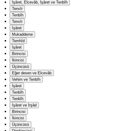
İşâret, Elcevâb, İşâret ve Tenbîh
Tenvîr
Tenbîh
Tenvîr
İşâret
Mukaddeme
Temhîd
İşâret
Birincisi
İkincisi
Üçüncüsü
Eğer desen ve Elcevâb
Vehim ve Tenbîh
İşâret
Tenbîh
Tenbîh
İşâret ve İrşâd
Birincisi
İkincisi
Üçüncüsü
Dördüncüsü