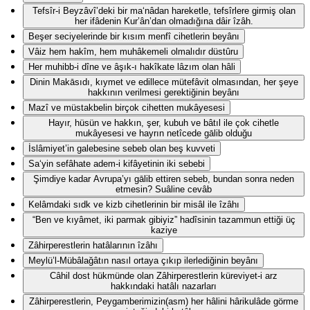
Tefsîr-i Beyzâvî’deki bir ma‘nâdan hareketle, tefsîrlere girmiş olan
her ifâdenin Kur’ân’dan olmadığına dâir îzâh.
Beşer seciyelerinde bir kısım menfî cihetlerin beyânı
Vâiz hem hakîm, hem muhâkemeli olmalıdır düstûru
Her muhibb-i dîne ve âşık-ı hakîkate lâzım olan hâli
Dinin Makāsıdı, kıymet ve edillece mütefâvit olmasından, her şeye
hakkının verilmesi gerektiğinin beyânı
Mazî ve müstakbelin birçok cihetten mukâyesesi
Hayır, hüsün ve hakkın, şer, kubuh ve bâtıl ile çok cihetle
mukâyesesi ve hayrın netîcede gālib olduğu
İslâmiyet’in galebesine sebeb olan beş kuvveti
Sa‘yin sefâhate adem-i kifâyetinin iki sebebi
Şimdiye kadar Avrupa’yı gālib ettiren sebeb, bundan sonra neden
etmesin? Suâline cevâb
Kelâmdaki sıdk ve kizb cihetlerinin bir misâl ile îzâhı
“Ben ve kıyâmet, iki parmak gibiyiz” hadîsinin tazammun ettiği üç
kaziye
Zâhirperestlerin hatâlarının îzâhı
Meylü’l-Mübâlağâtın nasıl ortaya çıkıp ilerlediğinin beyânı
Câhil dost hükmünde olan Zâhirperestlerin küreviyet-i arz
hakkındaki hatâlı nazarları
Zâhirperestlerin, Peygamberimizin(asm) her hâlini hârikulâde görme