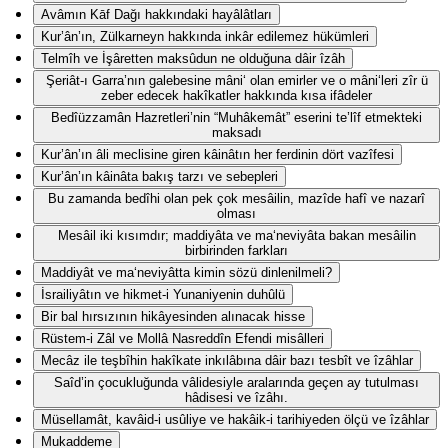
Avâmın Kāf Dağı hakkındaki hayâlâtları
Kur’ân’ın, Zülkarneyn hakkında inkâr edilemez hükümleri
Telmîh ve İşâretten maksûdun ne olduğuna dâir îzâh
Şeriât-ı Garra’nın galebesine mâni‘ olan emirler ve o mâni‘leri zîr ü
zeber edecek hakîkatler hakkında kısa ifâdeler
Bedîüzzamân Hazretleri’nin “Muhâkemât” eserini te’lîf etmekteki
maksadı
Kur’ân’ın âli meclisine giren kâinâtın her ferdinin dört vazîfesi
Kur’ân’ın kâinâta bakış tarzı ve sebepleri
Bu zamanda bedîhi olan pek çok mesâilin, mazîde hafî ve nazarî
olması
Mesâil iki kısımdır; maddiyâta ve ma‘neviyâta bakan mesâilin
birbirinden farkları
Maddiyât ve ma‘neviyâtta kimin sözü dinlenilmeli?
İsrailiyâtın ve hikmet-i Yunaniyenin duhûlü
Bir bal hırsızının hikâyesinden alınacak hisse
Rüstem-i Zâl ve Mollâ Nasreddîn Efendi misâlleri
Mecâz ile teşbîhin hakîkate inkılâbına dâir bazı tesbît ve îzâhlar
Saîd’in çocukluğunda vâlidesiyle aralarında geçen ay tutulması
hâdisesi ve îzâhı.
Müsellamât, kavâid-i usûliye ve hakâik-i tarihiyeden ölçü ve îzâhlar
Mukaddeme