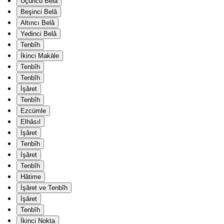
Üçüncü Belâ
Beşinci Belâ
Altıncı Belâ
Yedinci Belâ
Tenbîh
İkinci Makāle
Tenbîh
Tenbîh
İşâret
Tenbîh
Ezcümle
Elhâsıl
İşâret
Tenbîh
İşâret
Tenbîh
Hâtime
İşâret ve Tenbîh
İşâret
Tenbîh
İkinci Nokta