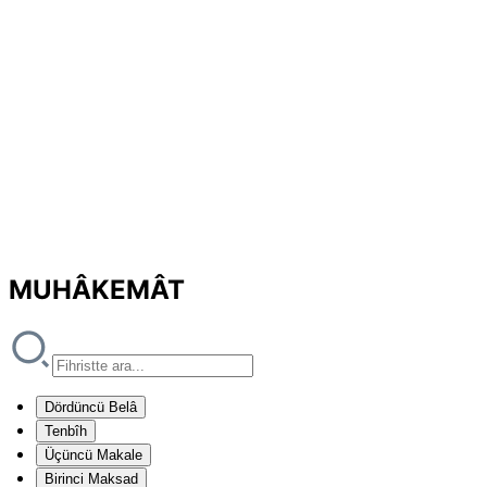
MUHÂKEMÂT
Dördüncü Belâ
Tenbîh
Üçüncü Makale
Birinci Maksad