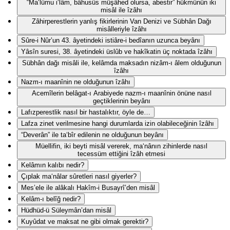
“Ma‘lûmu i‘lâm, bâhusûs müşâhed olursa, abestir” hükmünün iki
misâl ile îzâhı
Zâhirperestlerin yanlış fikirlerinin Van Denizi ve Sübhân Dağı
misâlleriyle îzâhı
Sûre-i Nûr’un 43. âyetindeki istiâre-i bedîanın uzunca beyânı
Yâsîn suresi, 38. âyetindeki üslûb ve hakîkatin üç noktada îzâhı
Sübhân dağı misâli ile, kelâmda maksadın nizâm-ı âlem olduğunun
îzâhı
Nazm-ı maanînin ne olduğunun îzâhı
Acemîlerin belâgat-ı Arabiyede nazm-ı maanînin önüne nasıl
geçtiklerinin beyânı
Lafızperestlik nasıl bir hastalıktır, öyle de…
Lafza zinet verilmesine hangi durumlarda izin olabileceğinin îzâhı
“Deverân” ile ta‘bîr edilenin ne olduğunun beyânı
Müellifin, iki beyti misâl vererek, ma‘nânın zihinlerde nasıl
tecessüm ettiğini îzâh etmesi
Kelâmın kalıbı nedir?
Çıplak ma‘nâlar sûretleri nasıl giyerler?
Mes’ele ile alâkalı Hakîm-i Busayrî’den misâl
Kelâm-ı belîğ nedir?
Hüdhüd-ü Süleymân’dan misâl
Kuyûdat ve maksat ne gibi olmak gerektir?