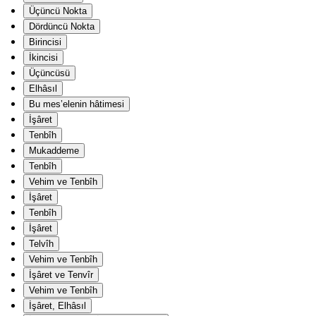
Üçüncü Nokta
Dördüncü Nokta
Birincisi
İkincisi
Üçüncüsü
Elhâsıl
Bu mes’elenin hâtimesi
İşâret
Tenbîh
Mukaddeme
Tenbîh
Vehim ve Tenbîh
İşâret
Tenbîh
İşâret
Telvîh
Vehim ve Tenbîh
İşâret ve Tenvîr
Vehim ve Tenbîh
İşâret, Elhâsıl