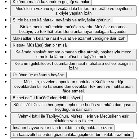
Kelâmın ma‘nâ kazanırken geçtiği safhalar
Mes’elenin vuzûhu için vicdândaki bir kısım merâtib ve beyitlerin
zikriyle yapılan îzâh
Şiirde ba‘zen kâinâttaki nevâmis ve mikyâslar görünür.
Bir kelimenin müteaddid ma‘nâları vardır. Ma‘nâlar arasında
becâyiş ve telkîhât olur. Bunu anlamayan belâgatı kaybeder.
Maksadların kelâma nasıl vüs‘at ve azamet verdiğine dâir îzâh
Kıssa-i Mûsâ(as) dan bir misâl
Kelâmda hissiyât tamam olmadan çifte atmak, başkasıyla mezc
etmek, kelâmın selâsetini tağyîr etmektir.
Kelâmın gelebilecek hücûmlardan nasıl muhâfaza edilebileceğinin
îzâhı
Üslûbun üç esâsının beyânı:
Müellifin, evvelce Japonların sordukları Suâllere verdiği
cevâblardan bir iki tanesine dâir cevâbları tekraren ve muhtasaran
ifâde etmesi.
Birinci delîl-i Kur’ânî olan delîl-i inâyet
Sâni‘-i Zü’l-Celâl’in her şeyin cephesine hudûs ve imkân damgasını
koyduğuna dâir îzâh
Vehm-i bâtıl ile Tabîiyyûnun, Mu‘tezilîlerin ve Mecûsîlerin esir
oldukları yanlış fikirler
İnsânın hayvaniyete olan terakkîsinin üç nokta ile îzâhı
En kasâvetli hâllerden güzel ahlâka geçilmesi bir inkılâb-ı azîmdir.