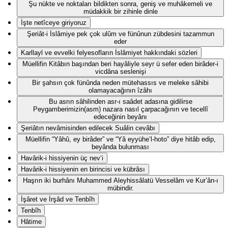
Şu nükte ve noktaları bildikten sonra, geniş ve muhâkemeli ve
müdakkik bir zihinle dinle
İşte netîceye giriyoruz
Şeriât-i İslâmiye pek çok ulûm ve fünûnun zübdesini tazammun
eder
Karllayl ve evvelki felyesofların İslâmiyet hakkındaki sözleri
Müellifin Kitâbın başından beri hayâliyle seyr ü sefer eden birâder-i
vicdâna seslenişi
Bir şahsın çok fünûnda neden mütehassıs ve meleke sâhibi
olamayacağının îzâhı
Bu asrın sâhilinden asr-ı saâdet adasına gidilirse
Peygamberimizin(asm) nazara nasıl çarpacağının ve tecellî
edeceğinin beyânı
Şeriâtın nevâmisinden edilecek Suâlin cevâbı
Müellifin “Yâhû, ey birâder” ve “Yâ eyyühe’l-hoto” diye hitâb edip,
beyânda bulunması
Havârik-i hissiyenin üç nev‘i
Havârik-i hissiyenin en birincisi ve kübrâsı
Haşrın iki burhânı Muhammed Aleyhissâlatü Vesselâm ve Kur’ân-ı
mübindir.
İşâret ve İrşâd ve Tenbîh
Tenbîh
Hâtime