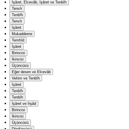
İşâret, Elcevâb, İşâret ve Tenbîh
Tenvîr
Tenbîh
Tenvîr
İşâret
Mukaddeme
Temhîd
İşâret
Birincisi
İkincisi
Üçüncüsü
Eğer desen ve Elcevâb
Vehim ve Tenbîh
İşâret
Tenbîh
Tenbîh
İşâret ve İrşâd
Birincisi
İkincisi
Üçüncüsü
Dördüncüsü