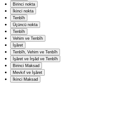
Birinci nokta
İkinci nokta
Tenbîh
Üçüncü nokta
Tenbîh
Vehim ve Tenbîh
İşâret
Tenbîh, Vehim ve Tenbîh
İşâret ve İrşâd ve Tenbîh
Birinci Maksad
Mevkıf ve İşâret
İkinci Maksad