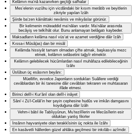
Kelâmın ma‘nâ kazanırken geçtiği safhalar
Mes’elenin vuzûhu için vicdândaki bir kısım merâtib ve beyitlerin
zikriyle yapılan îzâh
Şiirde ba‘zen kâinâttaki nevâmis ve mikyâslar görünür.
Bir kelimenin müteaddid ma‘nâları vardır. Ma‘nâlar arasında
becâyiş ve telkîhât olur. Bunu anlamayan belâgatı kaybeder.
Maksadların kelâma nasıl vüs‘at ve azamet verdiğine dâir îzâh
Kıssa-i Mûsâ(as) dan bir misâl
Kelâmda hissiyât tamam olmadan çifte atmak, başkasıyla mezc
etmek, kelâmın selâsetini tağyîr etmektir.
Kelâmın gelebilecek hücûmlardan nasıl muhâfaza edilebileceğinin
îzâhı
Üslûbun üç esâsının beyânı:
Müellifin, evvelce Japonların sordukları Suâllere verdiği
cevâblardan bir iki tanesine dâir cevâbları tekraren ve muhtasaran
ifâde etmesi.
Birinci delîl-i Kur’ânî olan delîl-i inâyet
Sâni‘-i Zü’l-Celâl’in her şeyin cephesine hudûs ve imkân damgasını
koyduğuna dâir îzâh
Vehm-i bâtıl ile Tabîiyyûnun, Mu‘tezilîlerin ve Mecûsîlerin esir
oldukları yanlış fikirler
İnsânın hayvaniyete olan terakkîsinin üç nokta ile îzâhı
En kasâvetli hâllerden güzel ahlâka geçilmesi bir inkılâb-ı azîmdir.