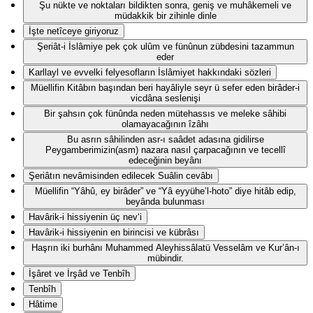
Şu nükte ve noktaları bildikten sonra, geniş ve muhâkemeli ve
müdakkik bir zihinle dinle
İşte netîceye giriyoruz
Şeriât-i İslâmiye pek çok ulûm ve fünûnun zübdesini tazammun
eder
Karllayl ve evvelki felyesofların İslâmiyet hakkındaki sözleri
Müellifin Kitâbın başından beri hayâliyle seyr ü sefer eden birâder-i
vicdâna seslenişi
Bir şahsın çok fünûnda neden mütehassıs ve meleke sâhibi
olamayacağının îzâhı
Bu asrın sâhilinden asr-ı saâdet adasına gidilirse
Peygamberimizin(asm) nazara nasıl çarpacağının ve tecellî
edeceğinin beyânı
Şeriâtın nevâmisinden edilecek Suâlin cevâbı
Müellifin “Yâhû, ey birâder” ve “Yâ eyyühe’l-hoto” diye hitâb edip,
beyânda bulunması
Havârik-i hissiyenin üç nev‘i
Havârik-i hissiyenin en birincisi ve kübrâsı
Haşrın iki burhânı Muhammed Aleyhissâlatü Vesselâm ve Kur’ân-ı
mübindir.
İşâret ve İrşâd ve Tenbîh
Tenbîh
Hâtime