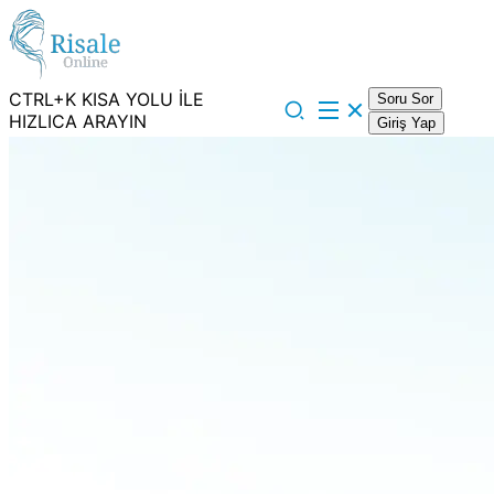
CTRL+K KISA YOLU İLE
Soru Sor
HIZLICA ARAYIN
Giriş Yap