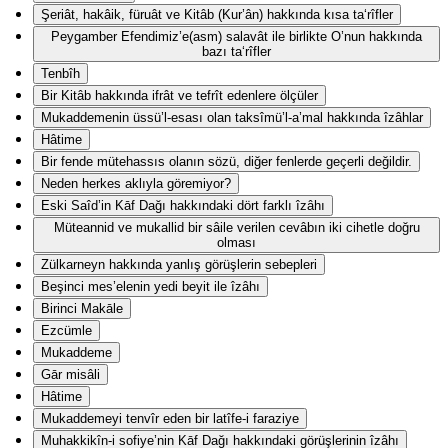
Şeriât, hakâik, füruât ve Kitâb (Kur’ân) hakkında kısa ta‘rîfler
Peygamber Efendimiz’e(asm) salavât ile birlikte O’nun hakkında
bazı ta‘rîfler
Tenbîh
Bir Kitâb hakkında ifrât ve tefrît edenlere ölçüler
Mukaddemenin üssü’l-esası olan taksîmü’l-a’mal hakkında îzâhlar
Hâtime
Bir fende mütehassıs olanın sözü, diğer fenlerde geçerli değildir.
Neden herkes aklıyla göremiyor?
Eski Saîd’in Kāf Dağı hakkındaki dört farklı îzâhı
Müteannid ve mukallid bir sâile verilen cevâbın iki cihetle doğru
olması
Zülkarneyn hakkında yanlış görüşlerin sebepleri
Beşinci mes’elenin yedi beyit ile îzâhı
Birinci Makāle
Ezcümle
Mukaddeme
Gār misâli
Hâtime
Mukaddemeyi tenvîr eden bir latîfe-i faraziye
Muhakkikîn-i sofiye’nin Kāf Dağı hakkındaki görüşlerinin îzâhı