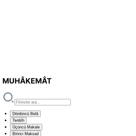
MUHÂKEMÂT
Dördüncü Belâ
Tenbîh
Üçüncü Makale
Birinci Maksad