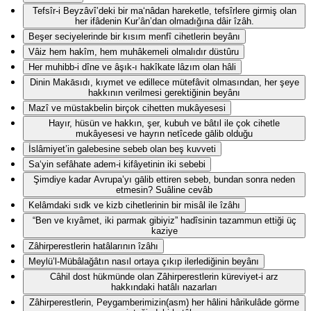
Tefsîr-i Beyzâvî’deki bir ma‘nâdan hareketle, tefsîrlere girmiş olan
her ifâdenin Kur’ân’dan olmadığına dâir îzâh.
Beşer seciyelerinde bir kısım menfî cihetlerin beyânı
Vâiz hem hakîm, hem muhâkemeli olmalıdır düstûru
Her muhibb-i dîne ve âşık-ı hakîkate lâzım olan hâli
Dinin Makāsıdı, kıymet ve edillece mütefâvit olmasından, her şeye
hakkının verilmesi gerektiğinin beyânı
Mazî ve müstakbelin birçok cihetten mukâyesesi
Hayır, hüsün ve hakkın, şer, kubuh ve bâtıl ile çok cihetle
mukâyesesi ve hayrın netîcede gālib olduğu
İslâmiyet’in galebesine sebeb olan beş kuvveti
Sa‘yin sefâhate adem-i kifâyetinin iki sebebi
Şimdiye kadar Avrupa’yı gālib ettiren sebeb, bundan sonra neden
etmesin? Suâline cevâb
Kelâmdaki sıdk ve kizb cihetlerinin bir misâl ile îzâhı
“Ben ve kıyâmet, iki parmak gibiyiz” hadîsinin tazammun ettiği üç
kaziye
Zâhirperestlerin hatâlarının îzâhı
Meylü’l-Mübâlağâtın nasıl ortaya çıkıp ilerlediğinin beyânı
Câhil dost hükmünde olan Zâhirperestlerin küreviyet-i arz
hakkındaki hatâlı nazarları
Zâhirperestlerin, Peygamberimizin(asm) her hâlini hârikulâde görme