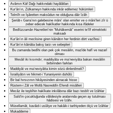
Avâmın Kāf Dağı hakkındaki hayâlâtları
Kur’ân’ın, Zülkarneyn hakkında inkâr edilemez hükümleri
Telmîh ve İşâretten maksûdun ne olduğuna dâir îzâh
Şeriât-ı Garra’nın galebesine mâni‘ olan emirler ve o mâni‘leri zîr ü
zeber edecek hakîkatler hakkında kısa ifâdeler
Bedîüzzamân Hazretleri’nin “Muhâkemât” eserini te’lîf etmekteki
maksadı
Kur’ân’ın âli meclisine giren kâinâtın her ferdinin dört vazîfesi
Kur’ân’ın kâinâta bakış tarzı ve sebepleri
Bu zamanda bedîhi olan pek çok mesâilin, mazîde hafî ve nazarî
olması
Mesâil iki kısımdır; maddiyâta ve ma‘neviyâta bakan mesâilin
birbirinden farkları
Maddiyât ve ma‘neviyâtta kimin sözü dinlenilmeli?
İsrailiyâtın ve hikmet-i Yunaniyenin duhûlü
Bir bal hırsızının hikâyesinden alınacak hisse
Rüstem-i Zâl ve Mollâ Nasreddîn Efendi misâlleri
Mecâz ile teşbîhin hakîkate inkılâbına dâir bazı tesbît ve îzâhlar
Saîd’in çocukluğunda vâlidesiyle aralarında geçen ay tutulması
hâdisesi ve îzâhı.
Müsellamât, kavâid-i usûliye ve hakâik-i tarihiyeden ölçü ve îzâhlar
Mukaddeme