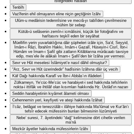
isteğindeki hatâları
Tenbîh
Vazîfenin ehil olmayanın eline niçin geçtiğinin îzâhı
Ulûm-u medârisin tedennîsine ve mecrâ-yı tabîîden çevrilmesine
mühim bir sebep
Kütüb-ü selâsenin zemîn-i icmâlisini, küçük bir fotoğrafını ve
harîtasını teşkîl eden bir seyâhat
Müellifin yerin yuvarlaklığına dâir şüpheleri izâle için, Sa‘d, Seyyid,
İmâm-ı Râzi, İbrahîm Hakkı, İmâm-ı Gazalî, Hüseyin-i Cisrî, İbn-i
Hümâm ve İmam-ı Şafiî gibi zatların Kitâblarına mürâcaatı tavsiye
edip, mes’ele ile alâkalı İmam-ı Şafiî’den bir îzâha yer vermesi.
Sevr ve Hût meselesi İslâmiyet’e nasıl dâhil olmuştur?
“Arz, Sevr ve Hût üzerindedir” hadîsinin îzâhına dâir üç vecih
Kāf Dağı hakkında Karafî ve İbn-i Abbâs’ın ifâdeleri
Zülkarneyn, Ye’cüc-Me’cüc ve harabiyet-i sed hakkında tefsîrlerin
nokta-i ittifâk ve ihtilâf olan kısımları hakkında Hz. Üstâd’ın nazarı
Seddin harabiyetinin kıyâmet âlameti olması
Cehennemin yeri, keyfiyeti ve ateşi hakkında îzâhat
İ‘câz, belâgat ve tenezzülât-ı ilâhiye hakkında Ma‘lûmat ve Kur’ân’ı
tefsîr edecek müfessirin bunları bilmesinin lüzûmiyeti
Nebe’ suresi, 7. âyetindeki “dağ” kelimesine dört cihetle verilen
ma‘nâ
Mezkûr âyetler hakkında müfessirlerin îzâhı