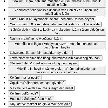
“Ma‘lûmu i‘lâm, bâhusûs müşâhed olursa, abestir” hükmünün iki
misâl ile îzâhı
Zâhirperestlerin yanlış fikirlerinin Van Denizi ve Sübhân Dağı
misâlleriyle îzâhı
Sûre-i Nûr’un 43. âyetindeki istiâre-i bedîanın uzunca beyânı
Yâsîn suresi, 38. âyetindeki üslûb ve hakîkatin üç noktada îzâhı
Sübhân dağı misâli ile, kelâmda maksadın nizâm-ı âlem olduğunun
îzâhı
Nazm-ı maanînin ne olduğunun îzâhı
Acemîlerin belâgat-ı Arabiyede nazm-ı maanînin önüne nasıl
geçtiklerinin beyânı
Lafızperestlik nasıl bir hastalıktır, öyle de…
Lafza zinet verilmesine hangi durumlarda izin olabileceğinin îzâhı
“Deverân” ile ta‘bîr edilenin ne olduğunun beyânı
Müellifin, iki beyti misâl vererek, ma‘nânın zihinlerde nasıl
tecessüm ettiğini îzâh etmesi
Kelâmın kalıbı nedir?
Çıplak ma‘nâlar sûretleri nasıl giyerler?
Mes’ele ile alâkalı Hakîm-i Busayrî’den misâl
Kelâm-ı belîğ nedir?
Hüdhüd-ü Süleymân’dan misâl
Kuyûdat ve maksat ne gibi olmak gerektir?