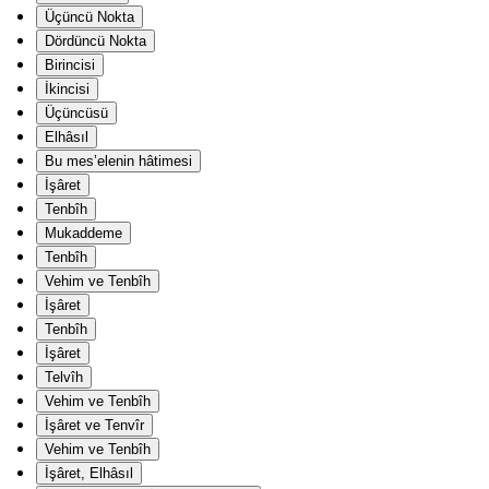
Üçüncü Nokta
Dördüncü Nokta
Birincisi
İkincisi
Üçüncüsü
Elhâsıl
Bu mes’elenin hâtimesi
İşâret
Tenbîh
Mukaddeme
Tenbîh
Vehim ve Tenbîh
İşâret
Tenbîh
İşâret
Telvîh
Vehim ve Tenbîh
İşâret ve Tenvîr
Vehim ve Tenbîh
İşâret, Elhâsıl