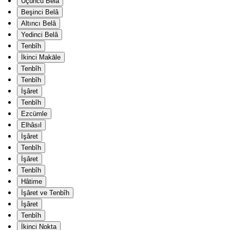
Üçüncü Belâ
Beşinci Belâ
Altıncı Belâ
Yedinci Belâ
Tenbîh
İkinci Makāle
Tenbîh
Tenbîh
İşâret
Tenbîh
Ezcümle
Elhâsıl
İşâret
Tenbîh
İşâret
Tenbîh
Hâtime
İşâret ve Tenbîh
İşâret
Tenbîh
İkinci Nokta