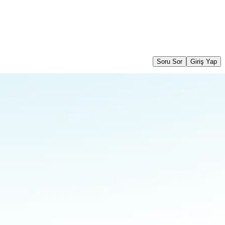
Soru Sor
Giriş Yap