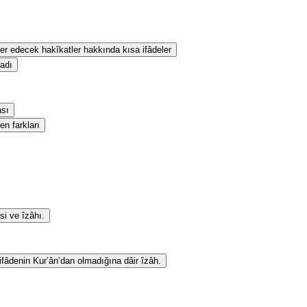
eber edecek hakîkatler hakkında kısa ifâdeler
sadı
ası
en farkları
si ve îzâhı.
 ifâdenin Kur’ân’dan olmadığına dâir îzâh.