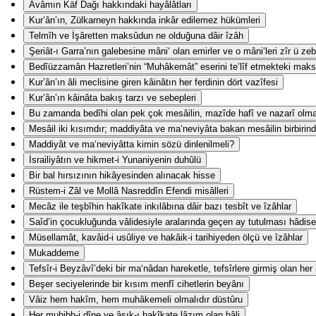
Avâmın Kāf Dağı hakkındaki hayâlâtları
Kur’ân’ın, Zülkarneyn hakkında inkâr edilemez hükümleri
Telmîh ve İşâretten maksûdun ne olduğuna dâir îzâh
Şeriât-ı Garra’nın galebesine mâni‘ olan emirler ve o mâni‘leri zîr ü z
Bedîüzzamân Hazretleri’nin “Muhâkemât” eserini te’lîf etmekteki mak
Kur’ân’ın âli meclisine giren kâinâtın her ferdinin dört vazîfesi
Kur’ân’ın kâinâta bakış tarzı ve sebepleri
Bu zamanda bedîhi olan pek çok mesâilin, mazîde hafî ve nazarî olm
Mesâil iki kısımdır; maddiyâta ve ma‘neviyâta bakan mesâilin birbirind
Maddiyât ve ma‘neviyâtta kimin sözü dinlenilmeli?
İsrailiyâtın ve hikmet-i Yunaniyenin duhûlü
Bir bal hırsızının hikâyesinden alınacak hisse
Rüstem-i Zâl ve Mollâ Nasreddîn Efendi misâlleri
Mecâz ile teşbîhin hakîkate inkılâbına dâir bazı tesbît ve îzâhlar
Saîd’in çocukluğunda vâlidesiyle aralarında geçen ay tutulması hâdise
Müsellamât, kavâid-i usûliye ve hakâik-i tarihiyeden ölçü ve îzâhlar
Mukaddeme
Tefsîr-i Beyzâvî’deki bir ma‘nâdan hareketle, tefsîrlere girmiş olan her
Beşer seciyelerinde bir kısım menfî cihetlerin beyânı
Vâiz hem hakîm, hem muhâkemeli olmalıdır düstûru
Her muhibb-i dîne ve âşık-ı hakîkate lâzım olan hâli