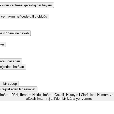
kının verilmesi gerektiğinin beyânı
 ve hayrın netîcede gālib olduğu
esin? Suâline cevâb
iye
tâlı nazarları
eğindeki hatâları
m bir sebep
ı teşkîl eden bir seyâhat
id, İmâm-ı Râzi, İbrahîm Hakkı, İmâm-ı Gazalî, Hüseyin-i Cisrî, İbn-i Hümâm ve 
alâkalı İmam-ı Şafiî’den bir îzâha yer vermesi.