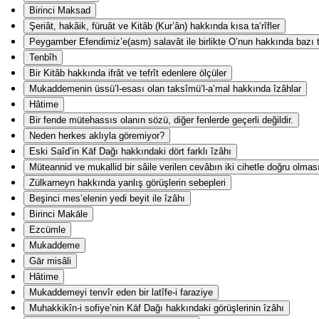
Birinci Maksad
Şeriât, hakâik, füruât ve Kitâb (Kur’ân) hakkında kısa ta‘rîfler
Peygamber Efendimiz’e(asm) salavât ile birlikte O’nun hakkında bazı ta
Tenbîh
Bir Kitâb hakkında ifrât ve tefrît edenlere ölçüler
Mukaddemenin üssü’l-esası olan taksîmü’l-a’mal hakkında îzâhlar
Hâtime
Bir fende mütehassıs olanın sözü, diğer fenlerde geçerli değildir.
Neden herkes aklıyla göremiyor?
Eski Saîd’in Kāf Dağı hakkındaki dört farklı îzâhı
Müteannid ve mukallid bir sâile verilen cevâbın iki cihetle doğru olmas
Zülkarneyn hakkında yanlış görüşlerin sebepleri
Beşinci mes’elenin yedi beyit ile îzâhı
Birinci Makāle
Ezcümle
Mukaddeme
Gār misâli
Hâtime
Mukaddemeyi tenvîr eden bir latîfe-i faraziye
Muhakkikîn-i sofiye’nin Kāf Dağı hakkındaki görüşlerinin îzâhı