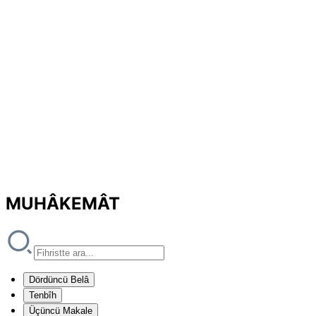
MUHÂKEMÂT
Dördüncü Belâ
Tenbîh
Üçüncü Makale