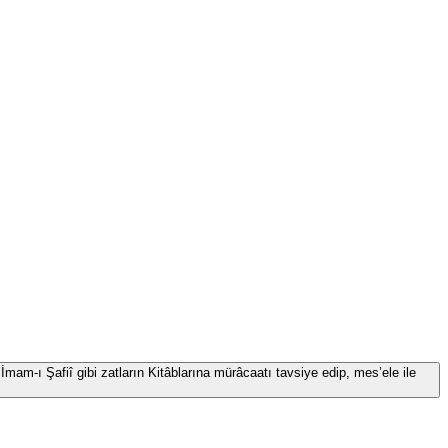
İmam-ı Şafiî gibi zatların Kitâblarına mürâcaatı tavsiye edip, mes’ele ile