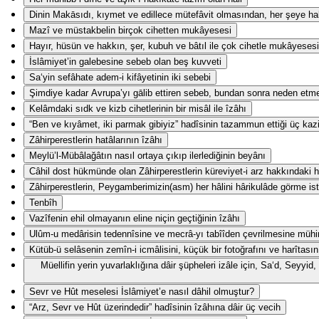
Dinin Makāsıdı, kıymet ve edillece mütefâvit olmasından, her şeye hak
Mazî ve müstakbelin birçok cihetten mukâyesesi
Hayır, hüsün ve hakkın, şer, kubuh ve bâtıl ile çok cihetle mukâyesesi
İslâmiyet’in galebesine sebeb olan beş kuvveti
Sa‘yin sefâhate adem-i kifâyetinin iki sebebi
Şimdiye kadar Avrupa’yı gālib ettiren sebeb, bundan sonra neden etm
Kelâmdaki sıdk ve kizb cihetlerinin bir misâl ile îzâhı
“Ben ve kıyâmet, iki parmak gibiyiz” hadîsinin tazammun ettiği üç kaz
Zâhirperestlerin hatâlarının îzâhı
Meylü’l-Mübâlağâtın nasıl ortaya çıkıp ilerlediğinin beyânı
Câhil dost hükmünde olan Zâhirperestlerin küreviyet-i arz hakkındaki ha
Zâhirperestlerin, Peygamberimizin(asm) her hâlini hârikulâde görme ist
Tenbîh
Vazîfenin ehil olmayanın eline niçin geçtiğinin îzâhı
Ulûm-u medârisin tedennîsine ve mecrâ-yı tabîîden çevrilmesine mühi
Kütüb-ü selâsenin zemîn-i icmâlisini, küçük bir fotoğrafını ve harîtasın
Müellifin yerin yuvarlaklığına dâir şüpheleri izâle için, Sa‘d, Seyy
Sevr ve Hût meselesi İslâmiyet’e nasıl dâhil olmuştur?
“Arz, Sevr ve Hût üzerindedir” hadîsinin îzâhına dâir üç vecih