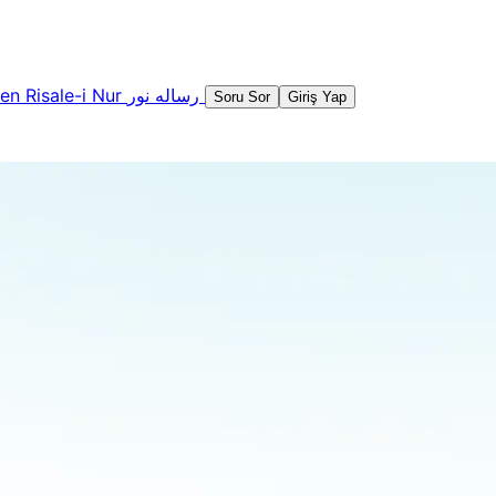
şen
Risale-i Nur
رساله نور
Soru Sor
Giriş Yap