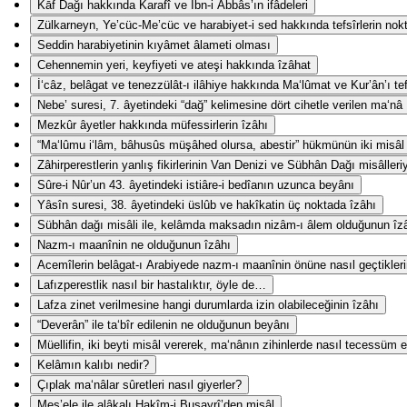
Kāf Dağı hakkında Karafî ve İbn-i Abbâs’ın ifâdeleri
Zülkarneyn, Ye’cüc-Me’cüc ve harabiyet-i sed hakkında tefsîrlerin nokta-
Seddin harabiyetinin kıyâmet âlameti olması
Cehennemin yeri, keyfiyeti ve ateşi hakkında îzâhat
İ‘câz, belâgat ve tenezzülât-ı ilâhiye hakkında Ma‘lûmat ve Kur’ân’ı te
Nebe’ suresi, 7. âyetindeki “dağ” kelimesine dört cihetle verilen ma‘nâ
Mezkûr âyetler hakkında müfessirlerin îzâhı
“Ma‘lûmu i‘lâm, bâhusûs müşâhed olursa, abestir” hükmünün iki misâl i
Zâhirperestlerin yanlış fikirlerinin Van Denizi ve Sübhân Dağı misâlleri
Sûre-i Nûr’un 43. âyetindeki istiâre-i bedîanın uzunca beyânı
Yâsîn suresi, 38. âyetindeki üslûb ve hakîkatin üç noktada îzâhı
Sübhân dağı misâli ile, kelâmda maksadın nizâm-ı âlem olduğunun îz
Nazm-ı maanînin ne olduğunun îzâhı
Acemîlerin belâgat-ı Arabiyede nazm-ı maanînin önüne nasıl geçtikler
Lafızperestlik nasıl bir hastalıktır, öyle de…
Lafza zinet verilmesine hangi durumlarda izin olabileceğinin îzâhı
“Deverân” ile ta‘bîr edilenin ne olduğunun beyânı
Müellifin, iki beyti misâl vererek, ma‘nânın zihinlerde nasıl tecessüm e
Kelâmın kalıbı nedir?
Çıplak ma‘nâlar sûretleri nasıl giyerler?
Mes’ele ile alâkalı Hakîm-i Busayrî’den misâl