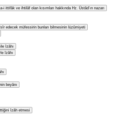
i ittifâk ve ihtilâf olan kısımları hakkında Hz. Üstâd’ın nazarı
fsîr edecek müfessirin bunları bilmesinin lüzûmiyeti
le îzâhı
yle îzâhı
âhı
inin beyânı
ttiğini îzâh etmesi