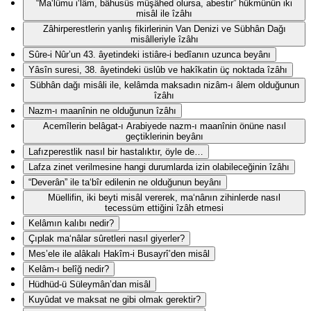
“Ma‘lûmu i‘lâm, bâhusûs müşâhed olursa, abestir” hükmünün iki
misâl ile îzâhı
Zâhirperestlerin yanlış fikirlerinin Van Denizi ve Sübhân Dağı
misâlleriyle îzâhı
Sûre-i Nûr’un 43. âyetindeki istiâre-i bedîanın uzunca beyânı
Yâsîn suresi, 38. âyetindeki üslûb ve hakîkatin üç noktada îzâhı
Sübhân dağı misâli ile, kelâmda maksadın nizâm-ı âlem olduğunun
îzâhı
Nazm-ı maanînin ne olduğunun îzâhı
Acemîlerin belâgat-ı Arabiyede nazm-ı maanînin önüne nasıl
geçtiklerinin beyânı
Lafızperestlik nasıl bir hastalıktır, öyle de…
Lafza zinet verilmesine hangi durumlarda izin olabileceğinin îzâhı
“Deverân” ile ta‘bîr edilenin ne olduğunun beyânı
Müellifin, iki beyti misâl vererek, ma‘nânın zihinlerde nasıl
tecessüm ettiğini îzâh etmesi
Kelâmın kalıbı nedir?
Çıplak ma‘nâlar sûretleri nasıl giyerler?
Mes’ele ile alâkalı Hakîm-i Busayrî’den misâl
Kelâm-ı belîğ nedir?
Hüdhüd-ü Süleymân’dan misâl
Kuyûdat ve maksat ne gibi olmak gerektir?