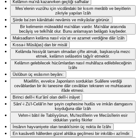
Kelâmın ma‘nâ kazanırken geçtiği safhalar
Mes’elenin vuzûhu için vicdândaki bir kısım merâtib ve beyitlerin
zikriyle yapılan îzâh
Şiirde ba‘zen kâinâttaki nevâmis ve mikyâslar görünür.
Bir kelimenin müteaddid ma‘nâları vardır. Ma‘nâlar arasında
becâyiş ve telkîhât olur. Bunu anlamayan belâgatı kaybeder.
Maksadların kelâma nasıl vüs‘at ve azamet verdiğine dâir îzâh
Kıssa-i Mûsâ(as) dan bir misâl
Kelâmda hissiyât tamam olmadan çifte atmak, başkasıyla mezc
etmek, kelâmın selâsetini tağyîr etmektir.
Kelâmın gelebilecek hücûmlardan nasıl muhâfaza edilebileceğinin
îzâhı
Üslûbun üç esâsının beyânı:
Müellifin, evvelce Japonların sordukları Suâllere verdiği
cevâblardan bir iki tanesine dâir cevâbları tekraren ve muhtasaran
ifâde etmesi.
Birinci delîl-i Kur’ânî olan delîl-i inâyet
Sâni‘-i Zü’l-Celâl’in her şeyin cephesine hudûs ve imkân damgasını
koyduğuna dâir îzâh
Vehm-i bâtıl ile Tabîiyyûnun, Mu‘tezilîlerin ve Mecûsîlerin esir
oldukları yanlış fikirler
İnsânın hayvaniyete olan terakkîsinin üç nokta ile îzâhı
En kasâvetli hâllerden güzel ahlâka geçilmesi bir inkılâb-ı azîmdir.