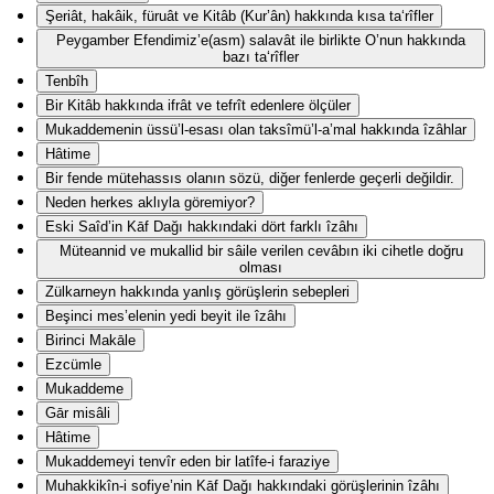
Şeriât, hakâik, füruât ve Kitâb (Kur’ân) hakkında kısa ta‘rîfler
Peygamber Efendimiz’e(asm) salavât ile birlikte O’nun hakkında
bazı ta‘rîfler
Tenbîh
Bir Kitâb hakkında ifrât ve tefrît edenlere ölçüler
Mukaddemenin üssü’l-esası olan taksîmü’l-a’mal hakkında îzâhlar
Hâtime
Bir fende mütehassıs olanın sözü, diğer fenlerde geçerli değildir.
Neden herkes aklıyla göremiyor?
Eski Saîd’in Kāf Dağı hakkındaki dört farklı îzâhı
Müteannid ve mukallid bir sâile verilen cevâbın iki cihetle doğru
olması
Zülkarneyn hakkında yanlış görüşlerin sebepleri
Beşinci mes’elenin yedi beyit ile îzâhı
Birinci Makāle
Ezcümle
Mukaddeme
Gār misâli
Hâtime
Mukaddemeyi tenvîr eden bir latîfe-i faraziye
Muhakkikîn-i sofiye’nin Kāf Dağı hakkındaki görüşlerinin îzâhı