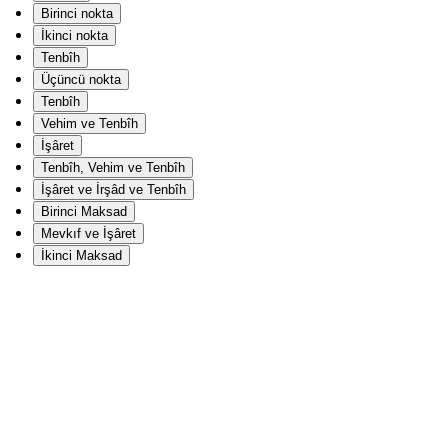
Birinci nokta
İkinci nokta
Tenbîh
Üçüncü nokta
Tenbîh
Vehim ve Tenbîh
İşâret
Tenbîh, Vehim ve Tenbîh
İşâret ve İrşâd ve Tenbîh
Birinci Maksad
Mevkıf ve İşâret
İkinci Maksad