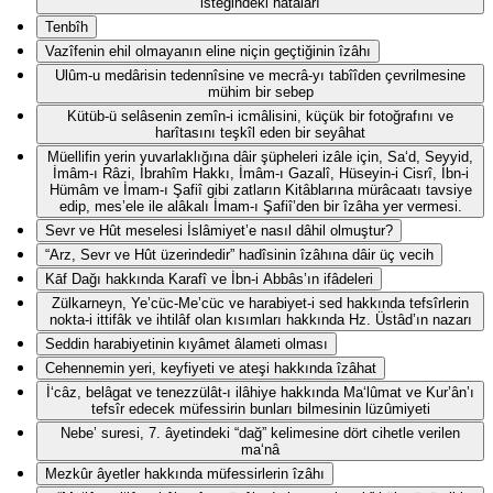
isteğindeki hatâları
Tenbîh
Vazîfenin ehil olmayanın eline niçin geçtiğinin îzâhı
Ulûm-u medârisin tedennîsine ve mecrâ-yı tabîîden çevrilmesine
mühim bir sebep
Kütüb-ü selâsenin zemîn-i icmâlisini, küçük bir fotoğrafını ve
harîtasını teşkîl eden bir seyâhat
Müellifin yerin yuvarlaklığına dâir şüpheleri izâle için, Sa‘d, Seyyid,
İmâm-ı Râzi, İbrahîm Hakkı, İmâm-ı Gazalî, Hüseyin-i Cisrî, İbn-i
Hümâm ve İmam-ı Şafiî gibi zatların Kitâblarına mürâcaatı tavsiye
edip, mes’ele ile alâkalı İmam-ı Şafiî’den bir îzâha yer vermesi.
Sevr ve Hût meselesi İslâmiyet’e nasıl dâhil olmuştur?
“Arz, Sevr ve Hût üzerindedir” hadîsinin îzâhına dâir üç vecih
Kāf Dağı hakkında Karafî ve İbn-i Abbâs’ın ifâdeleri
Zülkarneyn, Ye’cüc-Me’cüc ve harabiyet-i sed hakkında tefsîrlerin
nokta-i ittifâk ve ihtilâf olan kısımları hakkında Hz. Üstâd’ın nazarı
Seddin harabiyetinin kıyâmet âlameti olması
Cehennemin yeri, keyfiyeti ve ateşi hakkında îzâhat
İ‘câz, belâgat ve tenezzülât-ı ilâhiye hakkında Ma‘lûmat ve Kur’ân’ı
tefsîr edecek müfessirin bunları bilmesinin lüzûmiyeti
Nebe’ suresi, 7. âyetindeki “dağ” kelimesine dört cihetle verilen
ma‘nâ
Mezkûr âyetler hakkında müfessirlerin îzâhı