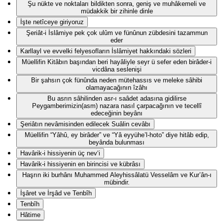
Şu nükte ve noktaları bildikten sonra, geniş ve muhâkemeli ve
müdakkik bir zihinle dinle
İşte netîceye giriyoruz
Şeriât-i İslâmiye pek çok ulûm ve fünûnun zübdesini tazammun
eder
Karllayl ve evvelki felyesofların İslâmiyet hakkındaki sözleri
Müellifin Kitâbın başından beri hayâliyle seyr ü sefer eden birâder-i
vicdâna seslenişi
Bir şahsın çok fünûnda neden mütehassıs ve meleke sâhibi
olamayacağının îzâhı
Bu asrın sâhilinden asr-ı saâdet adasına gidilirse
Peygamberimizin(asm) nazara nasıl çarpacağının ve tecellî
edeceğinin beyânı
Şeriâtın nevâmisinden edilecek Suâlin cevâbı
Müellifin “Yâhû, ey birâder” ve “Yâ eyyühe’l-hoto” diye hitâb edip,
beyânda bulunması
Havârik-i hissiyenin üç nev‘i
Havârik-i hissiyenin en birincisi ve kübrâsı
Haşrın iki burhânı Muhammed Aleyhissâlatü Vesselâm ve Kur’ân-ı
mübindir.
İşâret ve İrşâd ve Tenbîh
Tenbîh
Hâtime