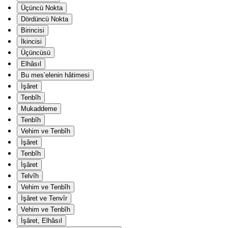
Üçüncü Nokta
Dördüncü Nokta
Birincisi
İkincisi
Üçüncüsü
Elhâsıl
Bu mes’elenin hâtimesi
İşâret
Tenbîh
Mukaddeme
Tenbîh
Vehim ve Tenbîh
İşâret
Tenbîh
İşâret
Telvîh
Vehim ve Tenbîh
İşâret ve Tenvîr
Vehim ve Tenbîh
İşâret, Elhâsıl