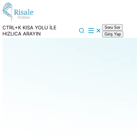
CTRL+K KISA YOLU İLE
Soru Sor
HIZLICA ARAYIN
Giriş Yap