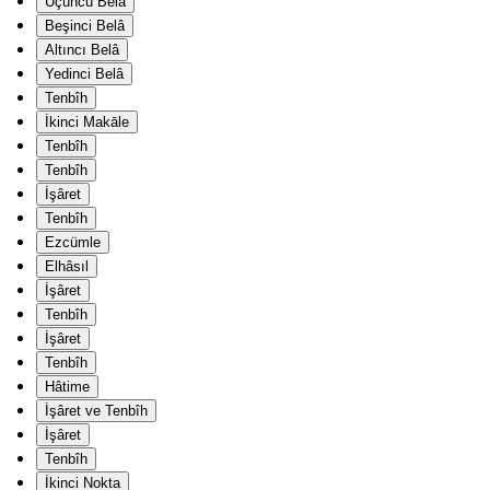
Üçüncü Belâ
Beşinci Belâ
Altıncı Belâ
Yedinci Belâ
Tenbîh
İkinci Makāle
Tenbîh
Tenbîh
İşâret
Tenbîh
Ezcümle
Elhâsıl
İşâret
Tenbîh
İşâret
Tenbîh
Hâtime
İşâret ve Tenbîh
İşâret
Tenbîh
İkinci Nokta