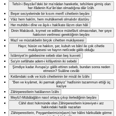
Tefsîr-i Beyzâvî’deki bir ma‘nâdan hareketle, tefsîrlere girmiş olan
her ifâdenin Kur’ân’dan olmadığına dâir îzâh.
Beşer seciyelerinde bir kısım menfî cihetlerin beyânı
Vâiz hem hakîm, hem muhâkemeli olmalıdır düstûru
Her muhibb-i dîne ve âşık-ı hakîkate lâzım olan hâli
Dinin Makāsıdı, kıymet ve edillece mütefâvit olmasından, her şeye
hakkının verilmesi gerektiğinin beyânı
Mazî ve müstakbelin birçok cihetten mukâyesesi
Hayır, hüsün ve hakkın, şer, kubuh ve bâtıl ile çok cihetle
mukâyesesi ve hayrın netîcede gālib olduğu
İslâmiyet’in galebesine sebeb olan beş kuvveti
Sa‘yin sefâhate adem-i kifâyetinin iki sebebi
Şimdiye kadar Avrupa’yı gālib ettiren sebeb, bundan sonra neden
etmesin? Suâline cevâb
Kelâmdaki sıdk ve kizb cihetlerinin bir misâl ile îzâhı
“Ben ve kıyâmet, iki parmak gibiyiz” hadîsinin tazammun ettiği üç
kaziye
Zâhirperestlerin hatâlarının îzâhı
Meylü’l-Mübâlağâtın nasıl ortaya çıkıp ilerlediğinin beyânı
Câhil dost hükmünde olan Zâhirperestlerin küreviyet-i arz
hakkındaki hatâlı nazarları
Zâhirperestlerin, Peygamberimizin(asm) her hâlini hârikulâde görme