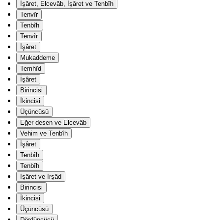
İşâret, Elcevâb, İşâret ve Tenbîh
Tenvîr
Tenbîh
Tenvîr
İşâret
Mukaddeme
Temhîd
İşâret
Birincisi
İkincisi
Üçüncüsü
Eğer desen ve Elcevâb
Vehim ve Tenbîh
İşâret
Tenbîh
Tenbîh
İşâret ve İrşâd
Birincisi
İkincisi
Üçüncüsü
Dördüncüsü