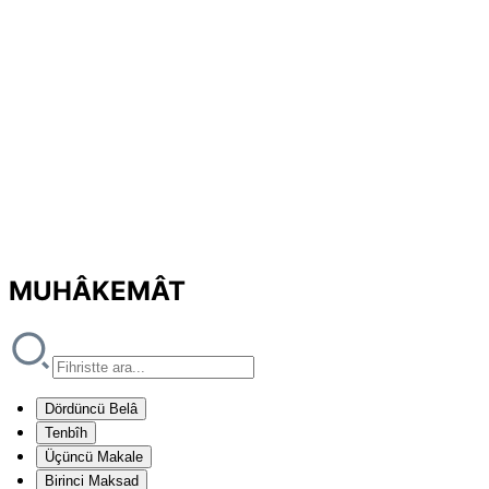
MUHÂKEMÂT
Dördüncü Belâ
Tenbîh
Üçüncü Makale
Birinci Maksad