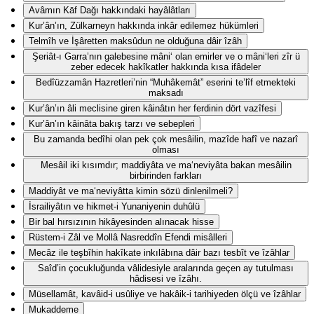
Avâmın Kāf Dağı hakkındaki hayâlâtları
Kur’ân’ın, Zülkarneyn hakkında inkâr edilemez hükümleri
Telmîh ve İşâretten maksûdun ne olduğuna dâir îzâh
Şeriât-ı Garra’nın galebesine mâni‘ olan emirler ve o mâni‘leri zîr ü
zeber edecek hakîkatler hakkında kısa ifâdeler
Bedîüzzamân Hazretleri’nin “Muhâkemât” eserini te’lîf etmekteki
maksadı
Kur’ân’ın âli meclisine giren kâinâtın her ferdinin dört vazîfesi
Kur’ân’ın kâinâta bakış tarzı ve sebepleri
Bu zamanda bedîhi olan pek çok mesâilin, mazîde hafî ve nazarî
olması
Mesâil iki kısımdır; maddiyâta ve ma‘neviyâta bakan mesâilin
birbirinden farkları
Maddiyât ve ma‘neviyâtta kimin sözü dinlenilmeli?
İsrailiyâtın ve hikmet-i Yunaniyenin duhûlü
Bir bal hırsızının hikâyesinden alınacak hisse
Rüstem-i Zâl ve Mollâ Nasreddîn Efendi misâlleri
Mecâz ile teşbîhin hakîkate inkılâbına dâir bazı tesbît ve îzâhlar
Saîd’in çocukluğunda vâlidesiyle aralarında geçen ay tutulması
hâdisesi ve îzâhı.
Müsellamât, kavâid-i usûliye ve hakâik-i tarihiyeden ölçü ve îzâhlar
Mukaddeme