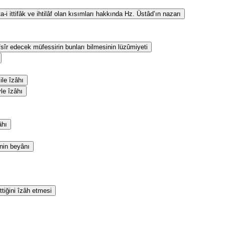
i ittifâk ve ihtilâf olan kısımları hakkında Hz. Üstâd’ın nazarı
fsîr edecek müfessirin bunları bilmesinin lüzûmiyeti
le îzâhı
yle îzâhı
âhı
inin beyânı
ttiğini îzâh etmesi