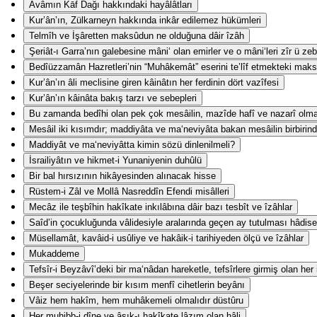
Avâmın Kāf Dağı hakkındaki hayâlâtları
Kur’ân’ın, Zülkarneyn hakkında inkâr edilemez hükümleri
Telmîh ve İşâretten maksûdun ne olduğuna dâir îzâh
Şeriât-ı Garra’nın galebesine mâni‘ olan emirler ve o mâni‘leri zîr ü z
Bedîüzzamân Hazretleri’nin “Muhâkemât” eserini te’lîf etmekteki mak
Kur’ân’ın âli meclisine giren kâinâtın her ferdinin dört vazîfesi
Kur’ân’ın kâinâta bakış tarzı ve sebepleri
Bu zamanda bedîhi olan pek çok mesâilin, mazîde hafî ve nazarî olm
Mesâil iki kısımdır; maddiyâta ve ma‘neviyâta bakan mesâilin birbirind
Maddiyât ve ma‘neviyâtta kimin sözü dinlenilmeli?
İsrailiyâtın ve hikmet-i Yunaniyenin duhûlü
Bir bal hırsızının hikâyesinden alınacak hisse
Rüstem-i Zâl ve Mollâ Nasreddîn Efendi misâlleri
Mecâz ile teşbîhin hakîkate inkılâbına dâir bazı tesbît ve îzâhlar
Saîd’in çocukluğunda vâlidesiyle aralarında geçen ay tutulması hâdise
Müsellamât, kavâid-i usûliye ve hakâik-i tarihiyeden ölçü ve îzâhlar
Mukaddeme
Tefsîr-i Beyzâvî’deki bir ma‘nâdan hareketle, tefsîrlere girmiş olan her
Beşer seciyelerinde bir kısım menfî cihetlerin beyânı
Vâiz hem hakîm, hem muhâkemeli olmalıdır düstûru
Her muhibb-i dîne ve âşık-ı hakîkate lâzım olan hâli