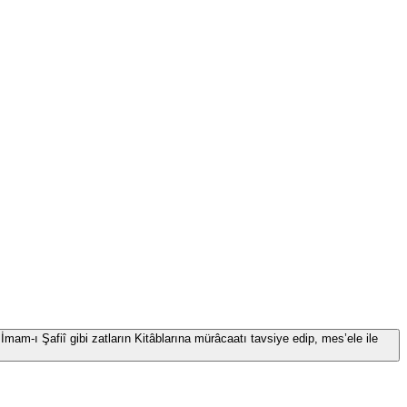
İmam-ı Şafiî gibi zatların Kitâblarına mürâcaatı tavsiye edip, mes’ele ile