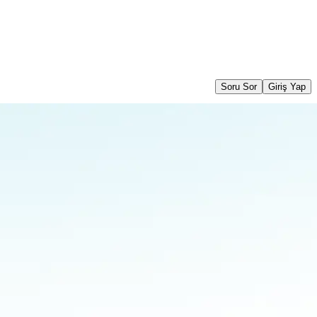
Soru Sor
Giriş Yap