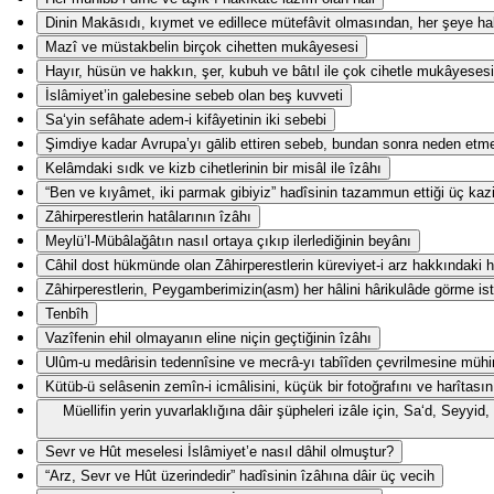
Dinin Makāsıdı, kıymet ve edillece mütefâvit olmasından, her şeye hak
Mazî ve müstakbelin birçok cihetten mukâyesesi
Hayır, hüsün ve hakkın, şer, kubuh ve bâtıl ile çok cihetle mukâyesesi
İslâmiyet’in galebesine sebeb olan beş kuvveti
Sa‘yin sefâhate adem-i kifâyetinin iki sebebi
Şimdiye kadar Avrupa’yı gālib ettiren sebeb, bundan sonra neden etm
Kelâmdaki sıdk ve kizb cihetlerinin bir misâl ile îzâhı
“Ben ve kıyâmet, iki parmak gibiyiz” hadîsinin tazammun ettiği üç kaz
Zâhirperestlerin hatâlarının îzâhı
Meylü’l-Mübâlağâtın nasıl ortaya çıkıp ilerlediğinin beyânı
Câhil dost hükmünde olan Zâhirperestlerin küreviyet-i arz hakkındaki ha
Zâhirperestlerin, Peygamberimizin(asm) her hâlini hârikulâde görme ist
Tenbîh
Vazîfenin ehil olmayanın eline niçin geçtiğinin îzâhı
Ulûm-u medârisin tedennîsine ve mecrâ-yı tabîîden çevrilmesine mühi
Kütüb-ü selâsenin zemîn-i icmâlisini, küçük bir fotoğrafını ve harîtasın
Müellifin yerin yuvarlaklığına dâir şüpheleri izâle için, Sa‘d, Seyy
Sevr ve Hût meselesi İslâmiyet’e nasıl dâhil olmuştur?
“Arz, Sevr ve Hût üzerindedir” hadîsinin îzâhına dâir üç vecih