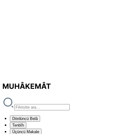
MUHÂKEMÂT
Dördüncü Belâ
Tenbîh
Üçüncü Makale