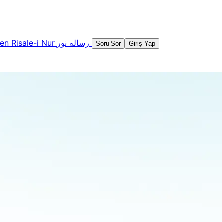
şen
Risale-i Nur
رساله نور
Soru Sor
Giriş Yap