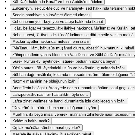
Kāf Dağı hakkında Karafî ve İbn-i Abbâs’ın ifâdeleri
Zülkarneyn, Ye’cüc-Me’cüc ve harabiyet-i sed hakkında tefsîrlerin nokta-
Seddin harabiyetinin kıyâmet âlameti olması
Cehennemin yeri, keyfiyeti ve ateşi hakkında îzâhat
İ‘câz, belâgat ve tenezzülât-ı ilâhiye hakkında Ma‘lûmat ve Kur’ân’ı te
Nebe’ suresi, 7. âyetindeki “dağ” kelimesine dört cihetle verilen ma‘nâ
Mezkûr âyetler hakkında müfessirlerin îzâhı
“Ma‘lûmu i‘lâm, bâhusûs müşâhed olursa, abestir” hükmünün iki misâl i
Zâhirperestlerin yanlış fikirlerinin Van Denizi ve Sübhân Dağı misâlleri
Sûre-i Nûr’un 43. âyetindeki istiâre-i bedîanın uzunca beyânı
Yâsîn suresi, 38. âyetindeki üslûb ve hakîkatin üç noktada îzâhı
Sübhân dağı misâli ile, kelâmda maksadın nizâm-ı âlem olduğunun îz
Nazm-ı maanînin ne olduğunun îzâhı
Acemîlerin belâgat-ı Arabiyede nazm-ı maanînin önüne nasıl geçtikler
Lafızperestlik nasıl bir hastalıktır, öyle de…
Lafza zinet verilmesine hangi durumlarda izin olabileceğinin îzâhı
“Deverân” ile ta‘bîr edilenin ne olduğunun beyânı
Müellifin, iki beyti misâl vererek, ma‘nânın zihinlerde nasıl tecessüm e
Kelâmın kalıbı nedir?
Çıplak ma‘nâlar sûretleri nasıl giyerler?
Mes’ele ile alâkalı Hakîm-i Busayrî’den misâl