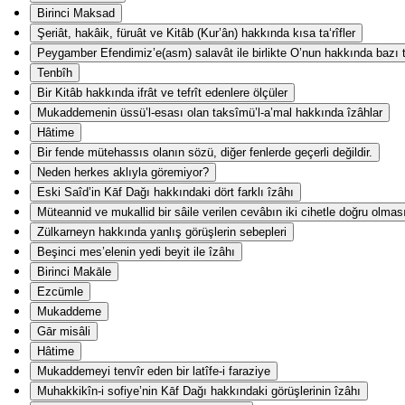
Birinci Maksad
Şeriât, hakâik, füruât ve Kitâb (Kur’ân) hakkında kısa ta‘rîfler
Peygamber Efendimiz’e(asm) salavât ile birlikte O’nun hakkında bazı ta
Tenbîh
Bir Kitâb hakkında ifrât ve tefrît edenlere ölçüler
Mukaddemenin üssü’l-esası olan taksîmü’l-a’mal hakkında îzâhlar
Hâtime
Bir fende mütehassıs olanın sözü, diğer fenlerde geçerli değildir.
Neden herkes aklıyla göremiyor?
Eski Saîd’in Kāf Dağı hakkındaki dört farklı îzâhı
Müteannid ve mukallid bir sâile verilen cevâbın iki cihetle doğru olmas
Zülkarneyn hakkında yanlış görüşlerin sebepleri
Beşinci mes’elenin yedi beyit ile îzâhı
Birinci Makāle
Ezcümle
Mukaddeme
Gār misâli
Hâtime
Mukaddemeyi tenvîr eden bir latîfe-i faraziye
Muhakkikîn-i sofiye’nin Kāf Dağı hakkındaki görüşlerinin îzâhı