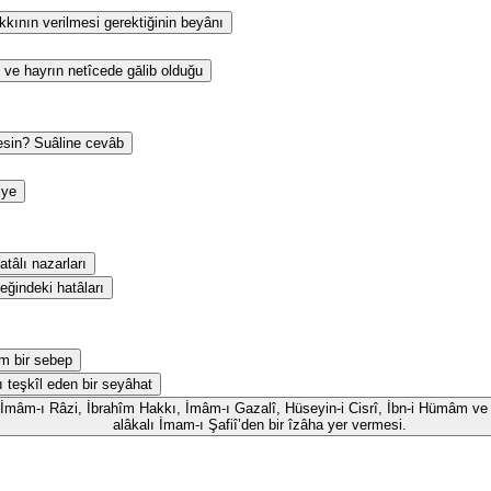
kının verilmesi gerektiğinin beyânı
 ve hayrın netîcede gālib olduğu
esin? Suâline cevâb
iye
tâlı nazarları
eğindeki hatâları
m bir sebep
ı teşkîl eden bir seyâhat
id, İmâm-ı Râzi, İbrahîm Hakkı, İmâm-ı Gazalî, Hüseyin-i Cisrî, İbn-i Hümâm ve 
alâkalı İmam-ı Şafiî’den bir îzâha yer vermesi.