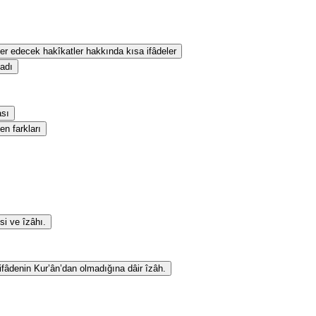
eber edecek hakîkatler hakkında kısa ifâdeler
sadı
ası
en farkları
si ve îzâhı.
 ifâdenin Kur’ân’dan olmadığına dâir îzâh.