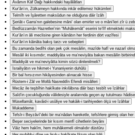
Avâmın Kāf Dağı hakkındaki hayâlâtları
Kur’ân’ın, Zülkarneyn hakkında inkâr edilemez hükümleri
Telmîh ve İşâretten maksûdun ne olduğuna dâir îzâh
Şeriât-ı Garra’nın galebesine mâni‘ olan emirler ve o mâni‘leri zîr ü z
Bedîüzzamân Hazretleri’nin “Muhâkemât” eserini te’lîf etmekteki mak
Kur’ân’ın âli meclisine giren kâinâtın her ferdinin dört vazîfesi
Kur’ân’ın kâinâta bakış tarzı ve sebepleri
Bu zamanda bedîhi olan pek çok mesâilin, mazîde hafî ve nazarî olm
Mesâil iki kısımdır; maddiyâta ve ma‘neviyâta bakan mesâilin birbirind
Maddiyât ve ma‘neviyâtta kimin sözü dinlenilmeli?
İsrailiyâtın ve hikmet-i Yunaniyenin duhûlü
Bir bal hırsızının hikâyesinden alınacak hisse
Rüstem-i Zâl ve Mollâ Nasreddîn Efendi misâlleri
Mecâz ile teşbîhin hakîkate inkılâbına dâir bazı tesbît ve îzâhlar
Saîd’in çocukluğunda vâlidesiyle aralarında geçen ay tutulması hâdise
Müsellamât, kavâid-i usûliye ve hakâik-i tarihiyeden ölçü ve îzâhlar
Mukaddeme
Tefsîr-i Beyzâvî’deki bir ma‘nâdan hareketle, tefsîrlere girmiş olan her
Beşer seciyelerinde bir kısım menfî cihetlerin beyânı
Vâiz hem hakîm, hem muhâkemeli olmalıdır düstûru
Her muhibb-i dîne ve âşık-ı hakîkate lâzım olan hâli