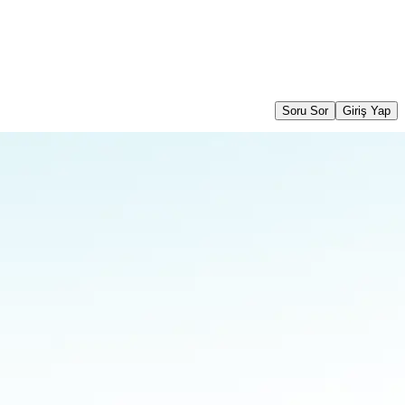
Soru Sor
Giriş Yap