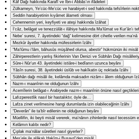
Kāf Dağı hakkında Karafî ve İbn-i Abbâs’ın ifâdeleri
Zülkarneyn, Ye’cüc-Me’cüc ve harabiyet-i sed hakkında tefsîrlerin nokta-
Seddin harabiyetinin kıyâmet âlameti olması
Cehennemin yeri, keyfiyeti ve ateşi hakkında îzâhat
İ‘câz, belâgat ve tenezzülât-ı ilâhiye hakkında Ma‘lûmat ve Kur’ân’ı te
Nebe’ suresi, 7. âyetindeki “dağ” kelimesine dört cihetle verilen ma‘nâ
Mezkûr âyetler hakkında müfessirlerin îzâhı
“Ma‘lûmu i‘lâm, bâhusûs müşâhed olursa, abestir” hükmünün iki misâl i
Zâhirperestlerin yanlış fikirlerinin Van Denizi ve Sübhân Dağı misâlleri
Sûre-i Nûr’un 43. âyetindeki istiâre-i bedîanın uzunca beyânı
Yâsîn suresi, 38. âyetindeki üslûb ve hakîkatin üç noktada îzâhı
Sübhân dağı misâli ile, kelâmda maksadın nizâm-ı âlem olduğunun îz
Nazm-ı maanînin ne olduğunun îzâhı
Acemîlerin belâgat-ı Arabiyede nazm-ı maanînin önüne nasıl geçtikler
Lafızperestlik nasıl bir hastalıktır, öyle de…
Lafza zinet verilmesine hangi durumlarda izin olabileceğinin îzâhı
“Deverân” ile ta‘bîr edilenin ne olduğunun beyânı
Müellifin, iki beyti misâl vererek, ma‘nânın zihinlerde nasıl tecessüm e
Kelâmın kalıbı nedir?
Çıplak ma‘nâlar sûretleri nasıl giyerler?
Mes’ele ile alâkalı Hakîm-i Busayrî’den misâl