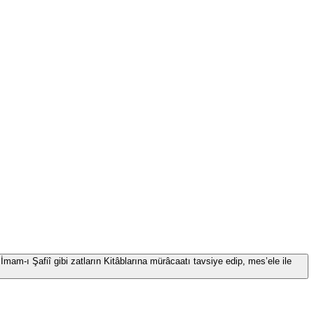
İmam-ı Şafiî gibi zatların Kitâblarına mürâcaatı tavsiye edip, mes’ele ile