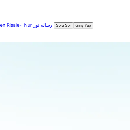
şen
Risale-i Nur
رساله نور
Soru Sor
Giriş Yap