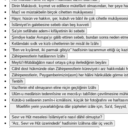
Dinin Makāsıdı, kıymet ve edillece mütefâvit olmasından, her şeye hak
Mazî ve müstakbelin birçok cihetten mukâyesesi
Hayır, hüsün ve hakkın, şer, kubuh ve bâtıl ile çok cihetle mukâyesesi
İslâmiyet’in galebesine sebeb olan beş kuvveti
Sa‘yin sefâhate adem-i kifâyetinin iki sebebi
Şimdiye kadar Avrupa’yı gālib ettiren sebeb, bundan sonra neden etm
Kelâmdaki sıdk ve kizb cihetlerinin bir misâl ile îzâhı
“Ben ve kıyâmet, iki parmak gibiyiz” hadîsinin tazammun ettiği üç kaz
Zâhirperestlerin hatâlarının îzâhı
Meylü’l-Mübâlağâtın nasıl ortaya çıkıp ilerlediğinin beyânı
Câhil dost hükmünde olan Zâhirperestlerin küreviyet-i arz hakkındaki ha
Zâhirperestlerin, Peygamberimizin(asm) her hâlini hârikulâde görme ist
Tenbîh
Vazîfenin ehil olmayanın eline niçin geçtiğinin îzâhı
Ulûm-u medârisin tedennîsine ve mecrâ-yı tabîîden çevrilmesine mühi
Kütüb-ü selâsenin zemîn-i icmâlisini, küçük bir fotoğrafını ve harîtasın
Müellifin yerin yuvarlaklığına dâir şüpheleri izâle için, Sa‘d, Seyy
Sevr ve Hût meselesi İslâmiyet’e nasıl dâhil olmuştur?
“Arz, Sevr ve Hût üzerindedir” hadîsinin îzâhına dâir üç vecih