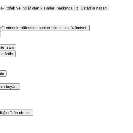
i ittifâk ve ihtilâf olan kısımları hakkında Hz. Üstâd’ın nazarı
fsîr edecek müfessirin bunları bilmesinin lüzûmiyeti
le îzâhı
yle îzâhı
âhı
inin beyânı
ttiğini îzâh etmesi