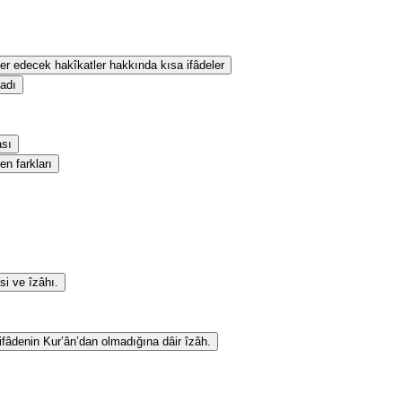
eber edecek hakîkatler hakkında kısa ifâdeler
sadı
ası
en farkları
si ve îzâhı.
 ifâdenin Kur’ân’dan olmadığına dâir îzâh.