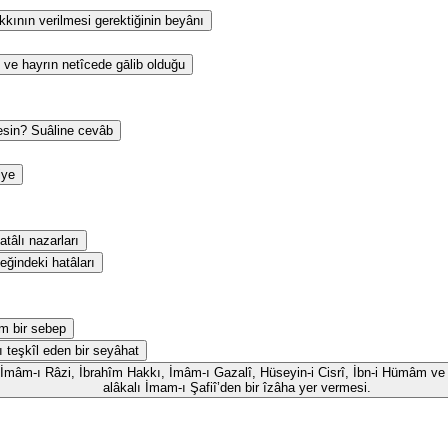
kının verilmesi gerektiğinin beyânı
 ve hayrın netîcede gālib olduğu
esin? Suâline cevâb
iye
tâlı nazarları
eğindeki hatâları
m bir sebep
ı teşkîl eden bir seyâhat
id, İmâm-ı Râzi, İbrahîm Hakkı, İmâm-ı Gazalî, Hüseyin-i Cisrî, İbn-i Hümâm ve 
alâkalı İmam-ı Şafiî’den bir îzâha yer vermesi.