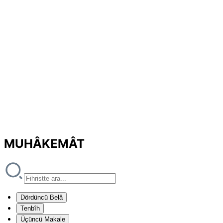
MUHÂKEMÂT
Dördüncü Belâ
Tenbîh
Üçüncü Makale