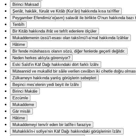
Birinci Maksad
Şeriât, hakâik, füruât ve Kitâb (Kur’ân) hakkında kısa ta‘rîfler
Peygamber Efendimiz’e(asm) salavât ile birlikte O’nun hakkında bazı ta
Tenbîh
Bir Kitâb hakkında ifrât ve tefrît edenlere ölçüler
Mukaddemenin üssü’l-esası olan taksîmü’l-a’mal hakkında îzâhlar
Hâtime
Bir fende mütehassıs olanın sözü, diğer fenlerde geçerli değildir.
Neden herkes aklıyla göremiyor?
Eski Saîd’in Kāf Dağı hakkındaki dört farklı îzâhı
Müteannid ve mukallid bir sâile verilen cevâbın iki cihetle doğru olmas
Zülkarneyn hakkında yanlış görüşlerin sebepleri
Beşinci mes’elenin yedi beyit ile îzâhı
Birinci Makāle
Ezcümle
Mukaddeme
Gār misâli
Hâtime
Mukaddemeyi tenvîr eden bir latîfe-i faraziye
Muhakkikîn-i sofiye’nin Kāf Dağı hakkındaki görüşlerinin îzâhı