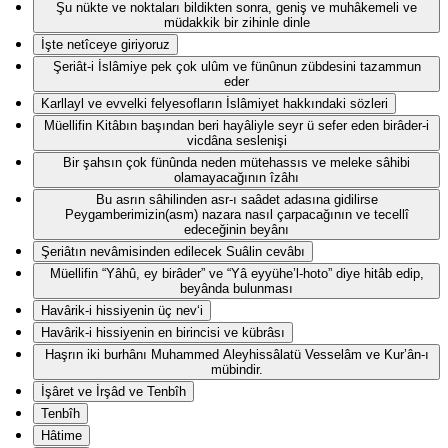
Şu nükte ve noktaları bildikten sonra, geniş ve muhâkemeli ve
müdakkik bir zihinle dinle
İşte netîceye giriyoruz
Şeriât-i İslâmiye pek çok ulûm ve fünûnun zübdesini tazammun
eder
Karllayl ve evvelki felyesofların İslâmiyet hakkındaki sözleri
Müellifin Kitâbın başından beri hayâliyle seyr ü sefer eden birâder-i
vicdâna seslenişi
Bir şahsın çok fünûnda neden mütehassıs ve meleke sâhibi
olamayacağının îzâhı
Bu asrın sâhilinden asr-ı saâdet adasına gidilirse
Peygamberimizin(asm) nazara nasıl çarpacağının ve tecellî
edeceğinin beyânı
Şeriâtın nevâmisinden edilecek Suâlin cevâbı
Müellifin “Yâhû, ey birâder” ve “Yâ eyyühe’l-hoto” diye hitâb edip,
beyânda bulunması
Havârik-i hissiyenin üç nev‘i
Havârik-i hissiyenin en birincisi ve kübrâsı
Haşrın iki burhânı Muhammed Aleyhissâlatü Vesselâm ve Kur’ân-ı
mübindir.
İşâret ve İrşâd ve Tenbîh
Tenbîh
Hâtime