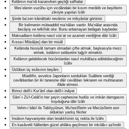
Kelâmın ma‘nâ kazanırken geçtiği safhalar
Mes’elenin vuzûhu için vicdândaki bir kısım merâtib ve beyitlerin
zikriyle yapılan îzâh
Şiirde ba‘zen kâinâttaki nevâmis ve mikyâslar görünür.
Bir kelimenin müteaddid ma‘nâları vardır. Ma‘nâlar arasında
becâyiş ve telkîhât olur. Bunu anlamayan belâgatı kaybeder.
Maksadların kelâma nasıl vüs‘at ve azamet verdiğine dâir îzâh
Kıssa-i Mûsâ(as) dan bir misâl
Kelâmda hissiyât tamam olmadan çifte atmak, başkasıyla mezc
etmek, kelâmın selâsetini tağyîr etmektir.
Kelâmın gelebilecek hücûmlardan nasıl muhâfaza edilebileceğinin
îzâhı
Üslûbun üç esâsının beyânı:
Müellifin, evvelce Japonların sordukları Suâllere verdiği
cevâblardan bir iki tanesine dâir cevâbları tekraren ve muhtasaran
ifâde etmesi.
Birinci delîl-i Kur’ânî olan delîl-i inâyet
Sâni‘-i Zü’l-Celâl’in her şeyin cephesine hudûs ve imkân damgasını
koyduğuna dâir îzâh
Vehm-i bâtıl ile Tabîiyyûnun, Mu‘tezilîlerin ve Mecûsîlerin esir
oldukları yanlış fikirler
İnsânın hayvaniyete olan terakkîsinin üç nokta ile îzâhı
En kasâvetli hâllerden güzel ahlâka geçilmesi bir inkılâb-ı azîmdir.