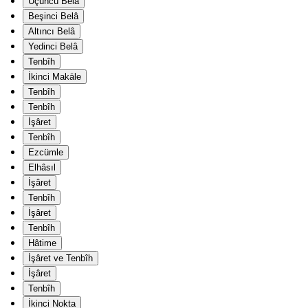
Üçüncü Belâ
Beşinci Belâ
Altıncı Belâ
Yedinci Belâ
Tenbîh
İkinci Makāle
Tenbîh
Tenbîh
İşâret
Tenbîh
Ezcümle
Elhâsıl
İşâret
Tenbîh
İşâret
Tenbîh
Hâtime
İşâret ve Tenbîh
İşâret
Tenbîh
İkinci Nokta