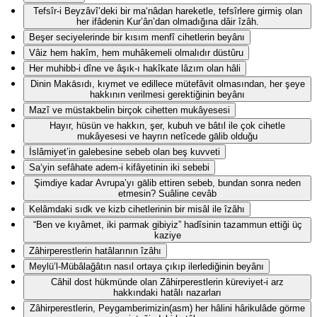
Tefsîr-i Beyzâvî’deki bir ma‘nâdan hareketle, tefsîrlere girmiş olan
her ifâdenin Kur’ân’dan olmadığına dâir îzâh.
Beşer seciyelerinde bir kısım menfî cihetlerin beyânı
Vâiz hem hakîm, hem muhâkemeli olmalıdır düstûru
Her muhibb-i dîne ve âşık-ı hakîkate lâzım olan hâli
Dinin Makāsıdı, kıymet ve edillece mütefâvit olmasından, her şeye
hakkının verilmesi gerektiğinin beyânı
Mazî ve müstakbelin birçok cihetten mukâyesesi
Hayır, hüsün ve hakkın, şer, kubuh ve bâtıl ile çok cihetle
mukâyesesi ve hayrın netîcede gālib olduğu
İslâmiyet’in galebesine sebeb olan beş kuvveti
Sa‘yin sefâhate adem-i kifâyetinin iki sebebi
Şimdiye kadar Avrupa’yı gālib ettiren sebeb, bundan sonra neden
etmesin? Suâline cevâb
Kelâmdaki sıdk ve kizb cihetlerinin bir misâl ile îzâhı
“Ben ve kıyâmet, iki parmak gibiyiz” hadîsinin tazammun ettiği üç
kaziye
Zâhirperestlerin hatâlarının îzâhı
Meylü’l-Mübâlağâtın nasıl ortaya çıkıp ilerlediğinin beyânı
Câhil dost hükmünde olan Zâhirperestlerin küreviyet-i arz
hakkındaki hatâlı nazarları
Zâhirperestlerin, Peygamberimizin(asm) her hâlini hârikulâde görme