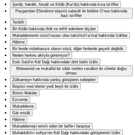
Şeriât, hakâik, füruât ve Kitâb (Kur’ân) hakkında kısa ta‘rîfler
Peygamber Efendimiz’e(asm) salavât ile birlikte O’nun hakkında
bazı ta‘rîfler
Tenbîh
Bir Kitâb hakkında ifrât ve tefrît edenlere ölçüler
Mukaddemenin üssü’l-esası olan taksîmü’l-a’mal hakkında îzâhlar
Hâtime
Bir fende mütehassıs olanın sözü, diğer fenlerde geçerli değildir.
Neden herkes aklıyla göremiyor?
Eski Saîd’in Kāf Dağı hakkındaki dört farklı îzâhı
Müteannid ve mukallid bir sâile verilen cevâbın iki cihetle doğru
olması
Zülkarneyn hakkında yanlış görüşlerin sebepleri
Beşinci mes’elenin yedi beyit ile îzâhı
Birinci Makāle
Ezcümle
Mukaddeme
Gār misâli
Hâtime
Mukaddemeyi tenvîr eden bir latîfe-i faraziye
Muhakkikîn-i sofiye’nin Kāf Dağı hakkındaki görüşlerinin îzâhı