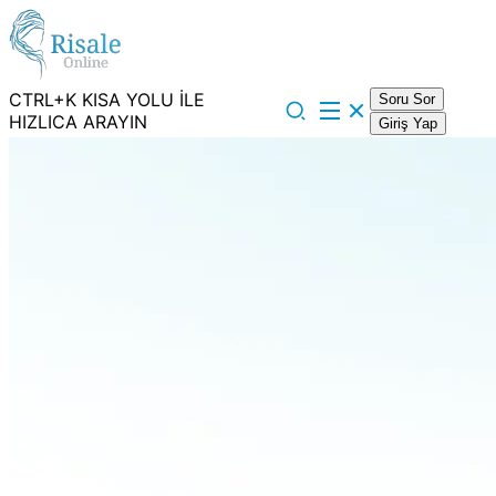
CTRL+K KISA YOLU İLE
Soru Sor
HIZLICA ARAYIN
Giriş Yap