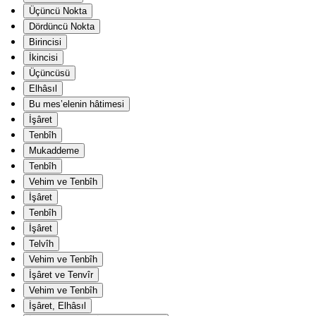
Üçüncü Nokta
Dördüncü Nokta
Birincisi
İkincisi
Üçüncüsü
Elhâsıl
Bu mes’elenin hâtimesi
İşâret
Tenbîh
Mukaddeme
Tenbîh
Vehim ve Tenbîh
İşâret
Tenbîh
İşâret
Telvîh
Vehim ve Tenbîh
İşâret ve Tenvîr
Vehim ve Tenbîh
İşâret, Elhâsıl