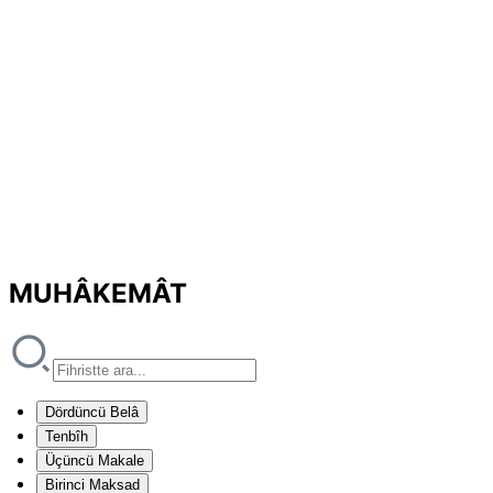
MUHÂKEMÂT
Dördüncü Belâ
Tenbîh
Üçüncü Makale
Birinci Maksad