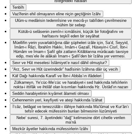
isteğindeki hatâları
Tenbîh
Vazîfenin ehil olmayanın eline niçin geçtiğinin îzâhı
Ulûm-u medârisin tedennîsine ve mecrâ-yı tabîîden çevrilmesine
mühim bir sebep
Kütüb-ü selâsenin zemîn-i icmâlisini, küçük bir fotoğrafını ve
harîtasını teşkîl eden bir seyâhat
Müellifin yerin yuvarlaklığına dâir şüpheleri izâle için, Sa‘d, Seyyid,
İmâm-ı Râzi, İbrahîm Hakkı, İmâm-ı Gazalî, Hüseyin-i Cisrî, İbn-i
Hümâm ve İmam-ı Şafiî gibi zatların Kitâblarına mürâcaatı tavsiye
edip, mes’ele ile alâkalı İmam-ı Şafiî’den bir îzâha yer vermesi.
Sevr ve Hût meselesi İslâmiyet’e nasıl dâhil olmuştur?
“Arz, Sevr ve Hût üzerindedir” hadîsinin îzâhına dâir üç vecih
Kāf Dağı hakkında Karafî ve İbn-i Abbâs’ın ifâdeleri
Zülkarneyn, Ye’cüc-Me’cüc ve harabiyet-i sed hakkında tefsîrlerin
nokta-i ittifâk ve ihtilâf olan kısımları hakkında Hz. Üstâd’ın nazarı
Seddin harabiyetinin kıyâmet âlameti olması
Cehennemin yeri, keyfiyeti ve ateşi hakkında îzâhat
İ‘câz, belâgat ve tenezzülât-ı ilâhiye hakkında Ma‘lûmat ve Kur’ân’ı
tefsîr edecek müfessirin bunları bilmesinin lüzûmiyeti
Nebe’ suresi, 7. âyetindeki “dağ” kelimesine dört cihetle verilen
ma‘nâ
Mezkûr âyetler hakkında müfessirlerin îzâhı