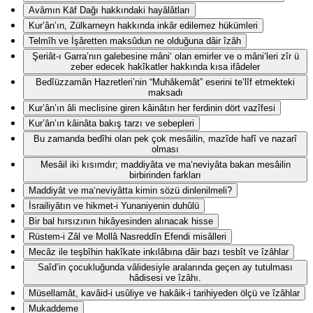
Avâmın Kāf Dağı hakkındaki hayâlâtları
Kur’ân’ın, Zülkarneyn hakkında inkâr edilemez hükümleri
Telmîh ve İşâretten maksûdun ne olduğuna dâir îzâh
Şeriât-ı Garra’nın galebesine mâni‘ olan emirler ve o mâni‘leri zîr ü
zeber edecek hakîkatler hakkında kısa ifâdeler
Bedîüzzamân Hazretleri’nin “Muhâkemât” eserini te’lîf etmekteki
maksadı
Kur’ân’ın âli meclisine giren kâinâtın her ferdinin dört vazîfesi
Kur’ân’ın kâinâta bakış tarzı ve sebepleri
Bu zamanda bedîhi olan pek çok mesâilin, mazîde hafî ve nazarî
olması
Mesâil iki kısımdır; maddiyâta ve ma‘neviyâta bakan mesâilin
birbirinden farkları
Maddiyât ve ma‘neviyâtta kimin sözü dinlenilmeli?
İsrailiyâtın ve hikmet-i Yunaniyenin duhûlü
Bir bal hırsızının hikâyesinden alınacak hisse
Rüstem-i Zâl ve Mollâ Nasreddîn Efendi misâlleri
Mecâz ile teşbîhin hakîkate inkılâbına dâir bazı tesbît ve îzâhlar
Saîd’in çocukluğunda vâlidesiyle aralarında geçen ay tutulması
hâdisesi ve îzâhı.
Müsellamât, kavâid-i usûliye ve hakâik-i tarihiyeden ölçü ve îzâhlar
Mukaddeme