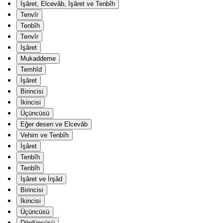
İşâret, Elcevâb, İşâret ve Tenbîh
Tenvîr
Tenbîh
Tenvîr
İşâret
Mukaddeme
Temhîd
İşâret
Birincisi
İkincisi
Üçüncüsü
Eğer desen ve Elcevâb
Vehim ve Tenbîh
İşâret
Tenbîh
Tenbîh
İşâret ve İrşâd
Birincisi
İkincisi
Üçüncüsü
Dördüncüsü