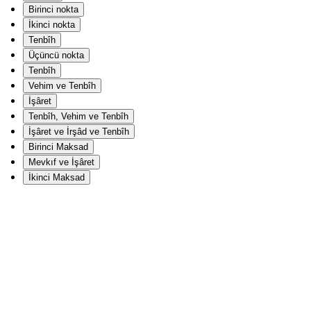
Birinci nokta
İkinci nokta
Tenbîh
Üçüncü nokta
Tenbîh
Vehim ve Tenbîh
İşâret
Tenbîh, Vehim ve Tenbîh
İşâret ve İrşâd ve Tenbîh
Birinci Maksad
Mevkıf ve İşâret
İkinci Maksad