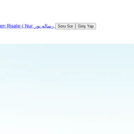
şen
Risale-i Nur
رساله نور
Soru Sor
Giriş Yap