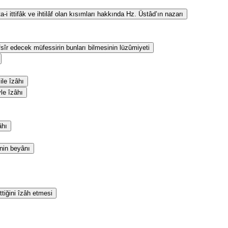
i ittifâk ve ihtilâf olan kısımları hakkında Hz. Üstâd’ın nazarı
fsîr edecek müfessirin bunları bilmesinin lüzûmiyeti
le îzâhı
yle îzâhı
âhı
inin beyânı
ttiğini îzâh etmesi