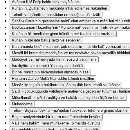
Avâmın Kāf Dağı hakkındaki hayâlâtları
Kur’ân’ın, Zülkarneyn hakkında inkâr edilemez hükümleri
Telmîh ve İşâretten maksûdun ne olduğuna dâir îzâh
Şeriât-ı Garra’nın galebesine mâni‘ olan emirler ve o mâni‘leri zîr ü z
Bedîüzzamân Hazretleri’nin “Muhâkemât” eserini te’lîf etmekteki mak
Kur’ân’ın âli meclisine giren kâinâtın her ferdinin dört vazîfesi
Kur’ân’ın kâinâta bakış tarzı ve sebepleri
Bu zamanda bedîhi olan pek çok mesâilin, mazîde hafî ve nazarî olm
Mesâil iki kısımdır; maddiyâta ve ma‘neviyâta bakan mesâilin birbirind
Maddiyât ve ma‘neviyâtta kimin sözü dinlenilmeli?
İsrailiyâtın ve hikmet-i Yunaniyenin duhûlü
Bir bal hırsızının hikâyesinden alınacak hisse
Rüstem-i Zâl ve Mollâ Nasreddîn Efendi misâlleri
Mecâz ile teşbîhin hakîkate inkılâbına dâir bazı tesbît ve îzâhlar
Saîd’in çocukluğunda vâlidesiyle aralarında geçen ay tutulması hâdise
Müsellamât, kavâid-i usûliye ve hakâik-i tarihiyeden ölçü ve îzâhlar
Mukaddeme
Tefsîr-i Beyzâvî’deki bir ma‘nâdan hareketle, tefsîrlere girmiş olan her
Beşer seciyelerinde bir kısım menfî cihetlerin beyânı
Vâiz hem hakîm, hem muhâkemeli olmalıdır düstûru
Her muhibb-i dîne ve âşık-ı hakîkate lâzım olan hâli