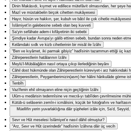
Dinin Makāsıdı, kıymet ve edillece mütefâvit olmasından, her şeye hak
Mazî ve müstakbelin birçok cihetten mukâyesesi
Hayır, hüsün ve hakkın, şer, kubuh ve bâtıl ile çok cihetle mukâyesesi
İslâmiyet’in galebesine sebeb olan beş kuvveti
Sa‘yin sefâhate adem-i kifâyetinin iki sebebi
Şimdiye kadar Avrupa’yı gālib ettiren sebeb, bundan sonra neden etm
Kelâmdaki sıdk ve kizb cihetlerinin bir misâl ile îzâhı
“Ben ve kıyâmet, iki parmak gibiyiz” hadîsinin tazammun ettiği üç kaz
Zâhirperestlerin hatâlarının îzâhı
Meylü’l-Mübâlağâtın nasıl ortaya çıkıp ilerlediğinin beyânı
Câhil dost hükmünde olan Zâhirperestlerin küreviyet-i arz hakkındaki ha
Zâhirperestlerin, Peygamberimizin(asm) her hâlini hârikulâde görme ist
Tenbîh
Vazîfenin ehil olmayanın eline niçin geçtiğinin îzâhı
Ulûm-u medârisin tedennîsine ve mecrâ-yı tabîîden çevrilmesine mühi
Kütüb-ü selâsenin zemîn-i icmâlisini, küçük bir fotoğrafını ve harîtasın
Müellifin yerin yuvarlaklığına dâir şüpheleri izâle için, Sa‘d, Seyy
Sevr ve Hût meselesi İslâmiyet’e nasıl dâhil olmuştur?
“Arz, Sevr ve Hût üzerindedir” hadîsinin îzâhına dâir üç vecih