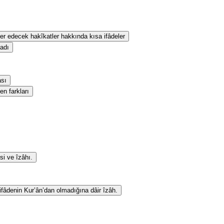
eber edecek hakîkatler hakkında kısa ifâdeler
sadı
ası
en farkları
si ve îzâhı.
 ifâdenin Kur’ân’dan olmadığına dâir îzâh.