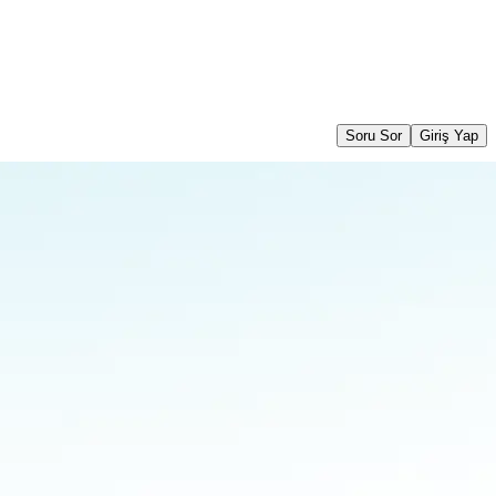
Soru Sor
Giriş Yap