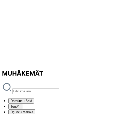
MUHÂKEMÂT
Dördüncü Belâ
Tenbîh
Üçüncü Makale