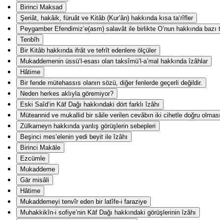
Birinci Maksad
Şeriât, hakâik, füruât ve Kitâb (Kur’ân) hakkında kısa ta‘rîfler
Peygamber Efendimiz’e(asm) salavât ile birlikte O’nun hakkında bazı ta
Tenbîh
Bir Kitâb hakkında ifrât ve tefrît edenlere ölçüler
Mukaddemenin üssü’l-esası olan taksîmü’l-a’mal hakkında îzâhlar
Hâtime
Bir fende mütehassıs olanın sözü, diğer fenlerde geçerli değildir.
Neden herkes aklıyla göremiyor?
Eski Saîd’in Kāf Dağı hakkındaki dört farklı îzâhı
Müteannid ve mukallid bir sâile verilen cevâbın iki cihetle doğru olmas
Zülkarneyn hakkında yanlış görüşlerin sebepleri
Beşinci mes’elenin yedi beyit ile îzâhı
Birinci Makāle
Ezcümle
Mukaddeme
Gār misâli
Hâtime
Mukaddemeyi tenvîr eden bir latîfe-i faraziye
Muhakkikîn-i sofiye’nin Kāf Dağı hakkındaki görüşlerinin îzâhı