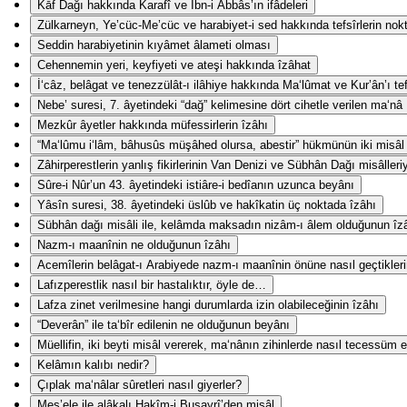
Kāf Dağı hakkında Karafî ve İbn-i Abbâs’ın ifâdeleri
Zülkarneyn, Ye’cüc-Me’cüc ve harabiyet-i sed hakkında tefsîrlerin nokta-
Seddin harabiyetinin kıyâmet âlameti olması
Cehennemin yeri, keyfiyeti ve ateşi hakkında îzâhat
İ‘câz, belâgat ve tenezzülât-ı ilâhiye hakkında Ma‘lûmat ve Kur’ân’ı te
Nebe’ suresi, 7. âyetindeki “dağ” kelimesine dört cihetle verilen ma‘nâ
Mezkûr âyetler hakkında müfessirlerin îzâhı
“Ma‘lûmu i‘lâm, bâhusûs müşâhed olursa, abestir” hükmünün iki misâl i
Zâhirperestlerin yanlış fikirlerinin Van Denizi ve Sübhân Dağı misâlleri
Sûre-i Nûr’un 43. âyetindeki istiâre-i bedîanın uzunca beyânı
Yâsîn suresi, 38. âyetindeki üslûb ve hakîkatin üç noktada îzâhı
Sübhân dağı misâli ile, kelâmda maksadın nizâm-ı âlem olduğunun îz
Nazm-ı maanînin ne olduğunun îzâhı
Acemîlerin belâgat-ı Arabiyede nazm-ı maanînin önüne nasıl geçtikler
Lafızperestlik nasıl bir hastalıktır, öyle de…
Lafza zinet verilmesine hangi durumlarda izin olabileceğinin îzâhı
“Deverân” ile ta‘bîr edilenin ne olduğunun beyânı
Müellifin, iki beyti misâl vererek, ma‘nânın zihinlerde nasıl tecessüm e
Kelâmın kalıbı nedir?
Çıplak ma‘nâlar sûretleri nasıl giyerler?
Mes’ele ile alâkalı Hakîm-i Busayrî’den misâl