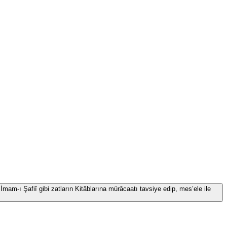
İmam-ı Şafiî gibi zatların Kitâblarına mürâcaatı tavsiye edip, mes’ele ile