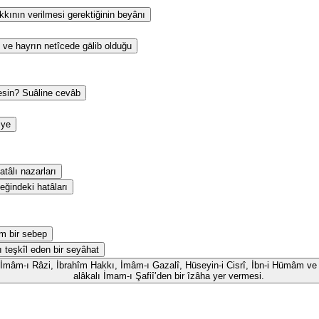
kının verilmesi gerektiğinin beyânı
 ve hayrın netîcede gālib olduğu
esin? Suâline cevâb
iye
tâlı nazarları
eğindeki hatâları
m bir sebep
ı teşkîl eden bir seyâhat
id, İmâm-ı Râzi, İbrahîm Hakkı, İmâm-ı Gazalî, Hüseyin-i Cisrî, İbn-i Hümâm ve 
alâkalı İmam-ı Şafiî’den bir îzâha yer vermesi.