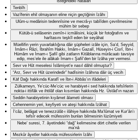
isteğindeki hatâları
Tenbîh
Vazîfenin ehil olmayanın eline niçin geçtiğinin îzâhı
Ulûm-u medârisin tedennîsine ve mecrâ-yı tabîîden çevrilmesine
mühim bir sebep
Kütüb-ü selâsenin zemîn-i icmâlisini, küçük bir fotoğrafını ve
harîtasını teşkîl eden bir seyâhat
Müellifin yerin yuvarlaklığına dâir şüpheleri izâle için, Sa‘d, Seyyid,
İmâm-ı Râzi, İbrahîm Hakkı, İmâm-ı Gazalî, Hüseyin-i Cisrî, İbn-i
Hümâm ve İmam-ı Şafiî gibi zatların Kitâblarına mürâcaatı tavsiye
edip, mes’ele ile alâkalı İmam-ı Şafiî’den bir îzâha yer vermesi.
Sevr ve Hût meselesi İslâmiyet’e nasıl dâhil olmuştur?
“Arz, Sevr ve Hût üzerindedir” hadîsinin îzâhına dâir üç vecih
Kāf Dağı hakkında Karafî ve İbn-i Abbâs’ın ifâdeleri
Zülkarneyn, Ye’cüc-Me’cüc ve harabiyet-i sed hakkında tefsîrlerin
nokta-i ittifâk ve ihtilâf olan kısımları hakkında Hz. Üstâd’ın nazarı
Seddin harabiyetinin kıyâmet âlameti olması
Cehennemin yeri, keyfiyeti ve ateşi hakkında îzâhat
İ‘câz, belâgat ve tenezzülât-ı ilâhiye hakkında Ma‘lûmat ve Kur’ân’ı
tefsîr edecek müfessirin bunları bilmesinin lüzûmiyeti
Nebe’ suresi, 7. âyetindeki “dağ” kelimesine dört cihetle verilen
ma‘nâ
Mezkûr âyetler hakkında müfessirlerin îzâhı