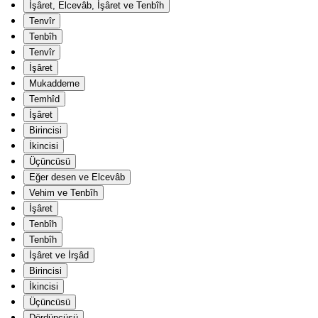
İşâret, Elcevâb, İşâret ve Tenbîh
Tenvîr
Tenbîh
Tenvîr
İşâret
Mukaddeme
Temhîd
İşâret
Birincisi
İkincisi
Üçüncüsü
Eğer desen ve Elcevâb
Vehim ve Tenbîh
İşâret
Tenbîh
Tenbîh
İşâret ve İrşâd
Birincisi
İkincisi
Üçüncüsü
Dördüncüsü