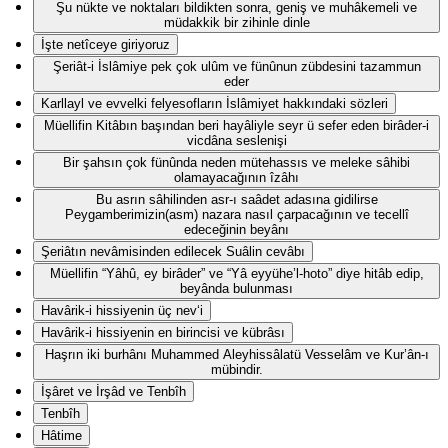
Şu nükte ve noktaları bildikten sonra, geniş ve muhâkemeli ve
müdakkik bir zihinle dinle
İşte netîceye giriyoruz
Şeriât-i İslâmiye pek çok ulûm ve fünûnun zübdesini tazammun
eder
Karllayl ve evvelki felyesofların İslâmiyet hakkındaki sözleri
Müellifin Kitâbın başından beri hayâliyle seyr ü sefer eden birâder-i
vicdâna seslenişi
Bir şahsın çok fünûnda neden mütehassıs ve meleke sâhibi
olamayacağının îzâhı
Bu asrın sâhilinden asr-ı saâdet adasına gidilirse
Peygamberimizin(asm) nazara nasıl çarpacağının ve tecellî
edeceğinin beyânı
Şeriâtın nevâmisinden edilecek Suâlin cevâbı
Müellifin “Yâhû, ey birâder” ve “Yâ eyyühe’l-hoto” diye hitâb edip,
beyânda bulunması
Havârik-i hissiyenin üç nev‘i
Havârik-i hissiyenin en birincisi ve kübrâsı
Haşrın iki burhânı Muhammed Aleyhissâlatü Vesselâm ve Kur’ân-ı
mübindir.
İşâret ve İrşâd ve Tenbîh
Tenbîh
Hâtime