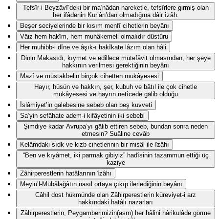
Tefsîr-i Beyzâvî’deki bir ma‘nâdan hareketle, tefsîrlere girmiş olan
her ifâdenin Kur’ân’dan olmadığına dâir îzâh.
Beşer seciyelerinde bir kısım menfî cihetlerin beyânı
Vâiz hem hakîm, hem muhâkemeli olmalıdır düstûru
Her muhibb-i dîne ve âşık-ı hakîkate lâzım olan hâli
Dinin Makāsıdı, kıymet ve edillece mütefâvit olmasından, her şeye
hakkının verilmesi gerektiğinin beyânı
Mazî ve müstakbelin birçok cihetten mukâyesesi
Hayır, hüsün ve hakkın, şer, kubuh ve bâtıl ile çok cihetle
mukâyesesi ve hayrın netîcede gālib olduğu
İslâmiyet’in galebesine sebeb olan beş kuvveti
Sa‘yin sefâhate adem-i kifâyetinin iki sebebi
Şimdiye kadar Avrupa’yı gālib ettiren sebeb, bundan sonra neden
etmesin? Suâline cevâb
Kelâmdaki sıdk ve kizb cihetlerinin bir misâl ile îzâhı
“Ben ve kıyâmet, iki parmak gibiyiz” hadîsinin tazammun ettiği üç
kaziye
Zâhirperestlerin hatâlarının îzâhı
Meylü’l-Mübâlağâtın nasıl ortaya çıkıp ilerlediğinin beyânı
Câhil dost hükmünde olan Zâhirperestlerin küreviyet-i arz
hakkındaki hatâlı nazarları
Zâhirperestlerin, Peygamberimizin(asm) her hâlini hârikulâde görme