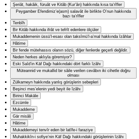
Şeriât, hakâik, füruât ve Kitâb (Kur’ân) hakkında kısa ta‘rîfler
Peygamber Efendimiz’e(asm) salavât ile birlikte O’nun hakkında
bazı ta‘rîfler
Tenbîh
Bir Kitâb hakkında ifrât ve tefrît edenlere ölçüler
Mukaddemenin üssü’l-esası olan taksîmü’l-a’mal hakkında îzâhlar
Hâtime
Bir fende mütehassıs olanın sözü, diğer fenlerde geçerli değildir.
Neden herkes aklıyla göremiyor?
Eski Saîd’in Kāf Dağı hakkındaki dört farklı îzâhı
Müteannid ve mukallid bir sâile verilen cevâbın iki cihetle doğru
olması
Zülkarneyn hakkında yanlış görüşlerin sebepleri
Beşinci mes’elenin yedi beyit ile îzâhı
Birinci Makāle
Ezcümle
Mukaddeme
Gār misâli
Hâtime
Mukaddemeyi tenvîr eden bir latîfe-i faraziye
Muhakkikîn-i sofiye’nin Kāf Dağı hakkındaki görüşlerinin îzâhı