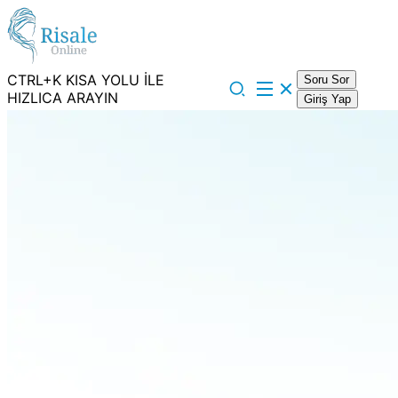
CTRL+K KISA YOLU İLE
Soru Sor
HIZLICA ARAYIN
Giriş Yap