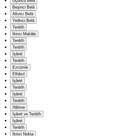
Üçüncü Belâ
Beşinci Belâ
Altıncı Belâ
Yedinci Belâ
Tenbîh
İkinci Makāle
Tenbîh
Tenbîh
İşâret
Tenbîh
Ezcümle
Elhâsıl
İşâret
Tenbîh
İşâret
Tenbîh
Hâtime
İşâret ve Tenbîh
İşâret
Tenbîh
İkinci Nokta