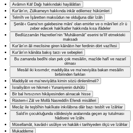
Avâmın Kāf Dağı hakkındaki hayâlâtları
Kur’ân’ın, Zülkarneyn hakkında inkâr edilemez hükümleri
Telmîh ve İşâretten maksûdun ne olduğuna dâir îzâh
Şeriât-ı Garra’nın galebesine mâni‘ olan emirler ve o mâni‘leri zîr ü
zeber edecek hakîkatler hakkında kısa ifâdeler
Bedîüzzamân Hazretleri’nin “Muhâkemât” eserini te’lîf etmekteki
maksadı
Kur’ân’ın âli meclisine giren kâinâtın her ferdinin dört vazîfesi
Kur’ân’ın kâinâta bakış tarzı ve sebepleri
Bu zamanda bedîhi olan pek çok mesâilin, mazîde hafî ve nazarî
olması
Mesâil iki kısımdır; maddiyâta ve ma‘neviyâta bakan mesâilin
birbirinden farkları
Maddiyât ve ma‘neviyâtta kimin sözü dinlenilmeli?
İsrailiyâtın ve hikmet-i Yunaniyenin duhûlü
Bir bal hırsızının hikâyesinden alınacak hisse
Rüstem-i Zâl ve Mollâ Nasreddîn Efendi misâlleri
Mecâz ile teşbîhin hakîkate inkılâbına dâir bazı tesbît ve îzâhlar
Saîd’in çocukluğunda vâlidesiyle aralarında geçen ay tutulması
hâdisesi ve îzâhı.
Müsellamât, kavâid-i usûliye ve hakâik-i tarihiyeden ölçü ve îzâhlar
Mukaddeme