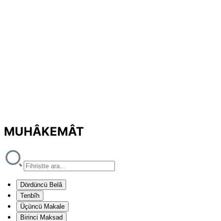
MUHÂKEMÂT
Dördüncü Belâ
Tenbîh
Üçüncü Makale
Birinci Maksad