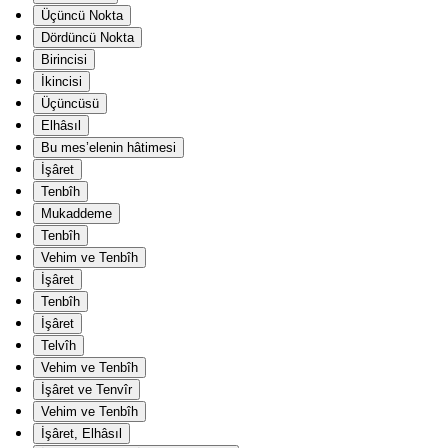
Üçüncü Nokta
Dördüncü Nokta
Birincisi
İkincisi
Üçüncüsü
Elhâsıl
Bu mes’elenin hâtimesi
İşâret
Tenbîh
Mukaddeme
Tenbîh
Vehim ve Tenbîh
İşâret
Tenbîh
İşâret
Telvîh
Vehim ve Tenbîh
İşâret ve Tenvîr
Vehim ve Tenbîh
İşâret, Elhâsıl