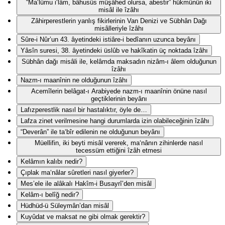
“Ma‘lûmu i‘lâm, bâhusûs müşâhed olursa, abestir” hükmünün iki
misâl ile îzâhı
Zâhirperestlerin yanlış fikirlerinin Van Denizi ve Sübhân Dağı
misâlleriyle îzâhı
Sûre-i Nûr’un 43. âyetindeki istiâre-i bedîanın uzunca beyânı
Yâsîn suresi, 38. âyetindeki üslûb ve hakîkatin üç noktada îzâhı
Sübhân dağı misâli ile, kelâmda maksadın nizâm-ı âlem olduğunun
îzâhı
Nazm-ı maanînin ne olduğunun îzâhı
Acemîlerin belâgat-ı Arabiyede nazm-ı maanînin önüne nasıl
geçtiklerinin beyânı
Lafızperestlik nasıl bir hastalıktır, öyle de…
Lafza zinet verilmesine hangi durumlarda izin olabileceğinin îzâhı
“Deverân” ile ta‘bîr edilenin ne olduğunun beyânı
Müellifin, iki beyti misâl vererek, ma‘nânın zihinlerde nasıl
tecessüm ettiğini îzâh etmesi
Kelâmın kalıbı nedir?
Çıplak ma‘nâlar sûretleri nasıl giyerler?
Mes’ele ile alâkalı Hakîm-i Busayrî’den misâl
Kelâm-ı belîğ nedir?
Hüdhüd-ü Süleymân’dan misâl
Kuyûdat ve maksat ne gibi olmak gerektir?