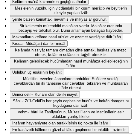
Kelâmın ma‘nâ kazanırken geçtiği safhalar
Mes’elenin vuzûhu için vicdândaki bir kısım merâtib ve beyitlerin
zikriyle yapılan îzâh
Şiirde ba‘zen kâinâttaki nevâmis ve mikyâslar görünür.
Bir kelimenin müteaddid ma‘nâları vardır. Ma‘nâlar arasında
becâyiş ve telkîhât olur. Bunu anlamayan belâgatı kaybeder.
Maksadların kelâma nasıl vüs‘at ve azamet verdiğine dâir îzâh
Kıssa-i Mûsâ(as) dan bir misâl
Kelâmda hissiyât tamam olmadan çifte atmak, başkasıyla mezc
etmek, kelâmın selâsetini tağyîr etmektir.
Kelâmın gelebilecek hücûmlardan nasıl muhâfaza edilebileceğinin
îzâhı
Üslûbun üç esâsının beyânı:
Müellifin, evvelce Japonların sordukları Suâllere verdiği
cevâblardan bir iki tanesine dâir cevâbları tekraren ve muhtasaran
ifâde etmesi.
Birinci delîl-i Kur’ânî olan delîl-i inâyet
Sâni‘-i Zü’l-Celâl’in her şeyin cephesine hudûs ve imkân damgasını
koyduğuna dâir îzâh
Vehm-i bâtıl ile Tabîiyyûnun, Mu‘tezilîlerin ve Mecûsîlerin esir
oldukları yanlış fikirler
İnsânın hayvaniyete olan terakkîsinin üç nokta ile îzâhı
En kasâvetli hâllerden güzel ahlâka geçilmesi bir inkılâb-ı azîmdir.