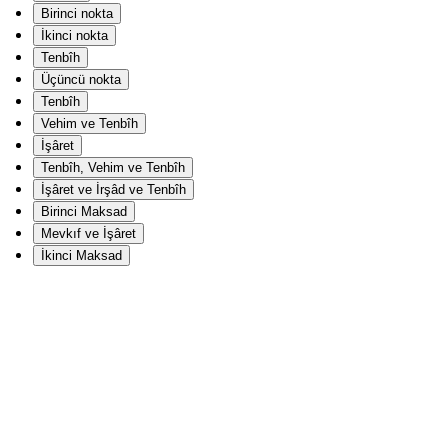
Birinci nokta
İkinci nokta
Tenbîh
Üçüncü nokta
Tenbîh
Vehim ve Tenbîh
İşâret
Tenbîh, Vehim ve Tenbîh
İşâret ve İrşâd ve Tenbîh
Birinci Maksad
Mevkıf ve İşâret
İkinci Maksad