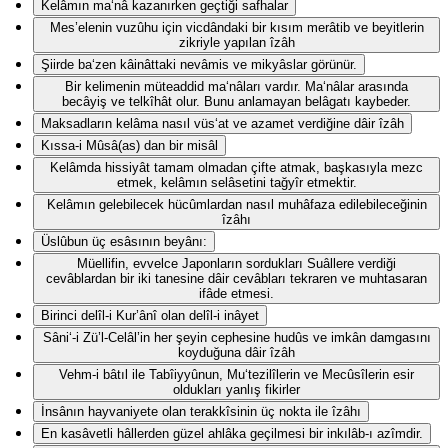
Kelâmın ma‘nâ kazanırken geçtiği safhalar
Mes’elenin vuzûhu için vicdândaki bir kısım merâtib ve beyitlerin
zikriyle yapılan îzâh
Şiirde ba‘zen kâinâttaki nevâmis ve mikyâslar görünür.
Bir kelimenin müteaddid ma‘nâları vardır. Ma‘nâlar arasında
becâyiş ve telkîhât olur. Bunu anlamayan belâgatı kaybeder.
Maksadların kelâma nasıl vüs‘at ve azamet verdiğine dâir îzâh
Kıssa-i Mûsâ(as) dan bir misâl
Kelâmda hissiyât tamam olmadan çifte atmak, başkasıyla mezc
etmek, kelâmın selâsetini tağyîr etmektir.
Kelâmın gelebilecek hücûmlardan nasıl muhâfaza edilebileceğinin
îzâhı
Üslûbun üç esâsının beyânı:
Müellifin, evvelce Japonların sordukları Suâllere verdiği
cevâblardan bir iki tanesine dâir cevâbları tekraren ve muhtasaran
ifâde etmesi.
Birinci delîl-i Kur’ânî olan delîl-i inâyet
Sâni‘-i Zü’l-Celâl’in her şeyin cephesine hudûs ve imkân damgasını
koyduğuna dâir îzâh
Vehm-i bâtıl ile Tabîiyyûnun, Mu‘tezilîlerin ve Mecûsîlerin esir
oldukları yanlış fikirler
İnsânın hayvaniyete olan terakkîsinin üç nokta ile îzâhı
En kasâvetli hâllerden güzel ahlâka geçilmesi bir inkılâb-ı azîmdir.