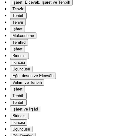
İşâret, Elcevâb, İşâret ve Tenbîh
Tenvîr
Tenbîh
Tenvîr
İşâret
Mukaddeme
Temhîd
İşâret
Birincisi
İkincisi
Üçüncüsü
Eğer desen ve Elcevâb
Vehim ve Tenbîh
İşâret
Tenbîh
Tenbîh
İşâret ve İrşâd
Birincisi
İkincisi
Üçüncüsü
Dördüncüsü