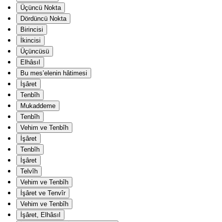
Üçüncü Nokta
Dördüncü Nokta
Birincisi
İkincisi
Üçüncüsü
Elhâsıl
Bu mes’elenin hâtimesi
İşâret
Tenbîh
Mukaddeme
Tenbîh
Vehim ve Tenbîh
İşâret
Tenbîh
İşâret
Telvîh
Vehim ve Tenbîh
İşâret ve Tenvîr
Vehim ve Tenbîh
İşâret, Elhâsıl