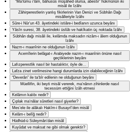
“Ma‘lûmu i‘lâm, bâhusûs müşâhed olursa, abestir” hükmünün iki
misâl ile îzâhı
Zâhirperestlerin yanlış fikirlerinin Van Denizi ve Sübhân Dağı
misâlleriyle îzâhı
Sûre-i Nûr’un 43. âyetindeki istiâre-i bedîanın uzunca beyânı
Yâsîn suresi, 38. âyetindeki üslûb ve hakîkatin üç noktada îzâhı
Sübhân dağı misâli ile, kelâmda maksadın nizâm-ı âlem olduğunun
îzâhı
Nazm-ı maanînin ne olduğunun îzâhı
Acemîlerin belâgat-ı Arabiyede nazm-ı maanînin önüne nasıl
geçtiklerinin beyânı
Lafızperestlik nasıl bir hastalıktır, öyle de…
Lafza zinet verilmesine hangi durumlarda izin olabileceğinin îzâhı
“Deverân” ile ta‘bîr edilenin ne olduğunun beyânı
Müellifin, iki beyti misâl vererek, ma‘nânın zihinlerde nasıl
tecessüm ettiğini îzâh etmesi
Kelâmın kalıbı nedir?
Çıplak ma‘nâlar sûretleri nasıl giyerler?
Mes’ele ile alâkalı Hakîm-i Busayrî’den misâl
Kelâm-ı belîğ nedir?
Hüdhüd-ü Süleymân’dan misâl
Kuyûdat ve maksat ne gibi olmak gerektir?