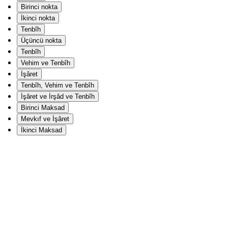
Birinci nokta
İkinci nokta
Tenbîh
Üçüncü nokta
Tenbîh
Vehim ve Tenbîh
İşâret
Tenbîh, Vehim ve Tenbîh
İşâret ve İrşâd ve Tenbîh
Birinci Maksad
Mevkıf ve İşâret
İkinci Maksad