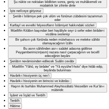
Şu nükte ve noktaları bildikten sonra, geniş ve muhâkemeli ve
müdakkik bir zihinle dinle
İşte netîceye giriyoruz
Şeriât-i İslâmiye pek çok ulûm ve fünûnun zübdesini tazammun
eder
Karllayl ve evvelki felyesofların İslâmiyet hakkındaki sözleri
Müellifin Kitâbın başından beri hayâliyle seyr ü sefer eden birâder-i
vicdâna seslenişi
Bir şahsın çok fünûnda neden mütehassıs ve meleke sâhibi
olamayacağının îzâhı
Bu asrın sâhilinden asr-ı saâdet adasına gidilirse
Peygamberimizin(asm) nazara nasıl çarpacağının ve tecellî
edeceğinin beyânı
Şeriâtın nevâmisinden edilecek Suâlin cevâbı
Müellifin “Yâhû, ey birâder” ve “Yâ eyyühe’l-hoto” diye hitâb edip,
beyânda bulunması
Havârik-i hissiyenin üç nev‘i
Havârik-i hissiyenin en birincisi ve kübrâsı
Haşrın iki burhânı Muhammed Aleyhissâlatü Vesselâm ve Kur’ân-ı
mübindir.
İşâret ve İrşâd ve Tenbîh
Tenbîh
Hâtime