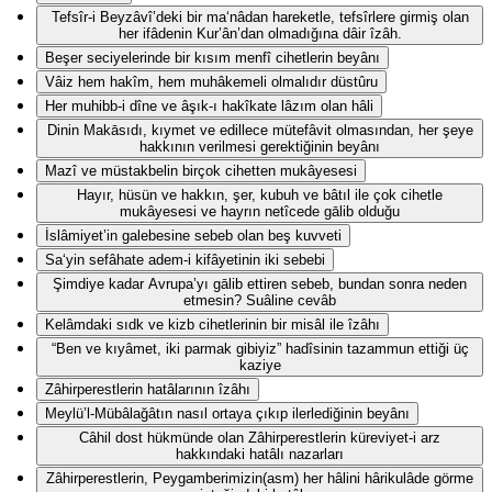
Tefsîr-i Beyzâvî’deki bir ma‘nâdan hareketle, tefsîrlere girmiş olan
her ifâdenin Kur’ân’dan olmadığına dâir îzâh.
Beşer seciyelerinde bir kısım menfî cihetlerin beyânı
Vâiz hem hakîm, hem muhâkemeli olmalıdır düstûru
Her muhibb-i dîne ve âşık-ı hakîkate lâzım olan hâli
Dinin Makāsıdı, kıymet ve edillece mütefâvit olmasından, her şeye
hakkının verilmesi gerektiğinin beyânı
Mazî ve müstakbelin birçok cihetten mukâyesesi
Hayır, hüsün ve hakkın, şer, kubuh ve bâtıl ile çok cihetle
mukâyesesi ve hayrın netîcede gālib olduğu
İslâmiyet’in galebesine sebeb olan beş kuvveti
Sa‘yin sefâhate adem-i kifâyetinin iki sebebi
Şimdiye kadar Avrupa’yı gālib ettiren sebeb, bundan sonra neden
etmesin? Suâline cevâb
Kelâmdaki sıdk ve kizb cihetlerinin bir misâl ile îzâhı
“Ben ve kıyâmet, iki parmak gibiyiz” hadîsinin tazammun ettiği üç
kaziye
Zâhirperestlerin hatâlarının îzâhı
Meylü’l-Mübâlağâtın nasıl ortaya çıkıp ilerlediğinin beyânı
Câhil dost hükmünde olan Zâhirperestlerin küreviyet-i arz
hakkındaki hatâlı nazarları
Zâhirperestlerin, Peygamberimizin(asm) her hâlini hârikulâde görme