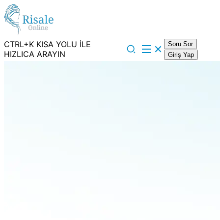
CTRL+K KISA YOLU İLE
Soru Sor
HIZLICA ARAYIN
Giriş Yap