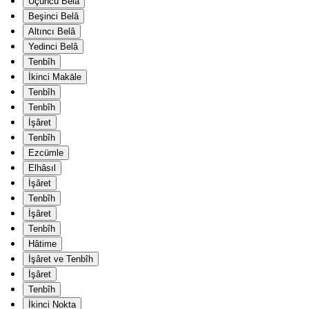
Üçüncü Belâ
Beşinci Belâ
Altıncı Belâ
Yedinci Belâ
Tenbîh
İkinci Makāle
Tenbîh
Tenbîh
İşâret
Tenbîh
Ezcümle
Elhâsıl
İşâret
Tenbîh
İşâret
Tenbîh
Hâtime
İşâret ve Tenbîh
İşâret
Tenbîh
İkinci Nokta