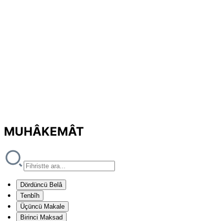
MUHÂKEMÂT
Dördüncü Belâ
Tenbîh
Üçüncü Makale
Birinci Maksad