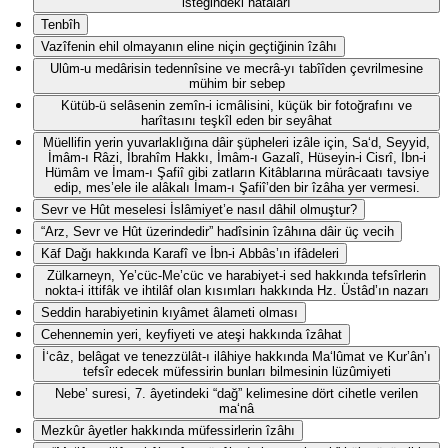
isteğindeki hatâları
Tenbîh
Vazîfenin ehil olmayanın eline niçin geçtiğinin îzâhı
Ulûm-u medârisin tedennîsine ve mecrâ-yı tabîîden çevrilmesine
mühim bir sebep
Kütüb-ü selâsenin zemîn-i icmâlisini, küçük bir fotoğrafını ve
harîtasını teşkîl eden bir seyâhat
Müellifin yerin yuvarlaklığına dâir şüpheleri izâle için, Sa‘d, Seyyid,
İmâm-ı Râzi, İbrahîm Hakkı, İmâm-ı Gazalî, Hüseyin-i Cisrî, İbn-i
Hümâm ve İmam-ı Şafiî gibi zatların Kitâblarına mürâcaatı tavsiye
edip, mes’ele ile alâkalı İmam-ı Şafiî’den bir îzâha yer vermesi.
Sevr ve Hût meselesi İslâmiyet’e nasıl dâhil olmuştur?
“Arz, Sevr ve Hût üzerindedir” hadîsinin îzâhına dâir üç vecih
Kāf Dağı hakkında Karafî ve İbn-i Abbâs’ın ifâdeleri
Zülkarneyn, Ye’cüc-Me’cüc ve harabiyet-i sed hakkında tefsîrlerin
nokta-i ittifâk ve ihtilâf olan kısımları hakkında Hz. Üstâd’ın nazarı
Seddin harabiyetinin kıyâmet âlameti olması
Cehennemin yeri, keyfiyeti ve ateşi hakkında îzâhat
İ‘câz, belâgat ve tenezzülât-ı ilâhiye hakkında Ma‘lûmat ve Kur’ân’ı
tefsîr edecek müfessirin bunları bilmesinin lüzûmiyeti
Nebe’ suresi, 7. âyetindeki “dağ” kelimesine dört cihetle verilen
ma‘nâ
Mezkûr âyetler hakkında müfessirlerin îzâhı