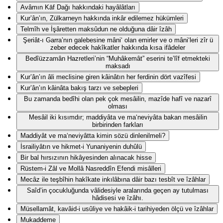
Avâmın Kāf Dağı hakkındaki hayâlâtları
Kur’ân’ın, Zülkarneyn hakkında inkâr edilemez hükümleri
Telmîh ve İşâretten maksûdun ne olduğuna dâir îzâh
Şeriât-ı Garra’nın galebesine mâni‘ olan emirler ve o mâni‘leri zîr ü
zeber edecek hakîkatler hakkında kısa ifâdeler
Bedîüzzamân Hazretleri’nin “Muhâkemât” eserini te’lîf etmekteki
maksadı
Kur’ân’ın âli meclisine giren kâinâtın her ferdinin dört vazîfesi
Kur’ân’ın kâinâta bakış tarzı ve sebepleri
Bu zamanda bedîhi olan pek çok mesâilin, mazîde hafî ve nazarî
olması
Mesâil iki kısımdır; maddiyâta ve ma‘neviyâta bakan mesâilin
birbirinden farkları
Maddiyât ve ma‘neviyâtta kimin sözü dinlenilmeli?
İsrailiyâtın ve hikmet-i Yunaniyenin duhûlü
Bir bal hırsızının hikâyesinden alınacak hisse
Rüstem-i Zâl ve Mollâ Nasreddîn Efendi misâlleri
Mecâz ile teşbîhin hakîkate inkılâbına dâir bazı tesbît ve îzâhlar
Saîd’in çocukluğunda vâlidesiyle aralarında geçen ay tutulması
hâdisesi ve îzâhı.
Müsellamât, kavâid-i usûliye ve hakâik-i tarihiyeden ölçü ve îzâhlar
Mukaddeme