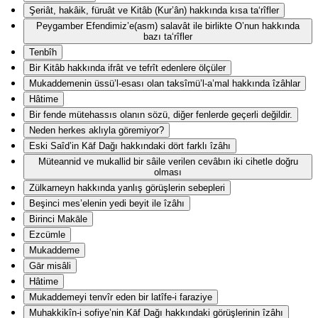
Şeriât, hakâik, füruât ve Kitâb (Kur’ân) hakkında kısa ta‘rîfler
Peygamber Efendimiz’e(asm) salavât ile birlikte O’nun hakkında
bazı ta‘rîfler
Tenbîh
Bir Kitâb hakkında ifrât ve tefrît edenlere ölçüler
Mukaddemenin üssü’l-esası olan taksîmü’l-a’mal hakkında îzâhlar
Hâtime
Bir fende mütehassıs olanın sözü, diğer fenlerde geçerli değildir.
Neden herkes aklıyla göremiyor?
Eski Saîd’in Kāf Dağı hakkındaki dört farklı îzâhı
Müteannid ve mukallid bir sâile verilen cevâbın iki cihetle doğru
olması
Zülkarneyn hakkında yanlış görüşlerin sebepleri
Beşinci mes’elenin yedi beyit ile îzâhı
Birinci Makāle
Ezcümle
Mukaddeme
Gār misâli
Hâtime
Mukaddemeyi tenvîr eden bir latîfe-i faraziye
Muhakkikîn-i sofiye’nin Kāf Dağı hakkındaki görüşlerinin îzâhı