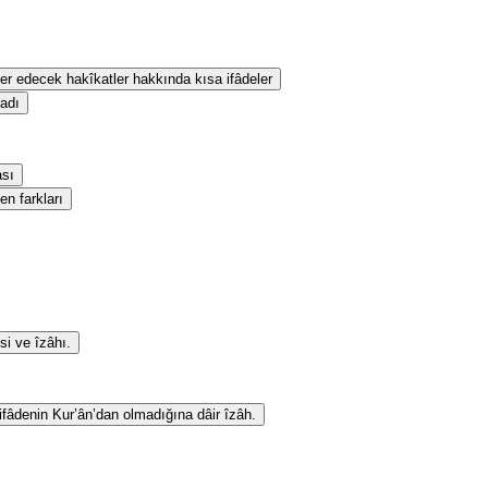
eber edecek hakîkatler hakkında kısa ifâdeler
sadı
ası
en farkları
si ve îzâhı.
 ifâdenin Kur’ân’dan olmadığına dâir îzâh.