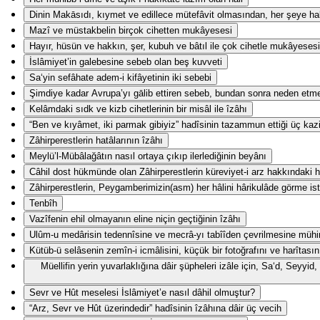
Dinin Makāsıdı, kıymet ve edillece mütefâvit olmasından, her şeye hak
Mazî ve müstakbelin birçok cihetten mukâyesesi
Hayır, hüsün ve hakkın, şer, kubuh ve bâtıl ile çok cihetle mukâyesesi
İslâmiyet’in galebesine sebeb olan beş kuvveti
Sa‘yin sefâhate adem-i kifâyetinin iki sebebi
Şimdiye kadar Avrupa’yı gālib ettiren sebeb, bundan sonra neden etm
Kelâmdaki sıdk ve kizb cihetlerinin bir misâl ile îzâhı
“Ben ve kıyâmet, iki parmak gibiyiz” hadîsinin tazammun ettiği üç kaz
Zâhirperestlerin hatâlarının îzâhı
Meylü’l-Mübâlağâtın nasıl ortaya çıkıp ilerlediğinin beyânı
Câhil dost hükmünde olan Zâhirperestlerin küreviyet-i arz hakkındaki ha
Zâhirperestlerin, Peygamberimizin(asm) her hâlini hârikulâde görme ist
Tenbîh
Vazîfenin ehil olmayanın eline niçin geçtiğinin îzâhı
Ulûm-u medârisin tedennîsine ve mecrâ-yı tabîîden çevrilmesine mühi
Kütüb-ü selâsenin zemîn-i icmâlisini, küçük bir fotoğrafını ve harîtasın
Müellifin yerin yuvarlaklığına dâir şüpheleri izâle için, Sa‘d, Seyy
Sevr ve Hût meselesi İslâmiyet’e nasıl dâhil olmuştur?
“Arz, Sevr ve Hût üzerindedir” hadîsinin îzâhına dâir üç vecih