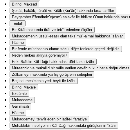
Birinci Maksad
Şeriât, hakâik, füruât ve Kitâb (Kur’ân) hakkında kısa ta‘rîfler
Peygamber Efendimiz’e(asm) salavât ile birlikte O’nun hakkında bazı ta
Tenbîh
Bir Kitâb hakkında ifrât ve tefrît edenlere ölçüler
Mukaddemenin üssü’l-esası olan taksîmü’l-a’mal hakkında îzâhlar
Hâtime
Bir fende mütehassıs olanın sözü, diğer fenlerde geçerli değildir.
Neden herkes aklıyla göremiyor?
Eski Saîd’in Kāf Dağı hakkındaki dört farklı îzâhı
Müteannid ve mukallid bir sâile verilen cevâbın iki cihetle doğru olmas
Zülkarneyn hakkında yanlış görüşlerin sebepleri
Beşinci mes’elenin yedi beyit ile îzâhı
Birinci Makāle
Ezcümle
Mukaddeme
Gār misâli
Hâtime
Mukaddemeyi tenvîr eden bir latîfe-i faraziye
Muhakkikîn-i sofiye’nin Kāf Dağı hakkındaki görüşlerinin îzâhı