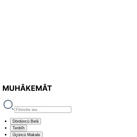
MUHÂKEMÂT
Dördüncü Belâ
Tenbîh
Üçüncü Makale