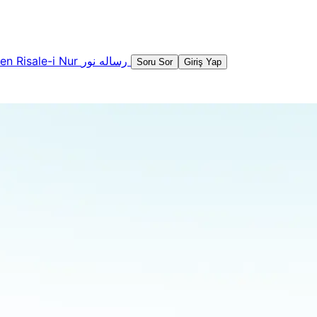
şen
Risale-i Nur
رساله نور
Soru Sor
Giriş Yap