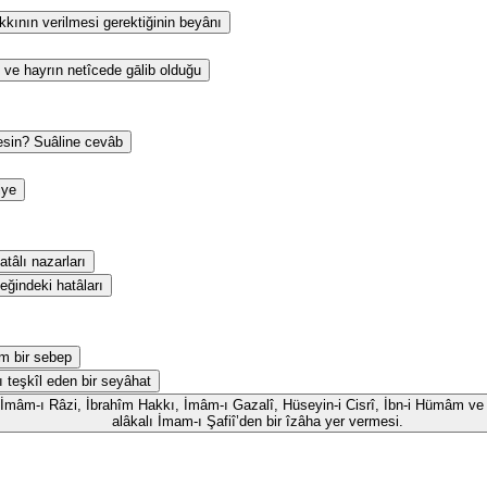
kının verilmesi gerektiğinin beyânı
 ve hayrın netîcede gālib olduğu
esin? Suâline cevâb
iye
tâlı nazarları
eğindeki hatâları
m bir sebep
ı teşkîl eden bir seyâhat
id, İmâm-ı Râzi, İbrahîm Hakkı, İmâm-ı Gazalî, Hüseyin-i Cisrî, İbn-i Hümâm ve 
alâkalı İmam-ı Şafiî’den bir îzâha yer vermesi.