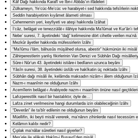
Kāf Dağı hakkında Karafî ve İbn-i Abbâs’ın ifâdeleri
Zülkarneyn, Ye’cüc-Me’cüc ve harabiyet-i sed hakkında tefsîrlerin nokta-
Seddin harabiyetinin kıyâmet âlameti olması
Cehennemin yeri, keyfiyeti ve ateşi hakkında îzâhat
İ‘câz, belâgat ve tenezzülât-ı ilâhiye hakkında Ma‘lûmat ve Kur’ân’ı te
Nebe’ suresi, 7. âyetindeki “dağ” kelimesine dört cihetle verilen ma‘nâ
Mezkûr âyetler hakkında müfessirlerin îzâhı
“Ma‘lûmu i‘lâm, bâhusûs müşâhed olursa, abestir” hükmünün iki misâl i
Zâhirperestlerin yanlış fikirlerinin Van Denizi ve Sübhân Dağı misâlleri
Sûre-i Nûr’un 43. âyetindeki istiâre-i bedîanın uzunca beyânı
Yâsîn suresi, 38. âyetindeki üslûb ve hakîkatin üç noktada îzâhı
Sübhân dağı misâli ile, kelâmda maksadın nizâm-ı âlem olduğunun îz
Nazm-ı maanînin ne olduğunun îzâhı
Acemîlerin belâgat-ı Arabiyede nazm-ı maanînin önüne nasıl geçtikler
Lafızperestlik nasıl bir hastalıktır, öyle de…
Lafza zinet verilmesine hangi durumlarda izin olabileceğinin îzâhı
“Deverân” ile ta‘bîr edilenin ne olduğunun beyânı
Müellifin, iki beyti misâl vererek, ma‘nânın zihinlerde nasıl tecessüm e
Kelâmın kalıbı nedir?
Çıplak ma‘nâlar sûretleri nasıl giyerler?
Mes’ele ile alâkalı Hakîm-i Busayrî’den misâl