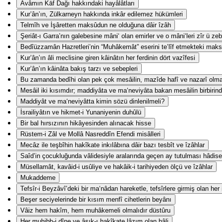
Avâmın Kāf Dağı hakkındaki hayâlâtları
Kur’ân’ın, Zülkarneyn hakkında inkâr edilemez hükümleri
Telmîh ve İşâretten maksûdun ne olduğuna dâir îzâh
Şeriât-ı Garra’nın galebesine mâni‘ olan emirler ve o mâni‘leri zîr ü z
Bedîüzzamân Hazretleri’nin “Muhâkemât” eserini te’lîf etmekteki mak
Kur’ân’ın âli meclisine giren kâinâtın her ferdinin dört vazîfesi
Kur’ân’ın kâinâta bakış tarzı ve sebepleri
Bu zamanda bedîhi olan pek çok mesâilin, mazîde hafî ve nazarî olm
Mesâil iki kısımdır; maddiyâta ve ma‘neviyâta bakan mesâilin birbirind
Maddiyât ve ma‘neviyâtta kimin sözü dinlenilmeli?
İsrailiyâtın ve hikmet-i Yunaniyenin duhûlü
Bir bal hırsızının hikâyesinden alınacak hisse
Rüstem-i Zâl ve Mollâ Nasreddîn Efendi misâlleri
Mecâz ile teşbîhin hakîkate inkılâbına dâir bazı tesbît ve îzâhlar
Saîd’in çocukluğunda vâlidesiyle aralarında geçen ay tutulması hâdise
Müsellamât, kavâid-i usûliye ve hakâik-i tarihiyeden ölçü ve îzâhlar
Mukaddeme
Tefsîr-i Beyzâvî’deki bir ma‘nâdan hareketle, tefsîrlere girmiş olan her
Beşer seciyelerinde bir kısım menfî cihetlerin beyânı
Vâiz hem hakîm, hem muhâkemeli olmalıdır düstûru
Her muhibb-i dîne ve âşık-ı hakîkate lâzım olan hâli