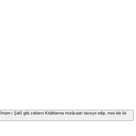
İmam-ı Şafiî gibi zatların Kitâblarına mürâcaatı tavsiye edip, mes’ele ile