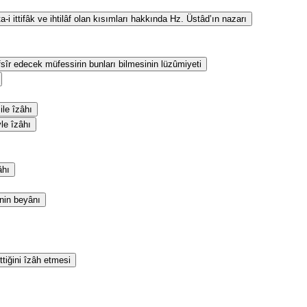
i ittifâk ve ihtilâf olan kısımları hakkında Hz. Üstâd’ın nazarı
fsîr edecek müfessirin bunları bilmesinin lüzûmiyeti
le îzâhı
yle îzâhı
âhı
inin beyânı
ttiğini îzâh etmesi