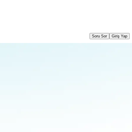
Soru Sor
Giriş Yap