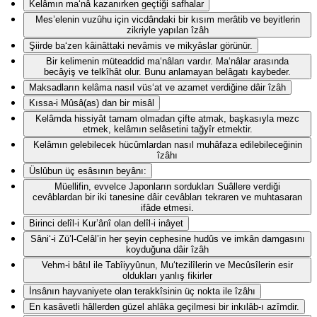
Kelâmın ma‘nâ kazanırken geçtiği safhalar
Mes’elenin vuzûhu için vicdândaki bir kısım merâtib ve beyitlerin
zikriyle yapılan îzâh
Şiirde ba‘zen kâinâttaki nevâmis ve mikyâslar görünür.
Bir kelimenin müteaddid ma‘nâları vardır. Ma‘nâlar arasında
becâyiş ve telkîhât olur. Bunu anlamayan belâgatı kaybeder.
Maksadların kelâma nasıl vüs‘at ve azamet verdiğine dâir îzâh
Kıssa-i Mûsâ(as) dan bir misâl
Kelâmda hissiyât tamam olmadan çifte atmak, başkasıyla mezc
etmek, kelâmın selâsetini tağyîr etmektir.
Kelâmın gelebilecek hücûmlardan nasıl muhâfaza edilebileceğinin
îzâhı
Üslûbun üç esâsının beyânı:
Müellifin, evvelce Japonların sordukları Suâllere verdiği
cevâblardan bir iki tanesine dâir cevâbları tekraren ve muhtasaran
ifâde etmesi.
Birinci delîl-i Kur’ânî olan delîl-i inâyet
Sâni‘-i Zü’l-Celâl’in her şeyin cephesine hudûs ve imkân damgasını
koyduğuna dâir îzâh
Vehm-i bâtıl ile Tabîiyyûnun, Mu‘tezilîlerin ve Mecûsîlerin esir
oldukları yanlış fikirler
İnsânın hayvaniyete olan terakkîsinin üç nokta ile îzâhı
En kasâvetli hâllerden güzel ahlâka geçilmesi bir inkılâb-ı azîmdir.