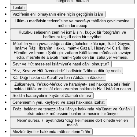
isteğindeki hatâları
Tenbîh
Vazîfenin ehil olmayanın eline niçin geçtiğinin îzâhı
Ulûm-u medârisin tedennîsine ve mecrâ-yı tabîîden çevrilmesine
mühim bir sebep
Kütüb-ü selâsenin zemîn-i icmâlisini, küçük bir fotoğrafını ve
harîtasını teşkîl eden bir seyâhat
Müellifin yerin yuvarlaklığına dâir şüpheleri izâle için, Sa‘d, Seyyid,
İmâm-ı Râzi, İbrahîm Hakkı, İmâm-ı Gazalî, Hüseyin-i Cisrî, İbn-i
Hümâm ve İmam-ı Şafiî gibi zatların Kitâblarına mürâcaatı tavsiye
edip, mes’ele ile alâkalı İmam-ı Şafiî’den bir îzâha yer vermesi.
Sevr ve Hût meselesi İslâmiyet’e nasıl dâhil olmuştur?
“Arz, Sevr ve Hût üzerindedir” hadîsinin îzâhına dâir üç vecih
Kāf Dağı hakkında Karafî ve İbn-i Abbâs’ın ifâdeleri
Zülkarneyn, Ye’cüc-Me’cüc ve harabiyet-i sed hakkında tefsîrlerin
nokta-i ittifâk ve ihtilâf olan kısımları hakkında Hz. Üstâd’ın nazarı
Seddin harabiyetinin kıyâmet âlameti olması
Cehennemin yeri, keyfiyeti ve ateşi hakkında îzâhat
İ‘câz, belâgat ve tenezzülât-ı ilâhiye hakkında Ma‘lûmat ve Kur’ân’ı
tefsîr edecek müfessirin bunları bilmesinin lüzûmiyeti
Nebe’ suresi, 7. âyetindeki “dağ” kelimesine dört cihetle verilen
ma‘nâ
Mezkûr âyetler hakkında müfessirlerin îzâhı