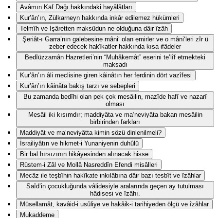
Avâmın Kāf Dağı hakkındaki hayâlâtları
Kur’ân’ın, Zülkarneyn hakkında inkâr edilemez hükümleri
Telmîh ve İşâretten maksûdun ne olduğuna dâir îzâh
Şeriât-ı Garra’nın galebesine mâni‘ olan emirler ve o mâni‘leri zîr ü
zeber edecek hakîkatler hakkında kısa ifâdeler
Bedîüzzamân Hazretleri’nin “Muhâkemât” eserini te’lîf etmekteki
maksadı
Kur’ân’ın âli meclisine giren kâinâtın her ferdinin dört vazîfesi
Kur’ân’ın kâinâta bakış tarzı ve sebepleri
Bu zamanda bedîhi olan pek çok mesâilin, mazîde hafî ve nazarî
olması
Mesâil iki kısımdır; maddiyâta ve ma‘neviyâta bakan mesâilin
birbirinden farkları
Maddiyât ve ma‘neviyâtta kimin sözü dinlenilmeli?
İsrailiyâtın ve hikmet-i Yunaniyenin duhûlü
Bir bal hırsızının hikâyesinden alınacak hisse
Rüstem-i Zâl ve Mollâ Nasreddîn Efendi misâlleri
Mecâz ile teşbîhin hakîkate inkılâbına dâir bazı tesbît ve îzâhlar
Saîd’in çocukluğunda vâlidesiyle aralarında geçen ay tutulması
hâdisesi ve îzâhı.
Müsellamât, kavâid-i usûliye ve hakâik-i tarihiyeden ölçü ve îzâhlar
Mukaddeme