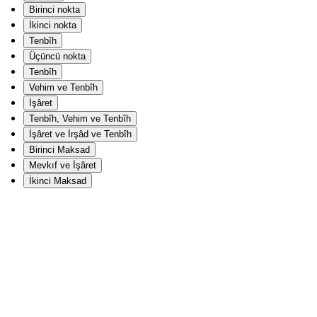
Birinci nokta
İkinci nokta
Tenbîh
Üçüncü nokta
Tenbîh
Vehim ve Tenbîh
İşâret
Tenbîh, Vehim ve Tenbîh
İşâret ve İrşâd ve Tenbîh
Birinci Maksad
Mevkıf ve İşâret
İkinci Maksad