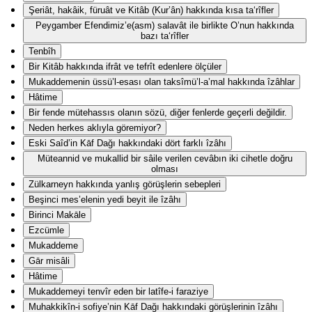
Şeriât, hakâik, füruât ve Kitâb (Kur’ân) hakkında kısa ta‘rîfler
Peygamber Efendimiz’e(asm) salavât ile birlikte O’nun hakkında
bazı ta‘rîfler
Tenbîh
Bir Kitâb hakkında ifrât ve tefrît edenlere ölçüler
Mukaddemenin üssü’l-esası olan taksîmü’l-a’mal hakkında îzâhlar
Hâtime
Bir fende mütehassıs olanın sözü, diğer fenlerde geçerli değildir.
Neden herkes aklıyla göremiyor?
Eski Saîd’in Kāf Dağı hakkındaki dört farklı îzâhı
Müteannid ve mukallid bir sâile verilen cevâbın iki cihetle doğru
olması
Zülkarneyn hakkında yanlış görüşlerin sebepleri
Beşinci mes’elenin yedi beyit ile îzâhı
Birinci Makāle
Ezcümle
Mukaddeme
Gār misâli
Hâtime
Mukaddemeyi tenvîr eden bir latîfe-i faraziye
Muhakkikîn-i sofiye’nin Kāf Dağı hakkındaki görüşlerinin îzâhı