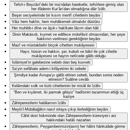
Tefsîr-i Beyzâvî’deki bir ma‘nâdan hareketle, tefsîrlere girmiş olan
her ifâdenin Kur’ân’dan olmadığına dâir îzâh.
Beşer seciyelerinde bir kısım menfî cihetlerin beyânı
Vâiz hem hakîm, hem muhâkemeli olmalıdır düstûru
Her muhibb-i dîne ve âşık-ı hakîkate lâzım olan hâli
Dinin Makāsıdı, kıymet ve edillece mütefâvit olmasından, her şeye
hakkının verilmesi gerektiğinin beyânı
Mazî ve müstakbelin birçok cihetten mukâyesesi
Hayır, hüsün ve hakkın, şer, kubuh ve bâtıl ile çok cihetle
mukâyesesi ve hayrın netîcede gālib olduğu
İslâmiyet’in galebesine sebeb olan beş kuvveti
Sa‘yin sefâhate adem-i kifâyetinin iki sebebi
Şimdiye kadar Avrupa’yı gālib ettiren sebeb, bundan sonra neden
etmesin? Suâline cevâb
Kelâmdaki sıdk ve kizb cihetlerinin bir misâl ile îzâhı
“Ben ve kıyâmet, iki parmak gibiyiz” hadîsinin tazammun ettiği üç
kaziye
Zâhirperestlerin hatâlarının îzâhı
Meylü’l-Mübâlağâtın nasıl ortaya çıkıp ilerlediğinin beyânı
Câhil dost hükmünde olan Zâhirperestlerin küreviyet-i arz
hakkındaki hatâlı nazarları
Zâhirperestlerin, Peygamberimizin(asm) her hâlini hârikulâde görme