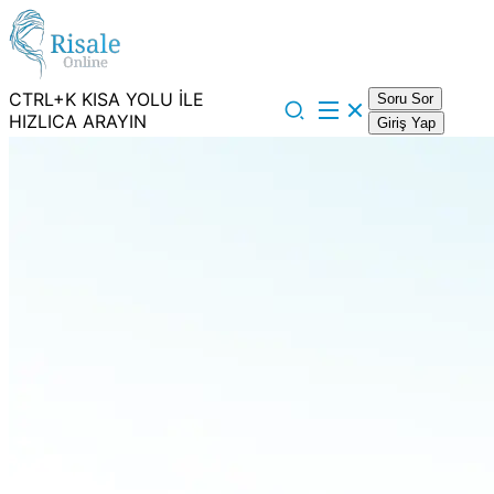
CTRL+K KISA YOLU İLE
Soru Sor
HIZLICA ARAYIN
Giriş Yap