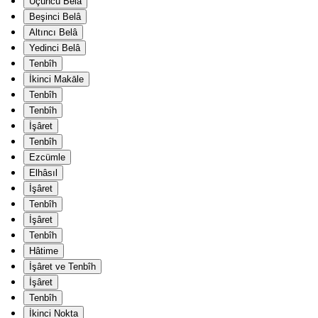
Üçüncü Belâ
Beşinci Belâ
Altıncı Belâ
Yedinci Belâ
Tenbîh
İkinci Makāle
Tenbîh
Tenbîh
İşâret
Tenbîh
Ezcümle
Elhâsıl
İşâret
Tenbîh
İşâret
Tenbîh
Hâtime
İşâret ve Tenbîh
İşâret
Tenbîh
İkinci Nokta