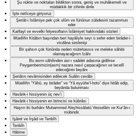
Şu nükte ve noktaları bildikten sonra, geniş ve muhâkemeli ve
müdakkik bir zihinle dinle
İşte netîceye giriyoruz
Şeriât-i İslâmiye pek çok ulûm ve fünûnun zübdesini tazammun
eder
Karllayl ve evvelki felyesofların İslâmiyet hakkındaki sözleri
Müellifin Kitâbın başından beri hayâliyle seyr ü sefer eden birâder-i
vicdâna seslenişi
Bir şahsın çok fünûnda neden mütehassıs ve meleke sâhibi
olamayacağının îzâhı
Bu asrın sâhilinden asr-ı saâdet adasına gidilirse
Peygamberimizin(asm) nazara nasıl çarpacağının ve tecellî
edeceğinin beyânı
Şeriâtın nevâmisinden edilecek Suâlin cevâbı
Müellifin “Yâhû, ey birâder” ve “Yâ eyyühe’l-hoto” diye hitâb edip,
beyânda bulunması
Havârik-i hissiyenin üç nev‘i
Havârik-i hissiyenin en birincisi ve kübrâsı
Haşrın iki burhânı Muhammed Aleyhissâlatü Vesselâm ve Kur’ân-ı
mübindir.
İşâret ve İrşâd ve Tenbîh
Tenbîh
Hâtime