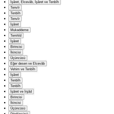
İşâret, Elcevâb, İşâret ve Tenbîh
Tenvîr
Tenbîh
Tenvîr
İşâret
Mukaddeme
Temhîd
İşâret
Birincisi
İkincisi
Üçüncüsü
Eğer desen ve Elcevâb
Vehim ve Tenbîh
İşâret
Tenbîh
Tenbîh
İşâret ve İrşâd
Birincisi
İkincisi
Üçüncüsü
Dördüncüsü