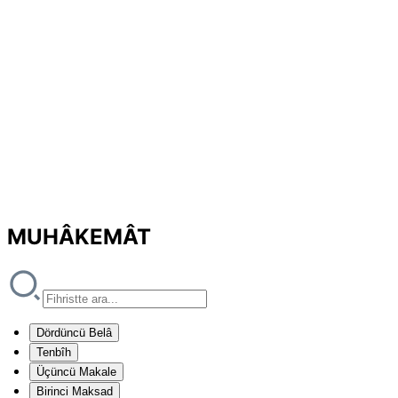
MUHÂKEMÂT
Dördüncü Belâ
Tenbîh
Üçüncü Makale
Birinci Maksad