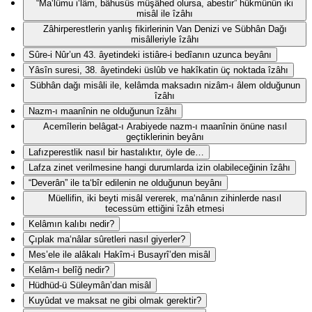
“Ma‘lûmu i‘lâm, bâhusûs müşâhed olursa, abestir” hükmünün iki
misâl ile îzâhı
Zâhirperestlerin yanlış fikirlerinin Van Denizi ve Sübhân Dağı
misâlleriyle îzâhı
Sûre-i Nûr’un 43. âyetindeki istiâre-i bedîanın uzunca beyânı
Yâsîn suresi, 38. âyetindeki üslûb ve hakîkatin üç noktada îzâhı
Sübhân dağı misâli ile, kelâmda maksadın nizâm-ı âlem olduğunun
îzâhı
Nazm-ı maanînin ne olduğunun îzâhı
Acemîlerin belâgat-ı Arabiyede nazm-ı maanînin önüne nasıl
geçtiklerinin beyânı
Lafızperestlik nasıl bir hastalıktır, öyle de…
Lafza zinet verilmesine hangi durumlarda izin olabileceğinin îzâhı
“Deverân” ile ta‘bîr edilenin ne olduğunun beyânı
Müellifin, iki beyti misâl vererek, ma‘nânın zihinlerde nasıl
tecessüm ettiğini îzâh etmesi
Kelâmın kalıbı nedir?
Çıplak ma‘nâlar sûretleri nasıl giyerler?
Mes’ele ile alâkalı Hakîm-i Busayrî’den misâl
Kelâm-ı belîğ nedir?
Hüdhüd-ü Süleymân’dan misâl
Kuyûdat ve maksat ne gibi olmak gerektir?