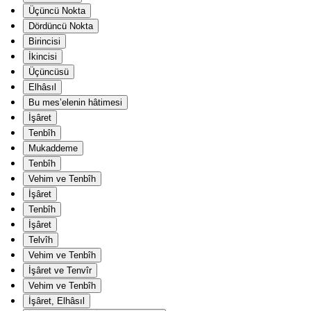
Üçüncü Nokta
Dördüncü Nokta
Birincisi
İkincisi
Üçüncüsü
Elhâsıl
Bu mes’elenin hâtimesi
İşâret
Tenbîh
Mukaddeme
Tenbîh
Vehim ve Tenbîh
İşâret
Tenbîh
İşâret
Telvîh
Vehim ve Tenbîh
İşâret ve Tenvîr
Vehim ve Tenbîh
İşâret, Elhâsıl