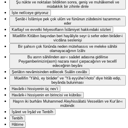
Şu nükte ve noktaları bildikten sonra, geniş ve muhâkemeli ve
müdakkik bir zihinle dinle
İşte netîceye giriyoruz
Şeriât-i İslâmiye pek çok ulûm ve fünûnun zübdesini tazammun
eder
Karllayl ve evvelki felyesofların İslâmiyet hakkındaki sözleri
Müellifin Kitâbın başından beri hayâliyle seyr ü sefer eden birâder-i
vicdâna seslenişi
Bir şahsın çok fünûnda neden mütehassıs ve meleke sâhibi
olamayacağının îzâhı
Bu asrın sâhilinden asr-ı saâdet adasına gidilirse
Peygamberimizin(asm) nazara nasıl çarpacağının ve tecellî
edeceğinin beyânı
Şeriâtın nevâmisinden edilecek Suâlin cevâbı
Müellifin “Yâhû, ey birâder” ve “Yâ eyyühe’l-hoto” diye hitâb edip,
beyânda bulunması
Havârik-i hissiyenin üç nev‘i
Havârik-i hissiyenin en birincisi ve kübrâsı
Haşrın iki burhânı Muhammed Aleyhissâlatü Vesselâm ve Kur’ân-ı
mübindir.
İşâret ve İrşâd ve Tenbîh
Tenbîh
Hâtime