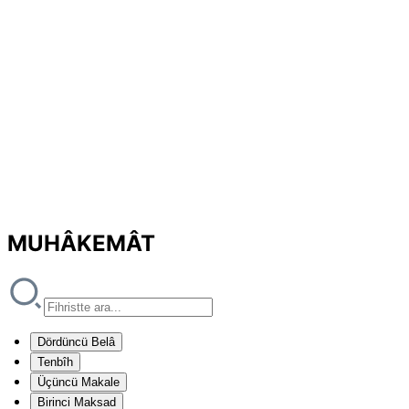
MUHÂKEMÂT
Dördüncü Belâ
Tenbîh
Üçüncü Makale
Birinci Maksad