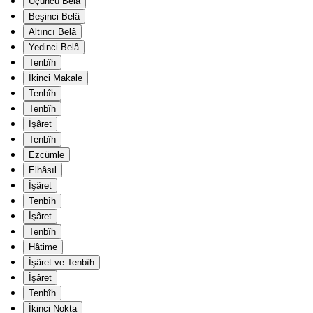
Üçüncü Belâ
Beşinci Belâ
Altıncı Belâ
Yedinci Belâ
Tenbîh
İkinci Makāle
Tenbîh
Tenbîh
İşâret
Tenbîh
Ezcümle
Elhâsıl
İşâret
Tenbîh
İşâret
Tenbîh
Hâtime
İşâret ve Tenbîh
İşâret
Tenbîh
İkinci Nokta