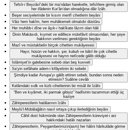
Tefsîr-i Beyzâvî’deki bir ma‘nâdan hareketle, tefsîrlere girmiş olan
her ifâdenin Kur’ân’dan olmadığına dâir îzâh.
Beşer seciyelerinde bir kısım menfî cihetlerin beyânı
Vâiz hem hakîm, hem muhâkemeli olmalıdır düstûru
Her muhibb-i dîne ve âşık-ı hakîkate lâzım olan hâli
Dinin Makāsıdı, kıymet ve edillece mütefâvit olmasından, her şeye
hakkının verilmesi gerektiğinin beyânı
Mazî ve müstakbelin birçok cihetten mukâyesesi
Hayır, hüsün ve hakkın, şer, kubuh ve bâtıl ile çok cihetle
mukâyesesi ve hayrın netîcede gālib olduğu
İslâmiyet’in galebesine sebeb olan beş kuvveti
Sa‘yin sefâhate adem-i kifâyetinin iki sebebi
Şimdiye kadar Avrupa’yı gālib ettiren sebeb, bundan sonra neden
etmesin? Suâline cevâb
Kelâmdaki sıdk ve kizb cihetlerinin bir misâl ile îzâhı
“Ben ve kıyâmet, iki parmak gibiyiz” hadîsinin tazammun ettiği üç
kaziye
Zâhirperestlerin hatâlarının îzâhı
Meylü’l-Mübâlağâtın nasıl ortaya çıkıp ilerlediğinin beyânı
Câhil dost hükmünde olan Zâhirperestlerin küreviyet-i arz
hakkındaki hatâlı nazarları
Zâhirperestlerin, Peygamberimizin(asm) her hâlini hârikulâde görme