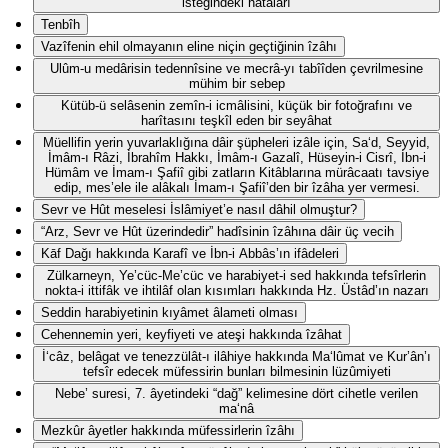
isteğindeki hatâları
Tenbîh
Vazîfenin ehil olmayanın eline niçin geçtiğinin îzâhı
Ulûm-u medârisin tedennîsine ve mecrâ-yı tabîîden çevrilmesine
mühim bir sebep
Kütüb-ü selâsenin zemîn-i icmâlisini, küçük bir fotoğrafını ve
harîtasını teşkîl eden bir seyâhat
Müellifin yerin yuvarlaklığına dâir şüpheleri izâle için, Sa‘d, Seyyid,
İmâm-ı Râzi, İbrahîm Hakkı, İmâm-ı Gazalî, Hüseyin-i Cisrî, İbn-i
Hümâm ve İmam-ı Şafiî gibi zatların Kitâblarına mürâcaatı tavsiye
edip, mes’ele ile alâkalı İmam-ı Şafiî’den bir îzâha yer vermesi.
Sevr ve Hût meselesi İslâmiyet’e nasıl dâhil olmuştur?
“Arz, Sevr ve Hût üzerindedir” hadîsinin îzâhına dâir üç vecih
Kāf Dağı hakkında Karafî ve İbn-i Abbâs’ın ifâdeleri
Zülkarneyn, Ye’cüc-Me’cüc ve harabiyet-i sed hakkında tefsîrlerin
nokta-i ittifâk ve ihtilâf olan kısımları hakkında Hz. Üstâd’ın nazarı
Seddin harabiyetinin kıyâmet âlameti olması
Cehennemin yeri, keyfiyeti ve ateşi hakkında îzâhat
İ‘câz, belâgat ve tenezzülât-ı ilâhiye hakkında Ma‘lûmat ve Kur’ân’ı
tefsîr edecek müfessirin bunları bilmesinin lüzûmiyeti
Nebe’ suresi, 7. âyetindeki “dağ” kelimesine dört cihetle verilen
ma‘nâ
Mezkûr âyetler hakkında müfessirlerin îzâhı