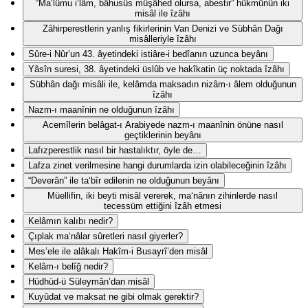
“Ma‘lûmu i‘lâm, bâhusûs müşâhed olursa, abestir” hükmünün iki
misâl ile îzâhı
Zâhirperestlerin yanlış fikirlerinin Van Denizi ve Sübhân Dağı
misâlleriyle îzâhı
Sûre-i Nûr’un 43. âyetindeki istiâre-i bedîanın uzunca beyânı
Yâsîn suresi, 38. âyetindeki üslûb ve hakîkatin üç noktada îzâhı
Sübhân dağı misâli ile, kelâmda maksadın nizâm-ı âlem olduğunun
îzâhı
Nazm-ı maanînin ne olduğunun îzâhı
Acemîlerin belâgat-ı Arabiyede nazm-ı maanînin önüne nasıl
geçtiklerinin beyânı
Lafızperestlik nasıl bir hastalıktır, öyle de…
Lafza zinet verilmesine hangi durumlarda izin olabileceğinin îzâhı
“Deverân” ile ta‘bîr edilenin ne olduğunun beyânı
Müellifin, iki beyti misâl vererek, ma‘nânın zihinlerde nasıl
tecessüm ettiğini îzâh etmesi
Kelâmın kalıbı nedir?
Çıplak ma‘nâlar sûretleri nasıl giyerler?
Mes’ele ile alâkalı Hakîm-i Busayrî’den misâl
Kelâm-ı belîğ nedir?
Hüdhüd-ü Süleymân’dan misâl
Kuyûdat ve maksat ne gibi olmak gerektir?