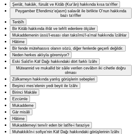
Şeriât, hakâik, füruât ve Kitâb (Kur’ân) hakkında kısa ta‘rîfler
Peygamber Efendimiz’e(asm) salavât ile birlikte O’nun hakkında
bazı ta‘rîfler
Tenbîh
Bir Kitâb hakkında ifrât ve tefrît edenlere ölçüler
Mukaddemenin üssü’l-esası olan taksîmü’l-a’mal hakkında îzâhlar
Hâtime
Bir fende mütehassıs olanın sözü, diğer fenlerde geçerli değildir.
Neden herkes aklıyla göremiyor?
Eski Saîd’in Kāf Dağı hakkındaki dört farklı îzâhı
Müteannid ve mukallid bir sâile verilen cevâbın iki cihetle doğru
olması
Zülkarneyn hakkında yanlış görüşlerin sebepleri
Beşinci mes’elenin yedi beyit ile îzâhı
Birinci Makāle
Ezcümle
Mukaddeme
Gār misâli
Hâtime
Mukaddemeyi tenvîr eden bir latîfe-i faraziye
Muhakkikîn-i sofiye’nin Kāf Dağı hakkındaki görüşlerinin îzâhı