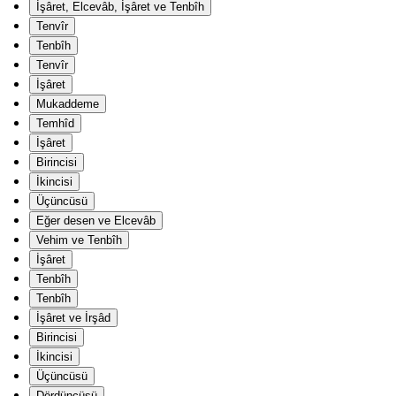
İşâret, Elcevâb, İşâret ve Tenbîh
Tenvîr
Tenbîh
Tenvîr
İşâret
Mukaddeme
Temhîd
İşâret
Birincisi
İkincisi
Üçüncüsü
Eğer desen ve Elcevâb
Vehim ve Tenbîh
İşâret
Tenbîh
Tenbîh
İşâret ve İrşâd
Birincisi
İkincisi
Üçüncüsü
Dördüncüsü