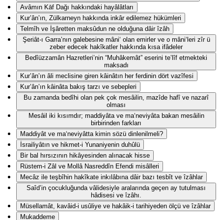
Avâmın Kāf Dağı hakkındaki hayâlâtları
Kur’ân’ın, Zülkarneyn hakkında inkâr edilemez hükümleri
Telmîh ve İşâretten maksûdun ne olduğuna dâir îzâh
Şeriât-ı Garra’nın galebesine mâni‘ olan emirler ve o mâni‘leri zîr ü
zeber edecek hakîkatler hakkında kısa ifâdeler
Bedîüzzamân Hazretleri’nin “Muhâkemât” eserini te’lîf etmekteki
maksadı
Kur’ân’ın âli meclisine giren kâinâtın her ferdinin dört vazîfesi
Kur’ân’ın kâinâta bakış tarzı ve sebepleri
Bu zamanda bedîhi olan pek çok mesâilin, mazîde hafî ve nazarî
olması
Mesâil iki kısımdır; maddiyâta ve ma‘neviyâta bakan mesâilin
birbirinden farkları
Maddiyât ve ma‘neviyâtta kimin sözü dinlenilmeli?
İsrailiyâtın ve hikmet-i Yunaniyenin duhûlü
Bir bal hırsızının hikâyesinden alınacak hisse
Rüstem-i Zâl ve Mollâ Nasreddîn Efendi misâlleri
Mecâz ile teşbîhin hakîkate inkılâbına dâir bazı tesbît ve îzâhlar
Saîd’in çocukluğunda vâlidesiyle aralarında geçen ay tutulması
hâdisesi ve îzâhı.
Müsellamât, kavâid-i usûliye ve hakâik-i tarihiyeden ölçü ve îzâhlar
Mukaddeme