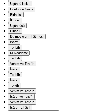
Üçüncü Nokta
Dördüncü Nokta
Birincisi
İkincisi
Üçüncüsü
Elhâsıl
Bu mes’elenin hâtimesi
İşâret
Tenbîh
Mukaddeme
Tenbîh
Vehim ve Tenbîh
İşâret
Tenbîh
İşâret
Telvîh
Vehim ve Tenbîh
İşâret ve Tenvîr
Vehim ve Tenbîh
İşâret, Elhâsıl