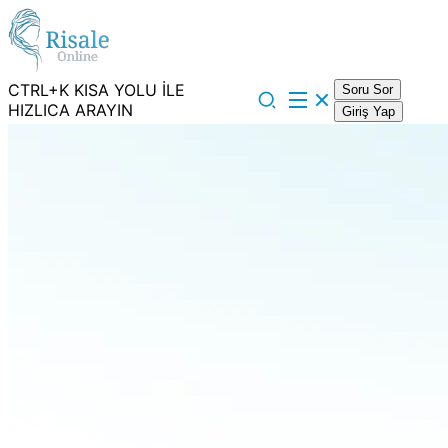
CTRL+K KISA YOLU İLE
Soru Sor
HIZLICA ARAYIN
Giriş Yap