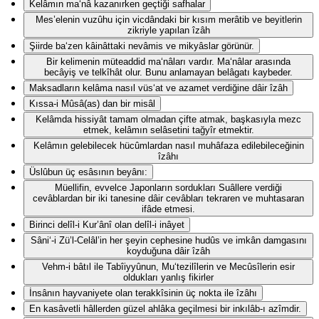
Kelâmın ma‘nâ kazanırken geçtiği safhalar
Mes’elenin vuzûhu için vicdândaki bir kısım merâtib ve beyitlerin
zikriyle yapılan îzâh
Şiirde ba‘zen kâinâttaki nevâmis ve mikyâslar görünür.
Bir kelimenin müteaddid ma‘nâları vardır. Ma‘nâlar arasında
becâyiş ve telkîhât olur. Bunu anlamayan belâgatı kaybeder.
Maksadların kelâma nasıl vüs‘at ve azamet verdiğine dâir îzâh
Kıssa-i Mûsâ(as) dan bir misâl
Kelâmda hissiyât tamam olmadan çifte atmak, başkasıyla mezc
etmek, kelâmın selâsetini tağyîr etmektir.
Kelâmın gelebilecek hücûmlardan nasıl muhâfaza edilebileceğinin
îzâhı
Üslûbun üç esâsının beyânı:
Müellifin, evvelce Japonların sordukları Suâllere verdiği
cevâblardan bir iki tanesine dâir cevâbları tekraren ve muhtasaran
ifâde etmesi.
Birinci delîl-i Kur’ânî olan delîl-i inâyet
Sâni‘-i Zü’l-Celâl’in her şeyin cephesine hudûs ve imkân damgasını
koyduğuna dâir îzâh
Vehm-i bâtıl ile Tabîiyyûnun, Mu‘tezilîlerin ve Mecûsîlerin esir
oldukları yanlış fikirler
İnsânın hayvaniyete olan terakkîsinin üç nokta ile îzâhı
En kasâvetli hâllerden güzel ahlâka geçilmesi bir inkılâb-ı azîmdir.