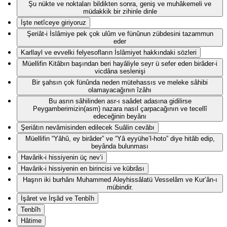
Şu nükte ve noktaları bildikten sonra, geniş ve muhâkemeli ve
müdakkik bir zihinle dinle
İşte netîceye giriyoruz
Şeriât-i İslâmiye pek çok ulûm ve fünûnun zübdesini tazammun
eder
Karllayl ve evvelki felyesofların İslâmiyet hakkındaki sözleri
Müellifin Kitâbın başından beri hayâliyle seyr ü sefer eden birâder-i
vicdâna seslenişi
Bir şahsın çok fünûnda neden mütehassıs ve meleke sâhibi
olamayacağının îzâhı
Bu asrın sâhilinden asr-ı saâdet adasına gidilirse
Peygamberimizin(asm) nazara nasıl çarpacağının ve tecellî
edeceğinin beyânı
Şeriâtın nevâmisinden edilecek Suâlin cevâbı
Müellifin “Yâhû, ey birâder” ve “Yâ eyyühe’l-hoto” diye hitâb edip,
beyânda bulunması
Havârik-i hissiyenin üç nev‘i
Havârik-i hissiyenin en birincisi ve kübrâsı
Haşrın iki burhânı Muhammed Aleyhissâlatü Vesselâm ve Kur’ân-ı
mübindir.
İşâret ve İrşâd ve Tenbîh
Tenbîh
Hâtime