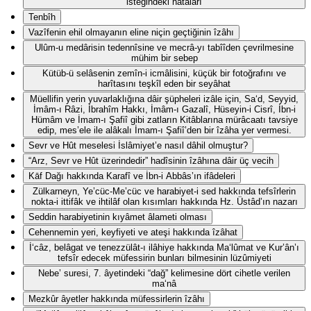
isteğindeki hatâları
Tenbîh
Vazîfenin ehil olmayanın eline niçin geçtiğinin îzâhı
Ulûm-u medârisin tedennîsine ve mecrâ-yı tabîîden çevrilmesine
mühim bir sebep
Kütüb-ü selâsenin zemîn-i icmâlisini, küçük bir fotoğrafını ve
harîtasını teşkîl eden bir seyâhat
Müellifin yerin yuvarlaklığına dâir şüpheleri izâle için, Sa‘d, Seyyid,
İmâm-ı Râzi, İbrahîm Hakkı, İmâm-ı Gazalî, Hüseyin-i Cisrî, İbn-i
Hümâm ve İmam-ı Şafiî gibi zatların Kitâblarına mürâcaatı tavsiye
edip, mes’ele ile alâkalı İmam-ı Şafiî’den bir îzâha yer vermesi.
Sevr ve Hût meselesi İslâmiyet’e nasıl dâhil olmuştur?
“Arz, Sevr ve Hût üzerindedir” hadîsinin îzâhına dâir üç vecih
Kāf Dağı hakkında Karafî ve İbn-i Abbâs’ın ifâdeleri
Zülkarneyn, Ye’cüc-Me’cüc ve harabiyet-i sed hakkında tefsîrlerin
nokta-i ittifâk ve ihtilâf olan kısımları hakkında Hz. Üstâd’ın nazarı
Seddin harabiyetinin kıyâmet âlameti olması
Cehennemin yeri, keyfiyeti ve ateşi hakkında îzâhat
İ‘câz, belâgat ve tenezzülât-ı ilâhiye hakkında Ma‘lûmat ve Kur’ân’ı
tefsîr edecek müfessirin bunları bilmesinin lüzûmiyeti
Nebe’ suresi, 7. âyetindeki “dağ” kelimesine dört cihetle verilen
ma‘nâ
Mezkûr âyetler hakkında müfessirlerin îzâhı