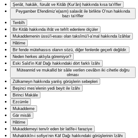
Şeriât, hakâik, füruât ve Kitâb (Kur’ân) hakkında kısa ta‘rîfler
Peygamber Efendimiz’e(asm) salavât ile birlikte O’nun hakkında
bazı ta‘rîfler
Tenbîh
Bir Kitâb hakkında ifrât ve tefrît edenlere ölçüler
Mukaddemenin üssü’l-esası olan taksîmü’l-a’mal hakkında îzâhlar
Hâtime
Bir fende mütehassıs olanın sözü, diğer fenlerde geçerli değildir.
Neden herkes aklıyla göremiyor?
Eski Saîd’in Kāf Dağı hakkındaki dört farklı îzâhı
Müteannid ve mukallid bir sâile verilen cevâbın iki cihetle doğru
olması
Zülkarneyn hakkında yanlış görüşlerin sebepleri
Beşinci mes’elenin yedi beyit ile îzâhı
Birinci Makāle
Ezcümle
Mukaddeme
Gār misâli
Hâtime
Mukaddemeyi tenvîr eden bir latîfe-i faraziye
Muhakkikîn-i sofiye’nin Kāf Dağı hakkındaki görüşlerinin îzâhı