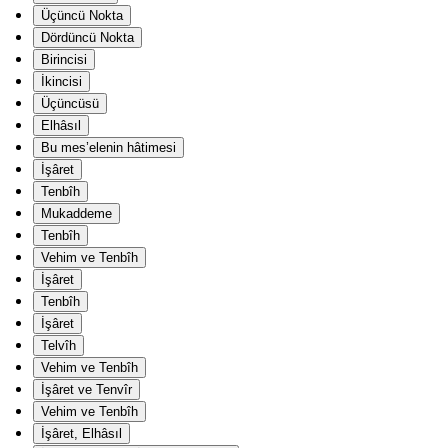
Üçüncü Nokta
Dördüncü Nokta
Birincisi
İkincisi
Üçüncüsü
Elhâsıl
Bu mes’elenin hâtimesi
İşâret
Tenbîh
Mukaddeme
Tenbîh
Vehim ve Tenbîh
İşâret
Tenbîh
İşâret
Telvîh
Vehim ve Tenbîh
İşâret ve Tenvîr
Vehim ve Tenbîh
İşâret, Elhâsıl