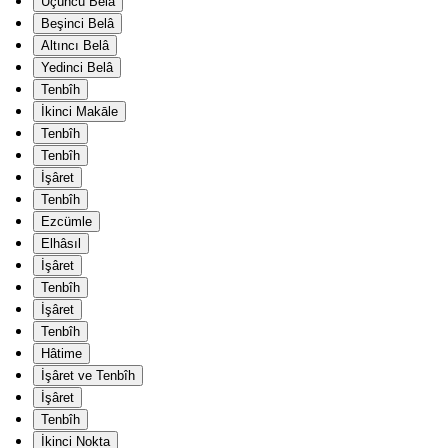
Üçüncü Belâ
Beşinci Belâ
Altıncı Belâ
Yedinci Belâ
Tenbîh
İkinci Makāle
Tenbîh
Tenbîh
İşâret
Tenbîh
Ezcümle
Elhâsıl
İşâret
Tenbîh
İşâret
Tenbîh
Hâtime
İşâret ve Tenbîh
İşâret
Tenbîh
İkinci Nokta