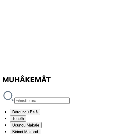
MUHÂKEMÂT
Dördüncü Belâ
Tenbîh
Üçüncü Makale
Birinci Maksad