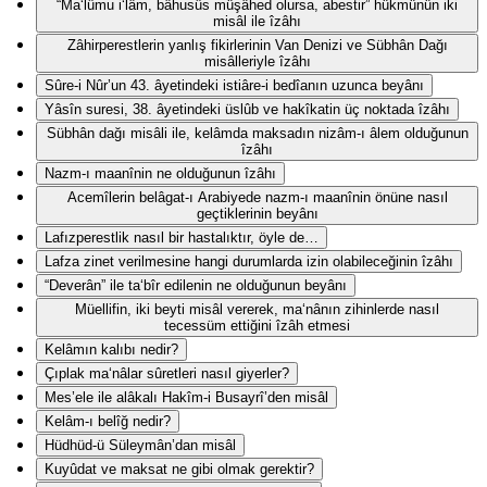
“Ma‘lûmu i‘lâm, bâhusûs müşâhed olursa, abestir” hükmünün iki
misâl ile îzâhı
Zâhirperestlerin yanlış fikirlerinin Van Denizi ve Sübhân Dağı
misâlleriyle îzâhı
Sûre-i Nûr’un 43. âyetindeki istiâre-i bedîanın uzunca beyânı
Yâsîn suresi, 38. âyetindeki üslûb ve hakîkatin üç noktada îzâhı
Sübhân dağı misâli ile, kelâmda maksadın nizâm-ı âlem olduğunun
îzâhı
Nazm-ı maanînin ne olduğunun îzâhı
Acemîlerin belâgat-ı Arabiyede nazm-ı maanînin önüne nasıl
geçtiklerinin beyânı
Lafızperestlik nasıl bir hastalıktır, öyle de…
Lafza zinet verilmesine hangi durumlarda izin olabileceğinin îzâhı
“Deverân” ile ta‘bîr edilenin ne olduğunun beyânı
Müellifin, iki beyti misâl vererek, ma‘nânın zihinlerde nasıl
tecessüm ettiğini îzâh etmesi
Kelâmın kalıbı nedir?
Çıplak ma‘nâlar sûretleri nasıl giyerler?
Mes’ele ile alâkalı Hakîm-i Busayrî’den misâl
Kelâm-ı belîğ nedir?
Hüdhüd-ü Süleymân’dan misâl
Kuyûdat ve maksat ne gibi olmak gerektir?