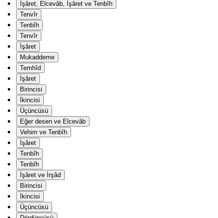
İşâret, Elcevâb, İşâret ve Tenbîh
Tenvîr
Tenbîh
Tenvîr
İşâret
Mukaddeme
Temhîd
İşâret
Birincisi
İkincisi
Üçüncüsü
Eğer desen ve Elcevâb
Vehim ve Tenbîh
İşâret
Tenbîh
Tenbîh
İşâret ve İrşâd
Birincisi
İkincisi
Üçüncüsü
Dördüncüsü