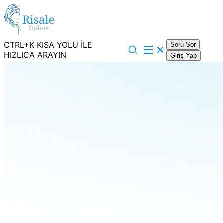
CTRL+K KISA YOLU İLE
Soru Sor
HIZLICA ARAYIN
Giriş Yap