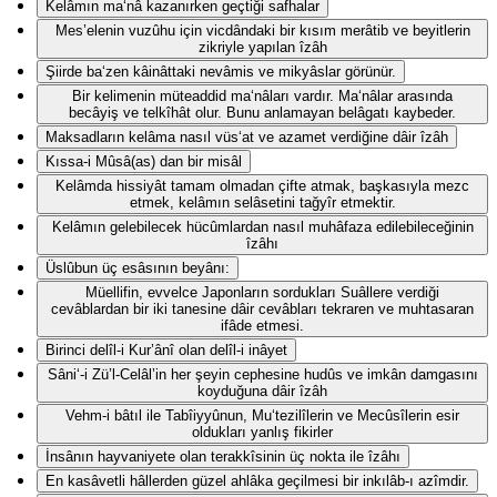
Kelâmın ma‘nâ kazanırken geçtiği safhalar
Mes’elenin vuzûhu için vicdândaki bir kısım merâtib ve beyitlerin
zikriyle yapılan îzâh
Şiirde ba‘zen kâinâttaki nevâmis ve mikyâslar görünür.
Bir kelimenin müteaddid ma‘nâları vardır. Ma‘nâlar arasında
becâyiş ve telkîhât olur. Bunu anlamayan belâgatı kaybeder.
Maksadların kelâma nasıl vüs‘at ve azamet verdiğine dâir îzâh
Kıssa-i Mûsâ(as) dan bir misâl
Kelâmda hissiyât tamam olmadan çifte atmak, başkasıyla mezc
etmek, kelâmın selâsetini tağyîr etmektir.
Kelâmın gelebilecek hücûmlardan nasıl muhâfaza edilebileceğinin
îzâhı
Üslûbun üç esâsının beyânı:
Müellifin, evvelce Japonların sordukları Suâllere verdiği
cevâblardan bir iki tanesine dâir cevâbları tekraren ve muhtasaran
ifâde etmesi.
Birinci delîl-i Kur’ânî olan delîl-i inâyet
Sâni‘-i Zü’l-Celâl’in her şeyin cephesine hudûs ve imkân damgasını
koyduğuna dâir îzâh
Vehm-i bâtıl ile Tabîiyyûnun, Mu‘tezilîlerin ve Mecûsîlerin esir
oldukları yanlış fikirler
İnsânın hayvaniyete olan terakkîsinin üç nokta ile îzâhı
En kasâvetli hâllerden güzel ahlâka geçilmesi bir inkılâb-ı azîmdir.