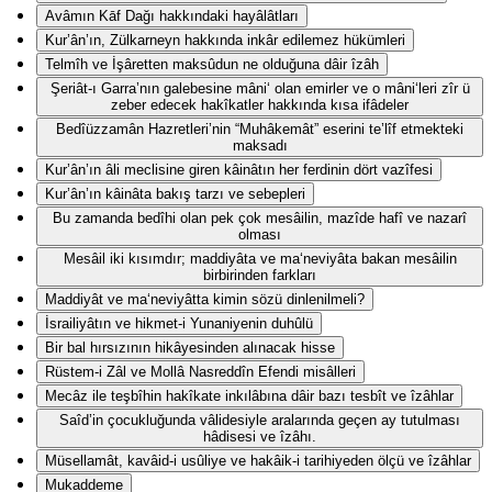
Avâmın Kāf Dağı hakkındaki hayâlâtları
Kur’ân’ın, Zülkarneyn hakkında inkâr edilemez hükümleri
Telmîh ve İşâretten maksûdun ne olduğuna dâir îzâh
Şeriât-ı Garra’nın galebesine mâni‘ olan emirler ve o mâni‘leri zîr ü
zeber edecek hakîkatler hakkında kısa ifâdeler
Bedîüzzamân Hazretleri’nin “Muhâkemât” eserini te’lîf etmekteki
maksadı
Kur’ân’ın âli meclisine giren kâinâtın her ferdinin dört vazîfesi
Kur’ân’ın kâinâta bakış tarzı ve sebepleri
Bu zamanda bedîhi olan pek çok mesâilin, mazîde hafî ve nazarî
olması
Mesâil iki kısımdır; maddiyâta ve ma‘neviyâta bakan mesâilin
birbirinden farkları
Maddiyât ve ma‘neviyâtta kimin sözü dinlenilmeli?
İsrailiyâtın ve hikmet-i Yunaniyenin duhûlü
Bir bal hırsızının hikâyesinden alınacak hisse
Rüstem-i Zâl ve Mollâ Nasreddîn Efendi misâlleri
Mecâz ile teşbîhin hakîkate inkılâbına dâir bazı tesbît ve îzâhlar
Saîd’in çocukluğunda vâlidesiyle aralarında geçen ay tutulması
hâdisesi ve îzâhı.
Müsellamât, kavâid-i usûliye ve hakâik-i tarihiyeden ölçü ve îzâhlar
Mukaddeme