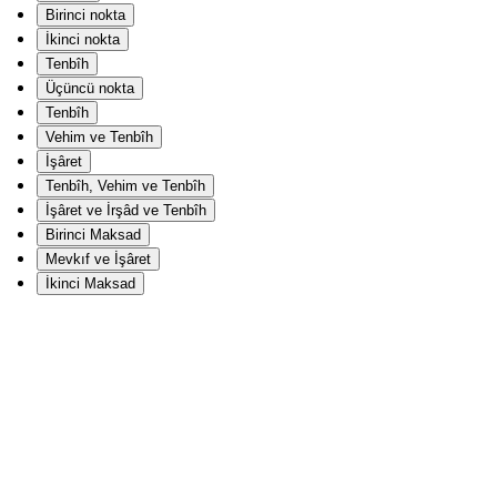
Birinci nokta
İkinci nokta
Tenbîh
Üçüncü nokta
Tenbîh
Vehim ve Tenbîh
İşâret
Tenbîh, Vehim ve Tenbîh
İşâret ve İrşâd ve Tenbîh
Birinci Maksad
Mevkıf ve İşâret
İkinci Maksad