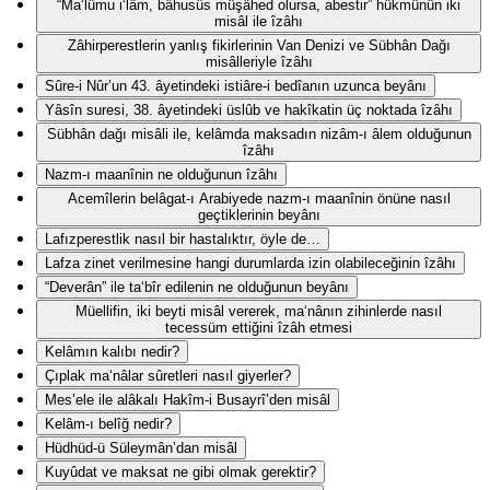
“Ma‘lûmu i‘lâm, bâhusûs müşâhed olursa, abestir” hükmünün iki
misâl ile îzâhı
Zâhirperestlerin yanlış fikirlerinin Van Denizi ve Sübhân Dağı
misâlleriyle îzâhı
Sûre-i Nûr’un 43. âyetindeki istiâre-i bedîanın uzunca beyânı
Yâsîn suresi, 38. âyetindeki üslûb ve hakîkatin üç noktada îzâhı
Sübhân dağı misâli ile, kelâmda maksadın nizâm-ı âlem olduğunun
îzâhı
Nazm-ı maanînin ne olduğunun îzâhı
Acemîlerin belâgat-ı Arabiyede nazm-ı maanînin önüne nasıl
geçtiklerinin beyânı
Lafızperestlik nasıl bir hastalıktır, öyle de…
Lafza zinet verilmesine hangi durumlarda izin olabileceğinin îzâhı
“Deverân” ile ta‘bîr edilenin ne olduğunun beyânı
Müellifin, iki beyti misâl vererek, ma‘nânın zihinlerde nasıl
tecessüm ettiğini îzâh etmesi
Kelâmın kalıbı nedir?
Çıplak ma‘nâlar sûretleri nasıl giyerler?
Mes’ele ile alâkalı Hakîm-i Busayrî’den misâl
Kelâm-ı belîğ nedir?
Hüdhüd-ü Süleymân’dan misâl
Kuyûdat ve maksat ne gibi olmak gerektir?