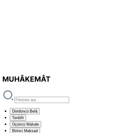
MUHÂKEMÂT
Dördüncü Belâ
Tenbîh
Üçüncü Makale
Birinci Maksad