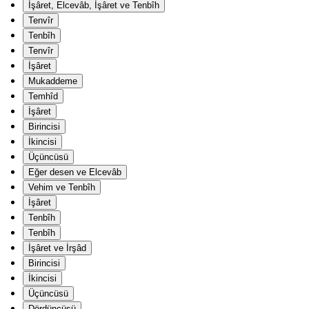
İşâret, Elcevâb, İşâret ve Tenbîh
Tenvîr
Tenbîh
Tenvîr
İşâret
Mukaddeme
Temhîd
İşâret
Birincisi
İkincisi
Üçüncüsü
Eğer desen ve Elcevâb
Vehim ve Tenbîh
İşâret
Tenbîh
Tenbîh
İşâret ve İrşâd
Birincisi
İkincisi
Üçüncüsü
Dördüncüsü