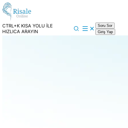
CTRL+K KISA YOLU İLE
Soru Sor
HIZLICA ARAYIN
Giriş Yap