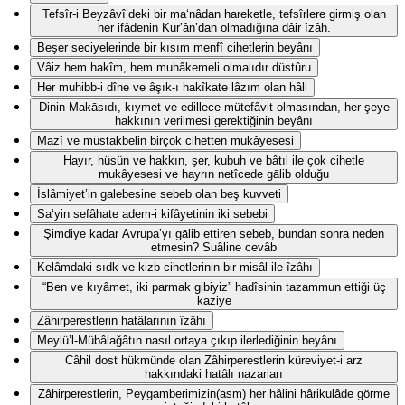
Tefsîr-i Beyzâvî’deki bir ma‘nâdan hareketle, tefsîrlere girmiş olan
her ifâdenin Kur’ân’dan olmadığına dâir îzâh.
Beşer seciyelerinde bir kısım menfî cihetlerin beyânı
Vâiz hem hakîm, hem muhâkemeli olmalıdır düstûru
Her muhibb-i dîne ve âşık-ı hakîkate lâzım olan hâli
Dinin Makāsıdı, kıymet ve edillece mütefâvit olmasından, her şeye
hakkının verilmesi gerektiğinin beyânı
Mazî ve müstakbelin birçok cihetten mukâyesesi
Hayır, hüsün ve hakkın, şer, kubuh ve bâtıl ile çok cihetle
mukâyesesi ve hayrın netîcede gālib olduğu
İslâmiyet’in galebesine sebeb olan beş kuvveti
Sa‘yin sefâhate adem-i kifâyetinin iki sebebi
Şimdiye kadar Avrupa’yı gālib ettiren sebeb, bundan sonra neden
etmesin? Suâline cevâb
Kelâmdaki sıdk ve kizb cihetlerinin bir misâl ile îzâhı
“Ben ve kıyâmet, iki parmak gibiyiz” hadîsinin tazammun ettiği üç
kaziye
Zâhirperestlerin hatâlarının îzâhı
Meylü’l-Mübâlağâtın nasıl ortaya çıkıp ilerlediğinin beyânı
Câhil dost hükmünde olan Zâhirperestlerin küreviyet-i arz
hakkındaki hatâlı nazarları
Zâhirperestlerin, Peygamberimizin(asm) her hâlini hârikulâde görme