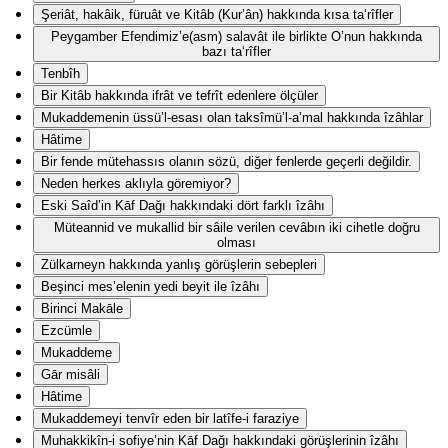
Şeriât, hakâik, füruât ve Kitâb (Kur’ân) hakkında kısa ta‘rîfler
Peygamber Efendimiz’e(asm) salavât ile birlikte O’nun hakkında
bazı ta‘rîfler
Tenbîh
Bir Kitâb hakkında ifrât ve tefrît edenlere ölçüler
Mukaddemenin üssü’l-esası olan taksîmü’l-a’mal hakkında îzâhlar
Hâtime
Bir fende mütehassıs olanın sözü, diğer fenlerde geçerli değildir.
Neden herkes aklıyla göremiyor?
Eski Saîd’in Kāf Dağı hakkındaki dört farklı îzâhı
Müteannid ve mukallid bir sâile verilen cevâbın iki cihetle doğru
olması
Zülkarneyn hakkında yanlış görüşlerin sebepleri
Beşinci mes’elenin yedi beyit ile îzâhı
Birinci Makāle
Ezcümle
Mukaddeme
Gār misâli
Hâtime
Mukaddemeyi tenvîr eden bir latîfe-i faraziye
Muhakkikîn-i sofiye’nin Kāf Dağı hakkındaki görüşlerinin îzâhı