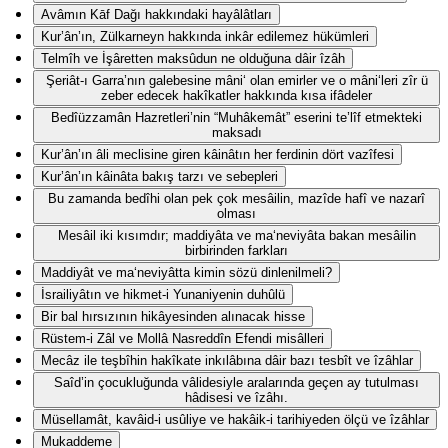
Avâmın Kāf Dağı hakkındaki hayâlâtları
Kur’ân’ın, Zülkarneyn hakkında inkâr edilemez hükümleri
Telmîh ve İşâretten maksûdun ne olduğuna dâir îzâh
Şeriât-ı Garra’nın galebesine mâni‘ olan emirler ve o mâni‘leri zîr ü
zeber edecek hakîkatler hakkında kısa ifâdeler
Bedîüzzamân Hazretleri’nin “Muhâkemât” eserini te’lîf etmekteki
maksadı
Kur’ân’ın âli meclisine giren kâinâtın her ferdinin dört vazîfesi
Kur’ân’ın kâinâta bakış tarzı ve sebepleri
Bu zamanda bedîhi olan pek çok mesâilin, mazîde hafî ve nazarî
olması
Mesâil iki kısımdır; maddiyâta ve ma‘neviyâta bakan mesâilin
birbirinden farkları
Maddiyât ve ma‘neviyâtta kimin sözü dinlenilmeli?
İsrailiyâtın ve hikmet-i Yunaniyenin duhûlü
Bir bal hırsızının hikâyesinden alınacak hisse
Rüstem-i Zâl ve Mollâ Nasreddîn Efendi misâlleri
Mecâz ile teşbîhin hakîkate inkılâbına dâir bazı tesbît ve îzâhlar
Saîd’in çocukluğunda vâlidesiyle aralarında geçen ay tutulması
hâdisesi ve îzâhı.
Müsellamât, kavâid-i usûliye ve hakâik-i tarihiyeden ölçü ve îzâhlar
Mukaddeme