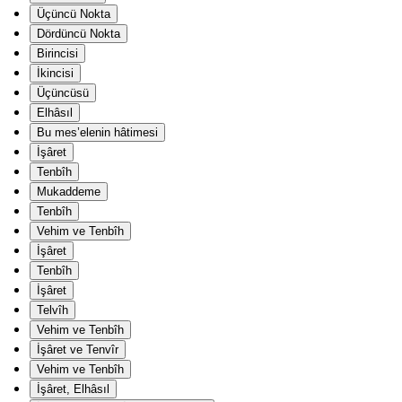
Üçüncü Nokta
Dördüncü Nokta
Birincisi
İkincisi
Üçüncüsü
Elhâsıl
Bu mes’elenin hâtimesi
İşâret
Tenbîh
Mukaddeme
Tenbîh
Vehim ve Tenbîh
İşâret
Tenbîh
İşâret
Telvîh
Vehim ve Tenbîh
İşâret ve Tenvîr
Vehim ve Tenbîh
İşâret, Elhâsıl