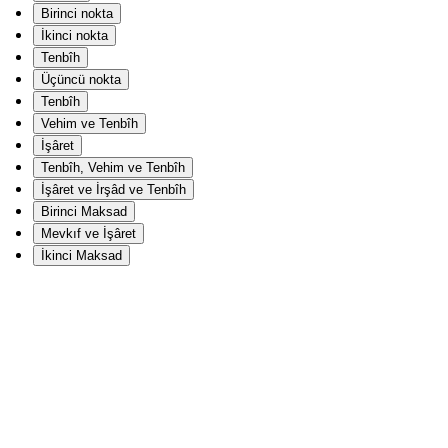
Birinci nokta
İkinci nokta
Tenbîh
Üçüncü nokta
Tenbîh
Vehim ve Tenbîh
İşâret
Tenbîh, Vehim ve Tenbîh
İşâret ve İrşâd ve Tenbîh
Birinci Maksad
Mevkıf ve İşâret
İkinci Maksad