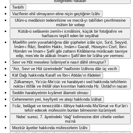
isteğindeki hatâları
Tenbîh
Vazîfenin ehil olmayanın eline niçin geçtiğinin îzâhı
Ulûm-u medârisin tedennîsine ve mecrâ-yı tabîîden çevrilmesine
mühim bir sebep
Kütüb-ü selâsenin zemîn-i icmâlisini, küçük bir fotoğrafını ve
harîtasını teşkîl eden bir seyâhat
Müellifin yerin yuvarlaklığına dâir şüpheleri izâle için, Sa‘d, Seyyid,
İmâm-ı Râzi, İbrahîm Hakkı, İmâm-ı Gazalî, Hüseyin-i Cisrî, İbn-i
Hümâm ve İmam-ı Şafiî gibi zatların Kitâblarına mürâcaatı tavsiye
edip, mes’ele ile alâkalı İmam-ı Şafiî’den bir îzâha yer vermesi.
Sevr ve Hût meselesi İslâmiyet’e nasıl dâhil olmuştur?
“Arz, Sevr ve Hût üzerindedir” hadîsinin îzâhına dâir üç vecih
Kāf Dağı hakkında Karafî ve İbn-i Abbâs’ın ifâdeleri
Zülkarneyn, Ye’cüc-Me’cüc ve harabiyet-i sed hakkında tefsîrlerin
nokta-i ittifâk ve ihtilâf olan kısımları hakkında Hz. Üstâd’ın nazarı
Seddin harabiyetinin kıyâmet âlameti olması
Cehennemin yeri, keyfiyeti ve ateşi hakkında îzâhat
İ‘câz, belâgat ve tenezzülât-ı ilâhiye hakkında Ma‘lûmat ve Kur’ân’ı
tefsîr edecek müfessirin bunları bilmesinin lüzûmiyeti
Nebe’ suresi, 7. âyetindeki “dağ” kelimesine dört cihetle verilen
ma‘nâ
Mezkûr âyetler hakkında müfessirlerin îzâhı