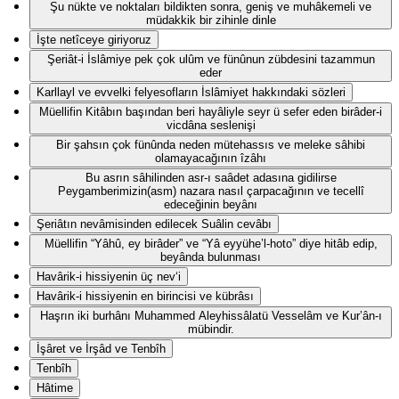
Şu nükte ve noktaları bildikten sonra, geniş ve muhâkemeli ve
müdakkik bir zihinle dinle
İşte netîceye giriyoruz
Şeriât-i İslâmiye pek çok ulûm ve fünûnun zübdesini tazammun
eder
Karllayl ve evvelki felyesofların İslâmiyet hakkındaki sözleri
Müellifin Kitâbın başından beri hayâliyle seyr ü sefer eden birâder-i
vicdâna seslenişi
Bir şahsın çok fünûnda neden mütehassıs ve meleke sâhibi
olamayacağının îzâhı
Bu asrın sâhilinden asr-ı saâdet adasına gidilirse
Peygamberimizin(asm) nazara nasıl çarpacağının ve tecellî
edeceğinin beyânı
Şeriâtın nevâmisinden edilecek Suâlin cevâbı
Müellifin “Yâhû, ey birâder” ve “Yâ eyyühe’l-hoto” diye hitâb edip,
beyânda bulunması
Havârik-i hissiyenin üç nev‘i
Havârik-i hissiyenin en birincisi ve kübrâsı
Haşrın iki burhânı Muhammed Aleyhissâlatü Vesselâm ve Kur’ân-ı
mübindir.
İşâret ve İrşâd ve Tenbîh
Tenbîh
Hâtime