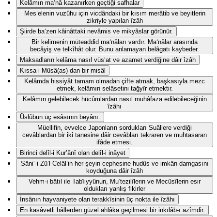
Kelâmın ma‘nâ kazanırken geçtiği safhalar
Mes’elenin vuzûhu için vicdândaki bir kısım merâtib ve beyitlerin
zikriyle yapılan îzâh
Şiirde ba‘zen kâinâttaki nevâmis ve mikyâslar görünür.
Bir kelimenin müteaddid ma‘nâları vardır. Ma‘nâlar arasında
becâyiş ve telkîhât olur. Bunu anlamayan belâgatı kaybeder.
Maksadların kelâma nasıl vüs‘at ve azamet verdiğine dâir îzâh
Kıssa-i Mûsâ(as) dan bir misâl
Kelâmda hissiyât tamam olmadan çifte atmak, başkasıyla mezc
etmek, kelâmın selâsetini tağyîr etmektir.
Kelâmın gelebilecek hücûmlardan nasıl muhâfaza edilebileceğinin
îzâhı
Üslûbun üç esâsının beyânı:
Müellifin, evvelce Japonların sordukları Suâllere verdiği
cevâblardan bir iki tanesine dâir cevâbları tekraren ve muhtasaran
ifâde etmesi.
Birinci delîl-i Kur’ânî olan delîl-i inâyet
Sâni‘-i Zü’l-Celâl’in her şeyin cephesine hudûs ve imkân damgasını
koyduğuna dâir îzâh
Vehm-i bâtıl ile Tabîiyyûnun, Mu‘tezilîlerin ve Mecûsîlerin esir
oldukları yanlış fikirler
İnsânın hayvaniyete olan terakkîsinin üç nokta ile îzâhı
En kasâvetli hâllerden güzel ahlâka geçilmesi bir inkılâb-ı azîmdir.