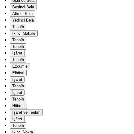
Üçüncü Belâ
Beşinci Belâ
Altıncı Belâ
Yedinci Belâ
Tenbîh
İkinci Makāle
Tenbîh
Tenbîh
İşâret
Tenbîh
Ezcümle
Elhâsıl
İşâret
Tenbîh
İşâret
Tenbîh
Hâtime
İşâret ve Tenbîh
İşâret
Tenbîh
İkinci Nokta