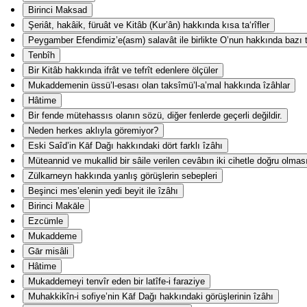
Birinci Maksad
Şeriât, hakâik, füruât ve Kitâb (Kur’ân) hakkında kısa ta‘rîfler
Peygamber Efendimiz’e(asm) salavât ile birlikte O’nun hakkında bazı ta
Tenbîh
Bir Kitâb hakkında ifrât ve tefrît edenlere ölçüler
Mukaddemenin üssü’l-esası olan taksîmü’l-a’mal hakkında îzâhlar
Hâtime
Bir fende mütehassıs olanın sözü, diğer fenlerde geçerli değildir.
Neden herkes aklıyla göremiyor?
Eski Saîd’in Kāf Dağı hakkındaki dört farklı îzâhı
Müteannid ve mukallid bir sâile verilen cevâbın iki cihetle doğru olmas
Zülkarneyn hakkında yanlış görüşlerin sebepleri
Beşinci mes’elenin yedi beyit ile îzâhı
Birinci Makāle
Ezcümle
Mukaddeme
Gār misâli
Hâtime
Mukaddemeyi tenvîr eden bir latîfe-i faraziye
Muhakkikîn-i sofiye’nin Kāf Dağı hakkındaki görüşlerinin îzâhı