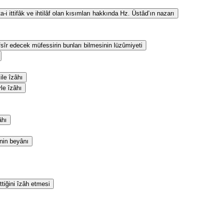
i ittifâk ve ihtilâf olan kısımları hakkında Hz. Üstâd’ın nazarı
fsîr edecek müfessirin bunları bilmesinin lüzûmiyeti
le îzâhı
yle îzâhı
âhı
inin beyânı
ttiğini îzâh etmesi