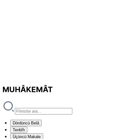
MUHÂKEMÂT
Dördüncü Belâ
Tenbîh
Üçüncü Makale