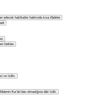
eber edecek hakîkatler hakkında kısa ifâdeler
sadı
ası
en farkları
si ve îzâhı.
 ifâdenin Kur’ân’dan olmadığına dâir îzâh.