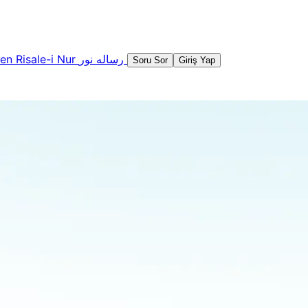
şen
Risale-i Nur
رساله نور
Soru Sor
Giriş Yap