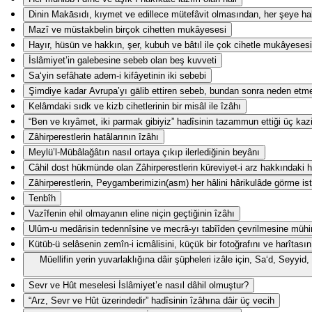
Dinin Makāsıdı, kıymet ve edillece mütefâvit olmasından, her şeye hak
Mazî ve müstakbelin birçok cihetten mukâyesesi
Hayır, hüsün ve hakkın, şer, kubuh ve bâtıl ile çok cihetle mukâyesesi
İslâmiyet’in galebesine sebeb olan beş kuvveti
Sa‘yin sefâhate adem-i kifâyetinin iki sebebi
Şimdiye kadar Avrupa’yı gālib ettiren sebeb, bundan sonra neden etm
Kelâmdaki sıdk ve kizb cihetlerinin bir misâl ile îzâhı
“Ben ve kıyâmet, iki parmak gibiyiz” hadîsinin tazammun ettiği üç kaz
Zâhirperestlerin hatâlarının îzâhı
Meylü’l-Mübâlağâtın nasıl ortaya çıkıp ilerlediğinin beyânı
Câhil dost hükmünde olan Zâhirperestlerin küreviyet-i arz hakkındaki ha
Zâhirperestlerin, Peygamberimizin(asm) her hâlini hârikulâde görme ist
Tenbîh
Vazîfenin ehil olmayanın eline niçin geçtiğinin îzâhı
Ulûm-u medârisin tedennîsine ve mecrâ-yı tabîîden çevrilmesine mühi
Kütüb-ü selâsenin zemîn-i icmâlisini, küçük bir fotoğrafını ve harîtasın
Müellifin yerin yuvarlaklığına dâir şüpheleri izâle için, Sa‘d, Seyy
Sevr ve Hût meselesi İslâmiyet’e nasıl dâhil olmuştur?
“Arz, Sevr ve Hût üzerindedir” hadîsinin îzâhına dâir üç vecih