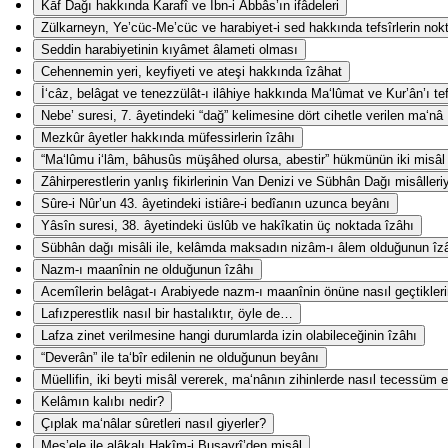
Kāf Dağı hakkında Karafî ve İbn-i Abbâs’ın ifâdeleri
Zülkarneyn, Ye’cüc-Me’cüc ve harabiyet-i sed hakkında tefsîrlerin nokta-
Seddin harabiyetinin kıyâmet âlameti olması
Cehennemin yeri, keyfiyeti ve ateşi hakkında îzâhat
İ‘câz, belâgat ve tenezzülât-ı ilâhiye hakkında Ma‘lûmat ve Kur’ân’ı te
Nebe’ suresi, 7. âyetindeki “dağ” kelimesine dört cihetle verilen ma‘nâ
Mezkûr âyetler hakkında müfessirlerin îzâhı
“Ma‘lûmu i‘lâm, bâhusûs müşâhed olursa, abestir” hükmünün iki misâl i
Zâhirperestlerin yanlış fikirlerinin Van Denizi ve Sübhân Dağı misâlleri
Sûre-i Nûr’un 43. âyetindeki istiâre-i bedîanın uzunca beyânı
Yâsîn suresi, 38. âyetindeki üslûb ve hakîkatin üç noktada îzâhı
Sübhân dağı misâli ile, kelâmda maksadın nizâm-ı âlem olduğunun îz
Nazm-ı maanînin ne olduğunun îzâhı
Acemîlerin belâgat-ı Arabiyede nazm-ı maanînin önüne nasıl geçtikler
Lafızperestlik nasıl bir hastalıktır, öyle de…
Lafza zinet verilmesine hangi durumlarda izin olabileceğinin îzâhı
“Deverân” ile ta‘bîr edilenin ne olduğunun beyânı
Müellifin, iki beyti misâl vererek, ma‘nânın zihinlerde nasıl tecessüm e
Kelâmın kalıbı nedir?
Çıplak ma‘nâlar sûretleri nasıl giyerler?
Mes’ele ile alâkalı Hakîm-i Busayrî’den misâl