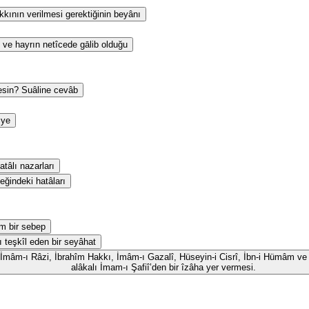
kının verilmesi gerektiğinin beyânı
 ve hayrın netîcede gālib olduğu
esin? Suâline cevâb
iye
tâlı nazarları
eğindeki hatâları
m bir sebep
ı teşkîl eden bir seyâhat
id, İmâm-ı Râzi, İbrahîm Hakkı, İmâm-ı Gazalî, Hüseyin-i Cisrî, İbn-i Hümâm ve 
alâkalı İmam-ı Şafiî’den bir îzâha yer vermesi.