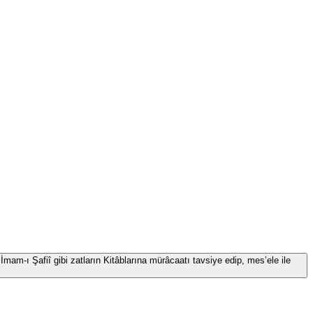
İmam-ı Şafiî gibi zatların Kitâblarına mürâcaatı tavsiye edip, mes’ele ile