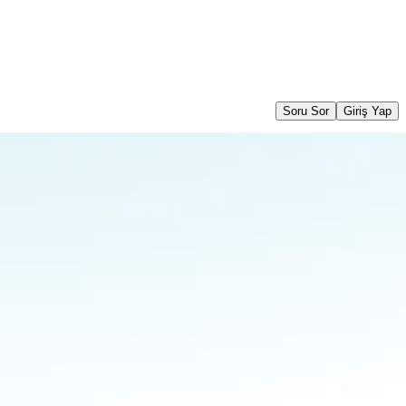
Soru Sor
Giriş Yap