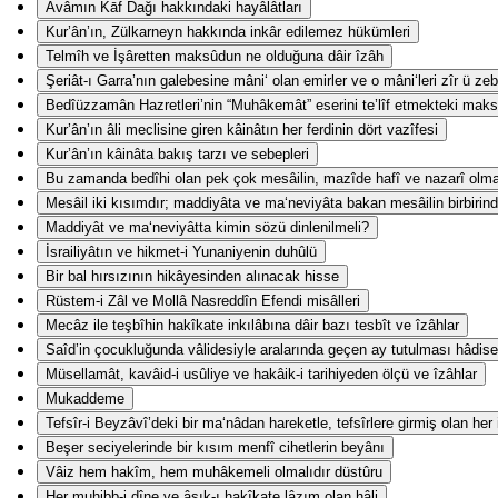
Avâmın Kāf Dağı hakkındaki hayâlâtları
Kur’ân’ın, Zülkarneyn hakkında inkâr edilemez hükümleri
Telmîh ve İşâretten maksûdun ne olduğuna dâir îzâh
Şeriât-ı Garra’nın galebesine mâni‘ olan emirler ve o mâni‘leri zîr ü z
Bedîüzzamân Hazretleri’nin “Muhâkemât” eserini te’lîf etmekteki mak
Kur’ân’ın âli meclisine giren kâinâtın her ferdinin dört vazîfesi
Kur’ân’ın kâinâta bakış tarzı ve sebepleri
Bu zamanda bedîhi olan pek çok mesâilin, mazîde hafî ve nazarî olm
Mesâil iki kısımdır; maddiyâta ve ma‘neviyâta bakan mesâilin birbirind
Maddiyât ve ma‘neviyâtta kimin sözü dinlenilmeli?
İsrailiyâtın ve hikmet-i Yunaniyenin duhûlü
Bir bal hırsızının hikâyesinden alınacak hisse
Rüstem-i Zâl ve Mollâ Nasreddîn Efendi misâlleri
Mecâz ile teşbîhin hakîkate inkılâbına dâir bazı tesbît ve îzâhlar
Saîd’in çocukluğunda vâlidesiyle aralarında geçen ay tutulması hâdise
Müsellamât, kavâid-i usûliye ve hakâik-i tarihiyeden ölçü ve îzâhlar
Mukaddeme
Tefsîr-i Beyzâvî’deki bir ma‘nâdan hareketle, tefsîrlere girmiş olan her
Beşer seciyelerinde bir kısım menfî cihetlerin beyânı
Vâiz hem hakîm, hem muhâkemeli olmalıdır düstûru
Her muhibb-i dîne ve âşık-ı hakîkate lâzım olan hâli