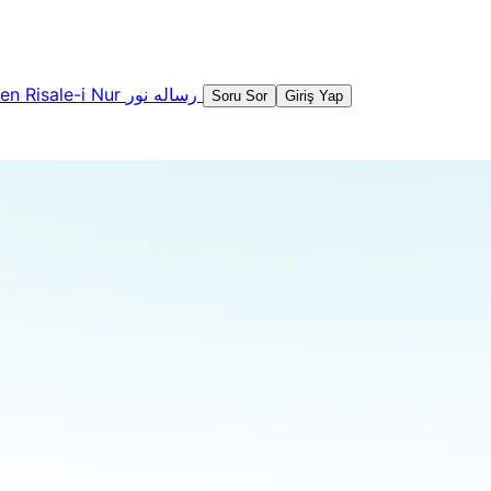
şen
Risale-i Nur
رساله نور
Soru Sor
Giriş Yap