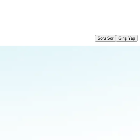
Soru Sor
Giriş Yap