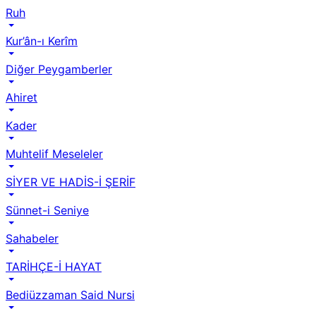
Ruh
Kur’ân-ı Kerîm
Diğer Peygamberler
Ahiret
Kader
Muhtelif Meseleler
SİYER VE HADİS-İ ŞERİF
Sünnet-i Seniye
Sahabeler
TARİHÇE-İ HAYAT
Bediüzzaman Said Nursi