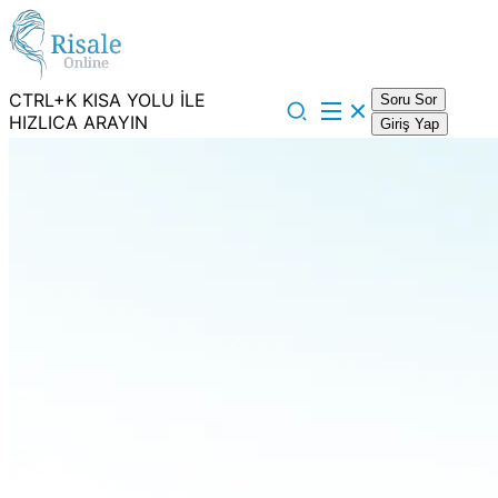
CTRL+K KISA YOLU İLE
Soru Sor
HIZLICA ARAYIN
Giriş Yap