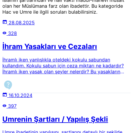
olan her Müslümana farz olan ibadettir. Bu kategoride
Hac ve Umre ile ilgili soruları bulabilirsiniz.
28.08.2025
328
İhram Yasakları ve Cezaları
İhramlı iken yanlışlıkla oteldeki kokulu sabundan
kullandım. Kokulu sabun için ceza miktarı ne kadardır?
İhramlı iken yasak olan şeyler nelerdir? Bu yasakların
ihlalinde ne gibi yaptırımlar vardır?
16.10.2024
397
Umrenin Şartları / Yapılış Şekli
Umre ibadetinin yapılışını, şartlarını detaylı bir şekilde