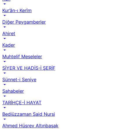
Kur’ân-ı Kerîm
Diğer Peygamberler
Ahiret
Kader
Muhtelif Meseleler
SİYER VE HADİS-İ ŞERİF
Sünnet-i Seniye
Sahabeler
TARİHÇE-İ HAYAT
Bediüzzaman Said Nursi
Ahmed Hüsrev Altınbaşak