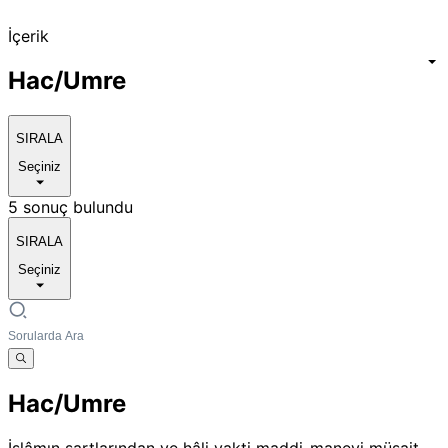
İçerik
Hac/Umre
SIRALA
Seçiniz
5 sonuç bulundu
SIRALA
Seçiniz
Hac/Umre
İslâmın şartlarından ve hâli vakti maddi-manevi müsait