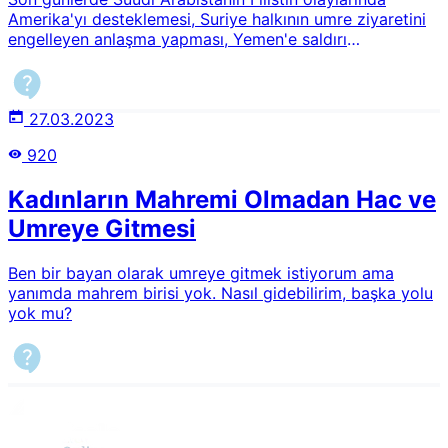
Amerika'yı desteklemesi, Suriye halkının umre ziyaretini
engelleyen anlaşma yapması, Yemen'e saldırı
yapıldığında hava sahasını kullandırması gibi durumlar
sebebiyle şöyle sorular ile karşılaşıyoruz: Tüm bunları
yapan Suudi Arabistan'a neden para kazandırıyoruz?
Umre parasını Filistin ve Yemen'e göndermek daha
27.03.2023
hayırlı olmaz mı? Böyle diyenlere ne diyebiliriz?
920
Kadınların Mahremi Olmadan Hac ve
Umreye Gitmesi
Ben bir bayan olarak umreye gitmek istiyorum ama
yanımda mahrem birisi yok. Nasıl gidebilirim, başka yolu
yok mu?