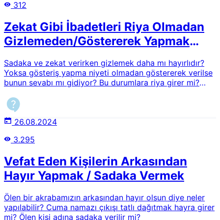
312
Zekat Gibi İbadetleri Riya Olmadan
Gizlemeden/Göstererek Yapmak
Caiz midir?
Sadaka ve zekat verirken gizlemek daha mı hayırlıdır?
Yoksa gösteriş yapma niyeti olmadan göstererek verilse
bunun sevabı mı gidiyor? Bu durumlara riya girer mi?
Hangi ibadetleri aleni yapabiliriz? İzah eder misinzi?
26.08.2024
3.295
Vefat Eden Kişilerin Arkasından
Hayır Yapmak / Sadaka Vermek
Ölen bir akrabamızın arkasından hayır olsun diye neler
yapılabilir? Cuma namazı çıkışı tatlı dağıtmak hayra girer
mi? Ölen kişi adına sadaka verilir mi?