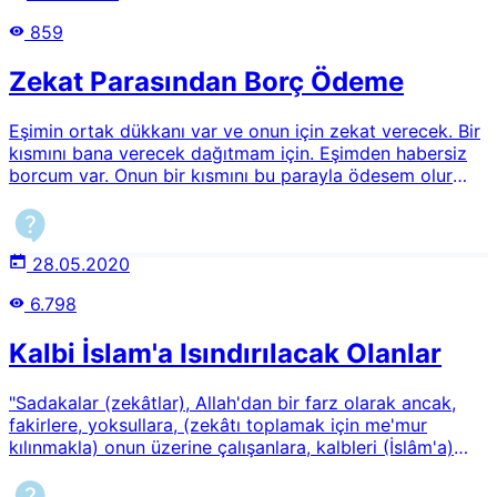
859
Zekat Parasından Borç Ödeme
Eşimin ortak dükkanı var ve onun için zekat verecek. Bir
kısmını bana verecek dağıtmam için. Eşimden habersiz
borcum var. Onun bir kısmını bu parayla ödesem olur
mu? Daha sonrasında kendimi düzelttiğim zaman verdiği
zekatı ve aldığım para kadar dağıtımı yapacağım uygun
olur mu?
28.05.2020
6.798
Kalbi İslam'a Isındırılacak Olanlar
"Sadakalar (zekâtlar), Allah'dan bir farz olarak ancak,
fakirlere, yoksullara, (zekâtı toplamak için me'mur
kılınmakla) onun üzerine çalışanlara, kalbleri (İslâm'a)
ısındırılacak olanlara, (âzâd edilmek üzere efendisiyle
belli bir bedel karşılığında anlaşmış olan) kölelere,