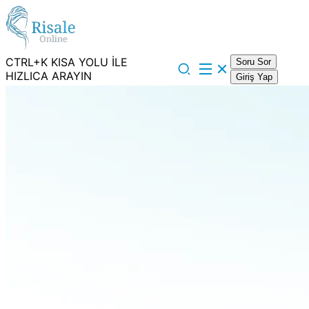
CTRL+K KISA YOLU İLE
Soru Sor
HIZLICA ARAYIN
Giriş Yap