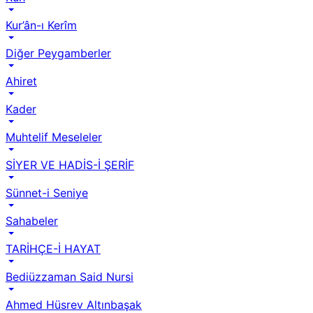
Kur’ân-ı Kerîm
Diğer Peygamberler
Ahiret
Kader
Muhtelif Meseleler
SİYER VE HADİS-İ ŞERİF
Sünnet-i Seniye
Sahabeler
TARİHÇE-İ HAYAT
Bediüzzaman Said Nursi
Ahmed Hüsrev Altınbaşak