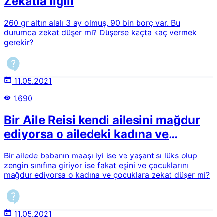
Zekatla İlgili
260 gr altın alalı 3 ay olmuş, 90 bin borç var. Bu
durumda zekat düşer mi? Düşerse kaçta kaç vermek
gerekir?
11.05.2021
1.690
Bir Aile Reisi kendi ailesini mağdur
ediyorsa o ailedeki kadına ve
çocuklara zekat vermek düşer mi?
Bir ailede babanın maaşı iyi ise ve yaşantısı lüks olup
zengin sınıfına giriyor ise fakat eşini ve çocuklarını
mağdur ediyorsa o kadına ve çocuklara zekat düşer mi?
11.05.2021