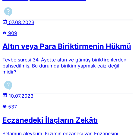
07.08.2023
909
Altın veya Para Biriktirmenin Hükmü
Tevbe suresi 34. Âyette altın ve gümüş biriktirenlerden
bahsedilmiş. Bu durumda birikim yapmak caiz değil
midir?
10.07.2023
537
Eczanedeki İlaçların Zekâtı
Selamün aleyküm. Kızımın eczanesi var. Eczanesini