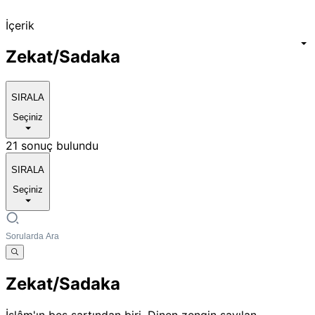
İçerik
Zekat/Sadaka
SIRALA
Seçiniz
21 sonuç bulundu
SIRALA
Seçiniz
Zekat/Sadaka
İslâm'ın beş şartından biri. Dinen zengin sayılan