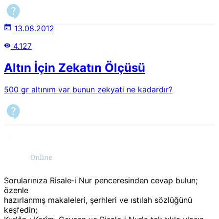
alacaklılarda nasıl hesaplanır?
13.08.2012
4.127
Altın İçin Zekatın Ölçüsü
500 gr altınım var bunun zekyati ne kadardır?
Sorularınıza Risale‑i Nur penceresinden cevap bulun;
özenle
hazırlanmış makaleleri, şerhleri ve ıstılah sözlüğünü
keşfedin;