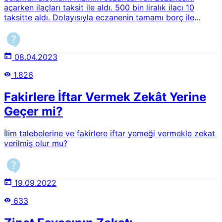
açarken ilaçları taksit ile aldı. 500 bin liralık ilacı 10
taksitte aldı. Dolayısıyla eczanenin tamamı borç ile
açıldı. Benim sorum şu: Eczanenin zekâtını nasıl vermesi
gerekir? Eczaneyi açtığı dükkân kira, yanında 2 kişi
çalışıyor. Zekât hesaplarken hangi masraflar düşmeli?
Kira, elektrik, su telefon vb. giderler düşülür mü?
08.04.2023
Düşülürse bir yıllık mı bir aylık mı düşülür?
1.826
Fakirlere İftar Vermek Zekât Yerine
Geçer mi?
İlim talebelerine ve fakirlere iftar yemeği vermekle zekat
verilmiş olur mu?
19.09.2022
633