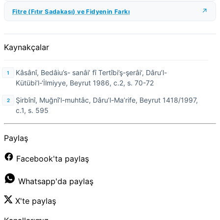
Fitre (Fıtır Sadakası) ve Fidyenin Farkı
Kaynakçalar
Kâsânî, Bedâiu’s- sanâi’ fî Tertîbi’ş-şerâi‘, Dâru’l-
Kütübi’l-‘İlmiyye, Beyrut 1986, c.2, s. 70-72
Şirbînî, Muğnî’l-muhtâc, Dâru’l-Ma’rife, Beyrut 1418/1997,
c.1, s. 595
Paylaş
Facebook'ta paylaş
Whatsapp'da paylaş
X'te paylaş