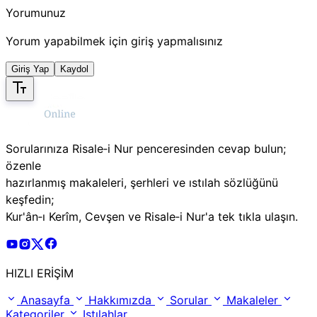
Yorumunuz
Yorum yapabilmek için giriş yapmalısınız
Giriş Yap
Kaydol
Sorularınıza Risale‑i Nur penceresinden cevap bulun;
özenle
hazırlanmış makaleleri, şerhleri ve ıstılah sözlüğünü
keşfedin;
Kur'ân‑ı Kerîm, Cevşen ve Risale‑i Nur'a tek tıkla ulaşın.
Risale Online Youtube Hesabı
Risale Online Instagram Hesabı
Risale Online X Hesabı
Risale Online Facebook Hesabı
HIZLI ERİŞİM
Anasayfa
Hakkımızda
Sorular
Makaleler
Kategoriler
Istılahlar