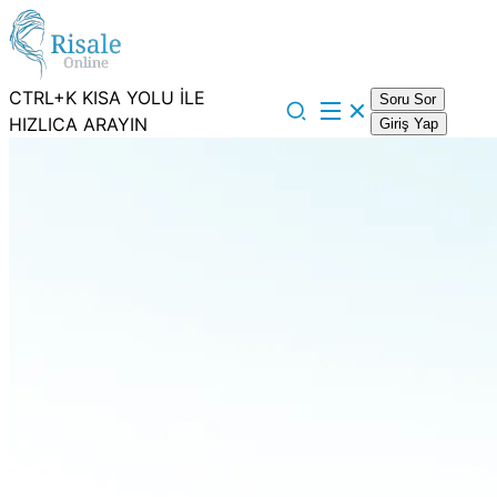
CTRL+K KISA YOLU İLE
Soru Sor
HIZLICA ARAYIN
Giriş Yap