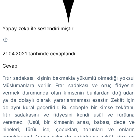
Yapay zeka ile seslendirilmiştir
21.04.2021
tarihinde cevaplandı.
Cevap
Fıtır sadakası, kişinin bakmakla yükümlü olmadığı yoksul
Müslümanlara verilir. Fıtır sadakası ve oruç fidyesini
vermek durumunda olan kimsenin bunlardan doğrudan
ya da dolaylı olarak yararlanmaması esastır. Zekât için
de aynı kural geçerlidir. Bu sebeple bir kimse zekâtını,
fıtır sadakasını ve fidyesini kendi usûl ve fürûuna
veremez. (Usûl, bir kimsenin anası, babası, dede ve
nineleri; fürûu ise; çocukları, torunları ve onların
çocuklarıdır.) Ayrıca eşler de birbirlerine zekât, fitre ve