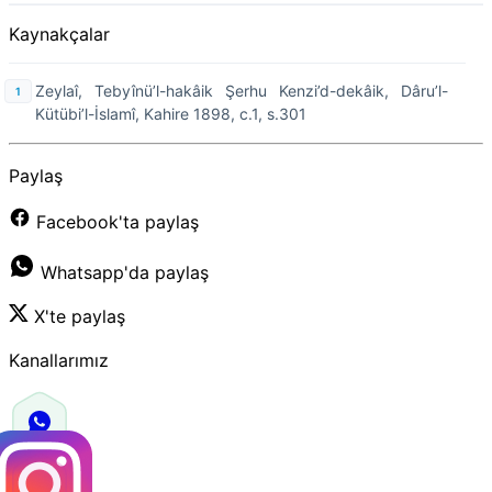
Kaynakçalar
Zeylaî, Tebyînü’l-hakâik Şerhu Kenzi’d-dekâik, Dâru’l-
Kütübi’l-İslamî, Kahire 1898, c.1, s.301
Paylaş
Facebook'ta paylaş
Whatsapp'da paylaş
X'te paylaş
Kanallarımız