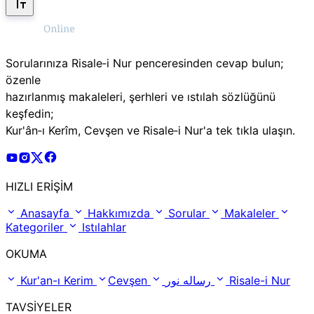
Sorularınıza Risale‑i Nur penceresinden cevap bulun;
özenle
hazırlanmış makaleleri, şerhleri ve ıstılah sözlüğünü
keşfedin;
Kur'ân‑ı Kerîm, Cevşen ve Risale‑i Nur'a tek tıkla ulaşın.
Risale Online Youtube Hesabı
Risale Online Instagram Hesabı
Risale Online X Hesabı
Risale Online Facebook Hesabı
HIZLI ERİŞİM
Anasayfa
Hakkımızda
Sorular
Makaleler
Kategoriler
Istılahlar
OKUMA
Kur'an-ı Kerim
Cevşen
رساله نور
Risale-i Nur
TAVSİYELER