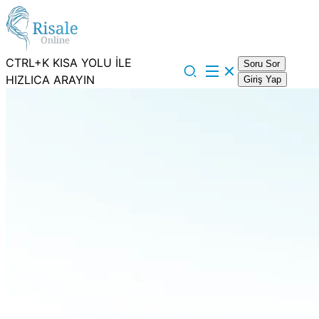
CTRL+K KISA YOLU İLE
Soru Sor
HIZLICA ARAYIN
Giriş Yap