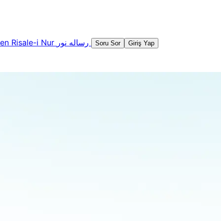
şen
Risale-i Nur
رساله نور
Soru Sor
Giriş Yap