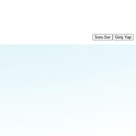
Soru Sor
Giriş Yap