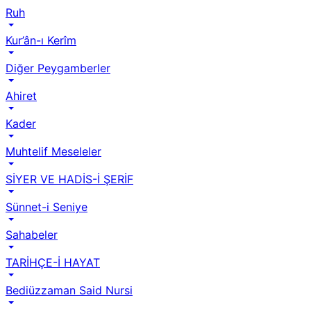
Ruh
Kur’ân-ı Kerîm
Diğer Peygamberler
Ahiret
Kader
Muhtelif Meseleler
SİYER VE HADİS-İ ŞERİF
Sünnet-i Seniye
Sahabeler
TARİHÇE-İ HAYAT
Bediüzzaman Said Nursi