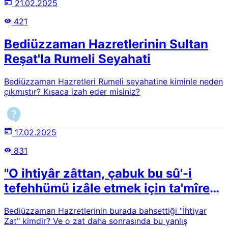
edecekti" sözünü söylediği doğru mudur?
21.02.2025
421
Bediüzzaman Hazretlerinin Sultan
Reşat'la Rumeli Seyahati
Bediüzzaman Hazretleri Rumeli seyahatine kiminle neden
çıkmıştır? Kısaca izah eder misiniz?
17.02.2025
831
"O ihtiyâr zâttan, çabuk bu sû'-i
tefehhümü izâle etmek için ta'mîre
çalışmasını, hem duâsıyla, hem
Bediüzzaman Hazretlerinin burada bahsettiği "İhtiyar
te'sîrli nasihatiyle yardımını
Zat" kimdir? Ve o zat daha sonrasında bu yanlış