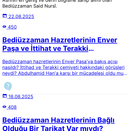
Bediüzzaman Said Nursî.
22.08.2025
450
Bediüzzaman Hazretlerinin Enver
Paşa ve İttihat ve Terakki
Cemiyeti'ne Bakışı
Bediüzzaman hazretlerinin Enver Paşa'ya bakış açısı
nasıldı? İttihad ve Terakki cemiyeti hakkındaki görüşleri
neydi? Abdulhamid Han'a karşı bir mücadelesi oldu mu?
Enver Paşa nihayetinde sarıkamışta onbinlerce askerin
şehit olmasına sebep olmuştu. Üstadımızın bütün bu
konular hakkındaki görüşü ve durduğu noktayı merak
ediyorum.
18.08.2025
408
Bediüzzaman Hazretlerinin Bağlı
Olduğu Bir Tarikat Var mıydı?