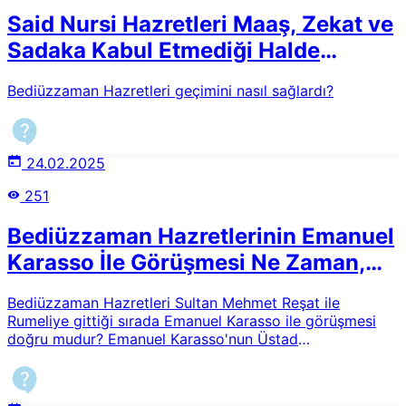
Said Nursi Hazretleri Maaş, Zekat ve
Sadaka Kabul Etmediği Halde
Geçimini Nasıl Temin Etmiştir?
Bediüzzaman Hazretleri geçimini nasıl sağlardı?
24.02.2025
251
Bediüzzaman Hazretlerinin Emanuel
Karasso İle Görüşmesi Ne Zaman,
Nerede, Ne Maksatla Olmuştur?
Bediüzzaman Hazretleri Sultan Mehmet Reşat ile
Rumeliye gittiği sırada Emanuel Karasso ile görüşmesi
doğru mudur? Emanuel Karasso'nun Üstad
Bediüzzaman'ın gücünden ve nüfuzundan istifade etmek
için onunla konuştuğu ve hızlıca yanından ayrıldıktan
sonra; "Az daha yanında kalsam beni Müslüman