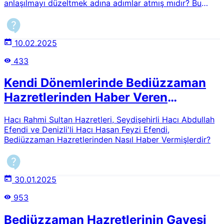
bekleriz."
anlaşılmayı düzeltmek adına adımlar atmış mıdır? Bu
konunun işlendiği başka yerler var mıdır?
10.02.2025
433
Kendi Dönemlerinde Bediüzzaman
Hazretlerinden Haber Veren
Mübarek Zatlar
Hacı Rahmi Sultan Hazretleri, Seydişehirli Hacı Abdullah
Efendi ve Denizli'li Hacı Hasan Feyzi Efendi,
Bediüzzaman Hazretlerinden Nasıl Haber Vermişlerdir?
30.01.2025
953
Bediüzzaman Hazretlerinin Gayesi