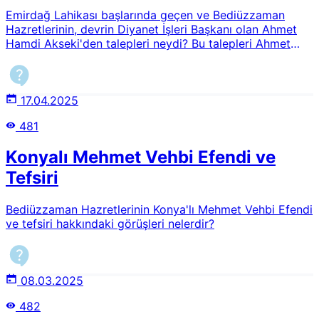
Emirdağ Lahikası başlarında geçen ve Bediüzzaman
Hazretlerinin, devrin Diyanet İşleri Başkanı olan Ahmet
Hamdi Akseki'den talepleri neydi? Bu talepleri Ahmet
Efendi yerine getirebilmiş midir?
17.04.2025
481
Konyalı Mehmet Vehbi Efendi ve
Tefsiri
Bediüzzaman Hazretlerinin Konya'lı Mehmet Vehbi Efendi
ve tefsiri hakkındaki görüşleri nelerdir?
08.03.2025
482