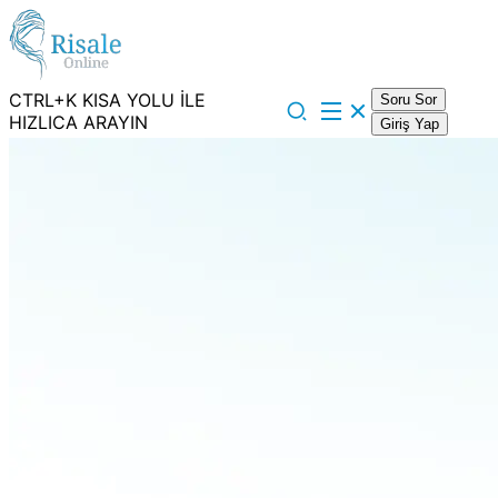
CTRL+K KISA YOLU İLE
Soru Sor
HIZLICA ARAYIN
Giriş Yap