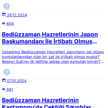
bunun ispatı mümkün müdür?
26.12.2024
604
Bediüzzaman Hazretlerinin Japon
Başkumandanı İle İrtibatı Olmuş
mudur? / Beşinci Şua'nın Telifi
Üstadımız Bediüzzaman Hazretleri Japonların üst düzey
komutanlarından olan bir zat ile irtibatı olmuş mudur?
Beşinci Şuâ'nın ilk telifine sebep olan komutan kimdir?
Bu olay nasıl gerçekleşmiştir? Ayrıntılı cevap
verebilirseniz mesrur oluruz.
07.10.2024
891
Bediüzzaman Hazretlerinin
Kastamonu'da Çektiği Sıkıntılar