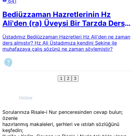
641
Bediüzzaman Hazretlerinin Hz
Ali'den (ra) Üveysi Bir Tarzda Ders
Alması
Üstadımız Bediüzzaman Hazretleri Hz Ali'den ne zaman
ders almıştır? Hz Ali Üstadımıza kendini Sekine ile
muhafazaya çalış sözünü ne zaman söylemiştir?
1
2
3
Sorularınıza Risale‑i Nur penceresinden cevap bulun;
özenle
hazırlanmış makaleleri, şerhleri ve ıstılah sözlüğünü
keşfedin;