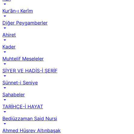
Kur’ân-ı Kerîm
Diğer Peygamberler
Ahiret
Kader
Muhtelif Meseleler
SİYER VE HADİS-İ ŞERİF
Sünnet-i Seniye
Sahabeler
TARİHÇE-İ HAYAT
Bediüzzaman Said Nursi
Ahmed Hüsrev Altınbaşak