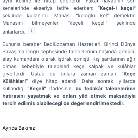
aynı kelime ile hitap ederlerdi. Fakat hayatının son
senelerinde ekseriya latife ederken:
“Keçel-i keçel"
şeklinde kullanırdı. Manası ”keloğlu kel" demektir.
Manasını bilmeyenler "keçeli keçeli" şeklinde
1
anlarlardı.
Bununla beraber Bediüzzaman Hazretleri, Birinci Dünya
Savaşı'na Doğu cephesinde talebelerinin başında gönüllü
alay kumandanı olarak iştirak etmişti. Kış şartlarının ağır
olması sebebiyle talebeleri keçe kalpak ve külâhlar
giyerlerdi. Üstad da onlara zaman zaman
“Keçe
Külâhlılar!”
diye hitap ederdi. Daha sonraki yıllarda
kullandığı
“Keçeli”
ifadesinin,
bu fedakâr talebelerinin
hatırasını yaşatmak ve onları yâd etmek maksadıyla
tercih edilmiş olabileceği de değerlendirilmektedir.
Ayrıca Bakınız