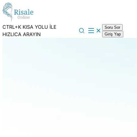
CTRL+K KISA YOLU İLE
Soru Sor
HIZLICA ARAYIN
Giriş Yap