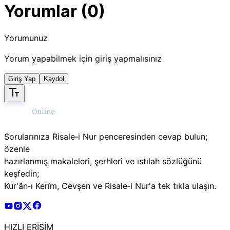
Yorumlar (0)
Yorumunuz
Yorum yapabilmek için giriş yapmalısınız
Giriş Yap
Kaydol
Sorularınıza Risale‑i Nur penceresinden cevap bulun;
özenle
hazırlanmış makaleleri, şerhleri ve ıstılah sözlüğünü
keşfedin;
Kur'ân‑ı Kerîm, Cevşen ve Risale‑i Nur'a tek tıkla ulaşın.
Risale Online Youtube Hesabı
Risale Online Instagram Hesabı
Risale Online X Hesabı
Risale Online Facebook Hesabı
HIZLI ERİŞİM