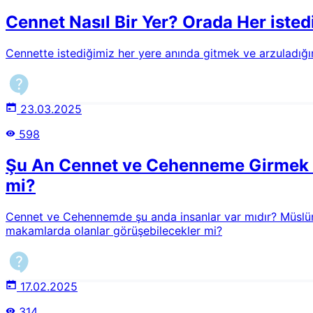
Cennet Nasıl Bir Yer? Orada Her iste
Cennette istediğimiz her yere anında gitmek ve arzuladığı
23.03.2025
598
Şu An Cennet ve Cehenneme Girmek Va
mi?
Cennet ve Cehennemde şu anda insanlar var mıdır? Müslüma
makamlarda olanlar görüşebilecekler mi?
17.02.2025
314