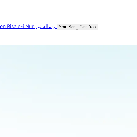
şen
Risale-i Nur
رساله نور
Soru Sor
Giriş Yap