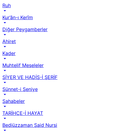
Ruh
Kur’ân-ı Kerîm
Diğer Peygamberler
Ahiret
Kader
Muhtelif Meseleler
SİYER VE HADİS-İ ŞERİF
Sünnet-i Seniye
Sahabeler
TARİHÇE-İ HAYAT
Bediüzzaman Said Nursi