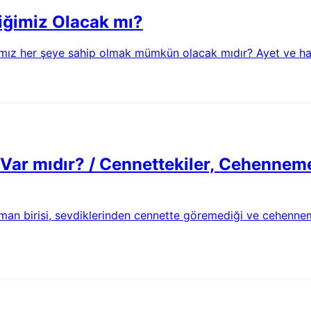
diğimiz Olacak mı?
mız her şeye sahip olmak mümkün olacak mıdır? Ayet ve hadi
r mıdır? / Cennettekiler, Cehenneme 
n birisi, sevdiklerinden cennette göremediği ve cehenneme 