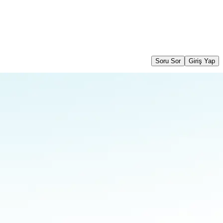
Soru Sor
Giriş Yap