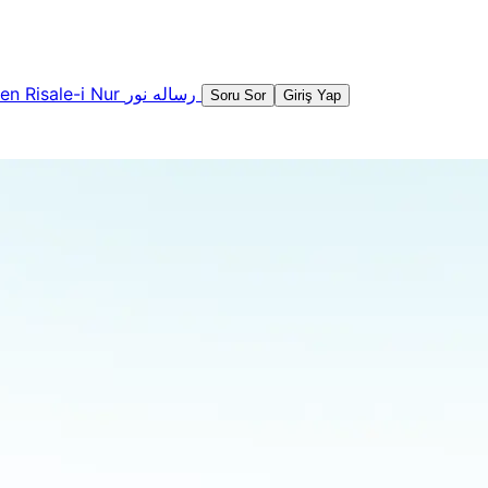
şen
Risale-i Nur
رساله نور
Soru Sor
Giriş Yap