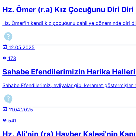
Hz. Ömer (r.a) Kız Çocuğunu Diri Di
Hz. Ömer'in kendi kız çocuğunu cahiliye döneminde diri di
12.05.2025
173
Sahabe Efendilerimizin Harika Halleri
Sahabe Efendilerimiz, evliyalar gibi keramet göstermişler m
11.04.2025
541
Hz. Ali'nin (ra) Hayber Kalesi'nin Kap