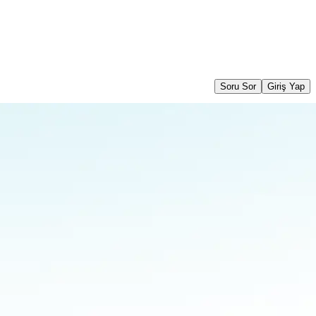
Soru Sor
Giriş Yap