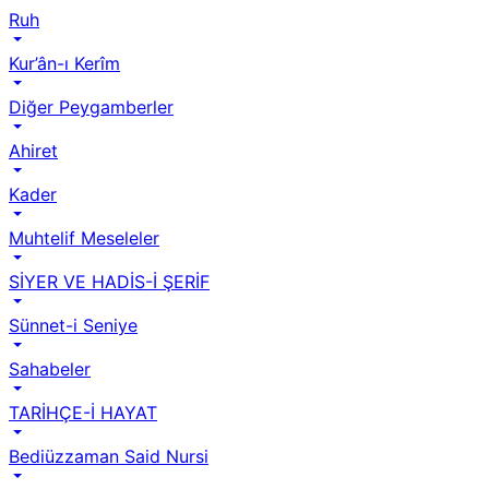
Ruh
Kur’ân-ı Kerîm
Diğer Peygamberler
Ahiret
Kader
Muhtelif Meseleler
SİYER VE HADİS-İ ŞERİF
Sünnet-i Seniye
Sahabeler
TARİHÇE-İ HAYAT
Bediüzzaman Said Nursi