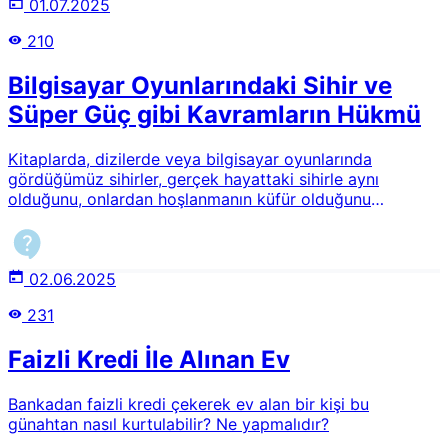
01.07.2025
210
Bilgisayar Oyunlarındaki Sihir ve
Süper Güç gibi Kavramların Hükmü
Kitaplarda, dizilerde veya bilgisayar oyunlarında
gördüğümüz sihirler, gerçek hayattaki sihirle aynı
olduğunu, onlardan hoşlanmanın küfür olduğunu
duydum. Bu görüşü savunanlar, firavun'un sarayında
sihirbazların illüzyon yaparak bastonlarını yılan olarak
göstermelerini delil olarak alıyorlar. Bu doğru mudur?
Özellikle bilgisayar oyunlarında “süper güç” gibi şeyleri
02.06.2025
yapmak sihir, yani küfür mü sayılıyor? Bu tür oyunlara
231
bakışımız nasıl olmalıdır?
Faizli Kredi İle Alınan Ev
Bankadan faizli kredi çekerek ev alan bir kişi bu
günahtan nasıl kurtulabilir? Ne yapmalıdır?