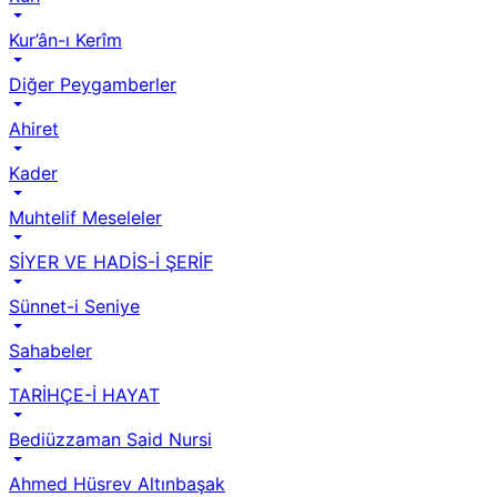
Kur’ân-ı Kerîm
Diğer Peygamberler
Ahiret
Kader
Muhtelif Meseleler
SİYER VE HADİS-İ ŞERİF
Sünnet-i Seniye
Sahabeler
TARİHÇE-İ HAYAT
Bediüzzaman Said Nursi
Ahmed Hüsrev Altınbaşak