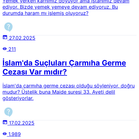
Yemek yerken karnımız doyuyor ama iştahımız devam
ediyor. Bizde yemek yemeye devam ediyoruz. Bu
durumda haram mı işlemiş oluyoruz?
27.02.2025
211
İslam'da Suçluları Çarmıha Germe
Cezası Var mıdır?
İslam'da çarmıha germe cezası olduğu söyleniyor, doğru
mudur? Üstelik buna Maide suresi 33. Ayeti delil
gösteriyorlar.
17.02.2025
1.989