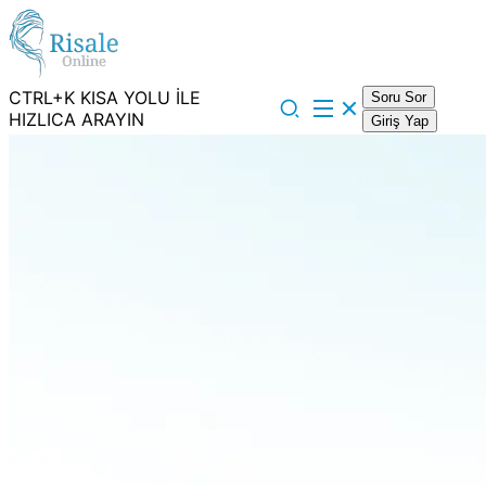
CTRL+K KISA YOLU İLE
Soru Sor
HIZLICA ARAYIN
Giriş Yap