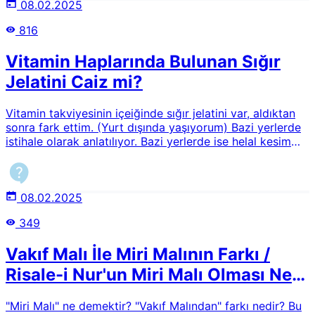
08.02.2025
816
Vitamin Haplarında Bulunan Sığır
Jelatini Caiz mi?
Vitamin takviyesinin içeiğinde sığır jelatini var, aldıktan
sonra fark ettim. (Yurt dışında yaşıyorum) Bazi yerlerde
istihale olarak anlatılıyor. Bazi yerlerde ise helal kesim
yoksa caiz olmadığı soyleniyor. Yani çok farklı biigiler
mevcut. Bu konuda nasıl hareket edilmesi gerekir?
08.02.2025
349
Vakıf Malı İle Miri Malının Farkı /
Risale-i Nur'un Miri Malı Olması Ne
Demektir?
"Miri Malı" ne demektir? "Vakıf Malından" farkı nedir? Bu