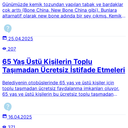
Günümüzde kemik tozundan yapılan tabak ve bardaklar
çok arttı (Bone China, New Bone China gibi). Bunlara
altarnatif olarak new bone adında bir şey çıkmış. Kemik
tozu kullanılmadığı yazmakta. Bu söylemlere ne kadar
güvenebiliriz? Bu tür tabakları kullanmanın hükmü nedir?
Caiz midir?
25.04.2025
207
65 Yaş Üstü Kişilerin Toplu
Taşımadan Ücretsiz İstifade Etmeleri
Belediyenin otobüslerinde 65 yaş ve üstü kişiler için
toplu taşımadan ücretsiz faydalanma imkanları oluyor.
65 yaş ve üstü kişilerin bu ücretsiz toplu taşımadan
faydalanması caiz midir? Dinen herhangi bir sıkıntı var
mıdır? Kul hakkına girmek gibi bir durum söz konusu olur
mu?
16.04.2025
371