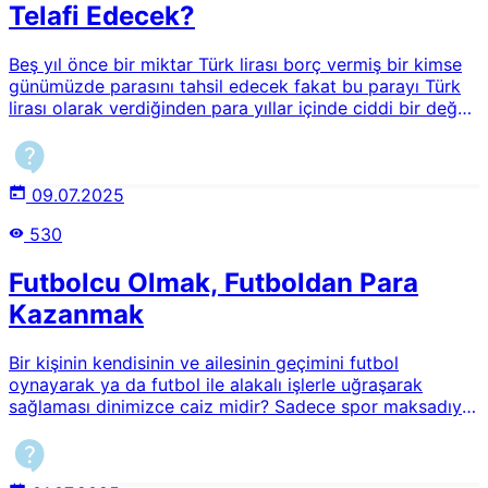
Telafi Edecek?
Beş yıl önce bir miktar Türk lirası borç vermiş bir kimse
günümüzde parasını tahsil edecek fakat bu parayı Türk
lirası olarak verdiğinden para yıllar içinde ciddi bir değer
kaybı yaşayacak. Acaba tahsil edilecek para, borç
verilen yıla göre aynı miktar mı talep edilmeli? Yoksa
aradaki enflasyon farkı vs. gibi nedenleri göz önünde
bulundurarak bir hesap ile farklı bir meblağ mı talep
09.07.2025
edilmeli? Edilecekse nasıl bir hesap yapılmalı?
530
Futbolcu Olmak, Futboldan Para
Kazanmak
Bir kişinin kendisinin ve ailesinin geçimini futbol
oynayarak ya da futbol ile alakalı işlerle uğraşarak
sağlaması dinimizce caiz midir? Sadece spor maksadıyla
değil, para kazanmak maksadıyla futbolcu olmak caiz
midir? Bu ve benzer oyunlarla alakalı olarak dinimizin
hükümleri nelerdir?