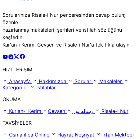
Sorularınıza Risale‑i Nur penceresinden cevap bulun;
özenle
hazırlanmış makaleleri, şerhleri ve ıstılah sözlüğünü
keşfedin;
Kur'ân‑ı Kerîm, Cevşen ve Risale‑i Nur'a tek tıkla ulaşın.
Risale Online Youtube Hesabı
Risale Online Instagram Hesabı
Risale Online X Hesabı
Risale Online Facebook Hesabı
HIZLI ERİŞİM
Anasayfa
Hakkımızda
Sorular
Makaleler
Kategoriler
Istılahlar
OKUMA
Kur'an-ı Kerim
Cevşen
رساله نور
Risale-i Nur
TAVSİYELER
Osmanlıca Online
Hayrat Neşriyat
İrfan Mektebi