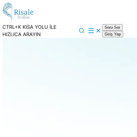
CTRL+K KISA YOLU İLE
Soru Sor
HIZLICA ARAYIN
Giriş Yap