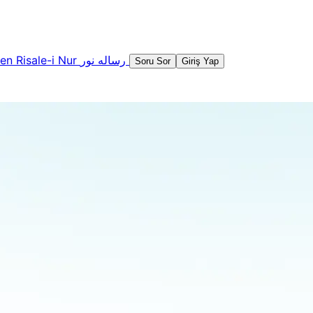
şen
Risale-i Nur
رساله نور
Soru Sor
Giriş Yap