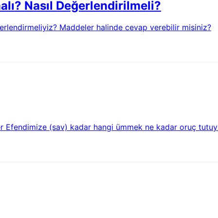
lı? Nasıl Değerlendirilmeli?
erlendirmeliyiz? Maddeler halinde cevap verebilir misiniz?
 Efendimize (sav) kadar hangi ümmek ne kadar oruç tutuyo