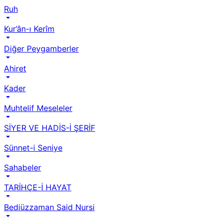
Ruh
Kur’ân-ı Kerîm
Diğer Peygamberler
Ahiret
Kader
Muhtelif Meseleler
SİYER VE HADİS-İ ŞERİF
Sünnet-i Seniye
Sahabeler
TARİHÇE-İ HAYAT
Bediüzzaman Said Nursi