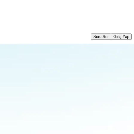
Soru Sor
Giriş Yap