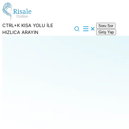
CTRL+K KISA YOLU İLE
Soru Sor
HIZLICA ARAYIN
Giriş Yap