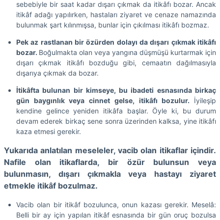
sebebiyle bir saat kadar dışarı çıkmak da itikâfı bozar. Ancak
itikâf adağı yapılırken, hastaları ziyaret ve cenaze namazında
bulunmak şart kılınmışsa, bunlar için çıkılması itikâfı bozmaz.
Pek az rastlanan bir özürden dolayı da dışarı çıkmak itikâfı
bozar.
Boğulmakta olan veya yangına düşmüşü kurtarmak için
dışarı çıkmak itikâfı bozduğu gibi, cemaatın dağılmasıyla
dışarıya çıkmak da bozar.
İtikâfta bulunan bir kimseye, bu ibadeti esnasında birkaç
gün baygınlık veya cinnet gelse, itikâfı bozulur.
İyileşip
kendine gelince yeniden itikâfa başlar. Öyle ki, bu durum
devam ederek birkaç sene sonra üzerinden kalksa, yine itikâfı
kaza etmesi gerekir.
Yukarıda anlatılan meseleler, vacib olan itikaflar içindir.
Nafile olan itikaflarda, bir özür bulunsun veya
bulunmasın, dışarı çıkmakla veya hastayı ziyaret
etmekle itikâf bozulmaz.
Vacib olan bir itikâf bozulunca, onun kazası gerekir. Meselâ:
Belli bir ay için yapılan itikâf esnasında bir gün oruç bozulsa