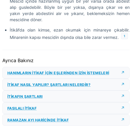
Mescid içinde hazırlanmış uygun bir yer varsa orada abdest
alıp gusledebilir. Böyle bir yer yoksa, dışarıya çıkar ve en
yakın yerde abdestini alır ve yıkanır, beklemeksizin hemen
mescidine döner.
İtikâfda olan kimse, ezan okumak için minareye çıkabilir.
1
Minarenin kapısı mescidin dışında olsa bile zarar vermez.
Ayrıca Bakınız
HANIMLARIN İTİKAF İÇİN EŞLERİNDEN İZİN İSTEMELERİ
İTİKAF NASIL YAPILIR? ŞARTLARI NELERDİR?
İTİKAFIN ŞARTLARI
FASILALI İTİKAF
RAMAZAN AYI HARİCİNDE İTİKAF