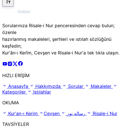
Sorularınıza Risale‑i Nur penceresinden cevap bulun;
özenle
hazırlanmış makaleleri, şerhleri ve ıstılah sözlüğünü
keşfedin;
Kur'ân‑ı Kerîm, Cevşen ve Risale‑i Nur'a tek tıkla ulaşın.
Risale Online Youtube Hesabı
Risale Online Instagram Hesabı
Risale Online X Hesabı
Risale Online Facebook Hesabı
HIZLI ERİŞİM
Anasayfa
Hakkımızda
Sorular
Makaleler
Kategoriler
Istılahlar
OKUMA
Kur'an-ı Kerim
Cevşen
رساله نور
Risale-i Nur
TAVSİYELER