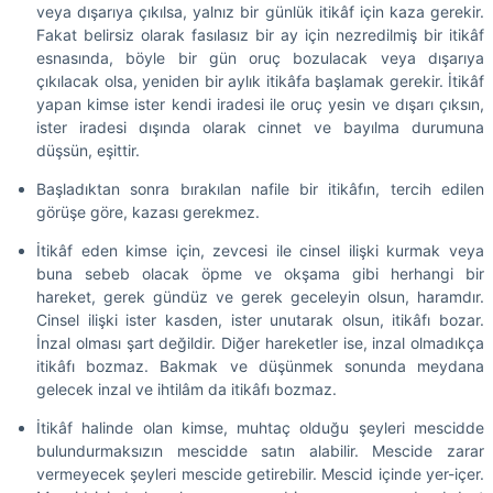
veya dışarıya çıkılsa, yalnız bir günlük itikâf için kaza gerekir.
Fakat belirsiz olarak fasılasız bir ay için nezredilmiş bir itikâf
esnasında, böyle bir gün oruç bozulacak veya dışarıya
çıkılacak olsa, yeniden bir aylık itikâfa başlamak gerekir. İtikâf
yapan kimse ister kendi iradesi ile oruç yesin ve dışarı çıksın,
ister iradesi dışında olarak cinnet ve bayılma durumuna
düşsün, eşittir.
Başladıktan sonra bırakılan nafile bir itikâfın, tercih edilen
görüşe göre, kazası gerekmez.
İtikâf eden kimse için, zevcesi ile cinsel ilişki kurmak veya
buna sebeb olacak öpme ve okşama gibi herhangi bir
hareket, gerek gündüz ve gerek geceleyin olsun, haramdır.
Cinsel ilişki ister kasden, ister unutarak olsun, itikâfı bozar.
İnzal olması şart değildir. Diğer hareketler ise, inzal olmadıkça
itikâfı bozmaz. Bakmak ve düşünmek sonunda meydana
gelecek inzal ve ihtilâm da itikâfı bozmaz.
İtikâf halinde olan kimse, muhtaç olduğu şeyleri mescidde
bulundurmaksızın mescidde satın alabilir. Mescide zarar
vermeyecek şeyleri mescide getirebilir. Mescid içinde yer-içer.