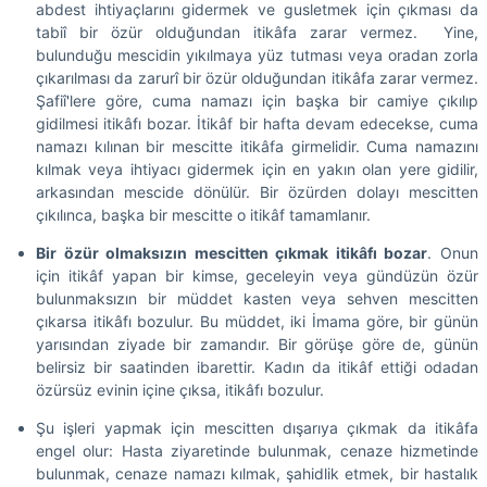
abdest ihtiyaçlarını gidermek ve gusletmek için çıkması da
tabiî bir özür olduğundan itikâfa zarar vermez. Yine,
bulunduğu mescidin yıkılmaya yüz tutması veya oradan zorla
çıkarılması da zarurî bir özür olduğundan itikâfa zarar vermez.
Şafiî'lere göre, cuma namazı için başka bir camiye çıkılıp
gidilmesi itikâfı bozar. İtikâf bir hafta devam edecekse, cuma
namazı kılınan bir mescitte itikâfa girmelidir. Cuma namazını
kılmak veya ihtiyacı gidermek için en yakın olan yere gidilir,
arkasından mescide dönülür. Bir özürden dolayı mescitten
çıkılınca, başka bir mescitte o itikâf tamamlanır.
Bir özür olmaksızın mescitten çıkmak itikâfı bozar
. Onun
için itikâf yapan bir kimse, geceleyin veya gündüzün özür
bulunmaksızın bir müddet kasten veya sehven mescitten
çıkarsa itikâfı bozulur. Bu müddet, iki İmama göre, bir günün
yarısından ziyade bir zamandır. Bir görüşe göre de, günün
belirsiz bir saatinden ibarettir. Kadın da itikâf ettiği odadan
özürsüz evinin içine çıksa, itikâfı bozulur.
Şu işleri yapmak için mescitten dışarıya çıkmak da itikâfa
engel olur: Hasta ziyaretinde bulunmak, cenaze hizmetinde
bulunmak, cenaze namazı kılmak, şahidlik etmek, bir hastalık