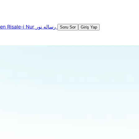
şen
Risale-i Nur
رساله نور
Soru Sor
Giriş Yap