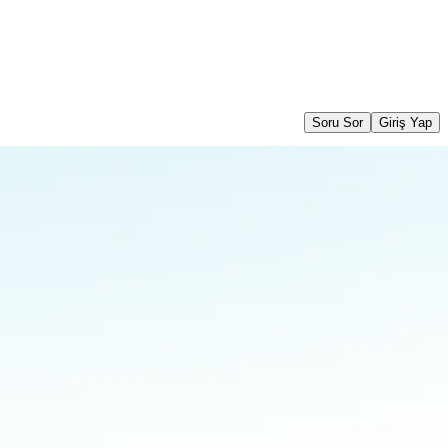
Soru Sor
Giriş Yap