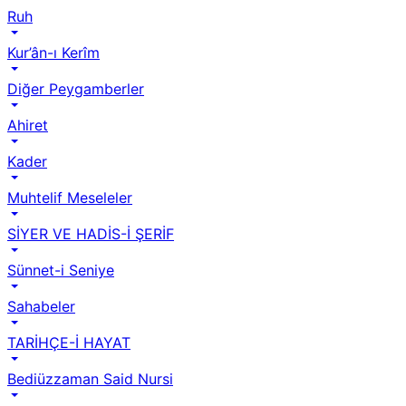
Ruh
Kur’ân-ı Kerîm
Diğer Peygamberler
Ahiret
Kader
Muhtelif Meseleler
SİYER VE HADİS-İ ŞERİF
Sünnet-i Seniye
Sahabeler
TARİHÇE-İ HAYAT
Bediüzzaman Said Nursi