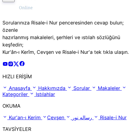
Sorularınıza Risale‑i Nur penceresinden cevap bulun;
özenle
hazırlanmış makaleleri, şerhleri ve ıstılah sözlüğünü
keşfedin;
Kur'ân‑ı Kerîm, Cevşen ve Risale‑i Nur'a tek tıkla ulaşın.
Risale Online Youtube Hesabı
Risale Online Instagram Hesabı
Risale Online X Hesabı
Risale Online Facebook Hesabı
HIZLI ERİŞİM
Anasayfa
Hakkımızda
Sorular
Makaleler
Kategoriler
Istılahlar
OKUMA
Kur'an-ı Kerim
Cevşen
رساله نور
Risale-i Nur
TAVSİYELER