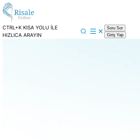
CTRL+K KISA YOLU İLE
Soru Sor
HIZLICA ARAYIN
Giriş Yap